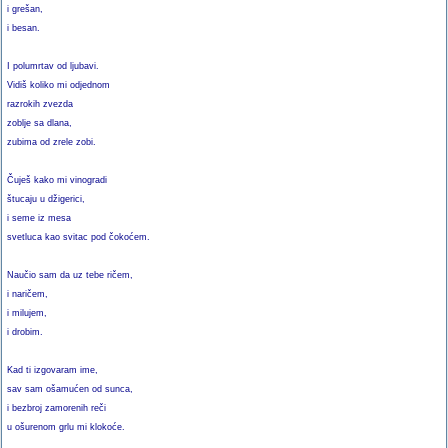
i grešan,
i besan.
I polumrtav od ljubavi.
Vidiš koliko mi odjednom
razrokih zvezda
zoblje sa dlana,
zubima od zrele zobi.
Čuješ kako mi vinogradi
štucaju u džigerici,
i seme iz mesa
svetluca kao svitac pod čokoćem.
Naučio sam da uz tebe ričem,
i naričem,
i milujem,
i drobim.
Kad ti izgovaram ime,
sav sam ošamućen od sunca,
i bezbroj zamorenih reči
u ošurenom grlu mi klokoće.