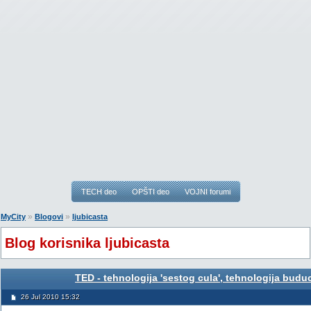
TECH deo
OPŠTI deo
VOJNI forumi
»
»
MyCity
Blogovi
ljubicasta
Blog korisnika ljubicasta
TED - tehnologija 'sestog cula', tehnologija buduc
26 Jul 2010 15:32