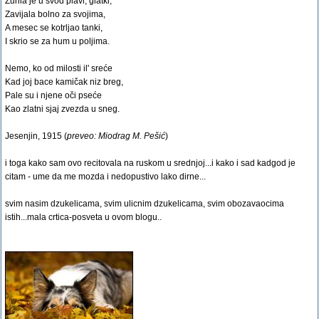
Zurila je u svod plavi, glatki,
Zavijala bolno za svojima,
A mesec se kotrljao tanki,
I skrio se za hum u poljima.
Nemo, ko od milosti il' sreće
Kad joj bace kamičak niz breg,
Pale su i njene oči pseće
Kao zlatni sjaj zvezda u sneg.
Jesenjin, 1915 (
preveo: Miodrag M. Pešić
)
i toga kako sam ovo recitovala na ruskom u srednjoj...i kako i sad kadgod je
citam - ume da me mozda i nedopustivo lako dirne...
svim nasim dzukelicama, svim ulicnim dzukelicama, svim obozavaocima
istih...mala crtica-posveta u ovom blogu..