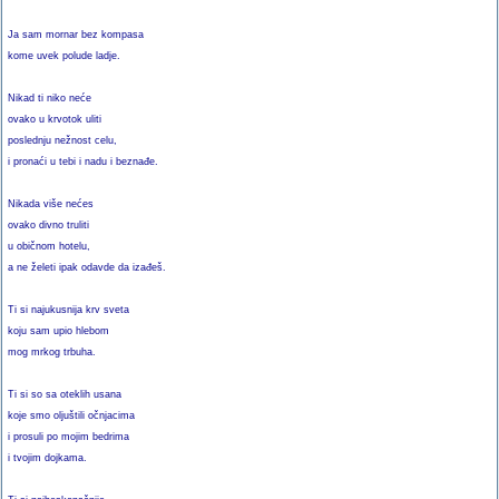
Ja sam mornar bez kompasa
kome uvek polude ladje.
Nikad ti niko neće
ovako u krvotok uliti
poslednju nežnost celu,
i pronaći u tebi i nadu i beznađe.
Nikada više nećes
ovako divno truliti
u običnom hotelu,
a ne želeti ipak odavde da izađeš.
Ti si najukusnija krv sveta
koju sam upio hlebom
mog mrkog trbuha.
Ti si so sa oteklih usana
koje smo oljuštili očnjacima
i prosuli po mojim bedrima
i tvojim dojkama.