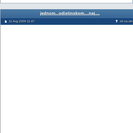
jednom...odistinskom....naj....
11 Avg 2009 11:47
Idi na vrh