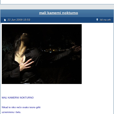
mali kamerni nokturno
22 Jun 2009 15:53
Idi na vrh
MALI KAMERNI NOKTURNO
Nikad te niko neće ovako tesno grliti
uznemirenu i belu.