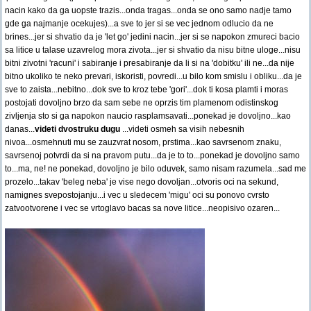
nacin kako da ga uopste trazis...onda tragas...onda se ono samo nadje tamo
gde ga najmanje ocekujes)...a sve to jer si se vec jednom odlucio da ne
brines...jer si shvatio da je 'let go' jedini nacin...jer si se napokon zmureci bacio
sa litice u talase uzavrelog mora zivota...jer si shvatio da nisu bitne uloge...nisu
bitni zivotni 'racuni' i sabiranje i presabiranje da li si na 'dobitku' ili ne...da nije
bitno ukoliko te neko prevari, iskoristi, povredi...u bilo kom smislu i obliku...da je
sve to zaista...nebitno...dok sve to kroz tebe 'gori'...dok ti kosa plamti i moras
postojati dovoljno brzo da sam sebe ne oprzis tim plamenom odistinskog
zivljenja sto si ga napokon naucio rasplamsavati...ponekad je dovoljno...kao
danas...
videti dvostruku dugu
...videti osmeh sa visih nebesnih
nivoa...osmehnuti mu se zauzvrat nosom, prstima...kao savrsenom znaku,
savrsenoj potvrdi da si na pravom putu...da je to to...ponekad je dovoljno samo
to...ma, ne! ne ponekad, dovoljno je bilo oduvek, samo nisam razumela...sad me
prozelo...takav 'beleg neba' je vise nego dovoljan...otvoris oci na sekund,
namignes svepostojanju...i vec u sledecem 'migu' oci su ponovo cvrsto
zatvootvorene i vec se vrtoglavo bacas sa nove litice...neopisivo ozaren...