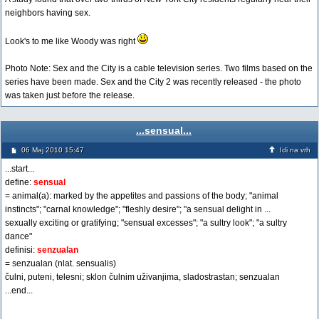
neighbors having sex.
Look's to me like Woody was right
Photo Note: Sex and the City is a cable television series. Two films based on the
series have been made. Sex and the City 2 was recently released - the photo
was taken just before the release.
...sensual...
06 Maj 2010 15:47
Idi na vrh
...start...
define:
sensual
= animal(a): marked by the appetites and passions of the body; "animal
instincts"; "carnal knowledge"; "fleshly desire"; "a sensual delight in ...
sexually exciting or gratifying; "sensual excesses"; "a sultry look"; "a sultry
dance"
definisi:
senzualan
= senzualan (nlat. sensualis)
čulni, puteni, telesni; sklon čulnim uživanjima, sladostrastan; senzualan
...end...