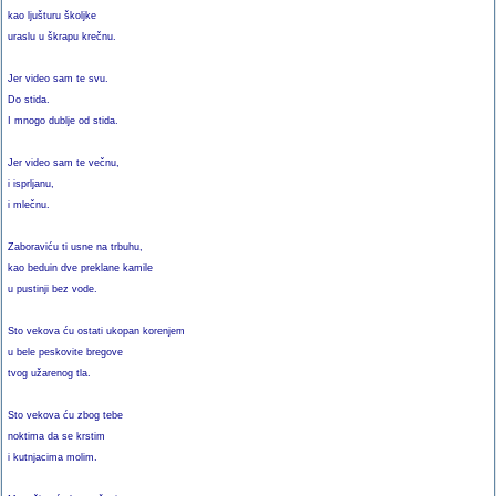
kao ljušturu školjke
uraslu u škrapu krečnu.
Jer video sam te svu.
Do stida.
I mnogo dublje od stida.
Jer video sam te večnu,
i isprljanu,
i mlečnu.
Zaboraviću ti usne na trbuhu,
kao beduin dve preklane kamile
u pustinji bez vode.
Sto vekova ću ostati ukopan korenjem
u bele peskovite bregove
tvog užarenog tla.
Sto vekova ću zbog tebe
noktima da se krstim
i kutnjacima molim.