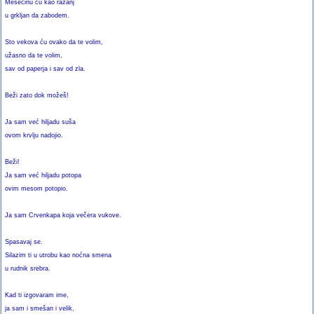
Mesečinu ću kao ražanj
u grkljan da zabodem.
Sto vekova ću ovako da te volim,
užasno da te volim,
sav od paperja i sav od zla.
Beži zato dok možeš!
Ja sam već hiljadu suša
ovom krvlju nadojio.
Beži!
Ja sam već hiljadu potopa
ovim mesom potopio.
Ja sam Crvenkapa koja večera vukove.
Spasavaj se.
Silazim ti u utrobu kao noćna smena
u rudnik srebra.
Kad ti izgovaram ime,
ja sam i smešan i velik,