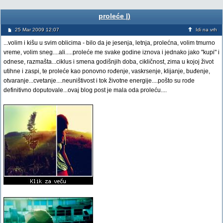
proleće |)
25 Mar 2009 12:07
Idi na vrh
...volim i kišu u svim oblicima - bilo da je jesenja, letnja, prolećna, volim tmurno
vreme, volim sneg....ali.....proleće me svake godine iznova i jednako jako "kupi" i
odnese, razmašta...ciklus i smena godišnjih doba, cikličnost, zima u kojoj život
utihne i zaspi, te proleće kao ponovno rođenje, vaskrsenje, klijanje, buđenje,
otvaranje...cvetanje....neuništivost i tok životne energije....pošto su rode
definitivno doputovale...ovaj blog post je mala oda proleću....