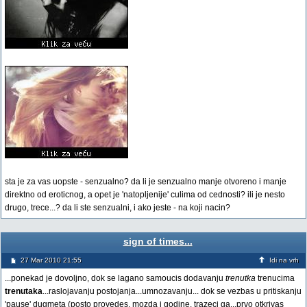
sta je za vas uopste - senzualno? da li je senzualno manje otvoreno i manje
direktno od eroticnog, a opet je 'natopljenije' culima od cednosti? ili je nesto
drugo, trece...? da li ste senzualni, i ako jeste - na koji nacin?
sign of times...
27 Mar 2010 21:55
Idi na vrh
...ponekad je dovoljno, dok se lagano samoucis dodavanju
trenutka
trenucima
trenutaka
...raslojavanju postojanja...umnozavanju... dok se vezbas u pritiskanju
'pause' dugmeta (posto provedes, mozda i godine, trazeci ga...prvo otkrivas