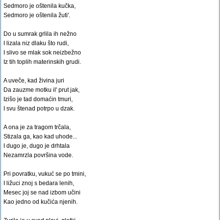
Sedmoro je oštenila kučka,
Sedmoro je oštenila žuti'.
Do u sumrak grlila ih nežno
I lizala niz dlaku što rudi,
I slivo se mlak sok neizbežno
Iz tih toplih materinskih grudi.
A uveče, kad živina juri
Da zauzme motku il' prut jak,
Izišo je tad domaćin tmuri,
I svu štenad potrpo u dzak.
A ona je za tragom trčala,
Stizala ga, kao kad uhode...
I dugo je, dugo je drhtala
Nezamrzla površina vode.
Pri povratku, vukuć se po tmini,
I ližuci znoj s bedara lenih,
Mesec joj se nad izbom učini
Kao jedno od kučića njenih.