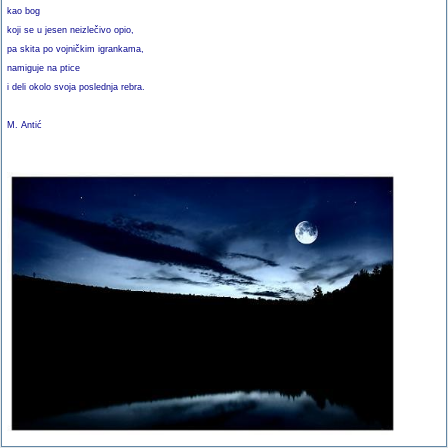
kao bog
koji se u jesen neizlečivo opio,
pa skita po vojničkim igrankama,
namiguje na ptice
i deli okolo svoja poslednja rebra.
M. Antić