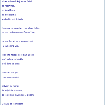
u ime svih onih koji su te želeli
po vozovima,
po šetalištima,
po bioskopima,
a nikad ih nisi dotakla.
Ovo sam se nagutao tvoje plave haljine
za sve preživele i nedoživele žeđi,
za sve što mi se u temenu klati
i u ramenima visi.
Ti si ono najlepše što sam uselio
u oči zelene od stakla,
u oči žute od gleđi.
Ti si sve ono jesi.
I sve ono što nisi.
Britvom ću morati
da te ljuštim sa sebe,
da te do krvi, kao krljušt, skidam.
Moraću da te otkidam