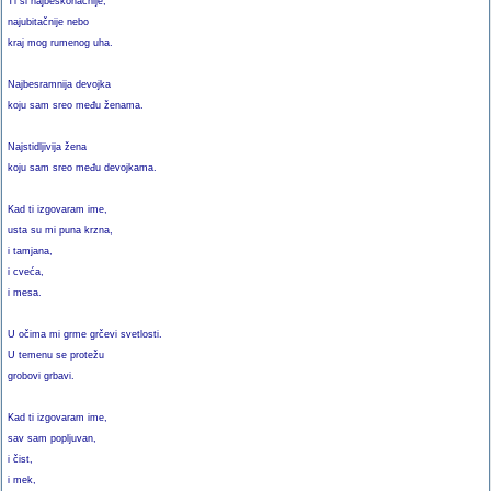
Ti si najbeskonačnije,
najubitačnije nebo
kraj mog rumenog uha.
Najbesramnija devojka
koju sam sreo među ženama.
Najstidljivija žena
koju sam sreo među devojkama.
Kad ti izgovaram ime,
usta su mi puna krzna,
i tamjana,
i cveća,
i mesa.
U očima mi grme grčevi svetlosti.
U temenu se protežu
grobovi grbavi.
Kad ti izgovaram ime,
sav sam popljuvan,
i čist,
i mek,