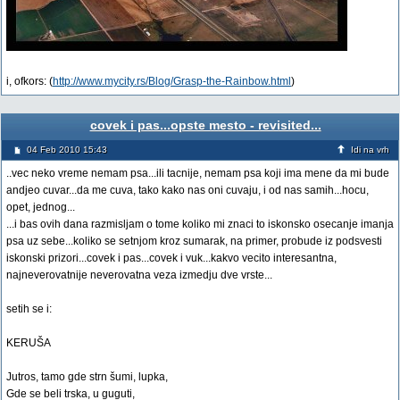
i, ofkors: (
http://www.mycity.rs/Blog/Grasp-the-Rainbow.html
)
covek i pas...opste mesto - revisited...
04 Feb 2010 15:43
Idi na vrh
..vec neko vreme nemam psa...ili tacnije, nemam psa koji ima mene da mi bude
andjeo cuvar...da me cuva, tako kako nas oni cuvaju, i od nas samih...hocu,
opet, jednog...
...i bas ovih dana razmisljam o tome koliko mi znaci to iskonsko osecanje imanja
psa uz sebe...koliko se setnjom kroz sumarak, na primer, probude iz podsvesti
iskonski prizori...covek i pas...covek i vuk...kakvo vecito interesantna,
najneverovatnije neverovatna veza izmedju dve vrste...
setih se i:
KERUŠA
Jutros, tamo gde strn šumi, lupka,
Gde se beli trska, u guguti,