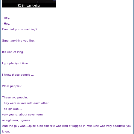
- Hey.
- Hey.
Can I tell you something?
Sure, anything you like.
It's kind of long.
I got plenty of time.
I knew these people ...
What people?
These two people.
They were in love with each other.
The girl was ...
very young, about seventeen
or eighteen, I guess.
And the guy was ...quite a bit older.He was kind of ragged in, wild.She was very beautiful, you
know.