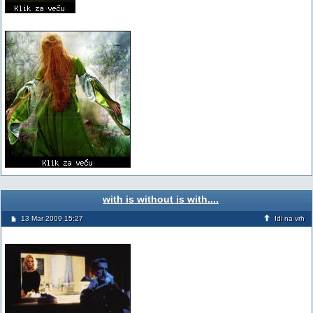
with is without is with....
13 Mar 2009 15:27
Idi na vrh