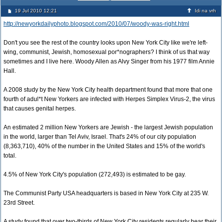
19 Jul 2010 12:21
Idi na vrh
http://newyorkdailyphoto.blogspot.com/2010/07/woody-was-right.html
Don't you see the rest of the country looks upon New York City like we're left-
wing, communist, Jewish, homosexual por*nographers? I think of us that way
sometimes and I live here. Woody Allen as Alvy Singer from his 1977 film Annie
Hall.
A 2008 study by the New York City health department found that more that one
fourth of adul*t New Yorkers are infected with Herpes Simplex Virus-2, the virus
that causes genital herpes.
An estimated 2 million New Yorkers are Jewish - the largest Jewish population
in the world, larger than Tel Aviv, Israel. That's 24% of our city population
(8,363,710), 40% of the number in the United States and 15% of the world's
total.
4.5% of New York City's population (272,493) is estimated to be gay.
The Communist Party USA headquarters is based in New York City at 235 W.
23rd Street.
A study found that over two-thirds of New York City residents regularly hear their