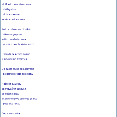
Vidiš kako sam ti ovo srce
od riđeg cica
noktima zakovao
za obnaženi levi rever.
Pod pazuhom sam ti otkrio
toliko mnogo ptica
koliko nikad odjednom
nije video ovaj beskrilni sever.
Hoću da mi zenice pokipe
između tvojih trepavica.
Da budeš ravna od podavanja
i do kostiju prosta od prkosa.
Hoću da sva lica,
od mrtvačkih sanduka
do dečjih kolica,
imaju tvoje prve bore oko usana
i pege oko nosa.
Ovo ti se svetim