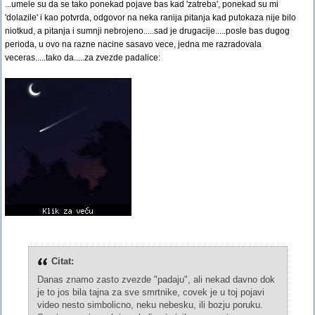
...umele su da se tako ponekad pojave bas kad 'zatreba', ponekad su mi
'dolazile' i kao potvrda, odgovor na neka ranija pitanja kad putokaza nije bilo
niotkud, a pitanja i sumnji nebrojeno.....sad je drugacije.....posle bas dugog
perioda, u ovo na razne nacine sasavo vece, jedna me razradovala
veceras.....tako da.....za zvezde padalice:
Citat:
Danas znamo zasto zvezde "padaju", ali nekad davno dok
je to jos bila tajna za sve smrtnike, covek je u toj pojavi
video nesto simbolicno, neku nebesku, ili bozju poruku.