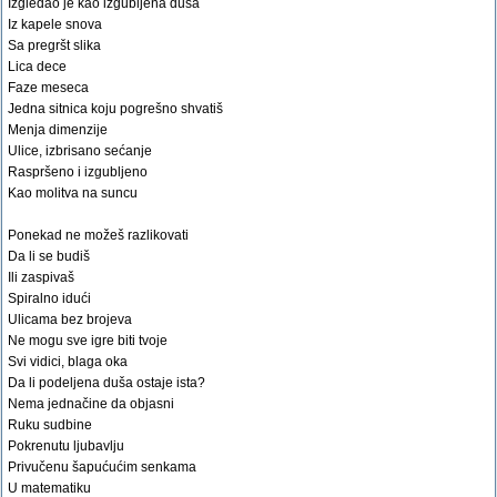
Izgledao je kao izgubljena duša
Iz kapele snova
Sa pregršt slika
Lica dece
Faze meseca
Jedna sitnica koju pogrešno shvatiš
Menja dimenzije
Ulice, izbrisano sećanje
Raspršeno i izgubljeno
Kao molitva na suncu
Ponekad ne možeš razlikovati
Da li se budiš
Ili zaspivaš
Spiralno idući
Ulicama bez brojeva
Ne mogu sve igre biti tvoje
Svi vidici, blaga oka
Da li podeljena duša ostaje ista?
Nema jednačine da objasni
Ruku sudbine
Pokrenutu ljubavlju
Privučenu šapućućim senkama
U matematiku