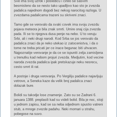
Sve ima svoj uzrok i posledicu i cinilo se sasvim
besmisleno da se nesto tako upadljivo kao sto je zvezda
padalica najednom dogodi bez nekog narocitog razloga. U
zvezdama padalicama trazeni su skriveni znaci.
Tamo gde se verovalo da svaki covek ima svoju zvezdu
pojava meteora je bila znak smrti. Umire onaj cija zvezda
pada. Ili se to njegova dusa penje na nebo. U to veruju
Srbi, ali i neki drugi narodi. Kod Srba se jos verovalo da
padalica znaci da je neko utekao iz zatocenistva, i da o
tome ne treba pricati jer ce inace begunac biti uhvacen.
Najpoznatije verovanje je da ce se ispuniti zelja zamisljena
u trenutku kad nebom projuri zvezda. Medjutim, kod vecine
naroda zvezda padalica ipak pretskazuje neku nesrecu,
cesto smrt ili rat.
A postoje i druga verovanja. Po Vergiliju padalice najavljuju
vetrove, a Seneka kaze da velik broj padalica znaci
dolazak bure.
Bolidi su takodje lose znamenje. Zato su se Zadrani 6.
januara 1388. preplasili kad su videli bolid. Bila je noc, stoji
u jednom zapisu, kad se sa neba odjednom spustio vatreni
stub, a mnoge zvezde padahu. Neki mornari u strahu,
pobegose na suvo.