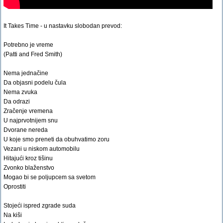
It Takes Time - u nastavku slobodan prevod:
Potrebno je vreme
(Patti and Fred Smith)
Nema jednačine
Da objasni podelu čula
Nema zvuka
Da odrazi
Zračenje vremena
U najprvotnijem snu
Dvorane nereda
U koje smo preneti da obuhvatimo zoru
Vezani u niskom automobilu
Hitajući kroz tišinu
Zvonko blaženstvo
Mogao bi se poljupcem sa svetom
Oprostiti
Stojeći ispred zgrade suda
Na kiši