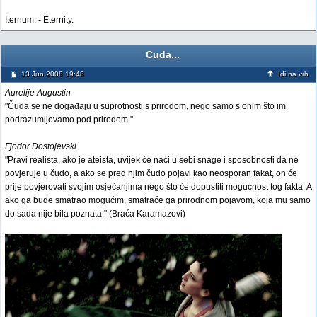
Iternum. - Eternity.
Cuda...
13 Jun 2008 19:48
Idi na vrh
Aurelije Augustin
"Čuda se ne događaju u suprotnosti s prirodom, nego samo s onim što im
podrazumijevamo pod prirodom."
Fjodor Dostojevski
"Pravi realista, ako je ateista, uvijek će naći u sebi snage i sposobnosti da ne
povjeruje u čudo, a ako se pred njim čudo pojavi kao neosporan fakat, on će
prije povjerovati svojim osjećanjima nego što će dopustiti mogućnost tog fakta. A
ako ga bude smatrao mogućim, smatraće ga prirodnom pojavom, koja mu samo
do sada nije bila poznata." (Braća Karamazovi)