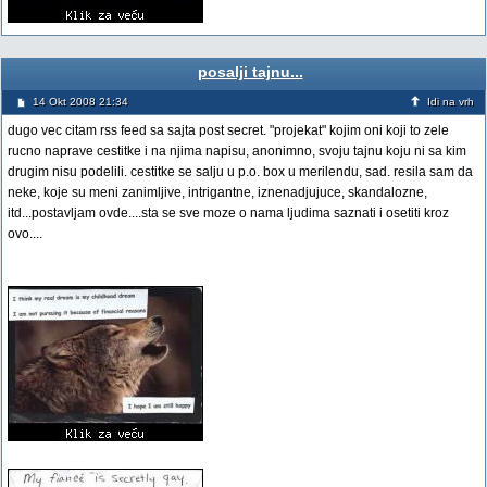
posalji tajnu...
14 Okt 2008 21:34
Idi na vrh
dugo vec citam rss feed sa sajta post secret. "projekat" kojim oni koji to zele
rucno naprave cestitke i na njima napisu, anonimno, svoju tajnu koju ni sa kim
drugim nisu podelili. cestitke se salju u p.o. box u merilendu, sad. resila sam da
neke, koje su meni zanimljive, intrigantne, iznenadjujuce, skandalozne,
itd...postavljam ovde....sta se sve moze o nama ljudima saznati i osetiti kroz
ovo....