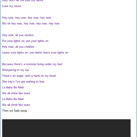
God, don't let me lose my nerve
Lose my nerve
Hey now, hey now, hey now, hey now
Wo oh hey now, hey now, hey now, hey now
Hey now, all you sinners
Put your lights on, put your lights on
Hey now, all you children
Leave your lights on, you better leave your lights on
Because there's a monster living under my bed
Whispering in my ear
There's an angel, with a hand on my head
She say's I've got nothing to fear
La illaha illa Allah
We all shine like stars
La illaha illa Allah
We all shine like stars
Then we fade away