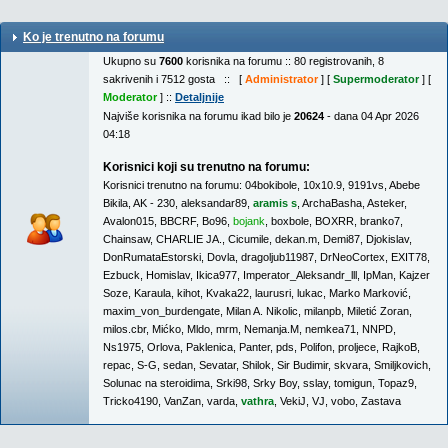
Ko je trenutno na forumu
Ukupno su
7600
korisnika na forumu :: 80 registrovanih, 8
sakrivenih i 7512 gosta :: [
Administrator
] [
Supermoderator
] [
Moderator
] ::
Detaljnije
Najviše korisnika na forumu ikad bilo je
20624
- dana 04 Apr 2026
04:18
Korisnici koji su trenutno na forumu:
Korisnici trenutno na forumu:
04bokibole
,
10x10.9
,
9191vs
,
Abebe
Bikila
,
AK - 230
,
aleksandar89
,
aramis s
,
ArchaBasha
,
Asteker
,
Avalon015
,
BBCRF
,
Bo96
,
bojank
,
boxbole
,
BOXRR
,
branko7
,
Chainsaw
,
CHARLIE JA.
,
Cicumile
,
dekan.m
,
Demi87
,
Djokislav
,
DonRumataEstorski
,
Dovla
,
dragoljub11987
,
DrNeoCortex
,
EXIT78
,
Ezbuck
,
Homislav
,
Ikica977
,
Imperator_Aleksandr_lll
,
IpMan
,
Kajzer
Soze
,
Karaula
,
kihot
,
Kvaka22
,
laurusri
,
lukac
,
Marko Marković
,
maxim_von_burdengate
,
Milan A. Nikolic
,
milanpb
,
Miletić Zoran
,
milos.cbr
,
Mićko
,
Mldo
,
mrm
,
Nemanja.M
,
nemkea71
,
NNPD
,
Ns1975
,
Orlova
,
Paklenica
,
Panter
,
pds
,
Polifon
,
proljece
,
RajkoB
,
repac
,
S-G
,
sedan
,
Sevatar
,
Shilok
,
Sir Budimir
,
skvara
,
Smiljkovich
,
Solunac na steroidima
,
Srki98
,
Srky Boy
,
sslay
,
tomigun
,
Topaz9
,
Tricko4190
,
VanZan
,
varda
,
vathra
,
VekiJ
,
VJ
,
vobo
,
Zastava