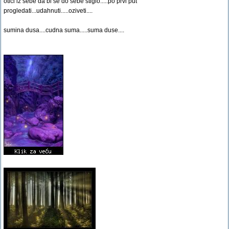
otici iz sebe da bi se do sebe stiglo.....po prvi put
progledati...udahnuti.....oziveti....
sumina dusa....cudna suma.....suma duse....