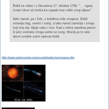
Bolid se video i u Decanima 17. oktobra 1794. ".... oganj
iznad crkve od istoka ka zapadu kao veliki snop idjase".
Neki narodi, pa i Srbi, u bolidima vide zmajeve. Bolid
ostavlja trag, varnici i tutnji, a tako narod zamislja i zmaja
koji ima rep, bljuje vatru i rice. Kad u nekoj narodnoj pesmi
ili prici sretnete zmaja setite se ovog. Mozda je to neki
davni svedok samo opevao bolid.
http://www.astronomija.rs/suncsist/meteo/verovanja.htm