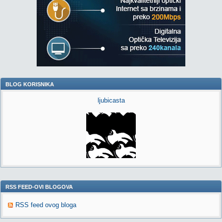
BLOG KORISNIKA
ljubicasta
RSS FEED-OVI BLOGOVA
RSS feed ovog bloga