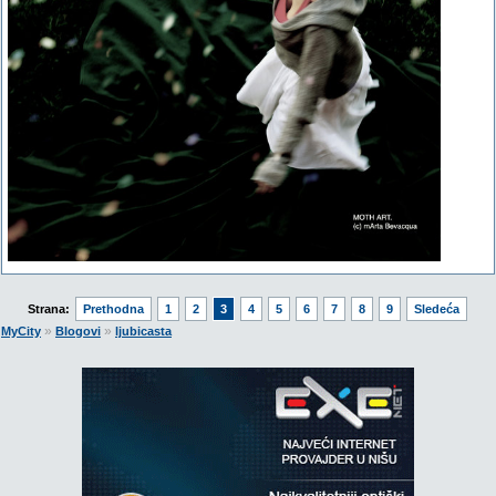
Strana:
Prethodna
1
2
3
4
5
6
7
8
9
Sledeća
»
»
MyCity
Blogovi
ljubicasta