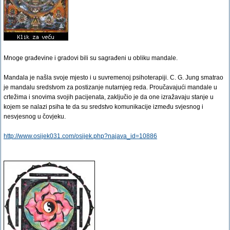
Mnoge građevine i gradovi bili su sagrađeni u obliku mandale.
Mandala je našla svoje mjesto i u suvremenoj psihoterapiji. C. G. Jung smatrao
je mandalu sredstvom za postizanje nutarnjeg reda. Proučavajući mandale u
crtežima i snovima svojih pacijenata, zaključio je da one izražavaju stanje u
kojem se nalazi psiha te da su sredstvo komunikacije između svjesnog i
nesvjesnog u čovjeku.
http://www.osijek031.com/osijek.php?najava_id=10886