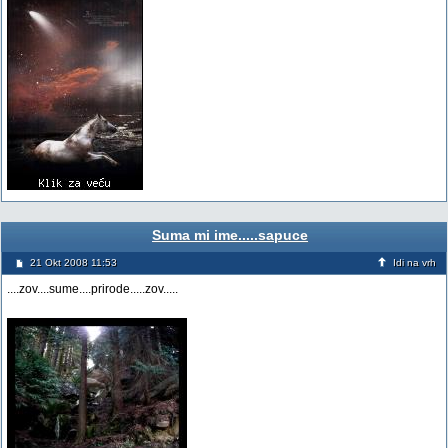
Suma mi ime.....sapuce
21 Okt 2008 11:53
Idi na vrh
....zov....sume....prirode.....zov.....