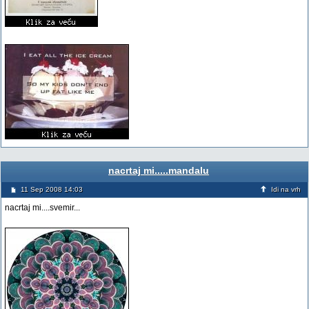
nacrtaj mi.....mandalu
11 Sep 2008 14:03
Idi na vrh
nacrtaj mi....svemir...