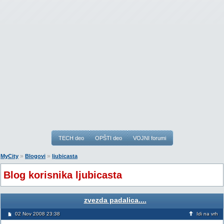
TECH deo
OPŠTI deo
VOJNI forumi
»
»
MyCity
Blogovi
ljubicasta
Blog korisnika ljubicasta
zvezda padalica....
02 Nov 2008 23:38
Idi na vrh