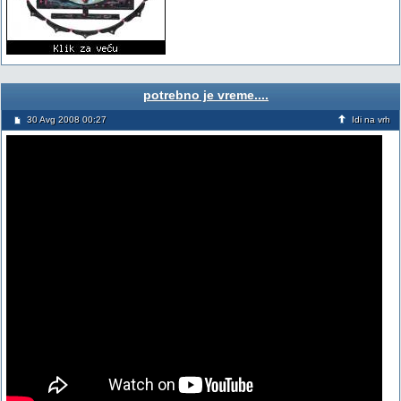
potrebno je vreme....
30 Avg 2008 00:27
Idi na vrh