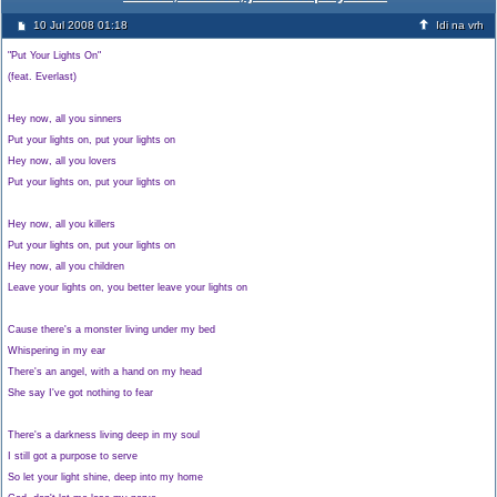
10 Jul 2008 01:18
Idi na vrh
"Put Your Lights On"
(feat. Everlast)
Hey now, all you sinners
Put your lights on, put your lights on
Hey now, all you lovers
Put your lights on, put your lights on
Hey now, all you killers
Put your lights on, put your lights on
Hey now, all you children
Leave your lights on, you better leave your lights on
Cause there's a monster living under my bed
Whispering in my ear
There's an angel, with a hand on my head
She say I've got nothing to fear
There's a darkness living deep in my soul
I still got a purpose to serve
So let your light shine, deep into my home