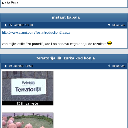
Naše želje
instant kabala
25 Jul 2008 15:13
Idi na vrh
http://www.atzmi.com/TestIntroduction2.aspx
zanimljiv testic, "za poneti", kao i na osnovu cega dodju do rezultata
terratorija iliti zurka kod konja
19 Jul 2008 11:58
Idi na vrh