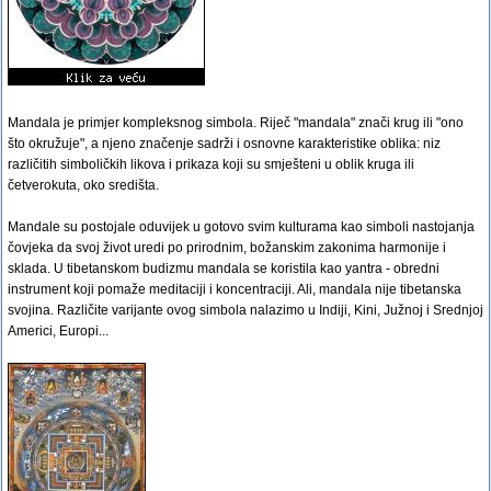
Mandala je primjer kompleksnog simbola. Riječ "mandala" znači krug ili "ono
što okružuje", a njeno značenje sadrži i osnovne karakteristike oblika: niz
različitih simboličkih likova i prikaza koji su smješteni u oblik kruga ili
četverokuta, oko središta.
Mandale su postojale oduvijek u gotovo svim kulturama kao simboli nastojanja
čovjeka da svoj život uredi po prirodnim, božanskim zakonima harmonije i
sklada. U tibetanskom budizmu mandala se koristila kao yantra - obredni
instrument koji pomaže meditaciji i koncentraciji. Ali, mandala nije tibetanska
svojina. Različite varijante ovog simbola nalazimo u Indiji, Kini, Južnoj i Srednjoj
Americi, Europi...