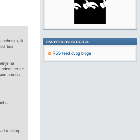
 nebesku, ili
RSS FEED-OVI BLOGOVA
godi bez
RSS feed ovog bloga
penje na
pricati jer ce
cine naroda
 neba
 Kad u nekoj