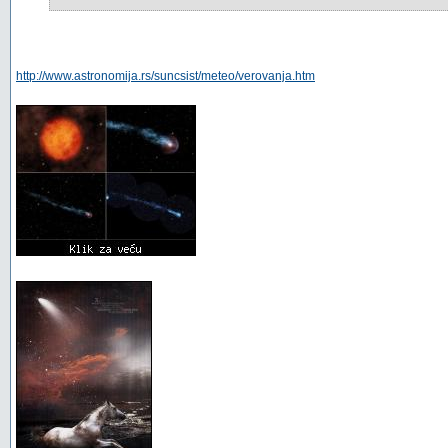
http://www.astronomija.rs/suncsist/meteo/verovanja.htm