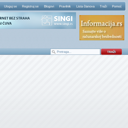
Uloguj se
Registruj se
Blogovi
Pravilnik
Lista članova
Traži
Pomoć