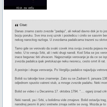
Citat:
Danas znamo zasto zvezde "padaju", ali nekad davno dok je to jos b
bozju poruku. Sve ima svoj uzrok i posledicu i cinilo se sasvim b
nekog narocitog razloga. U zvezdama padalicama trazeni su skrive
Tamo gde se verovalo da svaki covek ima svoju zvezdu pojava meteo
nebo. U to veruju Srbi, ali i neki drugi narodi. Kod Srba se jos ver
inace begunac biti uhvacen. Najpoznatije verovanje je da ce se is
zvezda padalica ipak pretskazuje neku nesrecu, cesto smrt ili rat.
A postoje i druga verovanja. Po Vergiliju padalice najavljuju vetro
Bolidi su takodje lose znamenje. Zato su se Zadrani 6. januara 1388.
odjednom spustio vatreni stub, a mnoge zvezde padahu. Neki morn
Bolid se video i u Decanima 17. oktobra 1794. ".... oganj iznad crk
Neki narodi, pa i Srbi, u bolidima vide zmajeve. Bolid ostavlja trag, 
narodnoj pesmi ili prici sretnete zmaja setite se ovog. Mozda je t