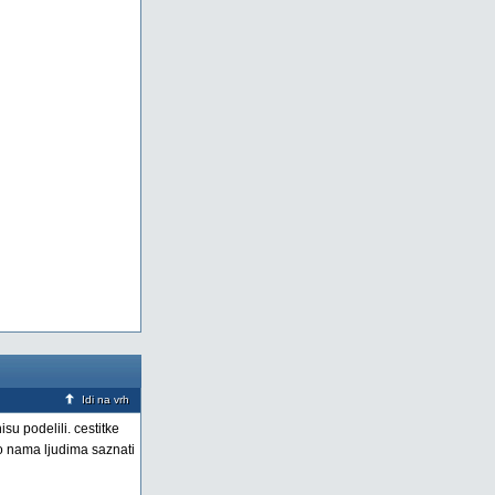
Idi na vrh
su podelili. cestitke
 o nama ljudima saznati