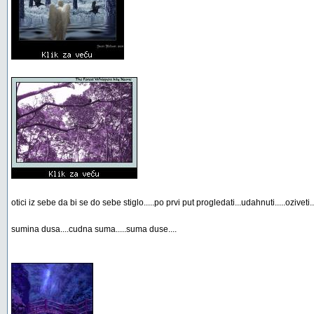
otici iz sebe da bi se do sebe stiglo.....po prvi put progledati...udahnuti.....oziveti..
sumina dusa....cudna suma.....suma duse....