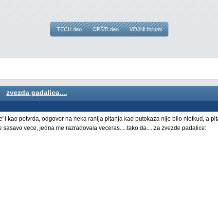
TECH deo
OPŠTI deo
VOJNI forumi
zvezda padalica....
 i kao potvrda, odgovor na neka ranija pitanja kad putokaza nije bilo niotkud, a pit
e sasavo vece, jedna me razradovala veceras.....tako da.....za zvezde padalice: