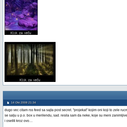
14 Okt 2008 21:34
dugo vec citam rss feed sa sajta post secret. "projekat" kojim oni koji to zele ru
se salju u p.o. box u merilendu, sad. resila sam da neke, koje su meni zanimljiv
i osetiti kroz ovo....