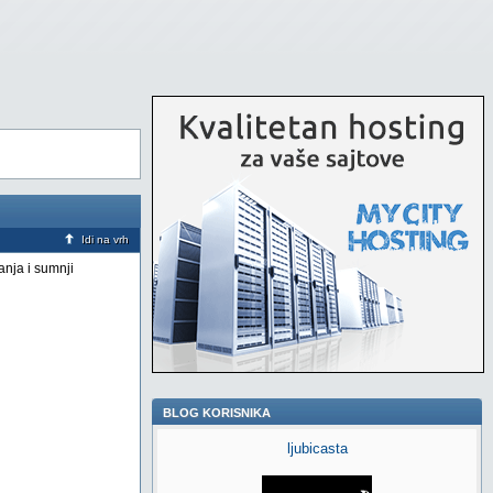
Idi na vrh
anja i sumnji
BLOG KORISNIKA
ljubicasta