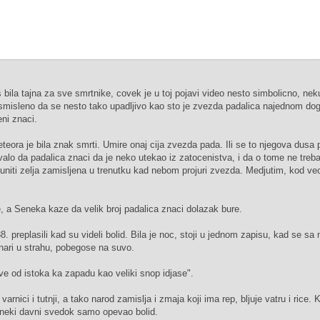
ila tajna za sve smrtnike, covek je u toj pojavi video nesto simbolicno, neku
esmisleno da se nesto tako upadljivo kao sto je zvezda padalica najednom do
ni znaci.
ra je bila znak smrti. Umire onaj cija zvezda pada. Ili se to njegova dusa 
ovalo da padalica znaci da je neko utekao iz zatocenistva, i da o tome ne treba 
puniti zelja zamisljena u trenutku kad nebom projuri zvezda. Medjutim, kod ve
ve, a Seneka kaze da velik broj padalica znaci dolazak bure.
 preplasili kad su videli bolid. Bila je noc, stoji u jednom zapisu, kad se sa
ari u strahu, pobegose na suvo.
ve od istoka ka zapadu kao veliki snop idjase".
varnici i tutnji, a tako narod zamislja i zmaja koji ima rep, bljuje vatru i rice.
o neki davni svedok samo opevao bolid.