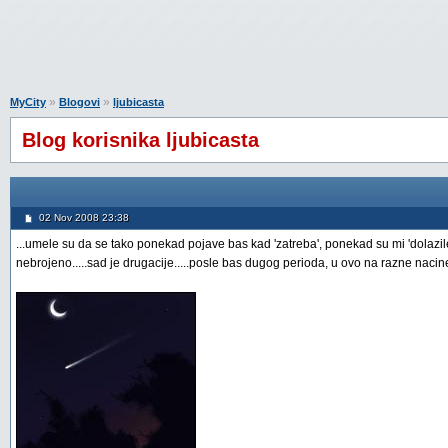
»
»
MyCity
Blogovi
ljubicasta
Blog korisnika ljubicasta
02 Nov 2008 23:38
...umele su da se tako ponekad pojave bas kad 'zatreba', ponekad su mi 'dolazile'
nebrojeno.....sad je drugacije.....posle bas dugog perioda, u ovo na razne nacin