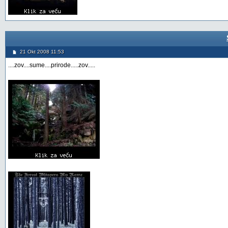
21 Okt 2008 11:53
....zov....sume....prirode.....zov.....