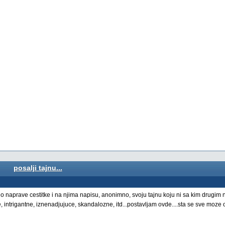
posalji tajnu...
cno naprave cestitke i na njima napisu, anonimno, svoju tajnu koju ni sa kim drugim ni
e, intrigantne, iznenadjujuce, skandalozne, itd...postavljam ovde....sta se sve moze