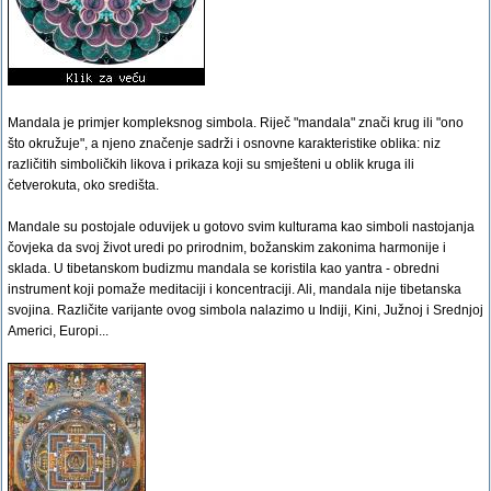
Mandala je primjer kompleksnog simbola. Riječ "mandala" znači krug ili "ono
što okružuje", a njeno značenje sadrži i osnovne karakteristike oblika: niz
različitih simboličkih likova i prikaza koji su smješteni u oblik kruga ili
četverokuta, oko središta.
Mandale su postojale oduvijek u gotovo svim kulturama kao simboli nastojanja
čovjeka da svoj život uredi po prirodnim, božanskim zakonima harmonije i
sklada. U tibetanskom budizmu mandala se koristila kao yantra - obredni
instrument koji pomaže meditaciji i koncentraciji. Ali, mandala nije tibetanska
svojina. Različite varijante ovog simbola nalazimo u Indiji, Kini, Južnoj i Srednjoj
Americi, Europi...