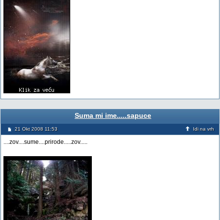
Suma mi ime.....sapuce
21 Okt 2008 11:53
Idi na vrh
....zov....sume....prirode.....zov.....