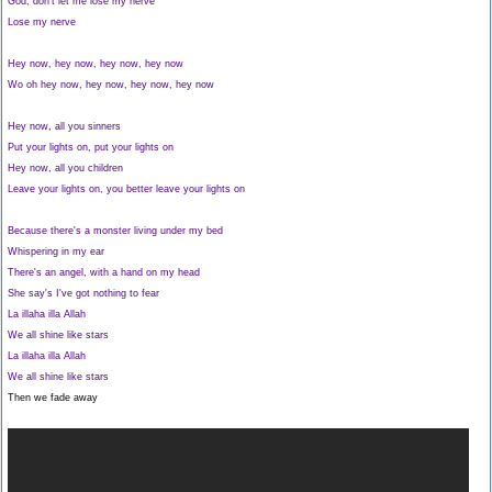
God, don't let me lose my nerve
Lose my nerve
Hey now, hey now, hey now, hey now
Wo oh hey now, hey now, hey now, hey now
Hey now, all you sinners
Put your lights on, put your lights on
Hey now, all you children
Leave your lights on, you better leave your lights on
Because there's a monster living under my bed
Whispering in my ear
There's an angel, with a hand on my head
She say's I've got nothing to fear
La illaha illa Allah
We all shine like stars
La illaha illa Allah
We all shine like stars
Then we fade away