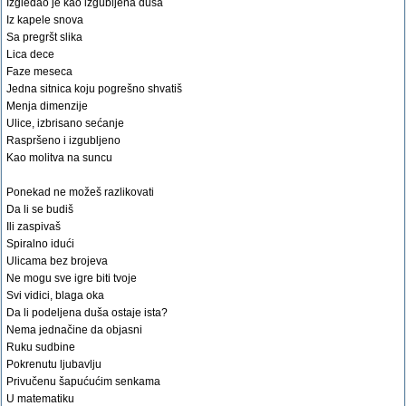
Izgledao je kao izgubljena duša
Iz kapele snova
Sa pregršt slika
Lica dece
Faze meseca
Jedna sitnica koju pogrešno shvatiš
Menja dimenzije
Ulice, izbrisano sećanje
Raspršeno i izgubljeno
Kao molitva na suncu
Ponekad ne možeš razlikovati
Da li se budiš
Ili zaspivaš
Spiralno idući
Ulicama bez brojeva
Ne mogu sve igre biti tvoje
Svi vidici, blaga oka
Da li podeljena duša ostaje ista?
Nema jednačine da objasni
Ruku sudbine
Pokrenutu ljubavlju
Privučenu šapućućim senkama
U matematiku