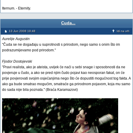
Iternum. - Eternity.
Cuda...
13 Jun 2008 19:48
Idi na vrh
Aurelije Augustin
"Čuda se ne događaju u suprotnosti s prirodom, nego samo s onim što im
podrazumijevamo pod prirodom."
Fjodor Dostojevski
"Pravi realista, ako je ateista, uvijek će naći u sebi snage i sposobnosti da ne
povjeruje u čudo, a ako se pred njim čudo pojavi kao neosporan fakat, on će
prije povjerovati svojim osjećanjima nego što će dopustiti mogućnost tog fakta. A
ako ga bude smatrao mogućim, smatraće ga prirodnom pojavom, koja mu samo
do sada nije bila poznata." (Braća Karamazovi)