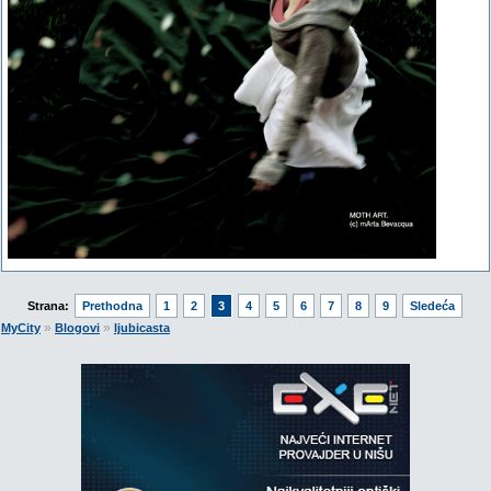
Strana:
Prethodna
1
2
3
4
5
6
7
8
9
Sledeća
»
»
MyCity
Blogovi
ljubicasta