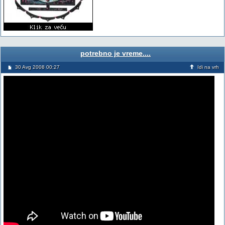
potrebno je vreme....
30 Avg 2008 00:27
Idi na vrh