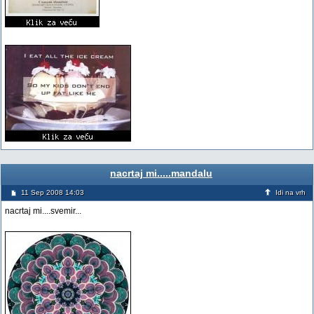
nacrtaj mi.....mandalu
11 Sep 2008 14:03
Idi na vrh
nacrtaj mi....svemir...