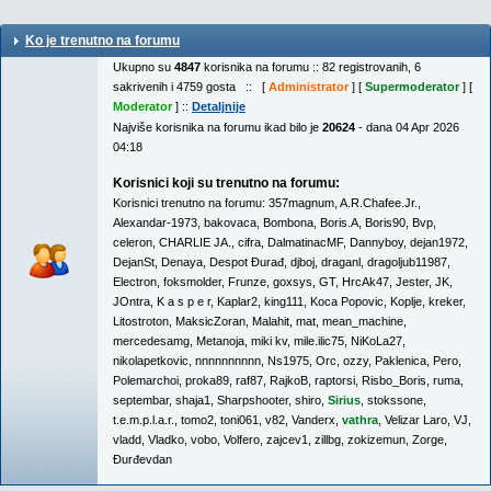
Ko je trenutno na forumu
Ukupno su
4847
korisnika na forumu :: 82 registrovanih, 6
sakrivenih i 4759 gosta :: [
Administrator
] [
Supermoderator
] [
Moderator
] ::
Detaljnije
Najviše korisnika na forumu ikad bilo je
20624
- dana 04 Apr 2026
04:18
Korisnici koji su trenutno na forumu:
Korisnici trenutno na forumu:
357magnum
,
A.R.Chafee.Jr.
,
Alexandar-1973
,
bakovaca
,
Bombona
,
Boris.A
,
Boris90
,
Bvp
,
celeron
,
CHARLIE JA.
,
cifra
,
DalmatinacMF
,
Dannyboy
,
dejan1972
,
DejanSt
,
Denaya
,
Despot Đurađ
,
djboj
,
draganl
,
dragoljub11987
,
Electron
,
foksmolder
,
Frunze
,
goxsys
,
GT
,
HrcAk47
,
Jester
,
JK
,
JOntra
,
K a s p e r
,
Kaplar2
,
king111
,
Koca Popovic
,
Koplje
,
kreker
,
Litostroton
,
MaksicZoran
,
Malahit
,
mat
,
mean_machine
,
mercedesamg
,
Metanoja
,
miki kv
,
mile.ilic75
,
NiKoLa27
,
nikolapetkovic
,
nnnnnnnnnn
,
Ns1975
,
Orc
,
ozzy
,
Paklenica
,
Pero
,
Polemarchoi
,
proka89
,
raf87
,
RajkoB
,
raptorsi
,
Risbo_Boris
,
ruma
,
septembar
,
shaja1
,
Sharpshooter
,
shiro
,
Sirius
,
stokssone
,
t.e.m.p.l.a.r.
,
tomo2
,
toni061
,
v82
,
Vanderx
,
vathra
,
Velizar Laro
,
VJ
,
vladd
,
Vladko
,
vobo
,
Volfero
,
zajcev1
,
zillbg
,
zokizemun
,
Zorge
,
Đurđevdan