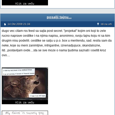
posalji tajnu...
14 Okt 2008 21:34
Idi na vrh
dugo vec citam rss feed sa sajta post secret. "projekat" kojim oni koji to zele
rucno naprave cestitke i na njima napisu, anonimno, svoju tajnu koju ni sa kim
drugim nisu podelili. cestitke se salju u p.o. box u merilendu, sad. resila sam da
neke, koje su meni zanimljive, intrigantne, iznenadjujuce, skandalozne,
itd...postavljam ovde....sta se sve moze o nama ljudima saznati i osetiti kroz
ovo....