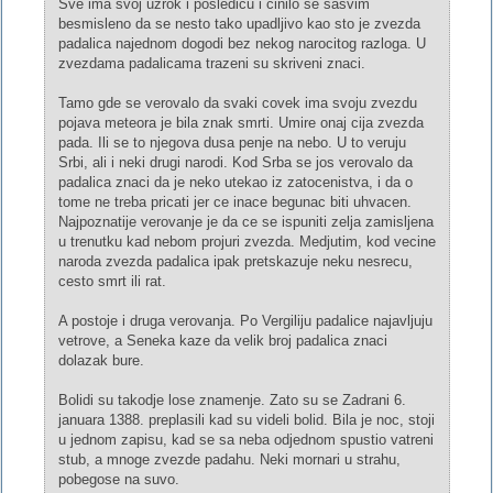
Sve ima svoj uzrok i posledicu i cinilo se sasvim
besmisleno da se nesto tako upadljivo kao sto je zvezda
padalica najednom dogodi bez nekog narocitog razloga. U
zvezdama padalicama trazeni su skriveni znaci.
Tamo gde se verovalo da svaki covek ima svoju zvezdu
pojava meteora je bila znak smrti. Umire onaj cija zvezda
pada. Ili se to njegova dusa penje na nebo. U to veruju
Srbi, ali i neki drugi narodi. Kod Srba se jos verovalo da
padalica znaci da je neko utekao iz zatocenistva, i da o
tome ne treba pricati jer ce inace begunac biti uhvacen.
Najpoznatije verovanje je da ce se ispuniti zelja zamisljena
u trenutku kad nebom projuri zvezda. Medjutim, kod vecine
naroda zvezda padalica ipak pretskazuje neku nesrecu,
cesto smrt ili rat.
A postoje i druga verovanja. Po Vergiliju padalice najavljuju
vetrove, a Seneka kaze da velik broj padalica znaci
dolazak bure.
Bolidi su takodje lose znamenje. Zato su se Zadrani 6.
januara 1388. preplasili kad su videli bolid. Bila je noc, stoji
u jednom zapisu, kad se sa neba odjednom spustio vatreni
stub, a mnoge zvezde padahu. Neki mornari u strahu,
pobegose na suvo.