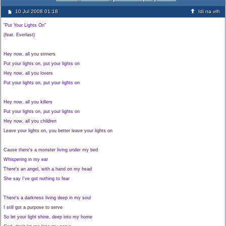
10 Jul 2008 01:18
Idi na vrh
"Put Your Lights On"
(feat. Everlast)
Hey now, all you sinners
Put your lights on, put your lights on
Hey now, all you lovers
Put your lights on, put your lights on
Hey now, all you killers
Put your lights on, put your lights on
Hey now, all you children
Leave your lights on, you better leave your lights on
Cause there's a monster living under my bed
Whispering in my ear
There's an angel, with a hand on my head
She say I've got nothing to fear
There's a darkness living deep in my soul
I still got a purpose to serve
So let your light shine, deep into my home