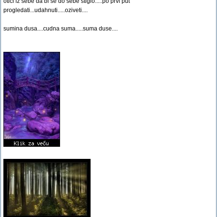
otici iz sebe da bi se do sebe stiglo.....po prvi put
progledati...udahnuti.....oziveti....
sumina dusa....cudna suma.....suma duse....