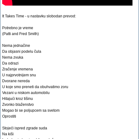
It Takes Time - u nastavku slobodan prevod:
Potrebno je vreme
(Patti and Fred Smith)
Nema jednačine
Da objasni podelu čula
Nema zvuka
Da odrazi
Zračenje vremena
U najprvotnijem snu
Dvorane nereda
U koje smo preneti da obuhvatimo zoru
Vezani u niskom automobilu
Hitajući kroz tišinu
Zvonko blaženstvo
Mogao bi se poljupcem sa svetom
Oprostiti
Stojeći ispred zgrade suda
Na kiši