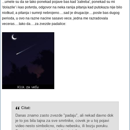
...umele su da se tako ponekad pojave bas kad 'zatreba', ponekad su mi
'dolazile' i kao potvrda, odgovor na neka ranija pitanja kad putokaza nije bilo
niotkud, a pitanja i sumnji nebrojeno.....sad je drugacije.....posle bas dugog
perioda, u ovo na razne nacine sasavo vece, jedna me razradovala
veceras.....tako da.....za zvezde padalice:
Citat:
Danas znamo zasto zvezde "padaju", ali nekad davno dok
je to jos bila tajna za sve smrtnike, covek je u toj pojavi
video nesto simbolicno, neku nebesku, ili bozju poruku.