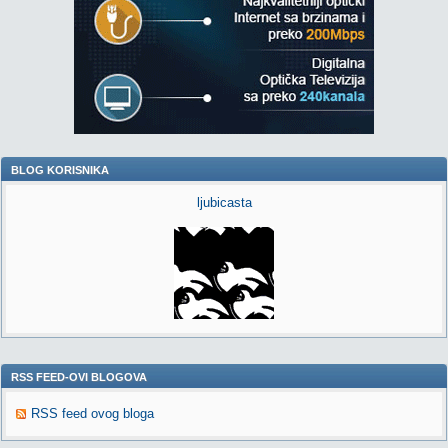
BLOG KORISNIKA
ljubicasta
RSS FEED-OVI BLOGOVA
RSS feed ovog bloga