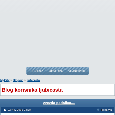
TECH deo
OPŠTI deo
VOJNI forumi
»
»
MyCity
Blogovi
ljubicasta
Blog korisnika ljubicasta
zvezda padalica....
02 Nov 2008 23:38
Idi na vrh