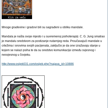
Mnoge građevine i gradovi bili su sagrađeni u obliku mandale.
Mandala je našla svoje mjesto i u suvremenoj psihoterapiji. C. G. Jung smatrao
je mandalu sredstvom za postizanje nutarnjeg reda. Proučavajući mandale u
crtežima i snovima svojih pacijenata, zaključio je da one izražavaju stanje u
kojem se nalazi psiha te da su sredstvo komunikacije između svjesnog i
nesvjesnog u čovjeku.
http://www.osijek031.com/osijek.php?najava_id=10886