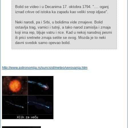
Bolid se video i u Decanima 17. oktobra 1794. ".... oganj
iznad crkve od istoka ka zapadu kao veliki snop idjase".
Neki narodi, pa i Srbi, u bolidima vide zmajeve. Bolid
ostavlja trag, varnici i tutnji, a tako narod zamislja i zmaja
koji ima rep, bljuje vatru i rice. Kad u nekoj narodnoj pesmi
ili prici sretnete zmaja setite se ovog. Mozda je to neki
davni svedok samo opevao bolid.
http://www.astronomija.rs/suncsist/meteo/verovanja.htm