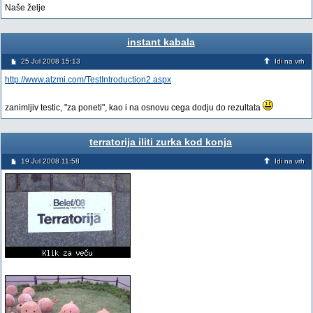
Naše želje
instant kabala
25 Jul 2008 15:13
Idi na vrh
http://www.atzmi.com/TestIntroduction2.aspx
zanimljiv testic, "za poneti", kao i na osnovu cega dodju do rezultata
terratorija iliti zurka kod konja
19 Jul 2008 11:58
Idi na vrh