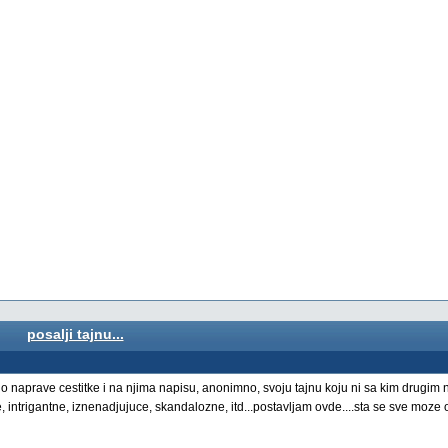
posalji tajnu...
cno naprave cestitke i na njima napisu, anonimno, svoju tajnu koju ni sa kim drugim ni
e, intrigantne, iznenadjujuce, skandalozne, itd...postavljam ovde....sta se sve moze