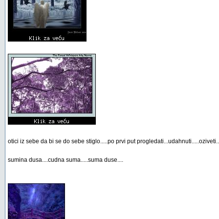
otici iz sebe da bi se do sebe stiglo.....po prvi put progledati...udahnuti.....oziveti..
sumina dusa....cudna suma.....suma duse....