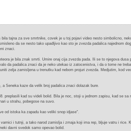
ila tajna za sve smrtnike, covek je u toj pojavi video nesto simbolicno, neku
esmisleno da se nesto tako upadljivo kao sto je zvezda padalica najednom do
ni znaci.
ra je bila znak smrti. Umire onaj cija zvezda pada. Ili se to njegova dusa 
ovalo da padalica znaci da je neko utekao iz zatocenistva, i da o tome ne treba 
puniti zelja zamisljena u trenutku kad nebom projuri zvezda. Medjutim, kod ve
ve, a Seneka kaze da velik broj padalica znaci dolazak bure.
 preplasili kad su videli bolid. Bila je noc, stoji u jednom zapisu, kad se sa
ari u strahu, pobegose na suvo.
ve od istoka ka zapadu kao veliki snop idjase".
varnici i tutnji, a tako narod zamislja i zmaja koji ima rep, bljuje vatru i rice.
o neki davni svedok samo opevao bolid.