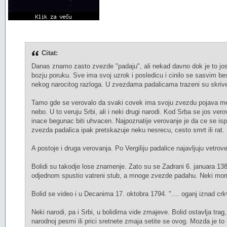
Citat:
Danas znamo zasto zvezde "padaju", ali nekad davno dok je to jos b
bozju poruku. Sve ima svoj uzrok i posledicu i cinilo se sasvim b
nekog narocitog razloga. U zvezdama padalicama trazeni su skrive
Tamo gde se verovalo da svaki covek ima svoju zvezdu pojava meteo
nebo. U to veruju Srbi, ali i neki drugi narodi. Kod Srba se jos ver
inace begunac biti uhvacen. Najpoznatije verovanje je da ce se is
zvezda padalica ipak pretskazuje neku nesrecu, cesto smrt ili rat.
A postoje i druga verovanja. Po Vergiliju padalice najavljuju vetro
Bolidi su takodje lose znamenje. Zato su se Zadrani 6. januara 1388.
odjednom spustio vatreni stub, a mnoge zvezde padahu. Neki morn
Bolid se video i u Decanima 17. oktobra 1794. ".... oganj iznad crk
Neki narodi, pa i Srbi, u bolidima vide zmajeve. Bolid ostavlja trag, 
narodnoj pesmi ili prici sretnete zmaja setite se ovog. Mozda je t