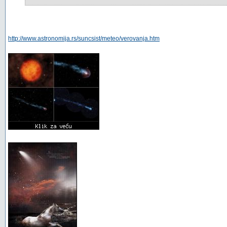
http://www.astronomija.rs/suncsist/meteo/verovanja.htm