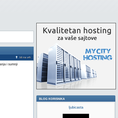
Idi na vrh
anja i sumnji
BLOG KORISNIKA
ljubicasta