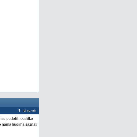
Idi na vrh
su podelili. cestitke
 o nama ljudima saznati