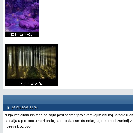
14 Okt 2008 21:34
dugo vec citam rss feed sa sajta post secret. "projekat" kojim oni koji to zele ru
se salju u p.o. box u merilendu, sad. resila sam da neke, koje su meni zanimljiv
i osetiti kroz ovo....