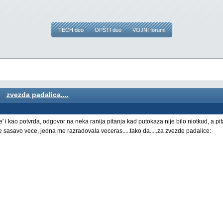
TECH deo
OPŠTI deo
VOJNI forumi
zvezda padalica....
 i kao potvrda, odgovor na neka ranija pitanja kad putokaza nije bilo niotkud, a pit
e sasavo vece, jedna me razradovala veceras.....tako da.....za zvezde padalice: