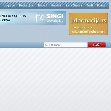
Uloguj se
Registruj se
Blogovi
Pravilnik
Lista članova
Traži
Pomoć