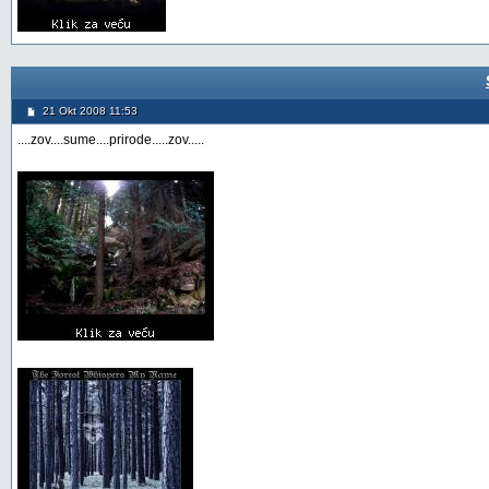
21 Okt 2008 11:53
....zov....sume....prirode.....zov.....