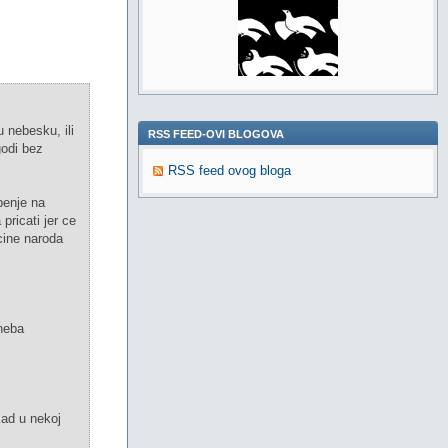
 nebesku, ili
RSS FEED-OVI BLOGOVA
godi bez
RSS feed ovog bloga
penje na
pricati jer ce
cine naroda
 neba
 Kad u nekoj