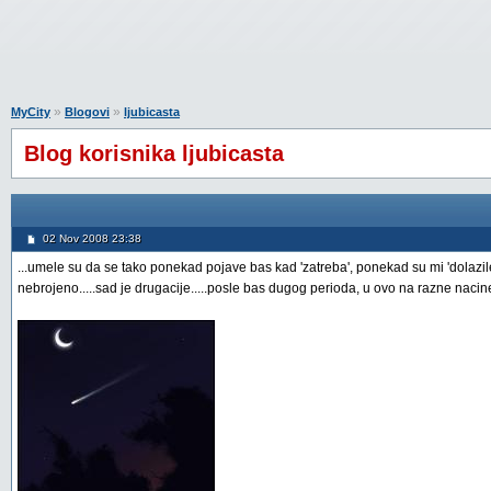
»
»
MyCity
Blogovi
ljubicasta
Blog korisnika ljubicasta
02 Nov 2008 23:38
...umele su da se tako ponekad pojave bas kad 'zatreba', ponekad su mi 'dolazile'
nebrojeno.....sad je drugacije.....posle bas dugog perioda, u ovo na razne nacin