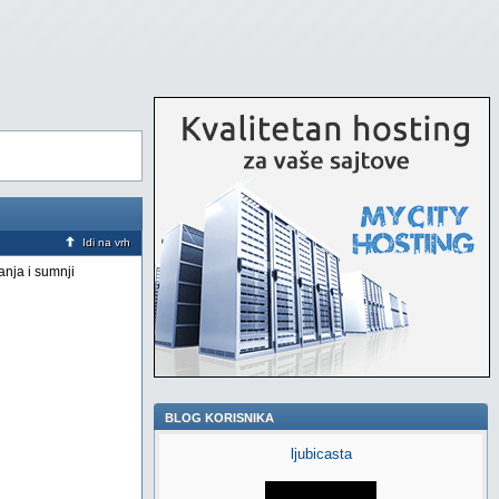
Idi na vrh
anja i sumnji
BLOG KORISNIKA
ljubicasta