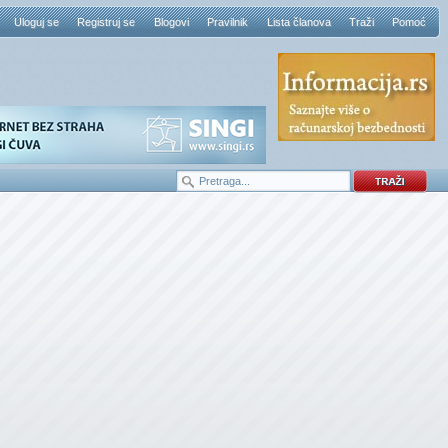
Uloguj se
Registruj se
Blogovi
Pravilnik
Lista članova
Traži
Pomoć