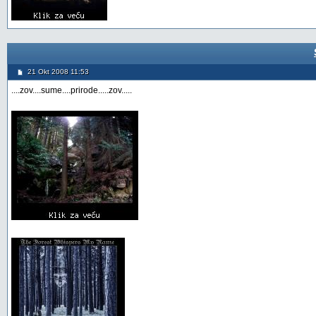
21 Okt 2008 11:53
....zov....sume....prirode.....zov.....