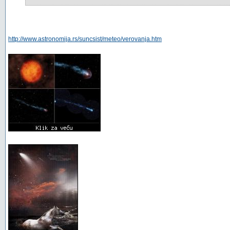
http://www.astronomija.rs/suncsist/meteo/verovanja.htm