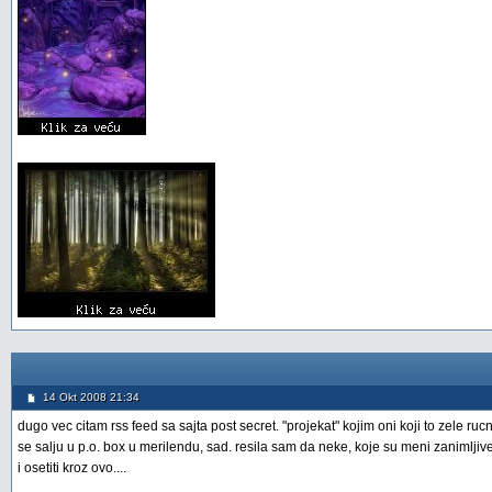
14 Okt 2008 21:34
dugo vec citam rss feed sa sajta post secret. "projekat" kojim oni koji to zele ru
se salju u p.o. box u merilendu, sad. resila sam da neke, koje su meni zanimljiv
i osetiti kroz ovo....