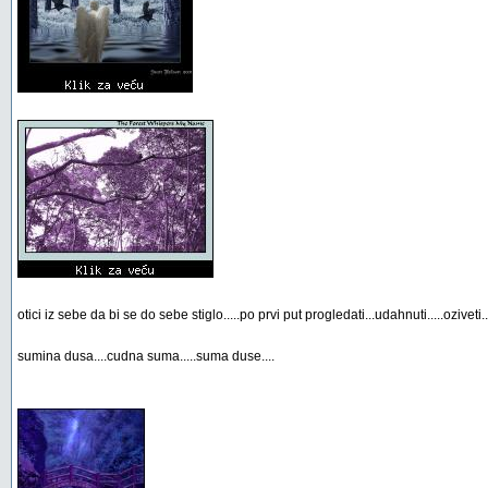
otici iz sebe da bi se do sebe stiglo.....po prvi put progledati...udahnuti.....oziveti..
sumina dusa....cudna suma.....suma duse....