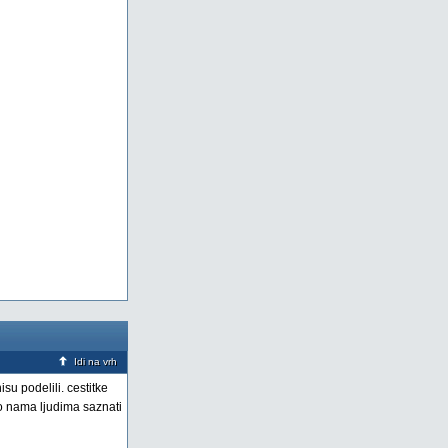
Idi na vrh
su podelili. cestitke
 o nama ljudima saznati