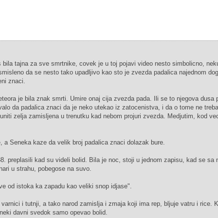
ila tajna za sve smrtnike, covek je u toj pojavi video nesto simbolicno, neku
esmisleno da se nesto tako upadljivo kao sto je zvezda padalica najednom do
ni znaci.
ra je bila znak smrti. Umire onaj cija zvezda pada. Ili se to njegova dusa 
ovalo da padalica znaci da je neko utekao iz zatocenistva, i da o tome ne treba 
puniti zelja zamisljena u trenutku kad nebom projuri zvezda. Medjutim, kod ve
ve, a Seneka kaze da velik broj padalica znaci dolazak bure.
 preplasili kad su videli bolid. Bila je noc, stoji u jednom zapisu, kad se sa
ari u strahu, pobegose na suvo.
ve od istoka ka zapadu kao veliki snop idjase".
varnici i tutnji, a tako narod zamislja i zmaja koji ima rep, bljuje vatru i rice.
o neki davni svedok samo opevao bolid.