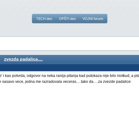
TECH deo
OPŠTI deo
VOJNI forumi
zvezda padalica....
 i kao potvrda, odgovor na neka ranija pitanja kad putokaza nije bilo niotkud, a pit
e sasavo vece, jedna me razradovala veceras.....tako da.....za zvezde padalice: