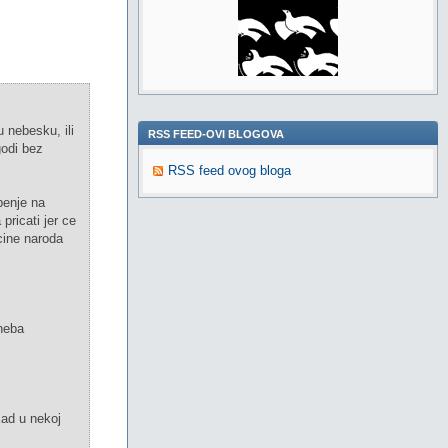
 nebesku, ili
RSS FEED-OVI BLOGOVA
godi bez
RSS feed ovog bloga
penje na
pricati jer ce
cine naroda
 neba
 Kad u nekoj