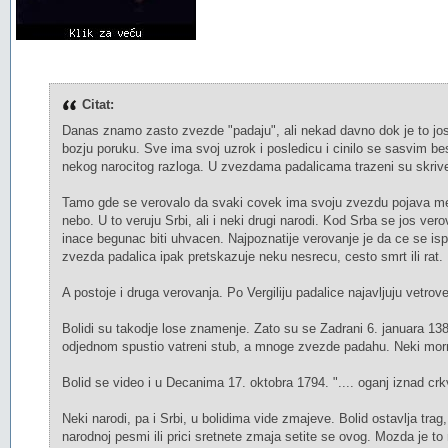
Citat:
Danas znamo zasto zvezde "padaju", ali nekad davno dok je to jos b
bozju poruku. Sve ima svoj uzrok i posledicu i cinilo se sasvim b
nekog narocitog razloga. U zvezdama padalicama trazeni su skrive
Tamo gde se verovalo da svaki covek ima svoju zvezdu pojava meteo
nebo. U to veruju Srbi, ali i neki drugi narodi. Kod Srba se jos ver
inace begunac biti uhvacen. Najpoznatije verovanje je da ce se is
zvezda padalica ipak pretskazuje neku nesrecu, cesto smrt ili rat.
A postoje i druga verovanja. Po Vergiliju padalice najavljuju vetro
Bolidi su takodje lose znamenje. Zato su se Zadrani 6. januara 1388.
odjednom spustio vatreni stub, a mnoge zvezde padahu. Neki morn
Bolid se video i u Decanima 17. oktobra 1794. ".... oganj iznad crk
Neki narodi, pa i Srbi, u bolidima vide zmajeve. Bolid ostavlja trag, 
narodnoj pesmi ili prici sretnete zmaja setite se ovog. Mozda je t