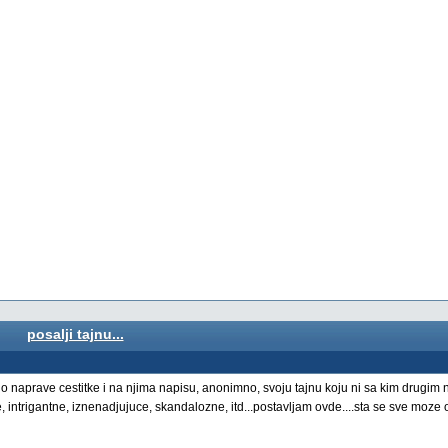
posalji tajnu...
cno naprave cestitke i na njima napisu, anonimno, svoju tajnu koju ni sa kim drugim ni
e, intrigantne, iznenadjujuce, skandalozne, itd...postavljam ovde....sta se sve moze