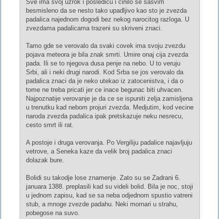
Sve ima svoj uzrok i posledicu i cinilo se sasvim
besmisleno da se nesto tako upadljivo kao sto je zvezda
padalica najednom dogodi bez nekog narocitog razloga. U
zvezdama padalicama trazeni su skriveni znaci.
Tamo gde se verovalo da svaki covek ima svoju zvezdu
pojava meteora je bila znak smrti. Umire onaj cija zvezda
pada. Ili se to njegova dusa penje na nebo. U to veruju
Srbi, ali i neki drugi narodi. Kod Srba se jos verovalo da
padalica znaci da je neko utekao iz zatocenistva, i da o
tome ne treba pricati jer ce inace begunac biti uhvacen.
Najpoznatije verovanje je da ce se ispuniti zelja zamisljena
u trenutku kad nebom projuri zvezda. Medjutim, kod vecine
naroda zvezda padalica ipak pretskazuje neku nesrecu,
cesto smrt ili rat.
A postoje i druga verovanja. Po Vergiliju padalice najavljuju
vetrove, a Seneka kaze da velik broj padalica znaci
dolazak bure.
Bolidi su takodje lose znamenje. Zato su se Zadrani 6.
januara 1388. preplasili kad su videli bolid. Bila je noc, stoji
u jednom zapisu, kad se sa neba odjednom spustio vatreni
stub, a mnoge zvezde padahu. Neki mornari u strahu,
pobegose na suvo.