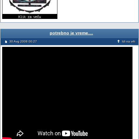
potrebno je vreme....
30 Avg 2008 00:27
Idi na vrh