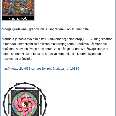
Mnoge građevine i gradovi bili su sagrađeni u obliku mandale.
Mandala je našla svoje mjesto i u suvremenoj psihoterapiji. C. G. Jung smatrao
je mandalu sredstvom za postizanje nutarnjeg reda. Proučavajući mandale u
crtežima i snovima svojih pacijenata, zaključio je da one izražavaju stanje u
kojem se nalazi psiha te da su sredstvo komunikacije između svjesnog i
nesvjesnog u čovjeku.
http://www.osijek031.com/osijek.php?najava_id=10886