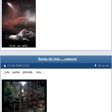
Suma mi ime.....sapuce
21 Okt 2008 11:53
Idi na vrh
....zov....sume....prirode.....zov.....