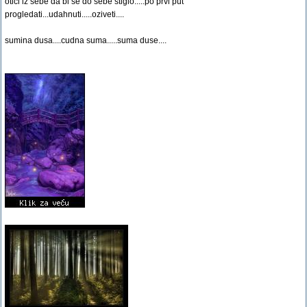
otici iz sebe da bi se do sebe stiglo.....po prvi put
progledati...udahnuti.....oziveti....
sumina dusa....cudna suma.....suma duse....