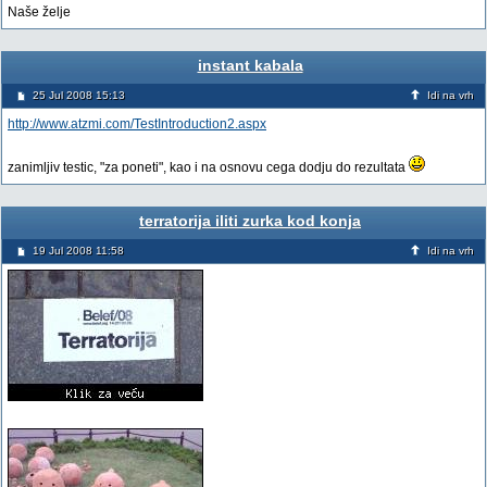
Naše želje
instant kabala
25 Jul 2008 15:13
Idi na vrh
http://www.atzmi.com/TestIntroduction2.aspx
zanimljiv testic, "za poneti", kao i na osnovu cega dodju do rezultata
terratorija iliti zurka kod konja
19 Jul 2008 11:58
Idi na vrh