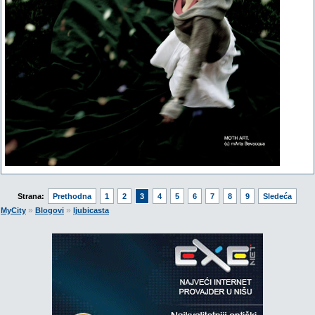
Strana:
Prethodna
1
2
3
4
5
6
7
8
9
Sledeća
»
»
MyCity
Blogovi
ljubicasta