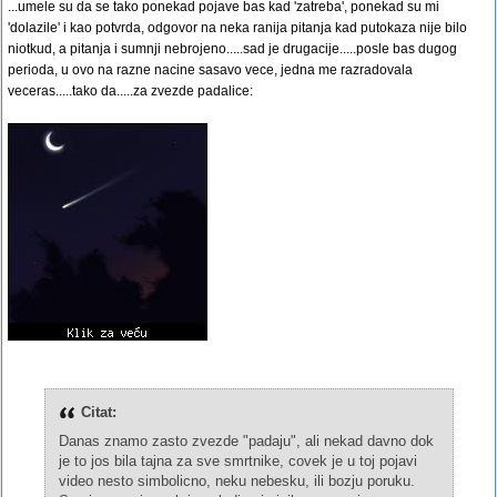
...umele su da se tako ponekad pojave bas kad 'zatreba', ponekad su mi
'dolazile' i kao potvrda, odgovor na neka ranija pitanja kad putokaza nije bilo
niotkud, a pitanja i sumnji nebrojeno.....sad je drugacije.....posle bas dugog
perioda, u ovo na razne nacine sasavo vece, jedna me razradovala
veceras.....tako da.....za zvezde padalice:
Citat:
Danas znamo zasto zvezde "padaju", ali nekad davno dok
je to jos bila tajna za sve smrtnike, covek je u toj pojavi
video nesto simbolicno, neku nebesku, ili bozju poruku.