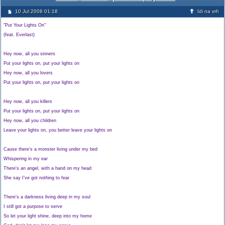
10 Jul 2008 01:18
Idi na vrh
"Put Your Lights On"
(feat. Everlast)
Hey now, all you sinners
Put your lights on, put your lights on
Hey now, all you lovers
Put your lights on, put your lights on
Hey now, all you killers
Put your lights on, put your lights on
Hey now, all you children
Leave your lights on, you better leave your lights on
Cause there's a monster living under my bed
Whispering in my ear
There's an angel, with a hand on my head
She say I've got nothing to fear
There's a darkness living deep in my soul
I still got a purpose to serve
So let your light shine, deep into my home