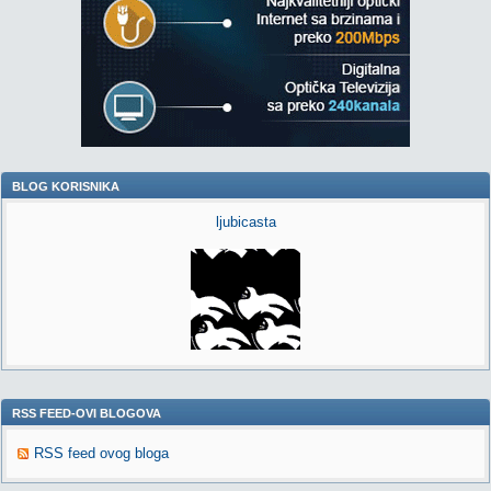
BLOG KORISNIKA
ljubicasta
RSS FEED-OVI BLOGOVA
RSS feed ovog bloga