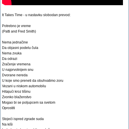
It Takes Time - u nastavku slobodan prevod:
Potrebno je vreme
(Patti and Fred Smith)
Nema jednačine
Da objasni podelu čula
Nema zvuka
Da odrazi
Zračenje vremena
U najprvotnijem snu
Dvorane nereda
U koje smo preneti da obuhvatimo zoru
Vezani u niskom automobilu
Hitajući kroz tišinu
Zvonko blaženstvo
Mogao bi se poljupcem sa svetom
Oprostiti
Stojeći ispred zgrade suda
Na kiši