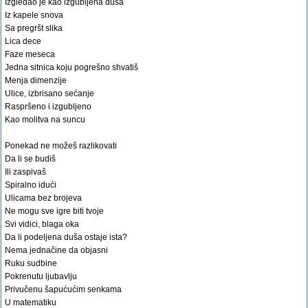
Izgledao je kao izgubljena duša
Iz kapele snova
Sa pregršt slika
Lica dece
Faze meseca
Jedna sitnica koju pogrešno shvatiš
Menja dimenzije
Ulice, izbrisano sećanje
Raspršeno i izgubljeno
Kao molitva na suncu
Ponekad ne možeš razlikovati
Da li se budiš
Ili zaspivaš
Spiralno idući
Ulicama bez brojeva
Ne mogu sve igre biti tvoje
Svi vidici, blaga oka
Da li podeljena duša ostaje ista?
Nema jednačine da objasni
Ruku sudbine
Pokrenutu ljubavlju
Privučenu šapućućim senkama
U matematiku