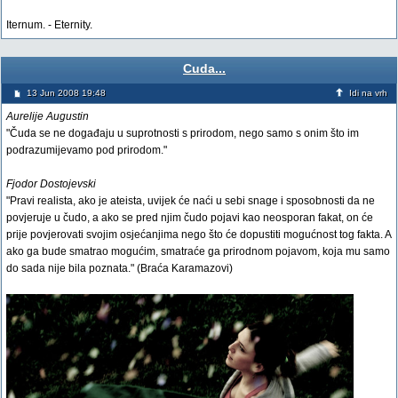
Iternum. - Eternity.
Cuda...
13 Jun 2008 19:48
Idi na vrh
Aurelije Augustin
"Čuda se ne događaju u suprotnosti s prirodom, nego samo s onim što im
podrazumijevamo pod prirodom."
Fjodor Dostojevski
"Pravi realista, ako je ateista, uvijek će naći u sebi snage i sposobnosti da ne
povjeruje u čudo, a ako se pred njim čudo pojavi kao neosporan fakat, on će
prije povjerovati svojim osjećanjima nego što će dopustiti mogućnost tog fakta. A
ako ga bude smatrao mogućim, smatraće ga prirodnom pojavom, koja mu samo
do sada nije bila poznata." (Braća Karamazovi)