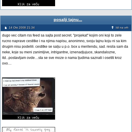
posalji tajnu...
14 Okt 2008 21:34
Idi na vrh
dugo vec citam rss feed sa sajta post secret. "projekat" kojim oni koji to zele
rucno naprave cestitke i na njima napisu, anonimno, svoju tajnu koju ni sa kim
drugim nisu podelili. cestitke se salju u p.o. box u merilendu, sad. resila sam da
neke, koje su meni zanimljive, intrigantne, iznenadjujuce, skandalozne,
itd...postavljam ovde....sta se sve moze o nama ljudima saznati i osetiti kroz
ovo....