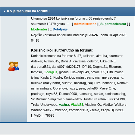
Ko je trenutno na forumu
Ukupno su
2554
korisnika na forumu :: 68 registrovanih, 7
sakrivenih i 2479 gosta :: [
Administrator
] [
Supermoderator
] [
Moderator
] ::
Detaljnije
Najviše korisnika na forumu ikad bilo je
20624
- dana 04 Apr 2026
04:18
Korisnici koji su trenutno na forumu:
Korisnici trenutno na forumu:
8u47
,
airliners
,
airsuba
,
alternator
,
Asteker
,
Avalon015
,
Boris.A
,
cavatina
,
celeron
,
CikaKURE
,
d.arsenal321
,
dane007
,
dd201176
,
Df410
,
Dogma21
,
Electron
,
famoso
,
Georgius
,
glados
,
Glavonja049
,
havoc995
,
Hitri
,
hvost
,
istina
,
Kaplar2
,
Koplje
,
Koridor
,
mainstream
,
mat
,
mercedesamg
,
milenko crazy north
,
Miler88
,
miodrag
,
Naj-Turs
,
nenad81
,
Neno25
,
nsharambasa
,
Obrenovic
,
ozzy
,
pein
,
pirke96
,
PlayerOne
,
predragc
,
royst33
,
Rumun2000
,
samsung
,
sedan
,
simicnenadbg
,
Sir Budimir
,
Smiljkovich
,
tanakadzo
,
Tastatura ratnik
,
Tricko4190
,
Troja
,
Underwood
,
vathra
,
Vlada78
,
Vladimir O.
,
Vladko
,
Walkers
,
Warrior
,
xAlex2
,
zdrebac
,
zombicar153
,
Zrcalo
,
zzapNDjuric99
,
|_MeD_|
,
79693