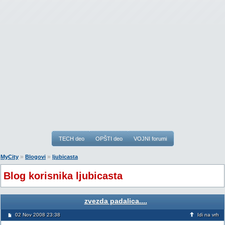
TECH deo
OPŠTI deo
VOJNI forumi
»
»
MyCity
Blogovi
ljubicasta
Blog korisnika ljubicasta
zvezda padalica....
02 Nov 2008 23:38
Idi na vrh