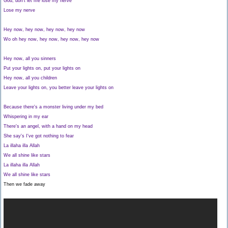
God, don't let me lose my nerve
Lose my nerve
Hey now, hey now, hey now, hey now
Wo oh hey now, hey now, hey now, hey now
Hey now, all you sinners
Put your lights on, put your lights on
Hey now, all you children
Leave your lights on, you better leave your lights on
Because there's a monster living under my bed
Whispering in my ear
There's an angel, with a hand on my head
She say's I've got nothing to fear
La illaha illa Allah
We all shine like stars
La illaha illa Allah
We all shine like stars
Then we fade away