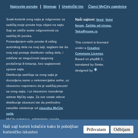
|
|
Najnovije poruke
Sitemap
Urednički tim
Članci MyCity zajednice
,
Svaki korisnik ovog sajta je odgovoran za
Naši sajtovi:
Vesti
Vojni
sadržaj svoje poruke koju objavi na sajtu.
,
,
forum
Zaštita od virusa
Sajt se odriče svake odgovornosti za
TekstPesme.rs
sadržaj tih poruka.
Postavljanjem vaše poruke ili vašeg
This content is licensed
autorskog dela na ovaj sajt, saglasni ste da
under a
Creative
ovaj sajt postaje distributer vašeg dela, i
Commons License
.
odričete se mogućnosti njegovog
Based on phpBB 2,
povlačenja ili brisanja, bez saglasnosti
translated by Simke,
uprave sajta.
designed by
Distribucija sadržaja sa ovog sajta je
dozvoljena samo u nekomercijalne svrhe, uz
obaveznu napomenu da je sadržaj preuzet
sa ovog sajta, i uz obavezno navođenje
adrese MyCity sajta. Za sve ostale vidove
distribucije obavezni ste da prethodno
zatražite odobrenje od
vlasnika MyCity
sajta
.
MyCity pokrenuo, administrira i razvija
Predrag Damnjanović
, a o uređenju sajta
Naš sajt koristi kolačiće kako bi poboljšao
Prihvatam
Odbijam
se brine
MyCity Tim
.
korisničko iskustvo
Ukoliko želite da nas kontaktirate kliknite