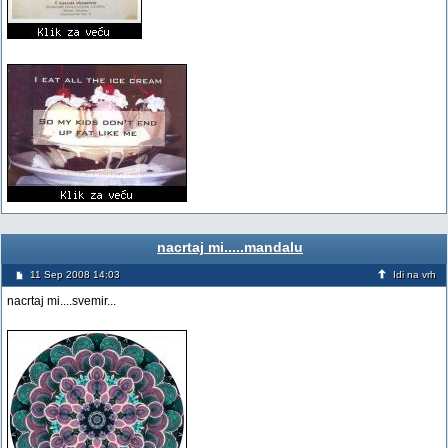
nacrtaj mi.....mandalu
11 Sep 2008 14:03
Idi na vrh
nacrtaj mi....svemir...