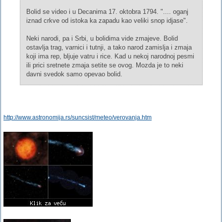
Bolid se video i u Decanima 17. oktobra 1794. ".... oganj
iznad crkve od istoka ka zapadu kao veliki snop idjase".
Neki narodi, pa i Srbi, u bolidima vide zmajeve. Bolid
ostavlja trag, varnici i tutnji, a tako narod zamislja i zmaja
koji ima rep, bljuje vatru i rice. Kad u nekoj narodnoj pesmi
ili prici sretnete zmaja setite se ovog. Mozda je to neki
davni svedok samo opevao bolid.
http://www.astronomija.rs/suncsist/meteo/verovanja.htm