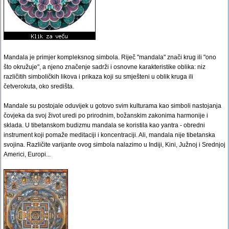
Mandala je primjer kompleksnog simbola. Riječ "mandala" znači krug ili "ono
što okružuje", a njeno značenje sadrži i osnovne karakteristike oblika: niz
različitih simboličkih likova i prikaza koji su smješteni u oblik kruga ili
četverokuta, oko središta.
Mandale su postojale oduvijek u gotovo svim kulturama kao simboli nastojanja
čovjeka da svoj život uredi po prirodnim, božanskim zakonima harmonije i
sklada. U tibetanskom budizmu mandala se koristila kao yantra - obredni
instrument koji pomaže meditaciji i koncentraciji. Ali, mandala nije tibetanska
svojina. Različite varijante ovog simbola nalazimo u Indiji, Kini, Južnoj i Srednjoj
Americi, Europi...