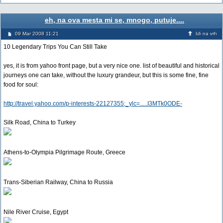
eh, na ova mesta mi se, mnogo, putuje....
09 Mar 2008 11:21
Idi na vrh
10 Legendary Trips You Can Still Take
yes, it is from yahoo front page, but a very nice one. list of beautiful and historical
journeys one can take, without the luxury grandeur, but this is some fine, fine
food for soul:
http://travel.yahoo.com/p-interests-22127355;_ylc=.....I3MTk0ODE-
Silk Road, China to Turkey
Athens-to-Olympia Pilgrimage Route, Greece
Trans-Siberian Railway, China to Russia
Nile River Cruise, Egypt