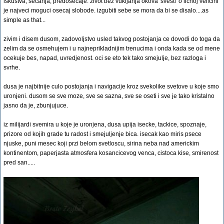
iskustva, secanja, predosecaje. zivot bez vukljanja okova 'svesti' o licnoj velicini
je najveci moguci osecaj slobode. izgubiti sebe se mora da bi se disalo....as
simple as that...
zivim i disem dusom, zadovoljstvo usled takvog postojanja ce dovodi do toga da
zelim da se osmehujem i u najneprikladnijim trenucima i onda kada se od mene
ocekuje bes, napad, uvredjenost. oci se eto tek tako smejulje, bez razloga i
svrhe.
dusa je najbitnije culo postojanja i navigacije kroz svekolike svetove u koje smo
uronjeni. dusom se sve moze, sve se sazna, sve se oseti i sve je tako kristalno
jasno da je, zbunjujuce.
iz milijardi svemira u koje je uronjena, dusa upija isecke, tackice, spoznaje,
prizore od kojih grade tu radost i smejuljenje bica. isecak kao miris psece
njuske, puni mesec koji przi belom svetloscu, sirina neba nad americkim
kontinentom, paperjasta atmosfera kosancicevog venca, cistoca kise, smirenost
pred san.....