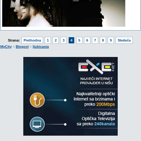
Strana:
Prethodna
1
2
3
4
5
6
7
8
9
Sledeća
»
»
MyCity
Blogovi
ljubicasta