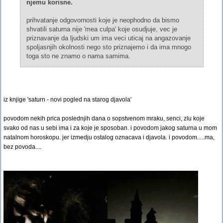
njemu korisne.
prihvatanje odgovornosti koje je neophodno da bismo
shvatili saturna nije 'mea culpa' koje osudjuje, vec je
priznavanje da ljudski um ima veci uticaj na angazovanje
spoljasnjih okolnosti nego sto priznajemo i da ima mnogo
toga sto ne znamo o nama samima.
iz knjige 'saturn - novi pogled na starog djavola'
povodom nekih prica poslednjih dana o sopstvenom mraku, senci, zlu koje
svako od nas u sebi ima i za koje je sposoban. i povodom jakog saturna u mom
natalnom horoskopu. jer izmedju ostalog oznacava i djavola. i povodom.....ma,
bez povoda....