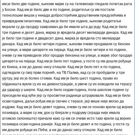
им је било две године, њихове мајке су на телевизији гледале почетак рата
у Босни. Кад им је било две и по године, родитељи су им постали
технолошки вишак у некада добростојећим друштвеним предузећима и
привредним гигантима. Кад им је било три године, њихови родитељи
морали су да продају замрзивач да би имали шта да једу. Кад им је било
три године и десет дана, марка је вредела десет милијарди динара. Кад им
је било три године и двадесет дана, марка је вредела сто милијарди
динара. Кад им је било четири године, њихови очеви продавали су бензин
на улици, а мајке цигарете на пијаци. Кад им је било четири и по године,
очеве су им приводили због продаје бензина на улици, а мајке због продаје
цигарета на пијаци. Кад им је било пет година, у госте су им дошли рођаци
из Книна, а ни до данас нису отишли. Кад им је било пет и по година,
одгледали су свој први порнић, на ТВ Палма, кад су се пробудили у три
ујутру, јер их је болео стомак. Кад им је било шест година, право из
обданишта вукли су их на демонстрације, а увече су их изводили на терасу
да ударају у шерпе. Кад им је било седам година, пола школске године су
преседели код куће јер су просветни радници штрајковали. Кад им је било
осам година, даљи рођак им је скочио с терасе, јер више није могао да
издржи. Кад им је било девет година, очеви су им се поново крили од војних
позивара, а мајке су им, док су блејали у подруму (зграда није имала
атомско склониште) причале како су им се очеви исто тако крили од војних
позивара осам година раније. Кад им је било девет и по година, у госте су
им дошли рођаци из Пећи, а ни до данас нису отишли. Кад им је било