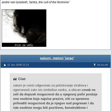
andre van lysebeth, 'tantra, the cult of the feminine'
saturn, matori 'jarac'
11 Jan 2008 21:21
Idi na vrh
Citat:
saturn je cesto odgovoran za potiskivanje strahova i
ogorcenosti zato sto simbolise senku, a obican
covek ne
zeli da dopusti mogucnost da u njegovoj psihi postoje
one osobine koje najvise prezire, niti ce spremno
prihvatiti mogucnost da je njegov sud pogresan i da
iste osobine mogu biti pozitivne, konstruktivne i