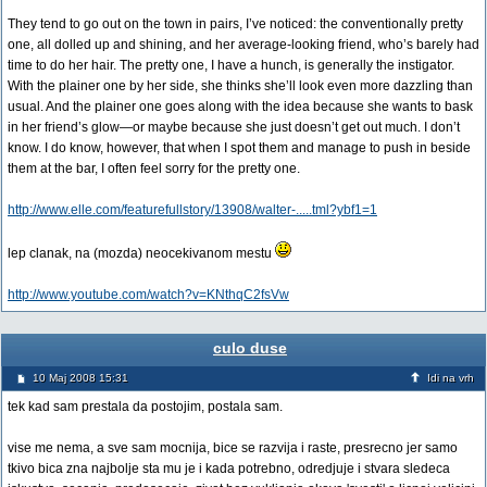
They tend to go out on the town in pairs, I’ve noticed: the conventionally pretty
one, all dolled up and shining, and her average-looking friend, who’s barely had
time to do her hair. The pretty one, I have a hunch, is generally the instigator.
With the plainer one by her side, she thinks she’ll look even more dazzling than
usual. And the plainer one goes along with the idea because she wants to bask
in her friend’s glow—or maybe because she just doesn’t get out much. I don’t
know. I do know, however, that when I spot them and manage to push in beside
them at the bar, I often feel sorry for the pretty one.
http://www.elle.com/featurefullstory/13908/walter-.....tml?ybf1=1
lep clanak, na (mozda) neocekivanom mestu
http://www.youtube.com/watch?v=KNthqC2fsVw
culo duse
10 Maj 2008 15:31
Idi na vrh
tek kad sam prestala da postojim, postala sam.
vise me nema, a sve sam mocnija, bice se razvija i raste, presrecno jer samo
tkivo bica zna najbolje sta mu je i kada potrebno, odredjuje i stvara sledeca