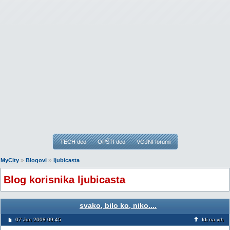
TECH deo
OPŠTI deo
VOJNI forumi
»
»
MyCity
Blogovi
ljubicasta
Blog korisnika ljubicasta
svako, bilo ko, niko....
07 Jun 2008 09:45
Idi na vrh