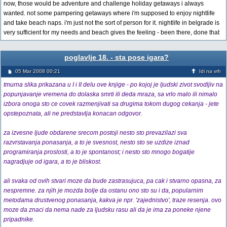
now, those would be adventure and challenge holiday getaways i always
wanted. not some pampering getaways where i'm supposed to enjoy nightlife
and take beach naps. i'm just not the sort of person for it. nightlife in belgrade is
very sufficient for my needs and beach gives the feeling - been there, done that
poglavlje 18. - sta pose igara?
05 Mar 2008 00:21
Idi na vrh
tmurna slika prikazana u I i II delu ove knjige - po kojoj je ljudski zivot svodljiv na
popunjavanje vremena do dolaska smrti ili deda mraza, sa vrlo malo ili nimalo
izbora onoga sto ce covek razmenjivati sa drugima tokom dugog cekanja - jete
opstepoznata, ali ne predstavlja konacan odgovor.
za izvesne ljude obdarene srecom postoji nesto sto prevazilazi sva
razvrstavanja ponasanja, a to je svesnost, nesto sto se uzdize iznad
programiranja proslosti, a to je spontanost; i nesto sto mnogo bogatije
nagradjuje od igara, a to je bliskost.
ali svaka od ovih stvari moze da bude zastrasujuca, pa cak i stvarno opasna, za
nespremne. za njih je mozda bolje da ostanu ono sto su i da, popularnim
metodama drustvenog ponasanja, kakva je npr. 'zajednistvo', traze resenja. ovo
moze da znaci da nema nade za ljudsku rasu ali da je ima za poneke njene
pripadnike.