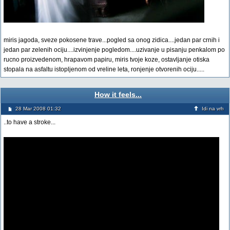
miris jagoda, sveze pokosene trave...pogled sa onog zidica....jedan par crnih i
jedan par zelenih ociju....izvinjenje pogledom....uzivanje u pisanju penkalom po
rucno proizvedenom, hrapavom papiru, miris tvoje koze, ostavljanje otiska
stopala na asfaltu istopljenom od vreline leta, ronjenje otvorenih ociju.....
How it feels...
28 Mar 2008 01:32
Idi na vrh
..to have a stroke...