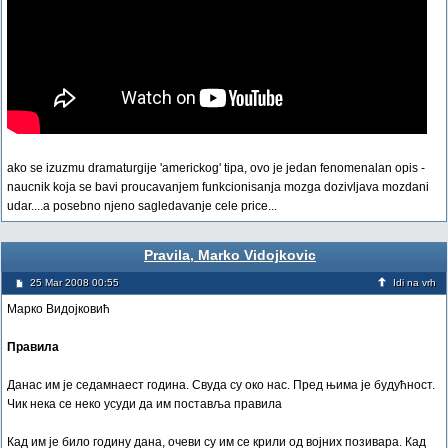
ako se izuzmu dramaturgije 'americkog' tipa, ovo je jedan fenomenalan opis -
naucnik koja se bavi proucavanjem funkcionisanja mozga dozivljava mozdani
udar....a posebno njeno sagledavanje cele price...
Pravila, Marko Vidojkovic
25 Mar 2008 00:55
Idi na vrh
Марко Видојковић
Правила
Данас им је седамнаест година. Свуда су око нас. Пред њима је будућност.
Чик нека се неко усуди да им поставља правила
Кад им је било годину дана, очеви су им се крили од војних позивара. Кад