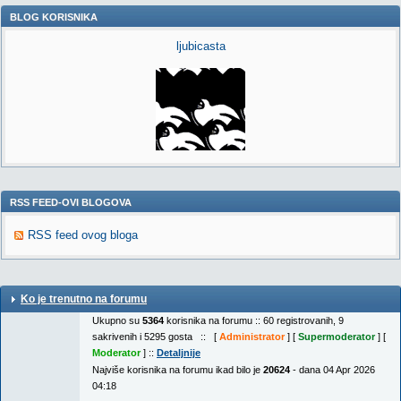
BLOG KORISNIKA
ljubicasta
RSS FEED-OVI BLOGOVA
RSS feed ovog bloga
Ko je trenutno na forumu
Ukupno su
5364
korisnika na forumu :: 60 registrovanih, 9
sakrivenih i 5295 gosta :: [
Administrator
] [
Supermoderator
] [
Moderator
] ::
Detaljnije
Najviše korisnika na forumu ikad bilo je
20624
- dana 04 Apr 2026
04:18