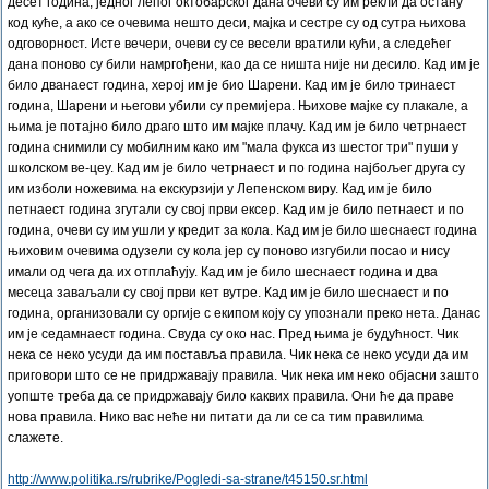
десет година, једног лепог октобарског дана очеви су им рекли да остану
код куће, а ако се очевима нешто деси, мајка и сестре су од сутра њихова
одговорност. Исте вечери, очеви су се весели вратили кући, а следећег
дана поново су били намргођени, као да се ништа није ни десило. Кад им је
било дванаест година, херој им је био Шарени. Кад им је било тринаест
година, Шарени и његови убили су премијера. Њихове мајке су плакале, а
њима је потајно било драго што им мајке плачу. Кад им је било четрнаест
година снимили су мобилним како им "мала фукса из шестог три" пуши у
школском ве-цеу. Кад им је било четрнаест и по година најбољег друга су
им изболи ножевима на екскурзији у Лепенском виру. Кад им је било
петнаест година згутали су свој први ексер. Кад им је било петнаест и по
година, очеви су им ушли у кредит за кола. Кад им је било шеснаест година
њиховим очевима одузели су кола јер су поново изгубили посао и нису
имали од чега да их отплаћују. Кад им је било шеснаест година и два
месеца заваљали су свој први кет вутре. Кад им је било шеснаест и по
година, организовали су оргије с екипом коју су упознали преко нета. Данас
им је седамнаест година. Свуда су око нас. Пред њима је будућност. Чик
нека се неко усуди да им поставља правила. Чик нека се неко усуди да им
приговори што се не придржавају правила. Чик нека им неко објасни зашто
уопште треба да се придржавају било каквих правила. Они ће да праве
нова правила. Нико вас неће ни питати да ли се са тим правилима
слажете.
http://www.politika.rs/rubrike/Pogledi-sa-strane/t45150.sr.html