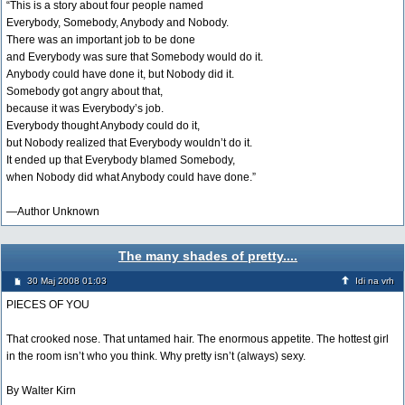
“This is a story about four people named
Everybody, Somebody, Anybody and Nobody.
There was an important job to be done
and Everybody was sure that Somebody would do it.
Anybody could have done it, but Nobody did it.
Somebody got angry about that,
because it was Everybody’s job.
Everybody thought Anybody could do it,
but Nobody realized that Everybody wouldn’t do it.
It ended up that Everybody blamed Somebody,
when Nobody did what Anybody could have done.”
—Author Unknown
The many shades of pretty....
30 Maj 2008 01:03
Idi na vrh
PIECES OF YOU
That crooked nose. That untamed hair. The enormous appetite. The hottest girl
in the room isn’t who you think. Why pretty isn’t (always) sexy.
By Walter Kirn