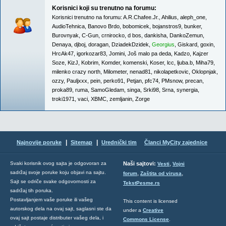
Korisnici koji su trenutno na forumu:
Korisnici trenutno na forumu:
A.R.Chafee.Jr.
,
Ahilius
,
aleph_one
,
AudioTehnica
,
Banovo Brdo
,
bobomicek
,
bojanstros9
,
bunker
,
Burovnyak
,
C-Gun
,
crnirocko
,
d bos
,
dankisha
,
DankoZemun
,
Denaya
,
djboj
,
doragan
,
DziadekDzidek
,
Georgius
,
Giskard
,
goxin
,
HrcAk47
,
igorkozar83
,
Jomini
,
Još malo pa deda
,
Kadzo
,
Kajzer
Soze
,
KizJ
,
Kobrim
,
Komder
,
komenski
,
Koser
,
lcc
,
ljuba.b
,
Miha79
,
milenko crazy north
,
Milometer
,
nenad81
,
nikolapetkovic
,
Oklopnjak
,
ozzy
,
Pauljxxx
,
pein
,
perko91
,
Petjan
,
pfc74
,
PMsnow
,
precan
,
proka89
,
ruma
,
SamoGledam
,
singa
,
Srki98
,
Srna
,
synergia
,
troki1971
,
vaci
,
XBMC
,
zemljanin
,
Zorge
|
|
Najnovije poruke
Sitemap
Urednički tim
Članci MyCity zajednice
,
Svaki korisnik ovog sajta je odgovoran za
Naši sajtovi:
Vesti
Vojni
sadržaj svoje poruke koju objavi na sajtu.
,
,
forum
Zaštita od virusa
Sajt se odriče svake odgovornosti za
TekstPesme.rs
sadržaj tih poruka.
Postavljanjem vaše poruke ili vašeg
This content is licensed
autorskog dela na ovaj sajt, saglasni ste da
under a
Creative
ovaj sajt postaje distributer vašeg dela, i
Commons License
.