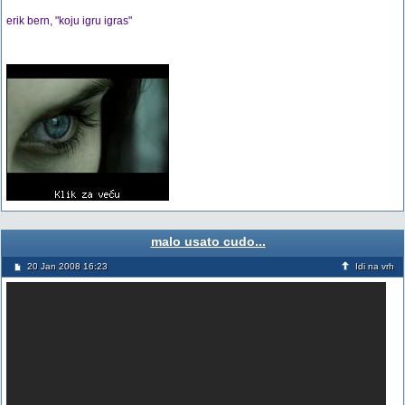
erik bern, "koju igru igras"
malo usato cudo...
20 Jan 2008 16:23
Idi na vrh