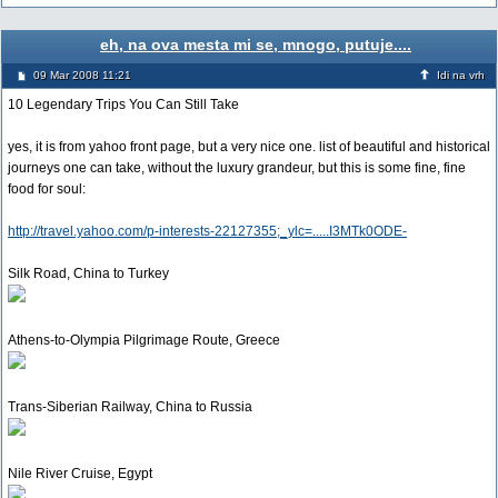
eh, na ova mesta mi se, mnogo, putuje....
09 Mar 2008 11:21
Idi na vrh
10 Legendary Trips You Can Still Take
yes, it is from yahoo front page, but a very nice one. list of beautiful and historical
journeys one can take, without the luxury grandeur, but this is some fine, fine
food for soul:
http://travel.yahoo.com/p-interests-22127355;_ylc=.....I3MTk0ODE-
Silk Road, China to Turkey
Athens-to-Olympia Pilgrimage Route, Greece
Trans-Siberian Railway, China to Russia
Nile River Cruise, Egypt