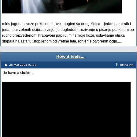
miris jagoda, sveze pokosene trave...pogled sa onog zidica....jedan par crnih i
jedan par zelenih ociju....izvinjenje pogledom....uzivanje u pisanju penkalom po
rucno proizvedenom, hrapavom papiru, miris tvoje koze, ostavljanje otiska
stopala na asfaltu istopljenom od vreline leta, ronjenje otvorenih ociju.....
How it feels...
28 Mar 2008 01:32
Idi na vrh
..to have a stroke...