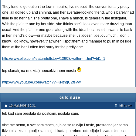
They tend to go out on the town in pairs, I’ve noticed: the conventionally pretty
one, all dolled up and shining, and her average-looking friend, who’s barely had
time to do her hair. The pretty one, I have a hunch, is generally the instigator.
With the plainer one by her side, she thinks she’ll look even more dazzling than
usual. And the plainer one goes along with the idea because she wants to bask
in her friend’s glow—or maybe because she just doesn’t get out much. I don’t
know. I do know, however, that when I spot them and manage to push in beside
them at the bar, I often feel sorry for the pretty one.
http://www.elle.com/featurefullstory/13908/walter-.....tml?ybf1=1
lep clanak, na (mozda) neocekivanom mestu
http://www.youtube.com/watch?v=KNthqC2fsVw
culo duse
10 Maj 2008 15:31
Idi na vrh
tek kad sam prestala da postojim, postala sam.
vise me nema, a sve sam mocnija, bice se razvija i raste, presrecno jer samo
tkivo bica zna najbolje sta mu je i kada potrebno, odredjuje i stvara sledeca