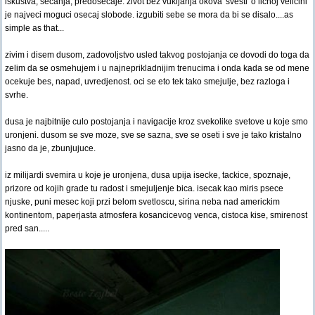
iskustva, secanja, predosecaje. zivot bez vukljanja okova 'svesti' o licnoj velicini
je najveci moguci osecaj slobode. izgubiti sebe se mora da bi se disalo....as
simple as that...
zivim i disem dusom, zadovoljstvo usled takvog postojanja ce dovodi do toga da
zelim da se osmehujem i u najneprikladnijim trenucima i onda kada se od mene
ocekuje bes, napad, uvredjenost. oci se eto tek tako smejulje, bez razloga i
svrhe.
dusa je najbitnije culo postojanja i navigacije kroz svekolike svetove u koje smo
uronjeni. dusom se sve moze, sve se sazna, sve se oseti i sve je tako kristalno
jasno da je, zbunjujuce.
iz milijardi svemira u koje je uronjena, dusa upija isecke, tackice, spoznaje,
prizore od kojih grade tu radost i smejuljenje bica. isecak kao miris psece
njuske, puni mesec koji przi belom svetloscu, sirina neba nad americkim
kontinentom, paperjasta atmosfera kosancicevog venca, cistoca kise, smirenost
pred san.....