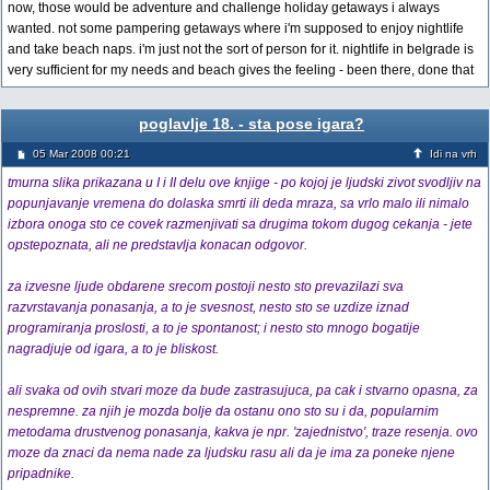
now, those would be adventure and challenge holiday getaways i always
wanted. not some pampering getaways where i'm supposed to enjoy nightlife
and take beach naps. i'm just not the sort of person for it. nightlife in belgrade is
very sufficient for my needs and beach gives the feeling - been there, done that
poglavlje 18. - sta pose igara?
05 Mar 2008 00:21
Idi na vrh
tmurna slika prikazana u I i II delu ove knjige - po kojoj je ljudski zivot svodljiv na
popunjavanje vremena do dolaska smrti ili deda mraza, sa vrlo malo ili nimalo
izbora onoga sto ce covek razmenjivati sa drugima tokom dugog cekanja - jete
opstepoznata, ali ne predstavlja konacan odgovor.
za izvesne ljude obdarene srecom postoji nesto sto prevazilazi sva
razvrstavanja ponasanja, a to je svesnost, nesto sto se uzdize iznad
programiranja proslosti, a to je spontanost; i nesto sto mnogo bogatije
nagradjuje od igara, a to je bliskost.
ali svaka od ovih stvari moze da bude zastrasujuca, pa cak i stvarno opasna, za
nespremne. za njih je mozda bolje da ostanu ono sto su i da, popularnim
metodama drustvenog ponasanja, kakva je npr. 'zajednistvo', traze resenja. ovo
moze da znaci da nema nade za ljudsku rasu ali da je ima za poneke njene
pripadnike.