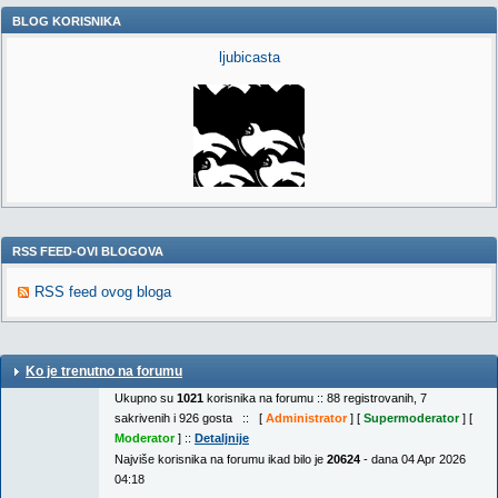
BLOG KORISNIKA
ljubicasta
RSS FEED-OVI BLOGOVA
RSS feed ovog bloga
Ko je trenutno na forumu
Ukupno su
1021
korisnika na forumu :: 88 registrovanih, 7
sakrivenih i 926 gosta :: [
Administrator
] [
Supermoderator
] [
Moderator
] ::
Detaljnije
Najviše korisnika na forumu ikad bilo je
20624
- dana 04 Apr 2026
04:18