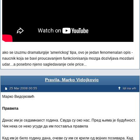
ako se izuzmu dramaturgije 'americkog' tipa, ovo je jedan fenomenalan opis -
naucnik koja se bavi proucavanjem funkcionisanja mozga dozivljava mozdani
udar....a posebno njeno sagledavanje cele price...
Pravila, Marko Vidojkovic
25 Mar 2008 00:55
Idi na vrh
Марко Видојковић
Правила
Данас им је седамнаест година. Свуда су око нас. Пред њима је будућност.
Чик нека се неко усуди да им поставља правила
Кад им је било годину дана, очеви су им се крили од војних позивара. Кад