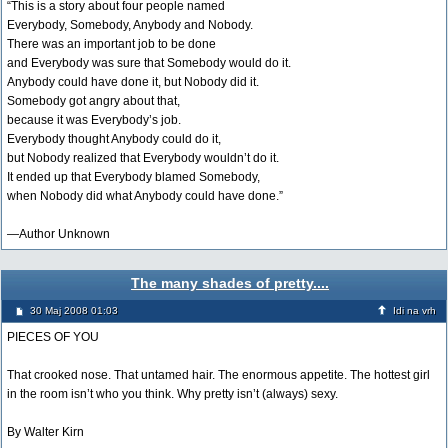
“This is a story about four people named
Everybody, Somebody, Anybody and Nobody.
There was an important job to be done
and Everybody was sure that Somebody would do it.
Anybody could have done it, but Nobody did it.
Somebody got angry about that,
because it was Everybody’s job.
Everybody thought Anybody could do it,
but Nobody realized that Everybody wouldn’t do it.
It ended up that Everybody blamed Somebody,
when Nobody did what Anybody could have done.”
—Author Unknown
The many shades of pretty....
30 Maj 2008 01:03
Idi na vrh
PIECES OF YOU
That crooked nose. That untamed hair. The enormous appetite. The hottest girl
in the room isn’t who you think. Why pretty isn’t (always) sexy.
By Walter Kirn