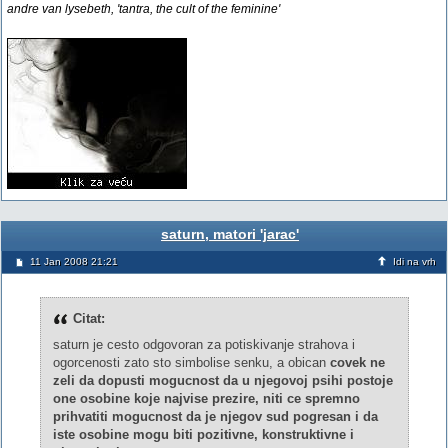
andre van lysebeth, 'tantra, the cult of the feminine'
saturn, matori 'jarac'
11 Jan 2008 21:21
Idi na vrh
Citat:
saturn je cesto odgovoran za potiskivanje strahova i
ogorcenosti zato sto simbolise senku, a obican
covek ne
zeli da dopusti mogucnost da u njegovoj psihi postoje
one osobine koje najvise prezire, niti ce spremno
prihvatiti mogucnost da je njegov sud pogresan i da
iste osobine mogu biti pozitivne, konstruktivne i