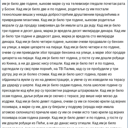
им је било две године, њихове мајке су на телевизији гледале почетак рата
у Босни. Кад им је било две и по године, родитељи су им постали
технолошки вишак у некада добростојећим друштвеним предузећима и
привредним гигантима. Кад им је било три године, њихови родитељи
морали су да продају замрзивач да би имали шта да једу. Кад им је било
три године и десет дана, марка је вредела десет милијарди динара. Кад им
је било три године и двадесет дана, марка је вредела сто милијарди
динара. Кад им је било четири године, њихови очеви продавали су бензин
на улици, а мајке цигарете на пијаци. Кад им је било четири и по године,
очеве су им приводили због продаје бензина на улици, а мајке због продаје
цигарета на пијаци. Кад им је било пет година, у госте су им дошли рођаци
из Книна, а ни до данас нису отишли. Кад им је било пет и по година,
одгледали су свој први порнић, на ТВ Палма, кад су се пробудили у три
ујутру, јер их је болео стомак. Кад им је било шест година, право из
обданишта вукли су их на демонстрације, а увече су их изводили на терасу
да ударају у шерпе. Кад им је било седам година, пола школске године су
преседели код куће јер су просветни радници штрајковали. Кад им је било
осам година, даљи рођак им је скочио с терасе, јер више није могао да
издржи. Кад им је било девет година, очеви су им се поново крили од војних
позивара, а мајке су им, док су блејали у подруму (зграда није имала
атомско склониште) причале како су им се очеви исто тако крили од војних
позивара осам година раније. Кад им је било девет и по година, у госте су
им дошли рођаци из Пећи, а ни до данас нису отишли. Кад им је било