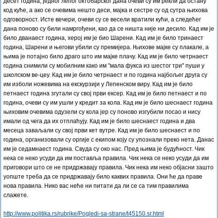
десет година, једног лепог октобарског дана очеви су им рекли да остану
код куће, а ако се очевима нешто деси, мајка и сестре су од сутра њихова
одговорност. Исте вечери, очеви су се весели вратили кући, а следећег
дана поново су били намргођени, као да се ништа није ни десило. Кад им је
било дванаест година, херој им је био Шарени. Кад им је било тринаест
година, Шарени и његови убили су премијера. Њихове мајке су плакале, а
њима је потајно било драго што им мајке плачу. Кад им је било четрнаест
година снимили су мобилним како им "мала фукса из шестог три" пуши у
школском ве-цеу. Кад им је било четрнаест и по година најбољег друга су
им изболи ножевима на екскурзији у Лепенском виру. Кад им је било
петнаест година згутали су свој први ексер. Кад им је било петнаест и по
година, очеви су им ушли у кредит за кола. Кад им је било шеснаест година
њиховим очевима одузели су кола јер су поново изгубили посао и нису
имали од чега да их отплаћују. Кад им је било шеснаест година и два
месеца заваљали су свој први кет вутре. Кад им је било шеснаест и по
година, организовали су оргије с екипом коју су упознали преко нета. Данас
им је седамнаест година. Свуда су око нас. Пред њима је будућност. Чик
нека се неко усуди да им поставља правила. Чик нека се неко усуди да им
приговори што се не придржавају правила. Чик нека им неко објасни зашто
уопште треба да се придржавају било каквих правила. Они ће да праве
нова правила. Нико вас неће ни питати да ли се са тим правилима
слажете.
http://www.politika.rs/rubrike/Pogledi-sa-strane/t45150.sr.html