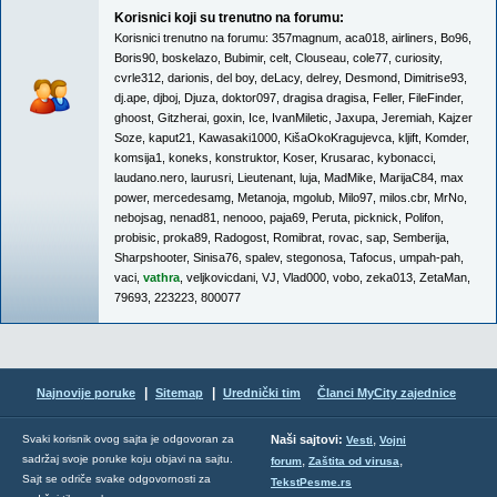
Korisnici koji su trenutno na forumu:
Korisnici trenutno na forumu:
357magnum
,
aca018
,
airliners
,
Bo96
,
Boris90
,
boskelazo
,
Bubimir
,
celt
,
Clouseau
,
cole77
,
curiosity
,
cvrle312
,
darionis
,
del boy
,
deLacy
,
delrey
,
Desmond
,
Dimitrise93
,
dj.ape
,
djboj
,
Djuza
,
doktor097
,
dragisa dragisa
,
Feller
,
FileFinder
,
ghoost
,
Gitzherai
,
goxin
,
Ice
,
IvanMiletic
,
Jaxupa
,
Jeremiah
,
Kajzer
Soze
,
kaput21
,
Kawasaki1000
,
KišaOkoKragujevca
,
kljift
,
Komder
,
komsija1
,
koneks
,
konstruktor
,
Koser
,
Krusarac
,
kybonacci
,
laudano.nero
,
laurusri
,
Lieutenant
,
luja
,
MadMike
,
MarijaC84
,
max
power
,
mercedesamg
,
Metanoja
,
mgolub
,
Milo97
,
milos.cbr
,
MrNo
,
nebojsag
,
nenad81
,
nenooo
,
paja69
,
Peruta
,
picknick
,
Polifon
,
probisic
,
proka89
,
Radogost
,
Romibrat
,
rovac
,
sap
,
Semberija
,
Sharpshooter
,
Sinisa76
,
spalev
,
stegonosa
,
Tafocus
,
umpah-pah
,
vaci
,
vathra
,
veljkovicdani
,
VJ
,
Vlad000
,
vobo
,
zeka013
,
ZetaMan
,
79693
,
223223
,
800077
|
|
Najnovije poruke
Sitemap
Urednički tim
Članci MyCity zajednice
,
Svaki korisnik ovog sajta je odgovoran za
Naši sajtovi:
Vesti
Vojni
sadržaj svoje poruke koju objavi na sajtu.
,
,
forum
Zaštita od virusa
Sajt se odriče svake odgovornosti za
TekstPesme.rs