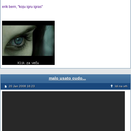
erik bern, "koju igru igras"
malo usato cudo...
20 Jan 2008 16:23
Idi na vrh