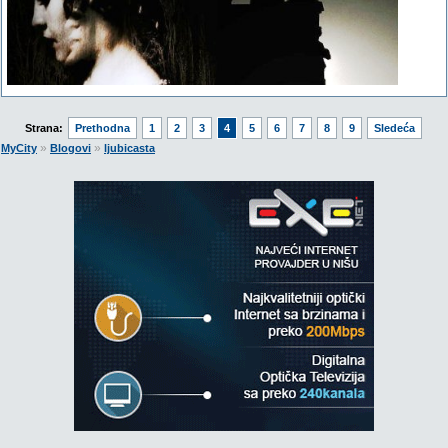
Strana:
Prethodna
1
2
3
4
5
6
7
8
9
Sledeća
»
»
MyCity
Blogovi
ljubicasta