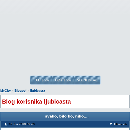
TECH deo
OPŠTI deo
VOJNI forumi
»
»
MyCity
Blogovi
ljubicasta
Blog korisnika ljubicasta
svako, bilo ko, niko....
07 Jun 2008 09:45
Idi na vrh