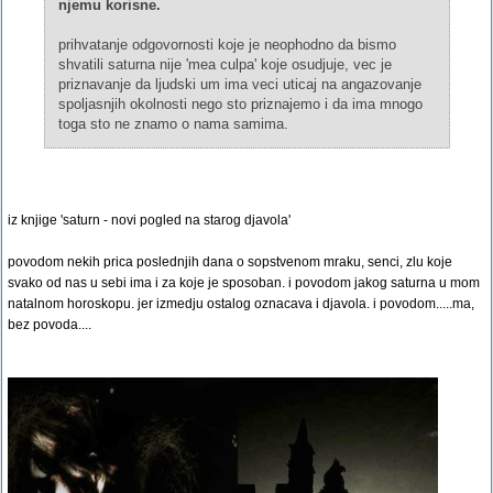
njemu korisne.
prihvatanje odgovornosti koje je neophodno da bismo
shvatili saturna nije 'mea culpa' koje osudjuje, vec je
priznavanje da ljudski um ima veci uticaj na angazovanje
spoljasnjih okolnosti nego sto priznajemo i da ima mnogo
toga sto ne znamo o nama samima.
iz knjige 'saturn - novi pogled na starog djavola'
povodom nekih prica poslednjih dana o sopstvenom mraku, senci, zlu koje
svako od nas u sebi ima i za koje je sposoban. i povodom jakog saturna u mom
natalnom horoskopu. jer izmedju ostalog oznacava i djavola. i povodom.....ma,
bez povoda....