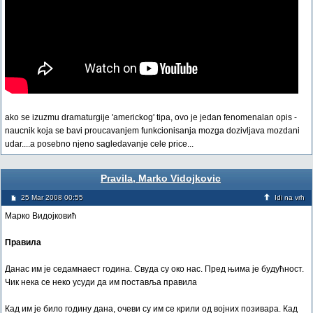
ako se izuzmu dramaturgije 'americkog' tipa, ovo je jedan fenomenalan opis -
naucnik koja se bavi proucavanjem funkcionisanja mozga dozivljava mozdani
udar....a posebno njeno sagledavanje cele price...
Pravila, Marko Vidojkovic
25 Mar 2008 00:55
Idi na vrh
Марко Видојковић
Правила
Данас им је седамнаест година. Свуда су око нас. Пред њима је будућност.
Чик нека се неко усуди да им поставља правила
Кад им је било годину дана, очеви су им се крили од војних позивара. Кад