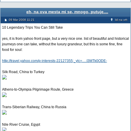
eh, na ova mesta mi se, mnogo, putuje....
09 Mar 2008 11:21
Idi na vrh
10 Legendary Trips You Can Still Take
yes, it is from yahoo front page, but a very nice one. list of beautiful and historical
journeys one can take, without the luxury grandeur, but this is some fine, fine
food for soul:
http://travel.yahoo.com/p-interests-22127355;_ylc=.....I3MTk0ODE-
Silk Road, China to Turkey
Athens-to-Olympia Pilgrimage Route, Greece
Trans-Siberian Railway, China to Russia
Nile River Cruise, Egypt