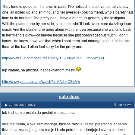
They tend to go out on the town in pairs, I’ve noticed: the conventionally pretty
one, all dolled up and shining, and her average-looking friend, who’s barely had
time to do her hair. The pretty one, I have a hunch, is generally the instigator.
With the plainer one by her side, she thinks she’ll look even more dazzling than
usual. And the plainer one goes along with the idea because she wants to bask
in her friend’s glow—or maybe because she just doesn’t get out much. I don’t
know. I do know, however, that when I spot them and manage to push in beside
them at the bar, I often feel sorry for the pretty one.
http://www.elle.com/featurefullstory/13908/walter-.....tml?ybf1=1
lep clanak, na (mozda) neocekivanom mestu
http://www.youtube.com/watch?v=KNthqC2fsVw
culo duse
10 Maj 2008 15:31
Idi na vrh
tek kad sam prestala da postojim, postala sam.
vise me nema, a sve sam mocnija, bice se razvija i raste, presrecno jer samo
tkivo bica zna najbolje sta mu je i kada potrebno, odredjuje i stvara sledeca