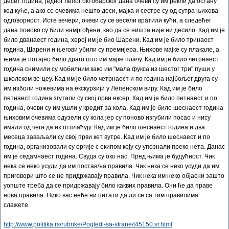
десет година, једног лепог октобарског дана очеви су им рекли да остану
код куће, а ако се очевима нешто деси, мајка и сестре су од сутра њихова
одговорност. Исте вечери, очеви су се весели вратили кући, а следећег
дана поново су били намргођени, као да се ништа није ни десило. Кад им је
било дванаест година, херој им је био Шарени. Кад им је било тринаест
година, Шарени и његови убили су премијера. Њихове мајке су плакале, а
њима је потајно било драго што им мајке плачу. Кад им је било четрнаест
година снимили су мобилним како им "мала фукса из шестог три" пуши у
школском ве-цеу. Кад им је било четрнаест и по година најбољег друга су
им изболи ножевима на екскурзији у Лепенском виру. Кад им је било
петнаест година згутали су свој први ексер. Кад им је било петнаест и по
година, очеви су им ушли у кредит за кола. Кад им је било шеснаест година
њиховим очевима одузели су кола јер су поново изгубили посао и нису
имали од чега да их отплаћују. Кад им је било шеснаест година и два
месеца заваљали су свој први кет вутре. Кад им је било шеснаест и по
година, организовали су оргије с екипом коју су упознали преко нета. Данас
им је седамнаест година. Свуда су око нас. Пред њима је будућност. Чик
нека се неко усуди да им поставља правила. Чик нека се неко усуди да им
приговори што се не придржавају правила. Чик нека им неко објасни зашто
уопште треба да се придржавају било каквих правила. Они ће да праве
нова правила. Нико вас неће ни питати да ли се са тим правилима
слажете.
http://www.politika.rs/rubrike/Pogledi-sa-strane/t45150.sr.html