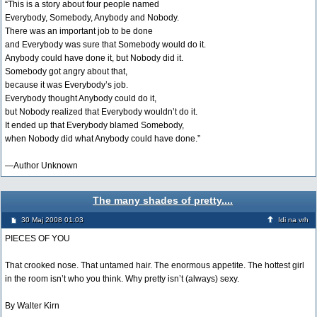
“This is a story about four people named
Everybody, Somebody, Anybody and Nobody.
There was an important job to be done
and Everybody was sure that Somebody would do it.
Anybody could have done it, but Nobody did it.
Somebody got angry about that,
because it was Everybody’s job.
Everybody thought Anybody could do it,
but Nobody realized that Everybody wouldn’t do it.
It ended up that Everybody blamed Somebody,
when Nobody did what Anybody could have done.”
—Author Unknown
The many shades of pretty....
30 Maj 2008 01:03
Idi na vrh
PIECES OF YOU
That crooked nose. That untamed hair. The enormous appetite. The hottest girl
in the room isn’t who you think. Why pretty isn’t (always) sexy.
By Walter Kirn