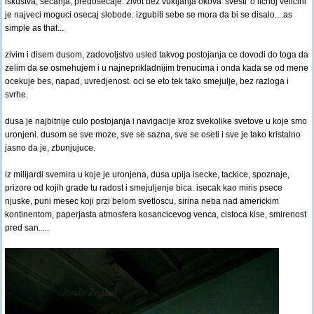
iskustva, secanja, predosecaje. zivot bez vukljanja okova 'svesti' o licnoj velicini
je najveci moguci osecaj slobode. izgubiti sebe se mora da bi se disalo....as
simple as that...
zivim i disem dusom, zadovoljstvo usled takvog postojanja ce dovodi do toga da
zelim da se osmehujem i u najneprikladnijim trenucima i onda kada se od mene
ocekuje bes, napad, uvredjenost. oci se eto tek tako smejulje, bez razloga i
svrhe.
dusa je najbitnije culo postojanja i navigacije kroz svekolike svetove u koje smo
uronjeni. dusom se sve moze, sve se sazna, sve se oseti i sve je tako kristalno
jasno da je, zbunjujuce.
iz milijardi svemira u koje je uronjena, dusa upija isecke, tackice, spoznaje,
prizore od kojih grade tu radost i smejuljenje bica. isecak kao miris psece
njuske, puni mesec koji przi belom svetloscu, sirina neba nad americkim
kontinentom, paperjasta atmosfera kosancicevog venca, cistoca kise, smirenost
pred san.....