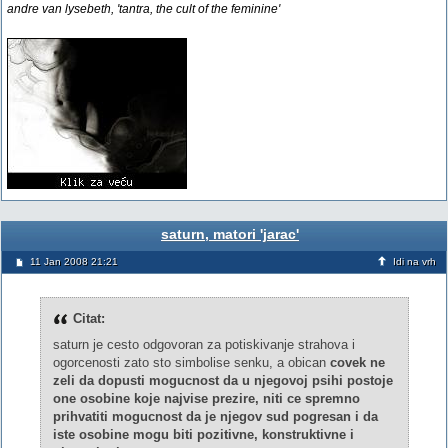
andre van lysebeth, 'tantra, the cult of the feminine'
saturn, matori 'jarac'
11 Jan 2008 21:21
Idi na vrh
Citat:
saturn je cesto odgovoran za potiskivanje strahova i
ogorcenosti zato sto simbolise senku, a obican
covek ne
zeli da dopusti mogucnost da u njegovoj psihi postoje
one osobine koje najvise prezire, niti ce spremno
prihvatiti mogucnost da je njegov sud pogresan i da
iste osobine mogu biti pozitivne, konstruktivne i