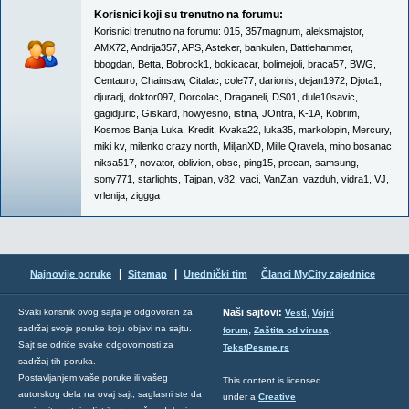
Korisnici koji su trenutno na forumu:
Korisnici trenutno na forumu:
015
,
357magnum
,
aleksmajstor
,
AMX72
,
Andrija357
,
APS
,
Asteker
,
bankulen
,
Battlehammer
,
bbogdan
,
Betta
,
Bobrock1
,
bokicacar
,
bolimejoli
,
braca57
,
BWG
,
Centauro
,
Chainsaw
,
Citalac
,
cole77
,
darionis
,
dejan1972
,
Djota1
,
djuradj
,
doktor097
,
Dorcolac
,
Draganeli
,
DS01
,
dule10savic
,
gagidjuric
,
Giskard
,
howyesno
,
istina
,
JOntra
,
K-1A
,
Kobrim
,
Kosmos Banja Luka
,
Kredit
,
Kvaka22
,
luka35
,
markolopin
,
Mercury
,
miki kv
,
milenko crazy north
,
MiljanXD
,
Mille Qravela
,
mino bosanac
,
niksa517
,
novator
,
oblivion
,
obsc
,
ping15
,
precan
,
samsung
,
sony771
,
starlights
,
Tajpan
,
v82
,
vaci
,
VanZan
,
vazduh
,
vidra1
,
VJ
,
vrlenija
,
ziggga
|
|
Najnovije poruke
Sitemap
Urednički tim
Članci MyCity zajednice
,
Svaki korisnik ovog sajta je odgovoran za
Naši sajtovi:
Vesti
Vojni
sadržaj svoje poruke koju objavi na sajtu.
,
,
forum
Zaštita od virusa
Sajt se odriče svake odgovornosti za
TekstPesme.rs
sadržaj tih poruka.
Postavljanjem vaše poruke ili vašeg
This content is licensed
autorskog dela na ovaj sajt, saglasni ste da
under a
Creative