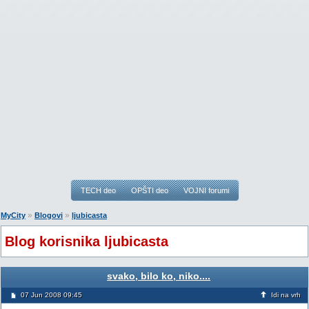
TECH deo
OPŠTI deo
VOJNI forumi
»
»
MyCity
Blogovi
ljubicasta
Blog korisnika ljubicasta
svako, bilo ko, niko....
07 Jun 2008 09:45
Idi na vrh