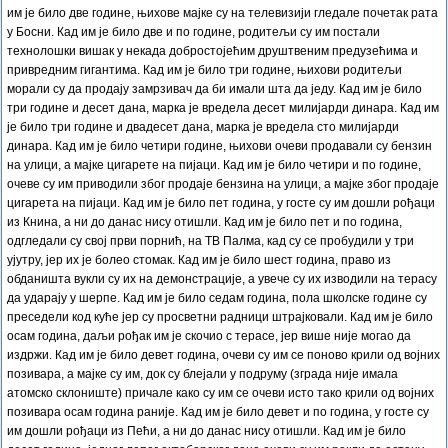
им је било две године, њихове мајке су на телевизији гледале почетак рата
у Босни. Кад им је било две и по године, родитељи су им постали
технолошки вишак у некада добростојећим друштвеним предузећима и
привредним гигантима. Кад им је било три године, њихови родитељи
морали су да продају замрзивач да би имали шта да једу. Кад им је било
три године и десет дана, марка је вредела десет милијарди динара. Кад им
је било три године и двадесет дана, марка је вредела сто милијарди
динара. Кад им је било четири године, њихови очеви продавали су бензин
на улици, а мајке цигарете на пијаци. Кад им је било четири и по године,
очеве су им приводили због продаје бензина на улици, а мајке због продаје
цигарета на пијаци. Кад им је било пет година, у госте су им дошли рођаци
из Книна, а ни до данас нису отишли. Кад им је било пет и по година,
одгледали су свој први порнић, на ТВ Палма, кад су се пробудили у три
ујутру, јер их је болео стомак. Кад им је било шест година, право из
обданишта вукли су их на демонстрације, а увече су их изводили на терасу
да ударају у шерпе. Кад им је било седам година, пола школске године су
преседели код куће јер су просветни радници штрајковали. Кад им је било
осам година, даљи рођак им је скочио с терасе, јер више није могао да
издржи. Кад им је било девет година, очеви су им се поново крили од војних
позивара, а мајке су им, док су блејали у подруму (зграда није имала
атомско склониште) причале како су им се очеви исто тако крили од војних
позивара осам година раније. Кад им је било девет и по година, у госте су
им дошли рођаци из Пећи, а ни до данас нису отишли. Кад им је било