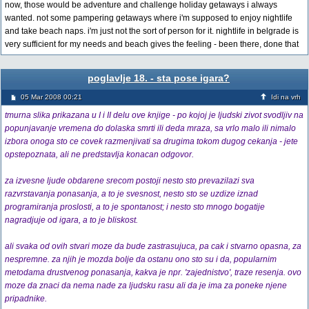
now, those would be adventure and challenge holiday getaways i always
wanted. not some pampering getaways where i'm supposed to enjoy nightlife
and take beach naps. i'm just not the sort of person for it. nightlife in belgrade is
very sufficient for my needs and beach gives the feeling - been there, done that
poglavlje 18. - sta pose igara?
05 Mar 2008 00:21
Idi na vrh
tmurna slika prikazana u I i II delu ove knjige - po kojoj je ljudski zivot svodljiv na
popunjavanje vremena do dolaska smrti ili deda mraza, sa vrlo malo ili nimalo
izbora onoga sto ce covek razmenjivati sa drugima tokom dugog cekanja - jete
opstepoznata, ali ne predstavlja konacan odgovor.
za izvesne ljude obdarene srecom postoji nesto sto prevazilazi sva
razvrstavanja ponasanja, a to je svesnost, nesto sto se uzdize iznad
programiranja proslosti, a to je spontanost; i nesto sto mnogo bogatije
nagradjuje od igara, a to je bliskost.
ali svaka od ovih stvari moze da bude zastrasujuca, pa cak i stvarno opasna, za
nespremne. za njih je mozda bolje da ostanu ono sto su i da, popularnim
metodama drustvenog ponasanja, kakva je npr. 'zajednistvo', traze resenja. ovo
moze da znaci da nema nade za ljudsku rasu ali da je ima za poneke njene
pripadnike.