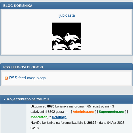
BLOG KORISNIKA
ljubicasta
RSS FEED-OVI BLOGOVA
RSS feed ovog bloga
Ko je trenutno na forumu
Ukupno su
8670
korisnika na forumu :: 65 registrovanih, 3
sakrivenih i 8602 gosta :: [
Administrator
] [
Supermoderator
] [
Moderator
] ::
Detaljnije
Najviše korisnika na forumu ikad bilo je
20624
- dana 04 Apr 2026
04:18