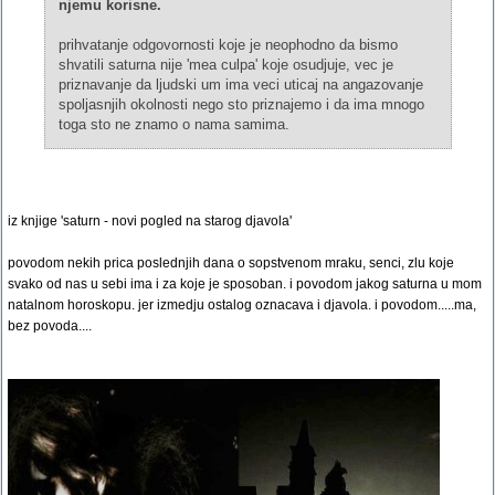
njemu korisne.
prihvatanje odgovornosti koje je neophodno da bismo
shvatili saturna nije 'mea culpa' koje osudjuje, vec je
priznavanje da ljudski um ima veci uticaj na angazovanje
spoljasnjih okolnosti nego sto priznajemo i da ima mnogo
toga sto ne znamo o nama samima.
iz knjige 'saturn - novi pogled na starog djavola'
povodom nekih prica poslednjih dana o sopstvenom mraku, senci, zlu koje
svako od nas u sebi ima i za koje je sposoban. i povodom jakog saturna u mom
natalnom horoskopu. jer izmedju ostalog oznacava i djavola. i povodom.....ma,
bez povoda....