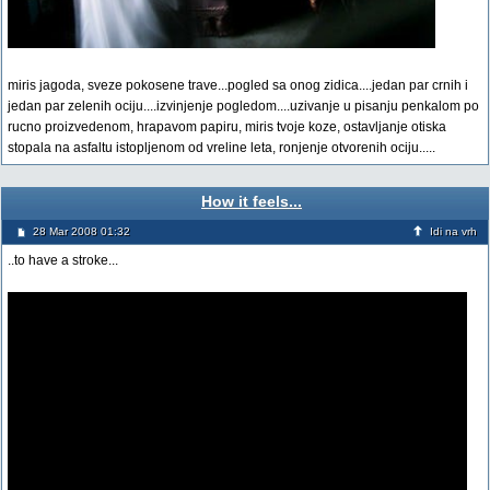
miris jagoda, sveze pokosene trave...pogled sa onog zidica....jedan par crnih i
jedan par zelenih ociju....izvinjenje pogledom....uzivanje u pisanju penkalom po
rucno proizvedenom, hrapavom papiru, miris tvoje koze, ostavljanje otiska
stopala na asfaltu istopljenom od vreline leta, ronjenje otvorenih ociju.....
How it feels...
28 Mar 2008 01:32
Idi na vrh
..to have a stroke...