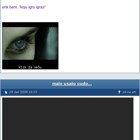
erik bern, "koju igru igras"
malo usato cudo...
20 Jan 2008 16:23
Idi na vrh