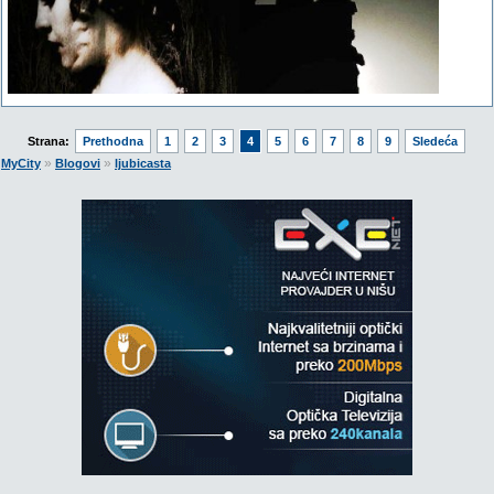
Strana:
Prethodna
1
2
3
4
5
6
7
8
9
Sledeća
»
»
MyCity
Blogovi
ljubicasta