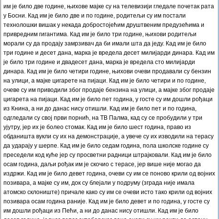
им је било две године, њихове мајке су на телевизији гледале почетак рата
у Босни. Кад им је било две и по године, родитељи су им постали
технолошки вишак у некада добростојећим друштвеним предузећима и
привредним гигантима. Кад им је било три године, њихови родитељи
морали су да продају замрзивач да би имали шта да једу. Кад им је било
три године и десет дана, марка је вредела десет милијарди динара. Кад им
је било три године и двадесет дана, марка је вредела сто милијарди
динара. Кад им је било четири године, њихови очеви продавали су бензин
на улици, а мајке цигарете на пијаци. Кад им је било четири и по године,
очеве су им приводили због продаје бензина на улици, а мајке због продаје
цигарета на пијаци. Кад им је било пет година, у госте су им дошли рођаци
из Книна, а ни до данас нису отишли. Кад им је било пет и по година,
одгледали су свој први порнић, на ТВ Палма, кад су се пробудили у три
ујутру, јер их је болео стомак. Кад им је било шест година, право из
обданишта вукли су их на демонстрације, а увече су их изводили на терасу
да ударају у шерпе. Кад им је било седам година, пола школске године су
преседели код куће јер су просветни радници штрајковали. Кад им је било
осам година, даљи рођак им је скочио с терасе, јер више није могао да
издржи. Кад им је било девет година, очеви су им се поново крили од војних
позивара, а мајке су им, док су блејали у подруму (зграда није имала
атомско склониште) причале како су им се очеви исто тако крили од војних
позивара осам година раније. Кад им је било девет и по година, у госте су
им дошли рођаци из Пећи, а ни до данас нису отишли. Кад им је било