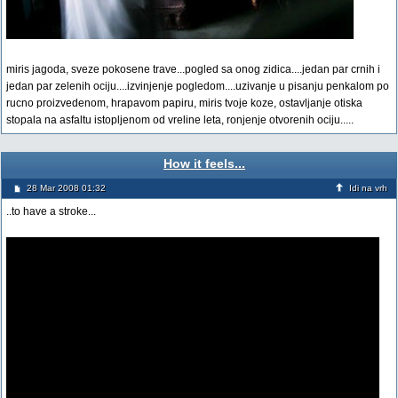
miris jagoda, sveze pokosene trave...pogled sa onog zidica....jedan par crnih i
jedan par zelenih ociju....izvinjenje pogledom....uzivanje u pisanju penkalom po
rucno proizvedenom, hrapavom papiru, miris tvoje koze, ostavljanje otiska
stopala na asfaltu istopljenom od vreline leta, ronjenje otvorenih ociju.....
How it feels...
28 Mar 2008 01:32
Idi na vrh
..to have a stroke...