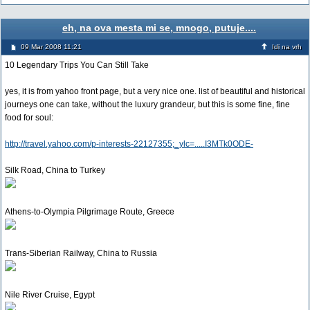
eh, na ova mesta mi se, mnogo, putuje....
09 Mar 2008 11:21
Idi na vrh
10 Legendary Trips You Can Still Take
yes, it is from yahoo front page, but a very nice one. list of beautiful and historical
journeys one can take, without the luxury grandeur, but this is some fine, fine
food for soul:
http://travel.yahoo.com/p-interests-22127355;_ylc=.....I3MTk0ODE-
Silk Road, China to Turkey
Athens-to-Olympia Pilgrimage Route, Greece
Trans-Siberian Railway, China to Russia
Nile River Cruise, Egypt