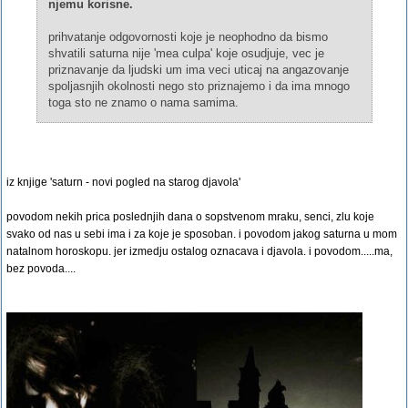
njemu korisne.
prihvatanje odgovornosti koje je neophodno da bismo
shvatili saturna nije 'mea culpa' koje osudjuje, vec je
priznavanje da ljudski um ima veci uticaj na angazovanje
spoljasnjih okolnosti nego sto priznajemo i da ima mnogo
toga sto ne znamo o nama samima.
iz knjige 'saturn - novi pogled na starog djavola'
povodom nekih prica poslednjih dana o sopstvenom mraku, senci, zlu koje
svako od nas u sebi ima i za koje je sposoban. i povodom jakog saturna u mom
natalnom horoskopu. jer izmedju ostalog oznacava i djavola. i povodom.....ma,
bez povoda....