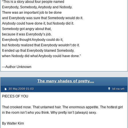
“This is a story about four people named
Everybody, Somebody, Anybody and Nobody.
There was an important job to be done
and Everybody was sure that Somebody would do it.
Anybody could have done it, but Nobody did it.
Somebody got angry about that,
because it was Everybody’s job.
Everybody thought Anybody could do it,
but Nobody realized that Everybody wouldn’t do it.
It ended up that Everybody blamed Somebody,
when Nobody did what Anybody could have done.”
—Author Unknown
The many shades of pretty....
30 Maj 2008 01:03
Idi na vrh
PIECES OF YOU
That crooked nose. That untamed hair. The enormous appetite. The hottest girl
in the room isn’t who you think. Why pretty isn’t (always) sexy.
By Walter Kirn