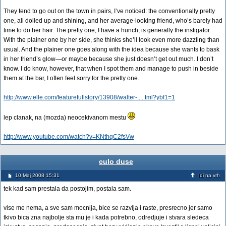
They tend to go out on the town in pairs, I’ve noticed: the conventionally pretty
one, all dolled up and shining, and her average-looking friend, who’s barely had
time to do her hair. The pretty one, I have a hunch, is generally the instigator.
With the plainer one by her side, she thinks she’ll look even more dazzling than
usual. And the plainer one goes along with the idea because she wants to bask
in her friend’s glow—or maybe because she just doesn’t get out much. I don’t
know. I do know, however, that when I spot them and manage to push in beside
them at the bar, I often feel sorry for the pretty one.
http://www.elle.com/featurefullstory/13908/walter-.....tml?ybf1=1
lep clanak, na (mozda) neocekivanom mestu
http://www.youtube.com/watch?v=KNthqC2fsVw
culo duse
10 Maj 2008 15:31
Idi na vrh
tek kad sam prestala da postojim, postala sam.
vise me nema, a sve sam mocnija, bice se razvija i raste, presrecno jer samo
tkivo bica zna najbolje sta mu je i kada potrebno, odredjuje i stvara sledeca