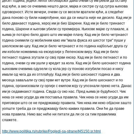
десет година, једног лепог октобарског дана очеви су им рекли да остану
код куће, а ако се очевима нешто деси, мајка и сестре су од сутра њихова
одговорност. Исте вечери, очеви су се весели вратили кући, а следећег
дана поново су били намргођени, као да се ништа није ни десило. Кад им је
било дванаест година, херој им је био Шарени. Кад им је било тринаест
година, Шарени и његови убили су премијера. Њихове мајке су плакале, а
њима је потајно било драго што им мајке плачу. Кад им је било четрнаест
година снимили су мобилним како им "мала фукса из шестог три" пуши у
школском ве-цеу. Кад им је било четрнаест и по година најбољег друга су
им изболи ножевима на екскурзији у Лепенском виру. Кад им је било
петнаест година згутали су свој први ексер. Кад им је било петнаест и по
година, очеви су им ушли у кредит за кола. Кад им је било шеснаест година
њиховим очевима одузели су кола јер су поново изгубили посао и нису
имали од чега да их отплаћују. Кад им је било шеснаест година и два
месеца заваљали су свој први кет вутре. Кад им је било шеснаест и по
година, организовали су оргије с екипом коју су упознали преко нета. Данас
им је седамнаест година. Свуда су око нас. Пред њима је будућност. Чик
нека се неко усуди да им поставља правила. Чик нека се неко усуди да им
приговори што се не придржавају правила. Чик нека им неко објасни зашто
уопште треба да се придржавају било каквих правила. Они ће да праве
нова правила. Нико вас неће ни питати да ли се са тим правилима
слажете.
http://www.politika.rs/rubrike/Pogledi-sa-strane/t45150.sr.html