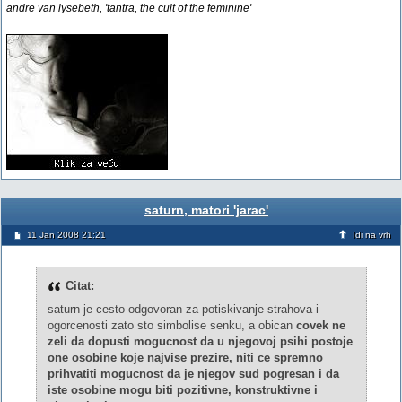
andre van lysebeth, 'tantra, the cult of the feminine'
saturn, matori 'jarac'
11 Jan 2008 21:21
Idi na vrh
Citat:
saturn je cesto odgovoran za potiskivanje strahova i
ogorcenosti zato sto simbolise senku, a obican
covek ne
zeli da dopusti mogucnost da u njegovoj psihi postoje
one osobine koje najvise prezire, niti ce spremno
prihvatiti mogucnost da je njegov sud pogresan i da
iste osobine mogu biti pozitivne, konstruktivne i