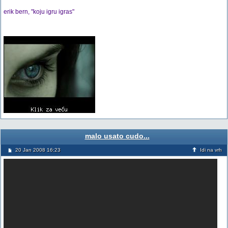
erik bern, "koju igru igras"
malo usato cudo...
20 Jan 2008 16:23
Idi na vrh