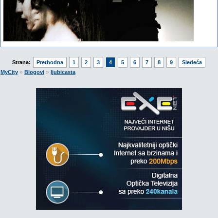
Strana:
Prethodna
1
2
3
4
5
6
7
8
9
Sledeća
»
»
MyCity
Blogovi
ljubicasta