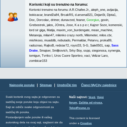
Korisnici koji su trenutno na forumu:
Korisnici trenutno na forumu:
A.R.Chafee.Jr.
,
aleph_one
,
avijacija
,
bokicacar
,
brandža84
,
BrcakRS
,
d.arsenal321
,
DejanSt
,
Djota1
,
Doc
,
Dorcolac
,
drimer
,
dunavzed
,
feanor
,
Georgius
,
goxin
,
Grebostrek
,
jalos
,
JOntra
,
Jose
,
K a s p e r
,
Kajzer Soze
,
komenski
,
lord sir giga
,
Matija
,
maxim_von_burdengate
,
mean_machine
,
Metanoja
,
milan47
,
milenko crazy north
,
Milometer
,
milos.cbr
,
mishkooo
,
muaddib
,
nobutado
,
Permaldar
,
Petarvu
,
proka89
,
radoznao
,
RajkoB
,
redstar72
,
royst33
,
S-G
,
Sale0501
,
sap
,
Sass
Drake
,
Smajser
,
Smiljkovich
,
Srky Boy
,
sspp
,
stegonosa
,
synergia
,
tomigun
,
Tvrtko I
,
Uros Cuore Sportivo
,
vaci
,
Velizar Laro
,
zombicar153
|
|
Najnovije poruke
Sitemap
Urednički tim
Članci MyCity zajednice
,
Svaki korisnik ovog sajta je odgovoran za
Naši sajtovi:
Vesti
Vojni
sadržaj svoje poruke koju objavi na sajtu.
,
,
forum
Zaštita od virusa
Sajt se odriče svake odgovornosti za
TekstPesme.rs
sadržaj tih poruka.
Postavljanjem vaše poruke ili vašeg
This content is licensed
autorskog dela na ovaj sajt, saglasni ste da
under a
Creative