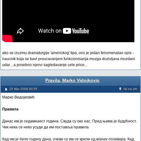
ako se izuzmu dramaturgije 'americkog' tipa, ovo je jedan fenomenalan opis -
naucnik koja se bavi proucavanjem funkcionisanja mozga dozivljava mozdani
udar....a posebno njeno sagledavanje cele price...
Pravila, Marko Vidojkovic
25 Mar 2008 00:55
Idi na vrh
Марко Видојковић
Правила
Данас им је седамнаест година. Свуда су око нас. Пред њима је будућност.
Чик нека се неко усуди да им поставља правила
Кад им је било годину дана, очеви су им се крили од војних позивара. Кад