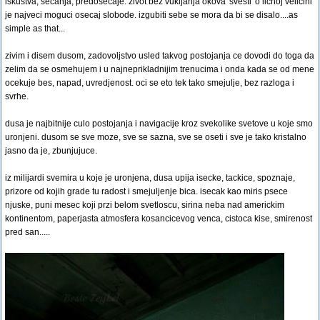
iskustva, secanja, predosecaje. zivot bez vukljanja okova 'svesti' o licnoj velicini
je najveci moguci osecaj slobode. izgubiti sebe se mora da bi se disalo....as
simple as that...
zivim i disem dusom, zadovoljstvo usled takvog postojanja ce dovodi do toga da
zelim da se osmehujem i u najneprikladnijim trenucima i onda kada se od mene
ocekuje bes, napad, uvredjenost. oci se eto tek tako smejulje, bez razloga i
svrhe.
dusa je najbitnije culo postojanja i navigacije kroz svekolike svetove u koje smo
uronjeni. dusom se sve moze, sve se sazna, sve se oseti i sve je tako kristalno
jasno da je, zbunjujuce.
iz milijardi svemira u koje je uronjena, dusa upija isecke, tackice, spoznaje,
prizore od kojih grade tu radost i smejuljenje bica. isecak kao miris psece
njuske, puni mesec koji przi belom svetloscu, sirina neba nad americkim
kontinentom, paperjasta atmosfera kosancicevog venca, cistoca kise, smirenost
pred san.....