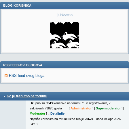
BLOG KORISNIKA
ljubicasta
RSS FEED-OVI BLOGOVA
RSS feed ovog bloga
Ko je trenutno na forumu
Ukupno su
3943
korisnika na forumu :: 58 registrovanih, 7
sakrivenih i 3878 gosta :: [
Administrator
] [
Supermoderator
] [
Moderator
] ::
Detaljnije
Najviše korisnika na forumu ikad bilo je
20624
- dana 04 Apr 2026
04:18