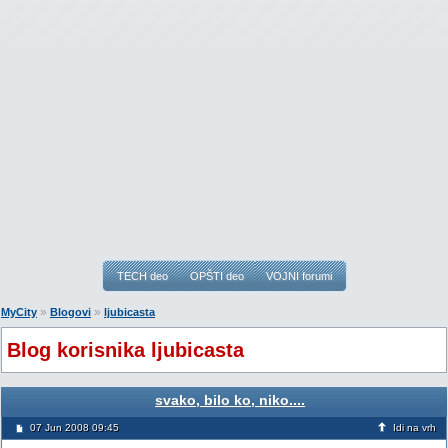
TECH deo
OPŠTI deo
VOJNI forumi
»
»
MyCity
Blogovi
ljubicasta
Blog korisnika ljubicasta
svako, bilo ko, niko....
07 Jun 2008 09:45
Idi na vrh