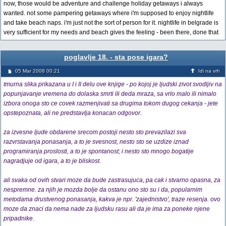
now, those would be adventure and challenge holiday getaways i always
wanted. not some pampering getaways where i'm supposed to enjoy nightlife
and take beach naps. i'm just not the sort of person for it. nightlife in belgrade is
very sufficient for my needs and beach gives the feeling - been there, done that
poglavlje 18. - sta pose igara?
05 Mar 2008 00:21
Idi na vrh
tmurna slika prikazana u I i II delu ove knjige - po kojoj je ljudski zivot svodljiv na
popunjavanje vremena do dolaska smrti ili deda mraza, sa vrlo malo ili nimalo
izbora onoga sto ce covek razmenjivati sa drugima tokom dugog cekanja - jete
opstepoznata, ali ne predstavlja konacan odgovor.
za izvesne ljude obdarene srecom postoji nesto sto prevazilazi sva
razvrstavanja ponasanja, a to je svesnost, nesto sto se uzdize iznad
programiranja proslosti, a to je spontanost; i nesto sto mnogo bogatije
nagradjuje od igara, a to je bliskost.
ali svaka od ovih stvari moze da bude zastrasujuca, pa cak i stvarno opasna, za
nespremne. za njih je mozda bolje da ostanu ono sto su i da, popularnim
metodama drustvenog ponasanja, kakva je npr. 'zajednistvo', traze resenja. ovo
moze da znaci da nema nade za ljudsku rasu ali da je ima za poneke njene
pripadnike.