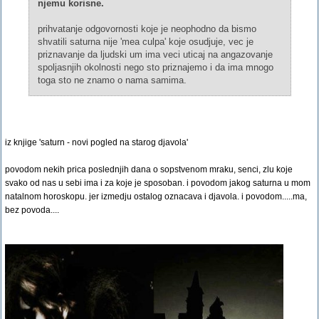
njemu korisne.
prihvatanje odgovornosti koje je neophodno da bismo
shvatili saturna nije 'mea culpa' koje osudjuje, vec je
priznavanje da ljudski um ima veci uticaj na angazovanje
spoljasnjih okolnosti nego sto priznajemo i da ima mnogo
toga sto ne znamo o nama samima.
iz knjige 'saturn - novi pogled na starog djavola'
povodom nekih prica poslednjih dana o sopstvenom mraku, senci, zlu koje
svako od nas u sebi ima i za koje je sposoban. i povodom jakog saturna u mom
natalnom horoskopu. jer izmedju ostalog oznacava i djavola. i povodom.....ma,
bez povoda....