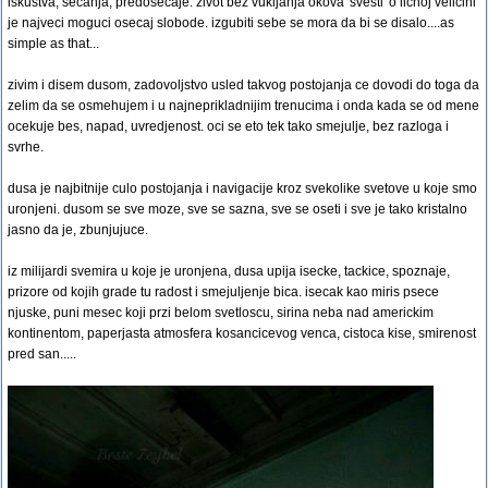
iskustva, secanja, predosecaje. zivot bez vukljanja okova 'svesti' o licnoj velicini
je najveci moguci osecaj slobode. izgubiti sebe se mora da bi se disalo....as
simple as that...
zivim i disem dusom, zadovoljstvo usled takvog postojanja ce dovodi do toga da
zelim da se osmehujem i u najneprikladnijim trenucima i onda kada se od mene
ocekuje bes, napad, uvredjenost. oci se eto tek tako smejulje, bez razloga i
svrhe.
dusa je najbitnije culo postojanja i navigacije kroz svekolike svetove u koje smo
uronjeni. dusom se sve moze, sve se sazna, sve se oseti i sve je tako kristalno
jasno da je, zbunjujuce.
iz milijardi svemira u koje je uronjena, dusa upija isecke, tackice, spoznaje,
prizore od kojih grade tu radost i smejuljenje bica. isecak kao miris psece
njuske, puni mesec koji przi belom svetloscu, sirina neba nad americkim
kontinentom, paperjasta atmosfera kosancicevog venca, cistoca kise, smirenost
pred san.....