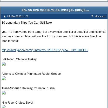
eh, na ova mesta mi se, mnogo, putuje....
09 Mar 2008 11:21
Idi na vrh
10 Legendary Trips You Can Still Take
yes, it is from yahoo front page, but a very nice one. list of beautiful and historical
journeys one can take, without the luxury grandeur, but this is some fine, fine
food for soul:
http://travel.yahoo.com/p-interests-22127355;_ylc=.....I3MTk0ODE-
Silk Road, China to Turkey
Athens-to-Olympia Pilgrimage Route, Greece
Trans-Siberian Railway, China to Russia
Nile River Cruise, Egypt