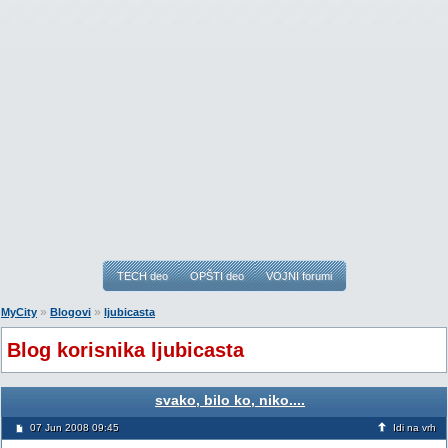
TECH deo
OPŠTI deo
VOJNI forumi
»
»
MyCity
Blogovi
ljubicasta
Blog korisnika ljubicasta
svako, bilo ko, niko....
07 Jun 2008 09:45
Idi na vrh