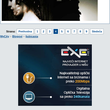
Strana:
Prethodna
1
2
3
4
5
6
7
8
9
Sledeća
»
»
MyCity
Blogovi
ljubicasta