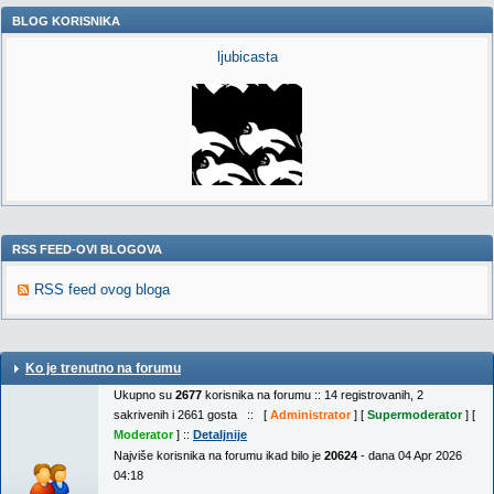
BLOG KORISNIKA
ljubicasta
RSS FEED-OVI BLOGOVA
RSS feed ovog bloga
Ko je trenutno na forumu
Ukupno su
2677
korisnika na forumu :: 14 registrovanih, 2
sakrivenih i 2661 gosta :: [
Administrator
] [
Supermoderator
] [
Moderator
] ::
Detaljnije
Najviše korisnika na forumu ikad bilo je
20624
- dana 04 Apr 2026
04:18