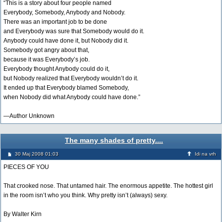
“This is a story about four people named
Everybody, Somebody, Anybody and Nobody.
There was an important job to be done
and Everybody was sure that Somebody would do it.
Anybody could have done it, but Nobody did it.
Somebody got angry about that,
because it was Everybody’s job.
Everybody thought Anybody could do it,
but Nobody realized that Everybody wouldn’t do it.
It ended up that Everybody blamed Somebody,
when Nobody did what Anybody could have done.”
—Author Unknown
The many shades of pretty....
30 Maj 2008 01:03
Idi na vrh
PIECES OF YOU
That crooked nose. That untamed hair. The enormous appetite. The hottest girl
in the room isn’t who you think. Why pretty isn’t (always) sexy.
By Walter Kirn