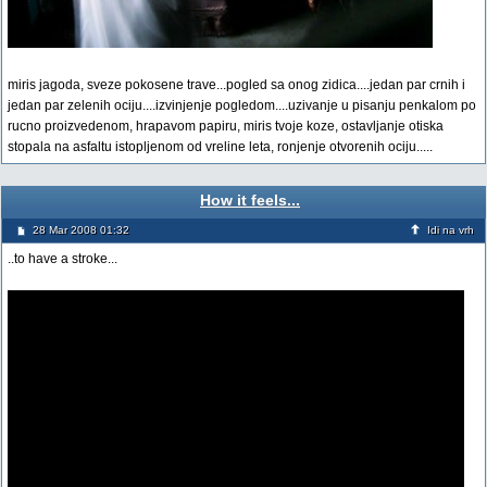
miris jagoda, sveze pokosene trave...pogled sa onog zidica....jedan par crnih i
jedan par zelenih ociju....izvinjenje pogledom....uzivanje u pisanju penkalom po
rucno proizvedenom, hrapavom papiru, miris tvoje koze, ostavljanje otiska
stopala na asfaltu istopljenom od vreline leta, ronjenje otvorenih ociju.....
How it feels...
28 Mar 2008 01:32
Idi na vrh
..to have a stroke...