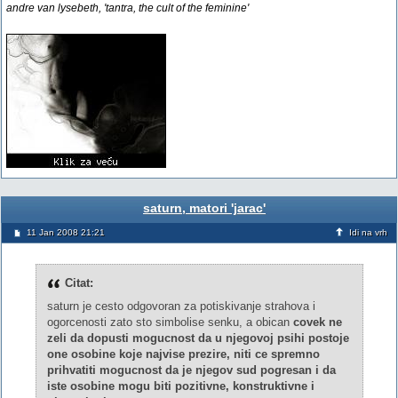
andre van lysebeth, 'tantra, the cult of the feminine'
saturn, matori 'jarac'
11 Jan 2008 21:21
Idi na vrh
Citat:
saturn je cesto odgovoran za potiskivanje strahova i
ogorcenosti zato sto simbolise senku, a obican
covek ne
zeli da dopusti mogucnost da u njegovoj psihi postoje
one osobine koje najvise prezire, niti ce spremno
prihvatiti mogucnost da je njegov sud pogresan i da
iste osobine mogu biti pozitivne, konstruktivne i