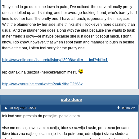
They tend to go out on the town in pairs, I’ve noticed: the conventionally pretty
one, all dolled up and shining, and her average-looking friend, who’s barely had
time to do her hair. The pretty one, I have a hunch, is generally the instigator.
With the plainer one by her side, she thinks she’ll look even more dazzling than
usual. And the plainer one goes along with the idea because she wants to bask
in her friend’s glow—or maybe because she just doesn’t get out much. I don’t
know. I do know, however, that when I spot them and manage to push in beside
them at the bar, I often feel sorry for the pretty one.
http://www.elle.com/featurefullstory/13908/walter-.....tml?ybf1=1
lep clanak, na (mozda) neocekivanom mestu
http://www.youtube.com/watch?v=KNthqC2fsVw
culo duse
10 Maj 2008 15:31
Idi na vrh
tek kad sam prestala da postojim, postala sam.
vise me nema, a sve sam mocnija, bice se razvija i raste, presrecno jer samo
tkivo bica zna najbolje sta mu je i kada potrebno, odredjuje i stvara sledeca