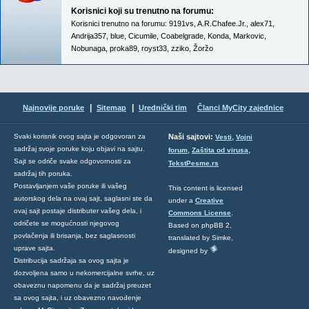
Korisnici koji su trenutno na forumu:
Korisnici trenutno na forumu:
9191vs
,
A.R.Chafee.Jr.
,
alex71
,
Andrija357
,
blue
,
Cicumile
,
Coabelgrade
,
Konda
,
Markovic
,
Nobunaga
,
proka89
,
royst33
,
zziko
,
Žoržo
|
|
Najnovije poruke
Sitemap
Urednički tim
Članci MyCity zajednice
,
Svaki korisnik ovog sajta je odgovoran za
Naši sajtovi:
Vesti
Vojni
sadržaj svoje poruke koju objavi na sajtu.
,
,
forum
Zaštita od virusa
Sajt se odriče svake odgovornosti za
TekstPesme.rs
sadržaj tih poruka.
Postavljanjem vaše poruke ili vašeg
This content is licensed
autorskog dela na ovaj sajt, saglasni ste da
under a
Creative
ovaj sajt postaje distributer vašeg dela, i
Commons License
.
odričete se mogućnosti njegovog
Based on phpBB 2,
povlačenja ili brisanja, bez saglasnosti
translated by Simke,
uprave sajta.
designed by
Distribucija sadržaja sa ovog sajta je
dozvoljena samo u nekomercijalne svrhe, uz
obaveznu napomenu da je sadržaj preuzet
sa ovog sajta, i uz obavezno navođenje