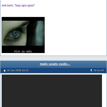
erik bern, "koju igru igras"
malo usato cudo...
20 Jan 2008 16:23
Idi na vrh