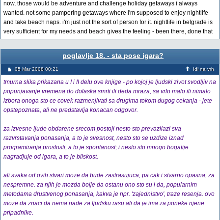
now, those would be adventure and challenge holiday getaways i always
wanted. not some pampering getaways where i'm supposed to enjoy nightlife
and take beach naps. i'm just not the sort of person for it. nightlife in belgrade is
very sufficient for my needs and beach gives the feeling - been there, done that
poglavlje 18. - sta pose igara?
05 Mar 2008 00:21
Idi na vrh
tmurna slika prikazana u I i II delu ove knjige - po kojoj je ljudski zivot svodljiv na
popunjavanje vremena do dolaska smrti ili deda mraza, sa vrlo malo ili nimalo
izbora onoga sto ce covek razmenjivati sa drugima tokom dugog cekanja - jete
opstepoznata, ali ne predstavlja konacan odgovor.
za izvesne ljude obdarene srecom postoji nesto sto prevazilazi sva
razvrstavanja ponasanja, a to je svesnost, nesto sto se uzdize iznad
programiranja proslosti, a to je spontanost; i nesto sto mnogo bogatije
nagradjuje od igara, a to je bliskost.
ali svaka od ovih stvari moze da bude zastrasujuca, pa cak i stvarno opasna, za
nespremne. za njih je mozda bolje da ostanu ono sto su i da, popularnim
metodama drustvenog ponasanja, kakva je npr. 'zajednistvo', traze resenja. ovo
moze da znaci da nema nade za ljudsku rasu ali da je ima za poneke njene
pripadnike.