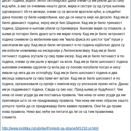
десет година, једног лепог октобарског дана очеви су им рекли да остану
код куће, а ако се очевима нешто деси, мајка и сестре су од сутра њихова
одговорност. Исте вечери, очеви су се весели вратили кући, а следећег
дана поново су били намргођени, као да се ништа није ни десило. Кад им је
било дванаест година, херој им је био Шарени. Кад им је било тринаест
година, Шарени и његови убили су премијера. Њихове мајке су плакале, а
њима је потајно било драго што им мајке плачу. Кад им је било четрнаест
година снимили су мобилним како им "мала фукса из шестог три" пуши у
школском ве-цеу. Кад им је било четрнаест и по година најбољег друга су
им изболи ножевима на екскурзији у Лепенском виру. Кад им је било
петнаест година згутали су свој први ексер. Кад им је било петнаест и по
година, очеви су им ушли у кредит за кола. Кад им је било шеснаест година
њиховим очевима одузели су кола јер су поново изгубили посао и нису
имали од чега да их отплаћују. Кад им је било шеснаест година и два
месеца заваљали су свој први кет вутре. Кад им је било шеснаест и по
година, организовали су оргије с екипом коју су упознали преко нета. Данас
им је седамнаест година. Свуда су око нас. Пред њима је будућност. Чик
нека се неко усуди да им поставља правила. Чик нека се неко усуди да им
приговори што се не придржавају правила. Чик нека им неко објасни зашто
уопште треба да се придржавају било каквих правила. Они ће да праве
нова правила. Нико вас неће ни питати да ли се са тим правилима
слажете.
http://www.politika.rs/rubrike/Pogledi-sa-strane/t45150.sr.html