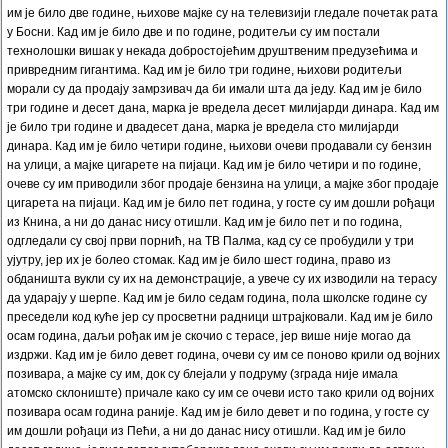
им је било две године, њихове мајке су на телевизији гледале почетак рата
у Босни. Кад им је било две и по године, родитељи су им постали
технолошки вишак у некада добростојећим друштвеним предузећима и
привредним гигантима. Кад им је било три године, њихови родитељи
морали су да продају замрзивач да би имали шта да једу. Кад им је било
три године и десет дана, марка је вредела десет милијарди динара. Кад им
је било три године и двадесет дана, марка је вредела сто милијарди
динара. Кад им је било четири године, њихови очеви продавали су бензин
на улици, а мајке цигарете на пијаци. Кад им је било четири и по године,
очеве су им приводили због продаје бензина на улици, а мајке због продаје
цигарета на пијаци. Кад им је било пет година, у госте су им дошли рођаци
из Книна, а ни до данас нису отишли. Кад им је било пет и по година,
одгледали су свој први порнић, на ТВ Палма, кад су се пробудили у три
ујутру, јер их је болео стомак. Кад им је било шест година, право из
обданишта вукли су их на демонстрације, а увече су их изводили на терасу
да ударају у шерпе. Кад им је било седам година, пола школске године су
преседели код куће јер су просветни радници штрајковали. Кад им је било
осам година, даљи рођак им је скочио с терасе, јер више није могао да
издржи. Кад им је било девет година, очеви су им се поново крили од војних
позивара, а мајке су им, док су блејали у подруму (зграда није имала
атомско склониште) причале како су им се очеви исто тако крили од војних
позивара осам година раније. Кад им је било девет и по година, у госте су
им дошли рођаци из Пећи, а ни до данас нису отишли. Кад им је било