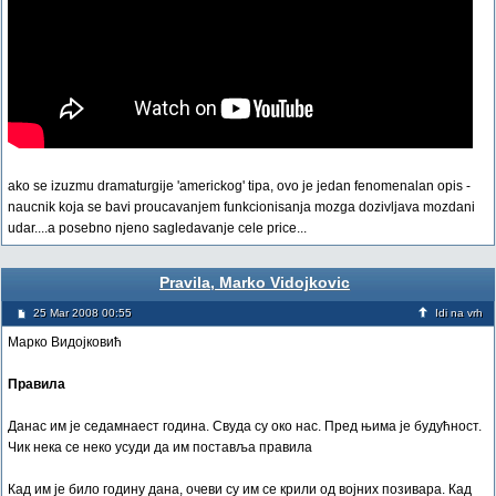
ako se izuzmu dramaturgije 'americkog' tipa, ovo je jedan fenomenalan opis -
naucnik koja se bavi proucavanjem funkcionisanja mozga dozivljava mozdani
udar....a posebno njeno sagledavanje cele price...
Pravila, Marko Vidojkovic
25 Mar 2008 00:55
Idi na vrh
Марко Видојковић
Правила
Данас им је седамнаест година. Свуда су око нас. Пред њима је будућност.
Чик нека се неко усуди да им поставља правила
Кад им је било годину дана, очеви су им се крили од војних позивара. Кад