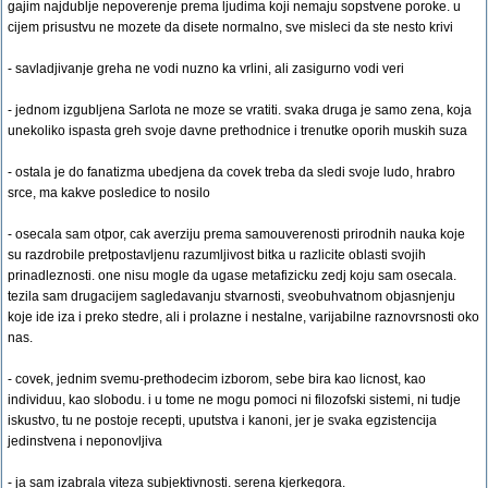
gajim najdublje nepoverenje prema ljudima koji nemaju sopstvene poroke. u
cijem prisustvu ne mozete da disete normalno, sve misleci da ste nesto krivi
- savladjivanje greha ne vodi nuzno ka vrlini, ali zasigurno vodi veri
- jednom izgubljena Sarlota ne moze se vratiti. svaka druga je samo zena, koja
unekoliko ispasta greh svoje davne prethodnice i trenutke oporih muskih suza
- ostala je do fanatizma ubedjena da covek treba da sledi svoje ludo, hrabro
srce, ma kakve posledice to nosilo
- osecala sam otpor, cak averziju prema samouverenosti prirodnih nauka koje
su razdrobile pretpostavljenu razumljivost bitka u razlicite oblasti svojih
prinadleznosti. one nisu mogle da ugase metafizicku zedj koju sam osecala.
tezila sam drugacijem sagledavanju stvarnosti, sveobuhvatnom objasnjenju
koje ide iza i preko stedre, ali i prolazne i nestalne, varijabilne raznovrsnosti oko
nas.
- covek, jednim svemu-prethodecim izborom, sebe bira kao licnost, kao
individuu, kao slobodu. i u tome ne mogu pomoci ni filozofski sistemi, ni tudje
iskustvo, tu ne postoje recepti, uputstva i kanoni, jer je svaka egzistencija
jedinstvena i neponovljiva
- ja sam izabrala viteza subjektivnosti. serena kjerkegora.