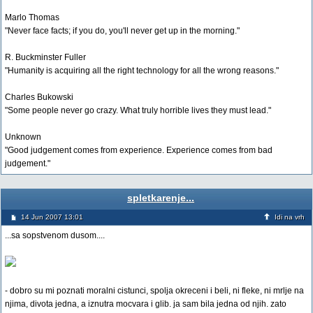
Marlo Thomas
"Never face facts; if you do, you'll never get up in the morning."
R. Buckminster Fuller
"Humanity is acquiring all the right technology for all the wrong reasons."
Charles Bukowski
"Some people never go crazy. What truly horrible lives they must lead."
Unknown
"Good judgement comes from experience. Experience comes from bad
judgement."
spletkarenje...
14 Jun 2007 13:01
Idi na vrh
...sa sopstvenom dusom....
- dobro su mi poznati moralni cistunci, spolja okreceni i beli, ni fleke, ni mrlje na
njima, divota jedna, a iznutra mocvara i glib. ja sam bila jedna od njih. zato