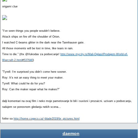
origami clue
"I've seen things you people wouldn't believe.
Attack ships on fire off the shoulder of Orion.
I watched C-beams glitter in the dark near the Tannhauser gate.
All those moments will be lost in time, like tears in rain.
Time to die." (thx @Vukodav za podsecanje!
http://www.mycity.rs/Mali-Oglasi/Prodajem-World-of-
Warcraft-2.html#537640
)
"Tyrell: I'm surprised you didn't come here sooner.
Roy: It's not an easy thing to meet your maker.
Tyrell: What could he do for you?
Roy: Can the maker repair what he makes?"
dalji komentari na ovaj film i neko moje pametovanje bi bili i suvisni i prozaicni. uzivam u podsecanju,
radujem se ponovnom gledanju nekih scena...
fotke sa
http://home.cogeco.ca/~blade2019/br_pictures.html
daemon