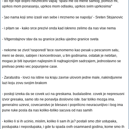
- do nje nije dopro neizreceni vapaj "spasi me od mene samog, pomozi mi,
uprkos mom ponasanju, uprkos mom odlasku, uprkos svim uprkosima"
- 'jao nama koji smo izasli van sebe i mrznemo se napolju' - Sreten Stojanovic
- i pitam se - kako srce prezivi onda kad iskreno zelimo da nas vise nema
- Vitgenstajnov stav da su granice jezika ujedno granice sveta
- nekome se zivot 'rasporedi' tece ravnomerno kao pesak u pescanom satu,
meni se desio, sabijen i koncentrovan, u tim godinama. ostatak je nebitan,
mogao je biti ispunjen najlepsim ili najtragicnijim sadrzajem, jednostavno se
prelivao preko vec popunjene case.
- Zaratustra - lovci na istine na kraju zavrse ulovom jedne male, nakindjurene
lazi koju zovu svojim brakom
- postoji izreka da se covek uci na greskama. budalastine. covek je nepresusni
izvor gresaka, samo sto ne ponavlja doslovno iste. bar toliko mozga ima.
generalno uzevsi, covecanstvo je blesavo i poprilicno neuracunljivo i bog ima
pune ruke posla da nas koliko-toliko sacuva od nas samih
- koliko li si ih ucinio, mislim, koliko li sam ih ja? postali smo zbir ustupaka,
postupaka i nepostupaka, i gde tu spada ovih osamnaest godina, kome smo ih