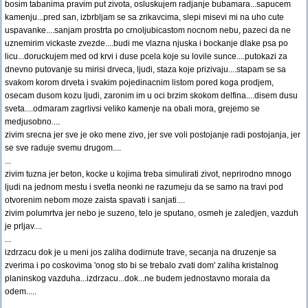
bosim tabanima pravim put zivota, osluskujem radjanje bubamara...sapucem
kamenju...pred san, izbrbljam se sa zrikavcima, slepi misevi mi na uho cute
uspavanke....sanjam prostrta po crnoljubicastom nocnom nebu, pazeci da ne
uznemirim vickaste zvezde....budi me vlazna njuska i bockanje dlake psa po
licu...doruckujem med od krvi i duse pcela koje su lovile sunce....putokazi za
dnevno putovanje su mirisi drveca, ljudi, staza koje prizivaju....stapam se sa
svakom korom drveta i svakim pojedinacnim listom pored koga prodjem,
osecam dusom kozu ljudi, zaronim im u oci brzim skokom delfina....disem dusu
sveta....odmaram zagrlivsi veliko kamenje na obali mora, grejemo se
medjusobno....
zivim srecna jer sve je oko mene zivo, jer sve voli postojanje radi postojanja, jer
se sve raduje svemu drugom....
...
zivim tuzna jer beton, kocke u kojima treba simulirati zivot, neprirodno mnogo
ljudi na jednom mestu i svetla neonki ne razumeju da se samo na travi pod
otvorenim nebom moze zaista spavati i sanjati....
zivim polumrtva jer nebo je suzeno, telo je sputano, osmeh je zaledjen, vazduh
je prljav....
...
izdrzacu dok je u meni jos zaliha dodirnute trave, secanja na druzenje sa
zverima i po coskovima 'onog sto bi se trebalo zvati dom' zaliha kristalnog
planinskog vazduha...izdrzacu...dok...ne budem jednostavno morala da
odem.....