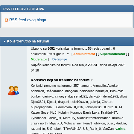
RSS FEED-OVI BLOGOVA
RSS feed ovog bloga
Ko je trenutno na forumu
Ukupno su
8052
korisnika na forumu :: 55 registrovanih, 6
sakrivenih i 7991 gosta :: [
Administrator
] [
Supermoderator
] [
Moderator
] ::
Detaljnije
Najviše korisnika na forumu ikad bilo je
20624
- dana 04 Apr 2026
04:18
Korisnici koji su trenutno na forumu:
Korisnici trenutno na forumu:
357magnum
,
Armadillo
,
Asteker
,
bankulen
,
Baždaranac
,
bbogdan
,
bokicacar
,
bolimejoli
,
Boskovic
,
bunker
,
carinko
,
cinoeye
,
d.arsenal321
,
darkojbn
,
dejan1972
,
djboj
,
Djole3621
,
Djota1
,
draganl
,
dule10savic
,
galerija
,
Giskard
,
h8propaganda
,
ILGromovnik
,
IQ116
,
Jakonjveliki
,
JOntra
,
K-1A
,
Kajzer Soze
,
KizJ
,
Kobrim
,
Kosmos Banja Luka
,
Krajišnik97
,
kybonacci
,
Lazur_01
,
Mercury
,
Michellefromrezistance
,
milenko
crazy north
,
MiljanXD
,
Motocar
,
nemkea71
,
oblivion
,
obsc
,
Radula
,
razumihin
,
S-G
,
skok
,
TRAVUNIJA
,
US_Rank_0
,
VanZan
,
vathra
,