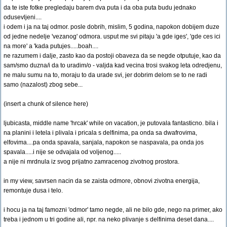
da te iste fotke pregledaju barem dva puta i da oba puta budu jednako
odusevljeni....
i odem i ja na taj odmor. posle dobrih, mislim, 5 godina, napokon dobijem duze
od jedne nedelje 'vezanog' odmora. usput me svi pitaju 'a gde iges', 'gde ces ici
na more' a 'kada putujes.....boah....
ne razumem i dalje, zasto kao da postoji obaveza da se negde otputuje, kao da
sam/smo duzna/i da to uradim/o - valjda kad vecina trosi svakog leta odredjenu,
ne malu sumu na to, moraju to da urade svi, jer dobrim delom se to ne radi
samo (nazalost) zbog sebe...
(insert a chunk of silence here)
ljubicasta, middle name 'hrcak' while on vacation, je putovala fantasticno. bila i
na planini i letela i plivala i pricala s delfinima, pa onda sa dwafrovima,
elfovima....pa onda spavala, sanjala, napokon se naspavala, pa onda jos
spavala.....i nije se odvajala od voljenog.....
a nije ni mrdnula iz svog prijatno zamracenog zivotnog prostora.
in my view, savrsen nacin da se zaista odmore, obnovi zivotna energija,
remontuje dusa i telo.
i hocu ja na taj famozni 'odmor' tamo negde, ali ne bilo gde, nego na primer, ako
treba i jednom u tri godine ali, npr. na neko plivanje s delfinima deset dana....