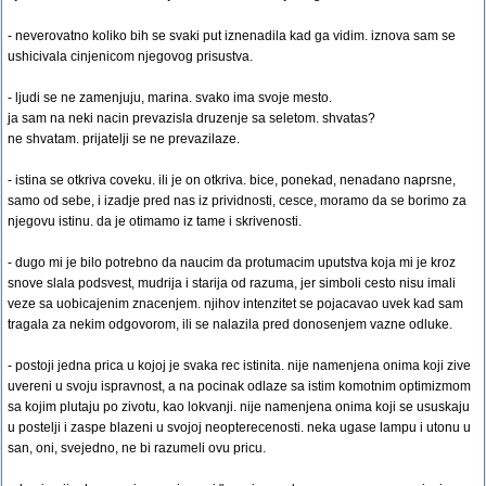
- neverovatno koliko bih se svaki put iznenadila kad ga vidim. iznova sam se
ushicivala cinjenicom njegovog prisustva.
- ljudi se ne zamenjuju, marina. svako ima svoje mesto.
ja sam na neki nacin prevazisla druzenje sa seletom. shvatas?
ne shvatam. prijatelji se ne prevazilaze.
- istina se otkriva coveku. ili je on otkriva. bice, ponekad, nenadano naprsne,
samo od sebe, i izadje pred nas iz prividnosti, cesce, moramo da se borimo za
njegovu istinu. da je otimamo iz tame i skrivenosti.
- dugo mi je bilo potrebno da naucim da protumacim uputstva koja mi je kroz
snove slala podsvest, mudrija i starija od razuma, jer simboli cesto nisu imali
veze sa uobicajenim znacenjem. njihov intenzitet se pojacavao uvek kad sam
tragala za nekim odgovorom, ili se nalazila pred donosenjem vazne odluke.
- postoji jedna prica u kojoj je svaka rec istinita. nije namenjena onima koji zive
uvereni u svoju ispravnost, a na pocinak odlaze sa istim komotnim optimizmom
sa kojim plutaju po zivotu, kao lokvanji. nije namenjena onima koji se ususkaju
u postelji i zaspe blazeni u svojoj neopterecenosti. neka ugase lampu i utonu u
san, oni, svejedno, ne bi razumeli ovu pricu.