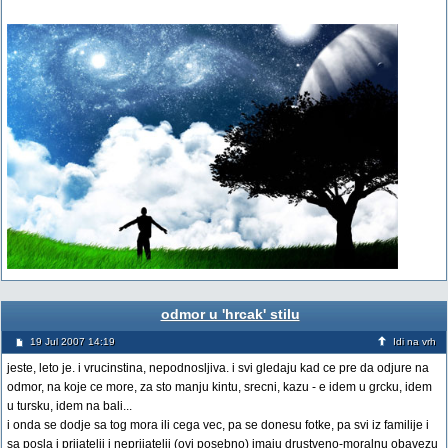
odmor u 'hrcak' stilu
19 Jul 2007 14:19
Idi na vrh
jeste, leto je. i vrucinstina, nepodnosljiva. i svi gledaju kad ce pre da odjure na
odmor, na koje ce more, za sto manju kintu, srecni, kazu - e idem u grcku, idem
u tursku, idem na bali...
i onda se dodje sa tog mora ili cega vec, pa se donesu fotke, pa svi iz familije i
sa posla i prijatelji i neprijatelji (ovi posebno) imaju drustveno-moralnu obavezu