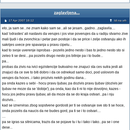
zaglavljena...
17 Apr 2007 16:12
Idi na vrh
eto, ja sam se...ne znam kako sam se...ali se jesam...gadno...zaglavila....
kad 'odrastes' ali nastavis da verujes i jos vise poverujes da u radiju stvarno zive
mali ljudi i da zvonchica i petar pan postoje i da se price i zelje ostvaruju ako ih
sakrijes uvece pre spavanja u pravu cipelu...
kad to svoje uverenje isprobas - pozelis jedno nesto i bas to jedno nesto sto si
zeleo ti se desi....pa pozelis drugo nesto jos bitnije pa i to bude...
pa...
probas da zivis na ivici egzistencije bukvalno ne znajuci sta ces sutra jesti ali
znajuci da ce sve to biti dobro i da ce odnekud samo doci, pod uslovom da
verujes da hoces...i tako prozivis nekih godinu dana...
pa onda kazes u sebi - hocu pravu ljubav, pa dozivis pravu ljubav (dozivis jer
ljubav ne moze da se 'dobije'), pa onda, kao da ti ni to nije dovoljno, kazes -
hocu jos jednu pravu ljubav, ali da moze da se do kraja ostvari...pa i nju
dozivis...
kad se iznerviras zbog sopstvene gordosti jer ti se ostvaruje sve sto ti se hoce,
onda pozelis da naucis da ne budes gord, pa ti se i to ostvari....
....
pa se igras sa sitnicama, trazis da se pojave tu i tu i tako i tako...pa se i one
dese...