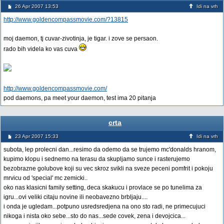
26 Apr 2007 13:53
Idi na vrh
http://www.goldencompassmovie.com/?13815
moj daemon, tj cuvar-zivotinja, je tigar. i zove se persaon.
rado bih videla ko vas cuva
http://www.goldencompassmovie.com/
pod daemons, pa meet your daemon, test ima 20 pitanja
crta
23 Apr 2007 15:33
Idi na vrh
subota, lep prolecni dan...resimo da odemo da se trujemo mc'donalds hranom,
kupimo klopu i sednemo na terasu da skupljamo sunce i rasterujemo
bezobrazne golubove koji su vec skroz svikli na sveze peceni pomfrit i pokoju
mrvicu od 'special' mc zemicki..
oko nas klasicni family setting, deca skakucu i provlace se po tunelima za
igru...ovi veliki citaju novine ili neobavezno brbljaju....
i onda je ugledam...potpuno usredsredjena na ono sto radi, ne primecujuci
nikoga i nista oko sebe...sto do nas...sede covek, zena i devojcica...