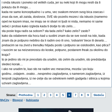
i onda iskusis i poneko od velikih cuda, jer su neki koji ih mogu resili da ti
pokazu da ih mogu....
kada ne samo konceptualno i u umu, vec svakom mrvom svog bica osecas i
znas da sve, ali zaista, doslovce, SVE sto pozelis mozes i da iskusis (namerno
opet ne kazem imas, ne imaju se ni stvari ni ljudi ni nista, nemamo ni same
sebe) i probas kako izgleda kada ti dodje to sto zelis....
sta posle toga radis sa sobom? sta tada zelis? kako zelis? zasto?
kako da odaberem sta hocu kad u sustini znam da se sve svodi na isto, kada
znam da je potpuno nebitno da li radim ovo ili ono, 'ostvarim' trece ili deseto....
prebacim se na zivot u trenutku hiljadu posto i potpuno se oslobodim, kao ptica?
i suocim se sa neizvesnoscu do koske, potpuno, postanem freak za okolinu do
kraja?
to je jedino sto mi je preostalo da uradim, sto zelim da uradim, sto predstavlja
sledeci korak....
i ako ne uradim to, kao sto ne radim vec mesecima, mozda i po koju
godinu...ostajem...ovako....nespretno zaglavljena, s namerom zaglavljena, iz
lenjosti zaglavljena, iz ne-zelje da se odreknem nekih gadgeta i sitnica u kojima
uzivam zaglavljena....
Strana:
Prethodna
1
2
3
4
5
6
7
8
9
Sledeća
»
»
MyCity
Blogovi
ljubicasta