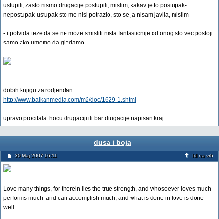
ustupili, zasto nismo drugacije postupili, mislim, kakav je to postupak-
nepostupak-ustupak sto me nisi potrazio, sto se ja nisam javila, mislim
- i potvrda teze da se ne moze smisliti nista fantasticnije od onog sto vec postoji.
samo ako umemo da gledamo.
dobih knjigu za rodjendan.
http://www.balkanmedia.com/m2/doc/1629-1.shtml
upravo procitala. hocu drugaciji ili bar drugacije napisan kraj....
dusa i boja
30 Maj 2007 16:11
Idi na vrh
Love many things, for therein lies the true strength, and whosoever loves much
performs much, and can accomplish much, and what is done in love is done
well.