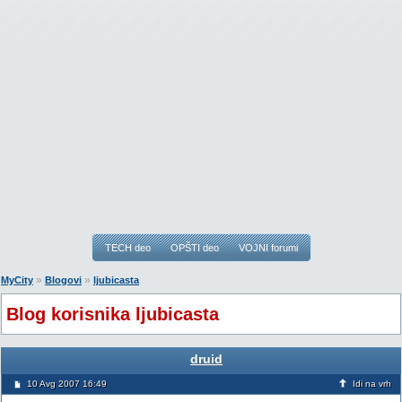
TECH deo
OPŠTI deo
VOJNI forumi
»
»
MyCity
Blogovi
ljubicasta
Blog korisnika ljubicasta
druid
10 Avg 2007 16:49
Idi na vrh