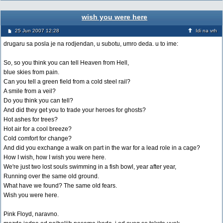
wish you were here
25 Jun 2007 12:28
Idi na vrh
drugaru sa posla je na rodjendan, u subotu, umro deda. u to ime:
So, so you think you can tell Heaven from Hell,
blue skies from pain.
Can you tell a green field from a cold steel rail?
A smile from a veil?
Do you think you can tell?
And did they get you to trade your heroes for ghosts?
Hot ashes for trees?
Hot air for a cool breeze?
Cold comfort for change?
And did you exchange a walk on part in the war for a lead role in a cage?
How I wish, how I wish you were here.
We're just two lost souls swimming in a fish bowl, year after year,
Running over the same old ground.
What have we found? The same old fears.
Wish you were here.
Pink Floyd, naravno.