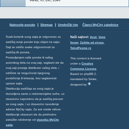
vidra1
,
VJ
,
Zec
,
zziko
|
|
Najnovije poruke
Sitemap
Urednički tim
Članci MyCity zajednice
,
Svaki korisnik ovog sajta je odgovoran za
Naši sajtovi:
Vesti
Vojni
sadržaj svoje poruke koju objavi na sajtu.
,
,
forum
Zaštita od virusa
Sajt se odriče svake odgovornosti za
TekstPesme.rs
sadržaj tih poruka.
Postavljanjem vaše poruke ili vašeg
This content is licensed
autorskog dela na ovaj sajt, saglasni ste da
under a
Creative
ovaj sajt postaje distributer vašeg dela, i
Commons License
.
odričete se mogućnosti njegovog
Based on phpBB 2,
povlačenja ili brisanja, bez saglasnosti
translated by Simke,
uprave sajta.
designed by
Distribucija sadržaja sa ovog sajta je
dozvoljena samo u nekomercijalne svrhe, uz
obaveznu napomenu da je sadržaj preuzet
sa ovog sajta, i uz obavezno navođenje
adrese MyCity sajta. Za sve ostale vidove
distribucije obavezni ste da prethodno
zatražite odobrenje od
vlasnika MyCity
sajta
.