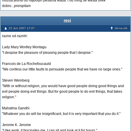
mozda jedna od najboljih pesama ikada. i od ovog se teksta uvek
dobro...preispitam
reci
22 Jun 2007 17:07
Idi na vrh
razne od raznih:
Lady Mary Wortley Montagu
"I despise the pleasure of pleasing people that I despise."
Francois de La Rochefoucauld
"We confess our little faults to persuade people that we have no large ones."
Steven Weinberg
"With or without religion, you would have good people doing good things and
evil people doing evil things. But for good people to do evil things, that takes
religion."
Mahatma Gandhi
"Whatever you do will be insignificant, but it is very important that you do it."
Jerome K. Jerome
"I like work: it fascinates me. I can sit and look at it for hours."