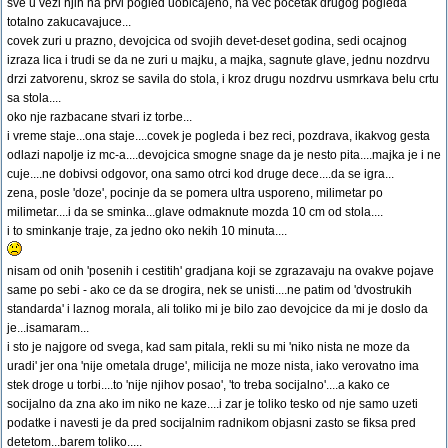
sve u vezi njih na prvi pogled uobicajeno, na vec pocetak drugog pogleda
totalno zakucavajuce...
covek zuri u prazno, devojcica od svojih devet-deset godina, sedi ocajnog
izraza lica i trudi se da ne zuri u majku, a majka, sagnute glave, jednu nozdrvu
drzi zatvorenu, skroz se savila do stola, i kroz drugu nozdrvu usmrkava belu crtu
sa stola....
oko nje razbacane stvari iz torbe...
i vreme staje...ona staje....covek je pogleda i bez reci, pozdrava, ikakvog gesta
odlazi napolje iz mc-a....devojcica smogne snage da je nesto pita....majka je i ne
cuje....ne dobivsi odgovor, ona samo otrci kod druge dece....da se igra...
zena, posle 'doze', pocinje da se pomera ultra usporeno, milimetar po
milimetar....i da se sminka...glave odmaknute mozda 10 cm od stola....
i to sminkanje traje, za jedno oko nekih 10 minuta....
nisam od onih 'posenih i cestitih' gradjana koji se zgrazavaju na ovakve pojave
same po sebi - ako ce da se drogira, nek se unisti....ne patim od 'dvostrukih
standarda' i laznog morala, ali toliko mi je bilo zao devojcice da mi je doslo da
je...isamaram...
i sto je najgore od svega, kad sam pitala, rekli su mi 'niko nista ne moze da
uradi' jer ona 'nije ometala druge', milicija ne moze nista, iako verovatno ima
stek droge u torbi....to 'nije njihov posao', 'to treba socijalno'....a kako ce
socijalno da zna ako im niko ne kaze....i zar je toliko tesko od nje samo uzeti
podatke i navesti je da pred socijalnim radnikom objasni zasto se fiksa pred
detetom...barem toliko.....