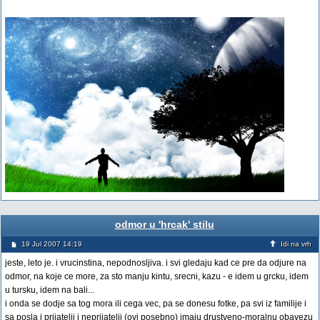
odmor u 'hrcak' stilu
19 Jul 2007 14:19
Idi na vrh
jeste, leto je. i vrucinstina, nepodnosljiva. i svi gledaju kad ce pre da odjure na
odmor, na koje ce more, za sto manju kintu, srecni, kazu - e idem u grcku, idem
u tursku, idem na bali...
i onda se dodje sa tog mora ili cega vec, pa se donesu fotke, pa svi iz familije i
sa posla i prijatelji i neprijatelji (ovi posebno) imaju drustveno-moralnu obavezu