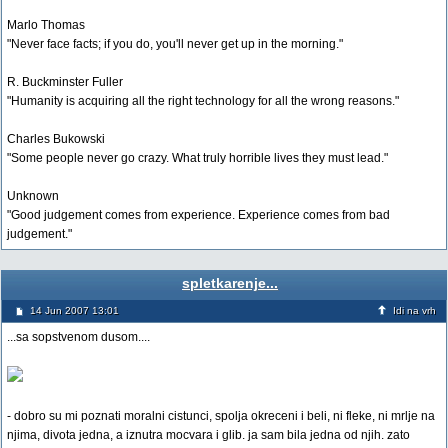
Marlo Thomas
"Never face facts; if you do, you'll never get up in the morning."
R. Buckminster Fuller
"Humanity is acquiring all the right technology for all the wrong reasons."
Charles Bukowski
"Some people never go crazy. What truly horrible lives they must lead."
Unknown
"Good judgement comes from experience. Experience comes from bad
judgement."
spletkarenje...
14 Jun 2007 13:01
Idi na vrh
...sa sopstvenom dusom....
- dobro su mi poznati moralni cistunci, spolja okreceni i beli, ni fleke, ni mrlje na
njima, divota jedna, a iznutra mocvara i glib. ja sam bila jedna od njih. zato