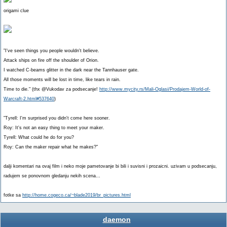
origami clue
"I've seen things you people wouldn't believe.
Attack ships on fire off the shoulder of Orion.
I watched C-beams glitter in the dark near the Tannhauser gate.
All those moments will be lost in time, like tears in rain.
Time to die." (thx @Vukodav za podsecanje!
http://www.mycity.rs/Mali-Oglasi/Prodajem-World-of-
Warcraft-2.html#537640
)
"Tyrell: I'm surprised you didn't come here sooner.
Roy: It's not an easy thing to meet your maker.
Tyrell: What could he do for you?
Roy: Can the maker repair what he makes?"
dalji komentari na ovaj film i neko moje pametovanje bi bili i suvisni i prozaicni. uzivam u podsecanju,
radujem se ponovnom gledanju nekih scena...
fotke sa
http://home.cogeco.ca/~blade2019/br_pictures.html
daemon