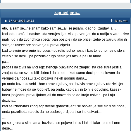
zaglavljena...
17 Apr 2007 16:12
Idi na vrh
eto, ja sam se...ne znam kako sam se...ali se jesam...gadno...zaglavila....
kad 'odrastes' ali nastavis da verujes i jos vise poverujes da u radiju stvarno zive
mali ljudi i da zvonchica i petar pan postoje i da se price i zelje ostvaruju ako ih
sakrijes uvece pre spavanja u pravu cipelu...
kad to svoje uverenje isprobas - pozelis jedno nesto i bas to jedno nesto sto si
zeleo ti se desi....pa pozelis drugo nesto jos bitnije pa i to bude...
pa...
probas da zivis na ivici egzistencije bukvalno ne znajuci sta ces sutra jesti ali
znajuci da ce sve to biti dobro i da ce odnekud samo doci, pod uslovom da
verujes da hoces...i tako prozivis nekih godinu dana...
pa onda kazes u sebi - hocu pravu ljubav, pa dozivis pravu ljubav (dozivis jer
ljubav ne moze da se 'dobije'), pa onda, kao da ti ni to nije dovoljno, kazes -
hocu jos jednu pravu ljubav, ali da moze da se do kraja ostvari...pa i nju
dozivis...
kad se iznerviras zbog sopstvene gordosti jer ti se ostvaruje sve sto ti se hoce,
onda pozelis da naucis da ne budes gord, pa ti se i to ostvari....
....
pa se igras sa sitnicama, trazis da se pojave tu i tu i tako i tako...pa se i one
dese...