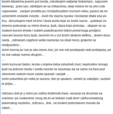
bosim tabanima pravim put zivota, osluskujem radjanje bubamara...sapucem
kamenju...pred san, izbrbljam se sa zrikavcima, slepi misevi mi na uho cute
uspavanke....sanjam prostrta po crnoljubicastom nocnom nebu, pazeci da ne
uznemirim vickaste zvezde....budi me vlazna njuska i bockanje dlake psa po
licu...doruckujem med od krvi i duse pcela koje su lovile sunce....putokazi za
dnevno putovanje su mirisi drveca, ljudi, staza koje prizivaju....stapam se sa
svakom korom drveta i svakim pojedinacnim listom pored koga prodjem,
osecam dusom kozu ljudi, zaronim im u oci brzim skokom delfina....disem dusu
sveta....odmaram zagrlivsi veliko kamenje na obali mora, grejemo se
medjusobno....
zivim srecna jer sve je oko mene zivo, jer sve voli postojanje radi postojanja, jer
se sve raduje svemu drugom....
...
zivim tuzna jer beton, kocke u kojima treba simulirati zivot, neprirodno mnogo
ljudi na jednom mestu i svetla neonki ne razumeju da se samo na travi pod
otvorenim nebom moze zaista spavati i sanjati....
zivim polumrtva jer nebo je suzeno, telo je sputano, osmeh je zaledjen, vazduh
je prljav....
...
izdrzacu dok je u meni jos zaliha dodirnute trave, secanja na druzenje sa
zverima i po coskovima 'onog sto bi se trebalo zvati dom' zaliha kristalnog
planinskog vazduha...izdrzacu...dok...ne budem jednostavno morala da
odem.....