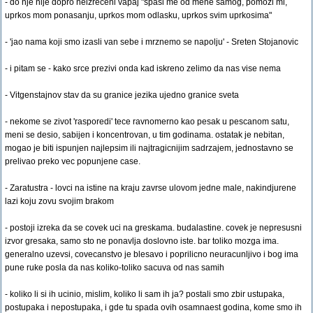
- do nje nije dopro neizreceni vapaj "spasi me od mene samog, pomozi mi,
uprkos mom ponasanju, uprkos mom odlasku, uprkos svim uprkosima"
- 'jao nama koji smo izasli van sebe i mrznemo se napolju' - Sreten Stojanovic
- i pitam se - kako srce prezivi onda kad iskreno zelimo da nas vise nema
- Vitgenstajnov stav da su granice jezika ujedno granice sveta
- nekome se zivot 'rasporedi' tece ravnomerno kao pesak u pescanom satu,
meni se desio, sabijen i koncentrovan, u tim godinama. ostatak je nebitan,
mogao je biti ispunjen najlepsim ili najtragicnijim sadrzajem, jednostavno se
prelivao preko vec popunjene case.
- Zaratustra - lovci na istine na kraju zavrse ulovom jedne male, nakindjurene
lazi koju zovu svojim brakom
- postoji izreka da se covek uci na greskama. budalastine. covek je nepresusni
izvor gresaka, samo sto ne ponavlja doslovno iste. bar toliko mozga ima.
generalno uzevsi, covecanstvo je blesavo i poprilicno neuracunljivo i bog ima
pune ruke posla da nas koliko-toliko sacuva od nas samih
- koliko li si ih ucinio, mislim, koliko li sam ih ja? postali smo zbir ustupaka,
postupaka i nepostupaka, i gde tu spada ovih osamnaest godina, kome smo ih