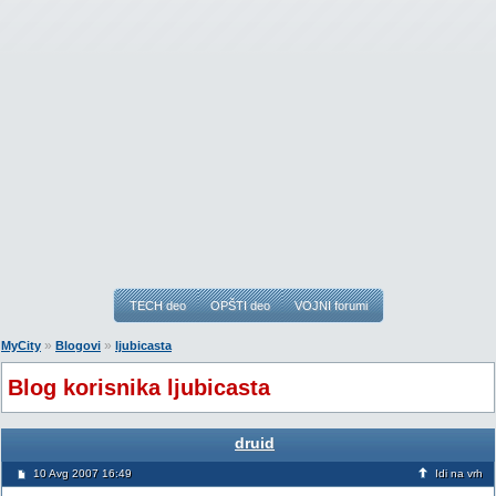
TECH deo
OPŠTI deo
VOJNI forumi
»
»
MyCity
Blogovi
ljubicasta
Blog korisnika ljubicasta
druid
10 Avg 2007 16:49
Idi na vrh