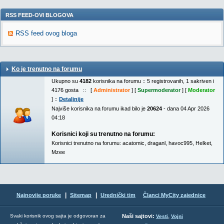
RSS FEED-OVI BLOGOVA
RSS feed ovog bloga
Ko je trenutno na forumu
Ukupno su
4182
korisnika na forumu :: 5 registrovanih, 1 sakriven i
4176 gosta :: [
Administrator
] [
Supermoderator
] [
Moderator
] ::
Detaljnije
Najviše korisnika na forumu ikad bilo je
20624
- dana 04 Apr 2026
04:18
Korisnici koji su trenutno na forumu:
Korisnici trenutno na forumu:
acatomic
,
draganl
,
havoc995
,
Helket
,
Mzee
|
|
Najnovije poruke
Sitemap
Urednički tim
Članci MyCity zajednice
,
Svaki korisnik ovog sajta je odgovoran za
Naši sajtovi:
Vesti
Vojni