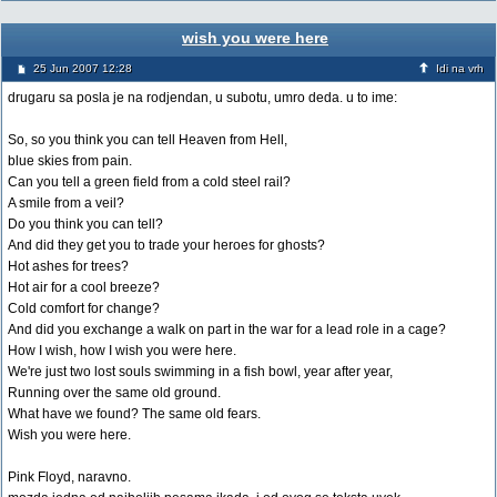
wish you were here
25 Jun 2007 12:28
Idi na vrh
drugaru sa posla je na rodjendan, u subotu, umro deda. u to ime:
So, so you think you can tell Heaven from Hell,
blue skies from pain.
Can you tell a green field from a cold steel rail?
A smile from a veil?
Do you think you can tell?
And did they get you to trade your heroes for ghosts?
Hot ashes for trees?
Hot air for a cool breeze?
Cold comfort for change?
And did you exchange a walk on part in the war for a lead role in a cage?
How I wish, how I wish you were here.
We're just two lost souls swimming in a fish bowl, year after year,
Running over the same old ground.
What have we found? The same old fears.
Wish you were here.
Pink Floyd, naravno.