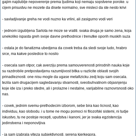
gajim najdublje nepoverenje prema ljudima koji nemaju sopstvene poroke. u
cijem prisustvu ne mozete da disete normalno, sve misleci da ste nesto krivi
- savladjivanje greha ne vodi nuzno ka vrlini, ali zasigurno vodi veri
- jednom izgubljena Sarlota ne moze se vratiti. svaka druga je samo zena, koja
unekoliko ispasta greh svoje davne prethodnice i trenutke oporih muskih suza
- ostala je do fanatizma ubedjena da covek treba da sledi svoje ludo, hrabro
srce, ma kakve posledice to nosilo
- osecala sam otpor, cak averziju prema samouverenosti prirodnih nauka koje
su razdrobile pretpostavljenu razumljivost bitka u razlicite oblasti svojih
prinadleznosti. one nisu mogle da ugase metafizicku zedj koju sam osecala.
tezila sam drugacijem sagledavanju stvarnosti, sveobuhvatnom objasnjenju
koje ide iza i preko stedre, ali i prolazne i nestalne, varijabilne raznovrsnosti oko
nas.
- covek, jednim svemu-prethodecim izborom, sebe bira kao licnost, kao
individuu, kao slobodu. i u tome ne mogu pomoci ni filozofski sistemi, ni tudje
iskustvo, tu ne postoje recepti, uputstva i kanoni, jer je svaka egzistencija
jedinstvena i neponovljiva
- ja sam izabrala viteza subjektivnosti. serena kjerkegora.