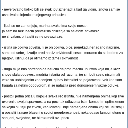
- neverovatno koliko bih se svaki put iznenadila kad ga vidim. iznova sam se
ushicivala cinjenicom njegovog prisustva.
- ljudi se ne zamenjuju, marina. svako ima svoje mesto.
ja sam na neki nacin prevazisla druzenje sa seletom. shvatas?
ne shvatam. prijatelji se ne prevazilaze.
- istina se otkriva coveku. ili je on otkriva. bice, ponekad, nenadano naprsne,
samo od sebe, i izadje pred nas iz prividnosti, cesce, moramo da se borimo za
njegovu istinu. da je otimamo iz tame i skrivenosti.
- dugo mi je bilo potrebno da naucim da protumacim uputstva koja mi je kroz
snove slala podsvest, mudrija i starija od razuma, jer simboli cesto nisu imali
veze sa uobicajenim znacenjem. njihov intenzitet se pojacavao uvek kad sam
tragala za nekim odgovorom, ili se nalazila pred donosenjem vazne odluke.
- postoji jedna prica u kojoj je svaka rec istinita. nije namenjena onima koji zive
uvereni u svoju ispravnost, a na pocinak odlaze sa istim komotnim optimizmom
sa kojim plutaju po zivotu, kao lokvanji. nije namenjena onima koji se ususkaju
u postelji i zaspe blazeni u svojoj neopterecenosti. neka ugase lampu i utonu u
san, oni, svejedno, ne bi razumeli ovu pricu.