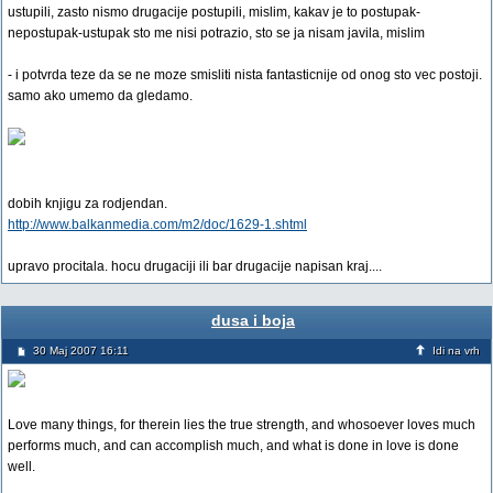
ustupili, zasto nismo drugacije postupili, mislim, kakav je to postupak-
nepostupak-ustupak sto me nisi potrazio, sto se ja nisam javila, mislim
- i potvrda teze da se ne moze smisliti nista fantasticnije od onog sto vec postoji.
samo ako umemo da gledamo.
dobih knjigu za rodjendan.
http://www.balkanmedia.com/m2/doc/1629-1.shtml
upravo procitala. hocu drugaciji ili bar drugacije napisan kraj....
dusa i boja
30 Maj 2007 16:11
Idi na vrh
Love many things, for therein lies the true strength, and whosoever loves much
performs much, and can accomplish much, and what is done in love is done
well.