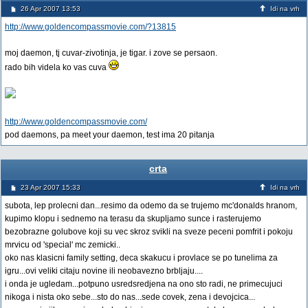
26 Apr 2007 13:53
Idi na vrh
http://www.goldencompassmovie.com/?13815
moj daemon, tj cuvar-zivotinja, je tigar. i zove se persaon.
rado bih videla ko vas cuva
http://www.goldencompassmovie.com/
pod daemons, pa meet your daemon, test ima 20 pitanja
crta
23 Apr 2007 15:33
Idi na vrh
subota, lep prolecni dan...resimo da odemo da se trujemo mc'donalds hranom,
kupimo klopu i sednemo na terasu da skupljamo sunce i rasterujemo
bezobrazne golubove koji su vec skroz svikli na sveze peceni pomfrit i pokoju
mrvicu od 'special' mc zemicki..
oko nas klasicni family setting, deca skakucu i provlace se po tunelima za
igru...ovi veliki citaju novine ili neobavezno brbljaju....
i onda je ugledam...potpuno usredsredjena na ono sto radi, ne primecujuci
nikoga i nista oko sebe...sto do nas...sede covek, zena i devojcica...