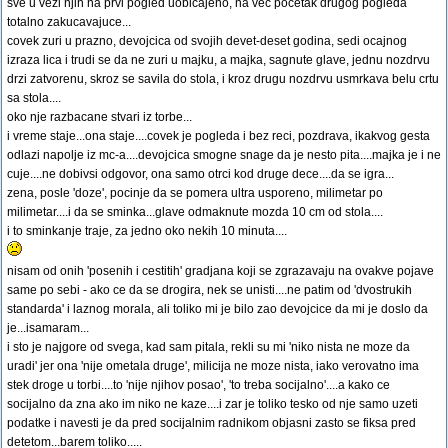
sve u vezi njih na prvi pogled uobicajeno, na vec pocetak drugog pogleda
totalno zakucavajuce...
covek zuri u prazno, devojcica od svojih devet-deset godina, sedi ocajnog
izraza lica i trudi se da ne zuri u majku, a majka, sagnute glave, jednu nozdrvu
drzi zatvorenu, skroz se savila do stola, i kroz drugu nozdrvu usmrkava belu crtu
sa stola....
oko nje razbacane stvari iz torbe...
i vreme staje...ona staje....covek je pogleda i bez reci, pozdrava, ikakvog gesta
odlazi napolje iz mc-a....devojcica smogne snage da je nesto pita....majka je i ne
cuje....ne dobivsi odgovor, ona samo otrci kod druge dece....da se igra...
zena, posle 'doze', pocinje da se pomera ultra usporeno, milimetar po
milimetar....i da se sminka...glave odmaknute mozda 10 cm od stola....
i to sminkanje traje, za jedno oko nekih 10 minuta....
nisam od onih 'posenih i cestitih' gradjana koji se zgrazavaju na ovakve pojave
same po sebi - ako ce da se drogira, nek se unisti....ne patim od 'dvostrukih
standarda' i laznog morala, ali toliko mi je bilo zao devojcice da mi je doslo da
je...isamaram...
i sto je najgore od svega, kad sam pitala, rekli su mi 'niko nista ne moze da
uradi' jer ona 'nije ometala druge', milicija ne moze nista, iako verovatno ima
stek droge u torbi....to 'nije njihov posao', 'to treba socijalno'....a kako ce
socijalno da zna ako im niko ne kaze....i zar je toliko tesko od nje samo uzeti
podatke i navesti je da pred socijalnim radnikom objasni zasto se fiksa pred
detetom...barem toliko.....