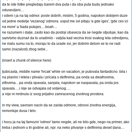
da te iste fotke pregledaju barem dva puta i da oba puta budu jednako
odusevljeni....
i odem i ja na taj odmor. posle dobrih, mislim, 5 godina, napokon dobijem duze
od jedne nedelje 'vezanog' odmora. usput me svi pitaju 'a gde iges', 'gde ces ici
na more' a 'kada putujes.....boah....
ne razumem i dalje, zasto kao da postoji obaveza da se negde otputuje, kao da
sam/smo duzna/i da to uradim/o - valjda kad vecina trosi svakog leta odredjenu,
ne malu sumu na to, moraju to da urade svi, jer dobrim delom se to ne radi
samo (nazalost) zbog sebe...
(insert a chunk of silence here)
ljubicasta, middle name 'hrcak' while on vacation, je putovala fantasticno. bila i
na planini i letela i plivala i pricala s delfinima, pa onda sa dwafrovima,
elfovima....pa onda spavala, sanjala, napokon se naspavala, pa onda jos
spavala.....i nije se odvajala od voljenog.....
a nije ni mrdnula iz svog prijatno zamracenog zivotnog prostora.
in my view, savrsen nacin da se zaista odmore, obnovi zivotna energija,
remontuje dusa i telo.
i hocu ja na taj famozni 'odmor' tamo negde, ali ne bilo gde, nego na primer, ako
treba i jednom u tri godine ali, npr. na neko plivanje s delfinima deset dana....