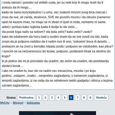
i onda iskusis i poneko od velikih cuda, jer su neki koji ih mogu resili da ti
pokazu da ih mogu....
kada ne samo konceptualno i u umu, vec svakom mrvom svog bica osecas i
znas da sve, ali zaista, doslovce, SVE sto pozelis mozes i da iskusis (namerno
opet ne kazem imas, ne imaju se ni stvari ni ljudi ni nista, nemamo ni same
sebe) i probas kako izgleda kada ti dodje to sto zelis....
sta posle toga radis sa sobom? sta tada zelis? kako zelis? zasto?
kako da odaberem sta hocu kad u sustini znam da se sve svodi na isto, kada
znam da je potpuno nebitno da li radim ovo ili ono, 'ostvarim' trece ili deseto....
prebacim se na zivot u trenutku hiljadu posto i potpuno se oslobodim, kao ptica?
i suocim se sa neizvesnoscu do koske, potpuno, postanem freak za okolinu do
kraja?
to je jedino sto mi je preostalo da uradim, sto zelim da uradim, sto predstavlja
sledeci korak....
i ako ne uradim to, kao sto ne radim vec mesecima, mozda i po koju
godinu...ostajem...ovako....nespretno zaglavljena, s namerom zaglavljena, iz
lenjosti zaglavljena, iz ne-zelje da se odreknem nekih gadgeta i sitnica u kojima
uzivam zaglavljena....
Strana:
Prethodna
1
2
3
4
5
6
7
8
9
Sledeća
»
»
MyCity
Blogovi
ljubicasta