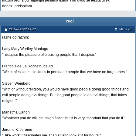
mozda jedna od najboljih pesama ikada. i od ovog se teksta uvek
dobro...preispitam
reci
22 Jun 2007 17:07
Idi na vrh
razne od raznih:
Lady Mary Wortley Montagu
"I despise the pleasure of pleasing people that I despise."
Francois de La Rochefoucauld
"We confess our little faults to persuade people that we have no large ones."
Steven Weinberg
"With or without religion, you would have good people doing good things and
evil people doing evil things. But for good people to do evil things, that takes
religion."
Mahatma Gandhi
"Whatever you do will be insignificant, but it is very important that you do it."
Jerome K. Jerome
"I like work: it fascinates me. I can sit and look at it for hours."