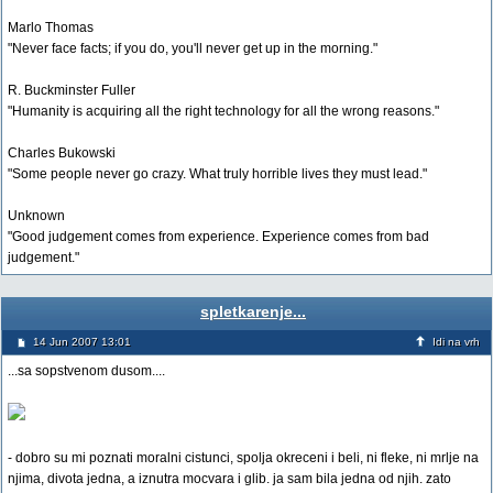
Marlo Thomas
"Never face facts; if you do, you'll never get up in the morning."
R. Buckminster Fuller
"Humanity is acquiring all the right technology for all the wrong reasons."
Charles Bukowski
"Some people never go crazy. What truly horrible lives they must lead."
Unknown
"Good judgement comes from experience. Experience comes from bad
judgement."
spletkarenje...
14 Jun 2007 13:01
Idi na vrh
...sa sopstvenom dusom....
- dobro su mi poznati moralni cistunci, spolja okreceni i beli, ni fleke, ni mrlje na
njima, divota jedna, a iznutra mocvara i glib. ja sam bila jedna od njih. zato