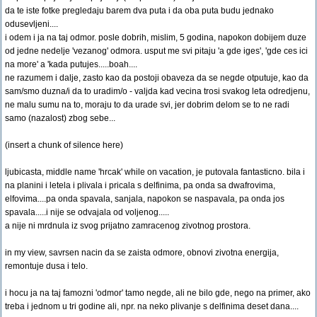
da te iste fotke pregledaju barem dva puta i da oba puta budu jednako
odusevljeni....
i odem i ja na taj odmor. posle dobrih, mislim, 5 godina, napokon dobijem duze
od jedne nedelje 'vezanog' odmora. usput me svi pitaju 'a gde iges', 'gde ces ici
na more' a 'kada putujes.....boah....
ne razumem i dalje, zasto kao da postoji obaveza da se negde otputuje, kao da
sam/smo duzna/i da to uradim/o - valjda kad vecina trosi svakog leta odredjenu,
ne malu sumu na to, moraju to da urade svi, jer dobrim delom se to ne radi
samo (nazalost) zbog sebe...
(insert a chunk of silence here)
ljubicasta, middle name 'hrcak' while on vacation, je putovala fantasticno. bila i
na planini i letela i plivala i pricala s delfinima, pa onda sa dwafrovima,
elfovima....pa onda spavala, sanjala, napokon se naspavala, pa onda jos
spavala.....i nije se odvajala od voljenog.....
a nije ni mrdnula iz svog prijatno zamracenog zivotnog prostora.
in my view, savrsen nacin da se zaista odmore, obnovi zivotna energija,
remontuje dusa i telo.
i hocu ja na taj famozni 'odmor' tamo negde, ali ne bilo gde, nego na primer, ako
treba i jednom u tri godine ali, npr. na neko plivanje s delfinima deset dana....