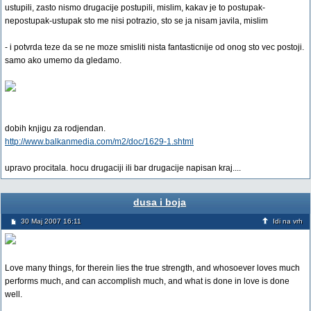
ustupili, zasto nismo drugacije postupili, mislim, kakav je to postupak-
nepostupak-ustupak sto me nisi potrazio, sto se ja nisam javila, mislim
- i potvrda teze da se ne moze smisliti nista fantasticnije od onog sto vec postoji.
samo ako umemo da gledamo.
dobih knjigu za rodjendan.
http://www.balkanmedia.com/m2/doc/1629-1.shtml
upravo procitala. hocu drugaciji ili bar drugacije napisan kraj....
dusa i boja
30 Maj 2007 16:11
Idi na vrh
Love many things, for therein lies the true strength, and whosoever loves much
performs much, and can accomplish much, and what is done in love is done
well.