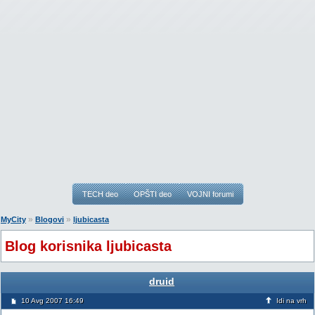
TECH deo
OPŠTI deo
VOJNI forumi
»
»
MyCity
Blogovi
ljubicasta
Blog korisnika ljubicasta
druid
10 Avg 2007 16:49
Idi na vrh