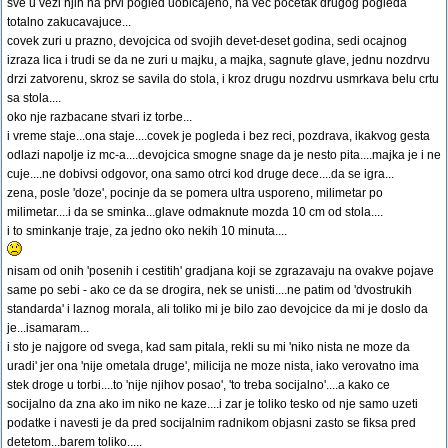
sve u vezi njih na prvi pogled uobicajeno, na vec pocetak drugog pogleda
totalno zakucavajuce...
covek zuri u prazno, devojcica od svojih devet-deset godina, sedi ocajnog
izraza lica i trudi se da ne zuri u majku, a majka, sagnute glave, jednu nozdrvu
drzi zatvorenu, skroz se savila do stola, i kroz drugu nozdrvu usmrkava belu crtu
sa stola....
oko nje razbacane stvari iz torbe...
i vreme staje...ona staje....covek je pogleda i bez reci, pozdrava, ikakvog gesta
odlazi napolje iz mc-a....devojcica smogne snage da je nesto pita....majka je i ne
cuje....ne dobivsi odgovor, ona samo otrci kod druge dece....da se igra...
zena, posle 'doze', pocinje da se pomera ultra usporeno, milimetar po
milimetar....i da se sminka...glave odmaknute mozda 10 cm od stola....
i to sminkanje traje, za jedno oko nekih 10 minuta....
nisam od onih 'posenih i cestitih' gradjana koji se zgrazavaju na ovakve pojave
same po sebi - ako ce da se drogira, nek se unisti....ne patim od 'dvostrukih
standarda' i laznog morala, ali toliko mi je bilo zao devojcice da mi je doslo da
je...isamaram...
i sto je najgore od svega, kad sam pitala, rekli su mi 'niko nista ne moze da
uradi' jer ona 'nije ometala druge', milicija ne moze nista, iako verovatno ima
stek droge u torbi....to 'nije njihov posao', 'to treba socijalno'....a kako ce
socijalno da zna ako im niko ne kaze....i zar je toliko tesko od nje samo uzeti
podatke i navesti je da pred socijalnim radnikom objasni zasto se fiksa pred
detetom...barem toliko.....