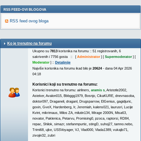
RSS FEED-OVI BLOGOVA
RSS feed ovog bloga
Ko je trenutno na forumu
Ukupno su
7813
korisnika na forumu :: 51 registrovanih, 6
sakrivenih i 7756 gosta :: [
Administrator
] [
Supermoderator
] [
Moderator
] ::
Detaljnije
Najviše korisnika na forumu ikad bilo je
20624
- dana 04 Apr 2026
04:18
Korisnici koji su trenutno na forumu:
Korisnici trenutno na forumu:
airliners
,
aramis s
,
Aristotle2002
,
Asteker
,
Avalon015
,
Bbbggg1979
,
Bosnjo
,
CikaKURE
,
dnevnasoba
,
doktor097
,
Draganeli
,
draganl
,
Drugsparrow
,
ElGenius
,
gagidjuric
,
goxin
,
GveX
,
Hardenberg
,
Ir
,
Jeremiah
,
kalens021
,
laurusri
,
Lucije
Kvint
,
mikrimaus
,
Milos ZA
,
milutin134
,
Mirage 2000N
,
Misa63
,
novator
,
Paklenica
,
Petarvu
,
Promising0
,
pzoca
,
raptorsi
,
RD84
,
repac
,
Shilok
,
simazr
,
stefanmpurtic
,
stingD
,
suhoj27
,
tamno.nebo
,
Trimi68
,
ujke
,
USSVoyager
,
VJ
,
Vlad000
,
Vlada1389
,
vukajlo71
,
zivojin32
,
zubri