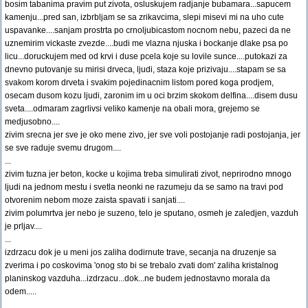
bosim tabanima pravim put zivota, osluskujem radjanje bubamara...sapucem
kamenju...pred san, izbrbljam se sa zrikavcima, slepi misevi mi na uho cute
uspavanke....sanjam prostrta po crnoljubicastom nocnom nebu, pazeci da ne
uznemirim vickaste zvezde....budi me vlazna njuska i bockanje dlake psa po
licu...doruckujem med od krvi i duse pcela koje su lovile sunce....putokazi za
dnevno putovanje su mirisi drveca, ljudi, staza koje prizivaju....stapam se sa
svakom korom drveta i svakim pojedinacnim listom pored koga prodjem,
osecam dusom kozu ljudi, zaronim im u oci brzim skokom delfina....disem dusu
sveta....odmaram zagrlivsi veliko kamenje na obali mora, grejemo se
medjusobno....
zivim srecna jer sve je oko mene zivo, jer sve voli postojanje radi postojanja, jer
se sve raduje svemu drugom....
...
zivim tuzna jer beton, kocke u kojima treba simulirati zivot, neprirodno mnogo
ljudi na jednom mestu i svetla neonki ne razumeju da se samo na travi pod
otvorenim nebom moze zaista spavati i sanjati....
zivim polumrtva jer nebo je suzeno, telo je sputano, osmeh je zaledjen, vazduh
je prljav....
...
izdrzacu dok je u meni jos zaliha dodirnute trave, secanja na druzenje sa
zverima i po coskovima 'onog sto bi se trebalo zvati dom' zaliha kristalnog
planinskog vazduha...izdrzacu...dok...ne budem jednostavno morala da
odem.....