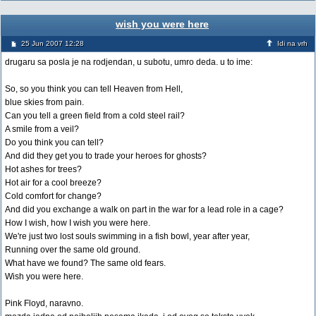
wish you were here
25 Jun 2007 12:28
Idi na vrh
drugaru sa posla je na rodjendan, u subotu, umro deda. u to ime:
So, so you think you can tell Heaven from Hell,
blue skies from pain.
Can you tell a green field from a cold steel rail?
A smile from a veil?
Do you think you can tell?
And did they get you to trade your heroes for ghosts?
Hot ashes for trees?
Hot air for a cool breeze?
Cold comfort for change?
And did you exchange a walk on part in the war for a lead role in a cage?
How I wish, how I wish you were here.
We're just two lost souls swimming in a fish bowl, year after year,
Running over the same old ground.
What have we found? The same old fears.
Wish you were here.
Pink Floyd, naravno.