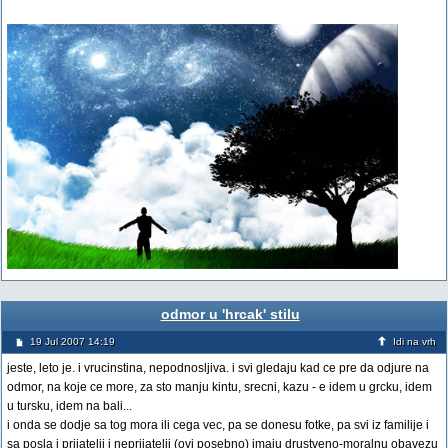
odmor u 'hrcak' stilu
19 Jul 2007 14:19
Idi na vrh
jeste, leto je. i vrucinstina, nepodnosljiva. i svi gledaju kad ce pre da odjure na
odmor, na koje ce more, za sto manju kintu, srecni, kazu - e idem u grcku, idem
u tursku, idem na bali...
i onda se dodje sa tog mora ili cega vec, pa se donesu fotke, pa svi iz familije i
sa posla i prijatelji i neprijatelji (ovi posebno) imaju drustveno-moralnu obavezu