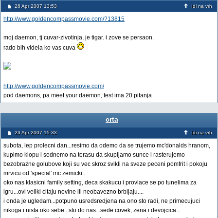
26 Apr 2007 13:53
Idi na vrh
http://www.goldencompassmovie.com/?13815
moj daemon, tj cuvar-zivotinja, je tigar. i zove se persaon.
rado bih videla ko vas cuva
http://www.goldencompassmovie.com/
pod daemons, pa meet your daemon, test ima 20 pitanja
crta
23 Apr 2007 15:33
Idi na vrh
subota, lep prolecni dan...resimo da odemo da se trujemo mc'donalds hranom,
kupimo klopu i sednemo na terasu da skupljamo sunce i rasterujemo
bezobrazne golubove koji su vec skroz svikli na sveze peceni pomfrit i pokoju
mrvicu od 'special' mc zemicki..
oko nas klasicni family setting, deca skakucu i provlace se po tunelima za
igru...ovi veliki citaju novine ili neobavezno brbljaju....
i onda je ugledam...potpuno usredsredjena na ono sto radi, ne primecujuci
nikoga i nista oko sebe...sto do nas...sede covek, zena i devojcica...