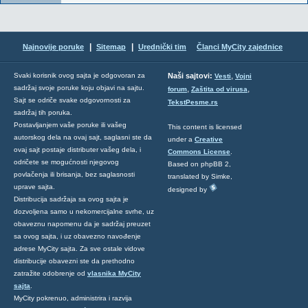
|
|
Najnovije poruke
Sitemap
Urednički tim
Članci MyCity zajednice
,
Svaki korisnik ovog sajta je odgovoran za
Naši sajtovi:
Vesti
Vojni
sadržaj svoje poruke koju objavi na sajtu.
,
,
forum
Zaštita od virusa
Sajt se odriče svake odgovornosti za
TekstPesme.rs
sadržaj tih poruka.
Postavljanjem vaše poruke ili vašeg
This content is licensed
autorskog dela na ovaj sajt, saglasni ste da
under a
Creative
ovaj sajt postaje distributer vašeg dela, i
Commons License
.
odričete se mogućnosti njegovog
Based on phpBB 2,
povlačenja ili brisanja, bez saglasnosti
translated by Simke,
uprave sajta.
designed by
Distribucija sadržaja sa ovog sajta je
dozvoljena samo u nekomercijalne svrhe, uz
obaveznu napomenu da je sadržaj preuzet
sa ovog sajta, i uz obavezno navođenje
adrese MyCity sajta. Za sve ostale vidove
distribucije obavezni ste da prethodno
zatražite odobrenje od
vlasnika MyCity
sajta
.
MyCity pokrenuo, administrira i razvija