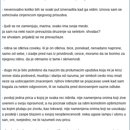
- neverovatno koliko bih se svaki put iznenadila kad ga vidim. iznova sam se
ushicivala cinjenicom njegovog prisustva.
- ljudi se ne zamenjuju, marina. svako ima svoje mesto.
ja sam na neki nacin prevazisla druzenje sa seletom. shvatas?
ne shvatam. prijatelji se ne prevazilaze.
- istina se otkriva coveku. ili je on otkriva. bice, ponekad, nenadano naprsne,
samo od sebe, i izadje pred nas iz prividnosti, cesce, moramo da se borimo za
njegovu istinu. da je otimamo iz tame i skrivenosti.
- dugo mi je bilo potrebno da naucim da protumacim uputstva koja mi je kroz
snove slala podsvest, mudrija i starija od razuma, jer simboli cesto nisu imali
veze sa uobicajenim znacenjem. njihov intenzitet se pojacavao uvek kad sam
tragala za nekim odgovorom, ili se nalazila pred donosenjem vazne odluke.
- postoji jedna prica u kojoj je svaka rec istinita. nije namenjena onima koji zive
uvereni u svoju ispravnost, a na pocinak odlaze sa istim komotnim optimizmom
sa kojim plutaju po zivotu, kao lokvanji. nije namenjena onima koji se ususkaju
u postelji i zaspe blazeni u svojoj neopterecenosti. neka ugase lampu i utonu u
san, oni, svejedno, ne bi razumeli ovu pricu.