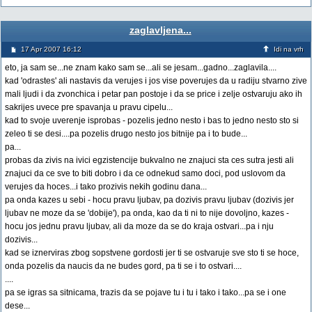
zaglavljena...
17 Apr 2007 16:12
Idi na vrh
eto, ja sam se...ne znam kako sam se...ali se jesam...gadno...zaglavila....
kad 'odrastes' ali nastavis da verujes i jos vise poverujes da u radiju stvarno zive
mali ljudi i da zvonchica i petar pan postoje i da se price i zelje ostvaruju ako ih
sakrijes uvece pre spavanja u pravu cipelu...
kad to svoje uverenje isprobas - pozelis jedno nesto i bas to jedno nesto sto si
zeleo ti se desi....pa pozelis drugo nesto jos bitnije pa i to bude...
pa...
probas da zivis na ivici egzistencije bukvalno ne znajuci sta ces sutra jesti ali
znajuci da ce sve to biti dobro i da ce odnekud samo doci, pod uslovom da
verujes da hoces...i tako prozivis nekih godinu dana...
pa onda kazes u sebi - hocu pravu ljubav, pa dozivis pravu ljubav (dozivis jer
ljubav ne moze da se 'dobije'), pa onda, kao da ti ni to nije dovoljno, kazes -
hocu jos jednu pravu ljubav, ali da moze da se do kraja ostvari...pa i nju
dozivis...
kad se iznerviras zbog sopstvene gordosti jer ti se ostvaruje sve sto ti se hoce,
onda pozelis da naucis da ne budes gord, pa ti se i to ostvari....
....
pa se igras sa sitnicama, trazis da se pojave tu i tu i tako i tako...pa se i one
dese...