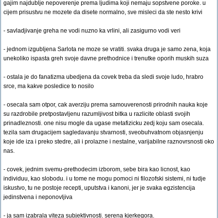
gajim najdublje nepoverenje prema ljudima koji nemaju sopstvene poroke. u
cijem prisustvu ne mozete da disete normalno, sve misleci da ste nesto krivi
- savladjivanje greha ne vodi nuzno ka vrlini, ali zasigurno vodi veri
- jednom izgubljena Sarlota ne moze se vratiti. svaka druga je samo zena, koja
unekoliko ispasta greh svoje davne prethodnice i trenutke oporih muskih suza
- ostala je do fanatizma ubedjena da covek treba da sledi svoje ludo, hrabro
srce, ma kakve posledice to nosilo
- osecala sam otpor, cak averziju prema samouverenosti prirodnih nauka koje
su razdrobile pretpostavljenu razumljivost bitka u razlicite oblasti svojih
prinadleznosti. one nisu mogle da ugase metafizicku zedj koju sam osecala.
tezila sam drugacijem sagledavanju stvarnosti, sveobuhvatnom objasnjenju
koje ide iza i preko stedre, ali i prolazne i nestalne, varijabilne raznovrsnosti oko
nas.
- covek, jednim svemu-prethodecim izborom, sebe bira kao licnost, kao
individuu, kao slobodu. i u tome ne mogu pomoci ni filozofski sistemi, ni tudje
iskustvo, tu ne postoje recepti, uputstva i kanoni, jer je svaka egzistencija
jedinstvena i neponovljiva
- ja sam izabrala viteza subjektivnosti. serena kjerkegora.