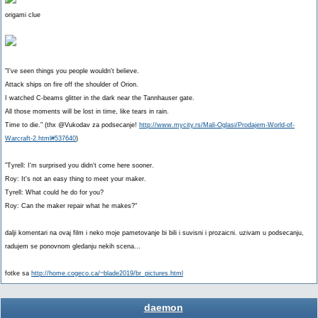
origami clue
"I've seen things you people wouldn't believe.
Attack ships on fire off the shoulder of Orion.
I watched C-beams glitter in the dark near the Tannhauser gate.
All those moments will be lost in time, like tears in rain.
Time to die." (thx @Vukodav za podsecanje!
http://www.mycity.rs/Mali-Oglasi/Prodajem-World-of-
Warcraft-2.html#537640
)
"Tyrell: I'm surprised you didn't come here sooner.
Roy: It's not an easy thing to meet your maker.
Tyrell: What could he do for you?
Roy: Can the maker repair what he makes?"
dalji komentari na ovaj film i neko moje pametovanje bi bili i suvisni i prozaicni. uzivam u podsecanju,
radujem se ponovnom gledanju nekih scena...
fotke sa
http://home.cogeco.ca/~blade2019/br_pictures.html
daemon