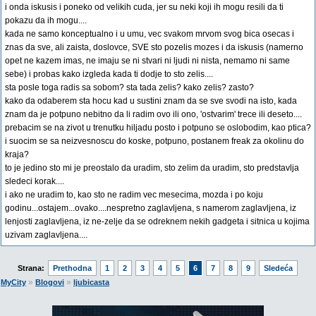
i onda iskusis i poneko od velikih cuda, jer su neki koji ih mogu resili da ti
pokazu da ih mogu....
kada ne samo konceptualno i u umu, vec svakom mrvom svog bica osecas i
znas da sve, ali zaista, doslovce, SVE sto pozelis mozes i da iskusis (namerno
opet ne kazem imas, ne imaju se ni stvari ni ljudi ni nista, nemamo ni same
sebe) i probas kako izgleda kada ti dodje to sto zelis....
sta posle toga radis sa sobom? sta tada zelis? kako zelis? zasto?
kako da odaberem sta hocu kad u sustini znam da se sve svodi na isto, kada
znam da je potpuno nebitno da li radim ovo ili ono, 'ostvarim' trece ili deseto....
prebacim se na zivot u trenutku hiljadu posto i potpuno se oslobodim, kao ptica?
i suocim se sa neizvesnoscu do koske, potpuno, postanem freak za okolinu do
kraja?
to je jedino sto mi je preostalo da uradim, sto zelim da uradim, sto predstavlja
sledeci korak....
i ako ne uradim to, kao sto ne radim vec mesecima, mozda i po koju
godinu...ostajem...ovako....nespretno zaglavljena, s namerom zaglavljena, iz
lenjosti zaglavljena, iz ne-zelje da se odreknem nekih gadgeta i sitnica u kojima
uzivam zaglavljena....
Strana:
Prethodna
1
2
3
4
5
6
7
8
9
Sledeća
»
»
MyCity
Blogovi
ljubicasta