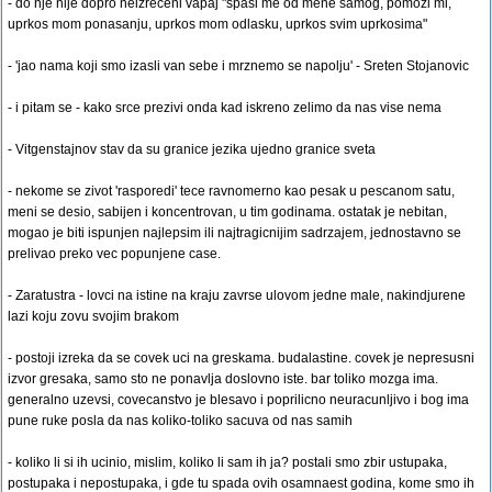
- do nje nije dopro neizreceni vapaj "spasi me od mene samog, pomozi mi,
uprkos mom ponasanju, uprkos mom odlasku, uprkos svim uprkosima"
- 'jao nama koji smo izasli van sebe i mrznemo se napolju' - Sreten Stojanovic
- i pitam se - kako srce prezivi onda kad iskreno zelimo da nas vise nema
- Vitgenstajnov stav da su granice jezika ujedno granice sveta
- nekome se zivot 'rasporedi' tece ravnomerno kao pesak u pescanom satu,
meni se desio, sabijen i koncentrovan, u tim godinama. ostatak je nebitan,
mogao je biti ispunjen najlepsim ili najtragicnijim sadrzajem, jednostavno se
prelivao preko vec popunjene case.
- Zaratustra - lovci na istine na kraju zavrse ulovom jedne male, nakindjurene
lazi koju zovu svojim brakom
- postoji izreka da se covek uci na greskama. budalastine. covek je nepresusni
izvor gresaka, samo sto ne ponavlja doslovno iste. bar toliko mozga ima.
generalno uzevsi, covecanstvo je blesavo i poprilicno neuracunljivo i bog ima
pune ruke posla da nas koliko-toliko sacuva od nas samih
- koliko li si ih ucinio, mislim, koliko li sam ih ja? postali smo zbir ustupaka,
postupaka i nepostupaka, i gde tu spada ovih osamnaest godina, kome smo ih