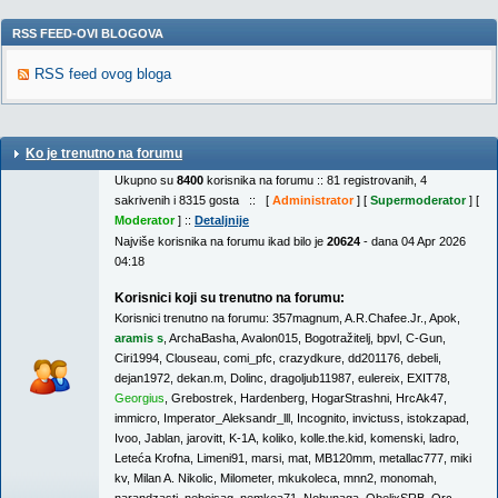
RSS FEED-OVI BLOGOVA
RSS feed ovog bloga
Ko je trenutno na forumu
Ukupno su
8400
korisnika na forumu :: 81 registrovanih, 4
sakrivenih i 8315 gosta :: [
Administrator
] [
Supermoderator
] [
Moderator
] ::
Detaljnije
Najviše korisnika na forumu ikad bilo je
20624
- dana 04 Apr 2026
04:18
Korisnici koji su trenutno na forumu:
Korisnici trenutno na forumu:
357magnum
,
A.R.Chafee.Jr.
,
Apok
,
aramis s
,
ArchaBasha
,
Avalon015
,
Bogotražitelj
,
bpvl
,
C-Gun
,
Ciri1994
,
Clouseau
,
comi_pfc
,
crazydkure
,
dd201176
,
debeli
,
dejan1972
,
dekan.m
,
Dolinc
,
dragoljub11987
,
eulereix
,
EXIT78
,
Georgius
,
Grebostrek
,
Hardenberg
,
HogarStrashni
,
HrcAk47
,
immicro
,
Imperator_Aleksandr_lll
,
Incognito
,
invictuss
,
istokzapad
,
Ivoo
,
Jablan
,
jarovitt
,
K-1A
,
koliko
,
kolle.the.kid
,
komenski
,
ladro
,
Leteća Krofna
,
Limeni91
,
marsi
,
mat
,
MB120mm
,
metallac777
,
miki
kv
,
Milan A. Nikolic
,
Milometer
,
mkukoleca
,
mnn2
,
monomah
,