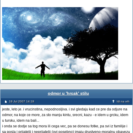
odmor u 'hrcak' stilu
19 Jul 2007 14:19
Idi na vrh
jeste, leto je. i vrucinstina, nepodnosljiva. i svi gledaju kad ce pre da odjure na
odmor, na koje ce more, za sto manju kintu, srecni, kazu - e idem u grcku, idem
u tursku, idem na bali...
i onda se dodje sa tog mora ili cega vec, pa se donesu fotke, pa svi iz familije i
sa posla i prijatelji i neprijatelji (ovi posebno) imaju drustveno-moralnu obavezu