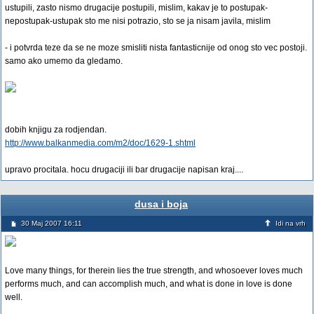
ustupili, zasto nismo drugacije postupili, mislim, kakav je to postupak-
nepostupak-ustupak sto me nisi potrazio, sto se ja nisam javila, mislim
- i potvrda teze da se ne moze smisliti nista fantasticnije od onog sto vec postoji.
samo ako umemo da gledamo.
dobih knjigu za rodjendan.
http://www.balkanmedia.com/m2/doc/1629-1.shtml
upravo procitala. hocu drugaciji ili bar drugacije napisan kraj....
dusa i boja
30 Maj 2007 16:11
Idi na vrh
Love many things, for therein lies the true strength, and whosoever loves much
performs much, and can accomplish much, and what is done in love is done
well.