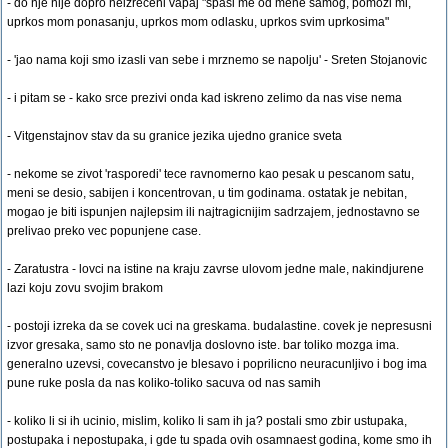
- do nje nije dopro neizreceni vapaj "spasi me od mene samog, pomozi mi,
uprkos mom ponasanju, uprkos mom odlasku, uprkos svim uprkosima"
- 'jao nama koji smo izasli van sebe i mrznemo se napolju' - Sreten Stojanovic
- i pitam se - kako srce prezivi onda kad iskreno zelimo da nas vise nema
- Vitgenstajnov stav da su granice jezika ujedno granice sveta
- nekome se zivot 'rasporedi' tece ravnomerno kao pesak u pescanom satu,
meni se desio, sabijen i koncentrovan, u tim godinama. ostatak je nebitan,
mogao je biti ispunjen najlepsim ili najtragicnijim sadrzajem, jednostavno se
prelivao preko vec popunjene case.
- Zaratustra - lovci na istine na kraju zavrse ulovom jedne male, nakindjurene
lazi koju zovu svojim brakom
- postoji izreka da se covek uci na greskama. budalastine. covek je nepresusni
izvor gresaka, samo sto ne ponavlja doslovno iste. bar toliko mozga ima.
generalno uzevsi, covecanstvo je blesavo i poprilicno neuracunljivo i bog ima
pune ruke posla da nas koliko-toliko sacuva od nas samih
- koliko li si ih ucinio, mislim, koliko li sam ih ja? postali smo zbir ustupaka,
postupaka i nepostupaka, i gde tu spada ovih osamnaest godina, kome smo ih