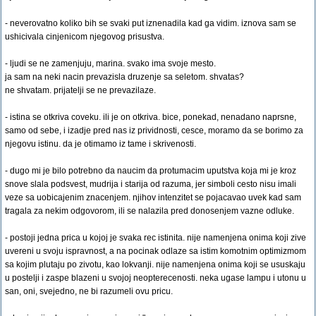
- neverovatno koliko bih se svaki put iznenadila kad ga vidim. iznova sam se
ushicivala cinjenicom njegovog prisustva.
- ljudi se ne zamenjuju, marina. svako ima svoje mesto.
ja sam na neki nacin prevazisla druzenje sa seletom. shvatas?
ne shvatam. prijatelji se ne prevazilaze.
- istina se otkriva coveku. ili je on otkriva. bice, ponekad, nenadano naprsne,
samo od sebe, i izadje pred nas iz prividnosti, cesce, moramo da se borimo za
njegovu istinu. da je otimamo iz tame i skrivenosti.
- dugo mi je bilo potrebno da naucim da protumacim uputstva koja mi je kroz
snove slala podsvest, mudrija i starija od razuma, jer simboli cesto nisu imali
veze sa uobicajenim znacenjem. njihov intenzitet se pojacavao uvek kad sam
tragala za nekim odgovorom, ili se nalazila pred donosenjem vazne odluke.
- postoji jedna prica u kojoj je svaka rec istinita. nije namenjena onima koji zive
uvereni u svoju ispravnost, a na pocinak odlaze sa istim komotnim optimizmom
sa kojim plutaju po zivotu, kao lokvanji. nije namenjena onima koji se ususkaju
u postelji i zaspe blazeni u svojoj neopterecenosti. neka ugase lampu i utonu u
san, oni, svejedno, ne bi razumeli ovu pricu.