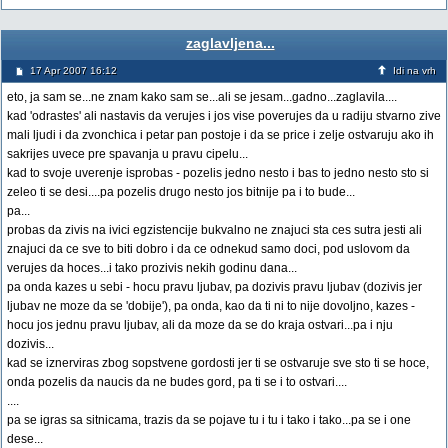
zaglavljena...
17 Apr 2007 16:12
Idi na vrh
eto, ja sam se...ne znam kako sam se...ali se jesam...gadno...zaglavila....
kad 'odrastes' ali nastavis da verujes i jos vise poverujes da u radiju stvarno zive
mali ljudi i da zvonchica i petar pan postoje i da se price i zelje ostvaruju ako ih
sakrijes uvece pre spavanja u pravu cipelu...
kad to svoje uverenje isprobas - pozelis jedno nesto i bas to jedno nesto sto si
zeleo ti se desi....pa pozelis drugo nesto jos bitnije pa i to bude...
pa...
probas da zivis na ivici egzistencije bukvalno ne znajuci sta ces sutra jesti ali
znajuci da ce sve to biti dobro i da ce odnekud samo doci, pod uslovom da
verujes da hoces...i tako prozivis nekih godinu dana...
pa onda kazes u sebi - hocu pravu ljubav, pa dozivis pravu ljubav (dozivis jer
ljubav ne moze da se 'dobije'), pa onda, kao da ti ni to nije dovoljno, kazes -
hocu jos jednu pravu ljubav, ali da moze da se do kraja ostvari...pa i nju
dozivis...
kad se iznerviras zbog sopstvene gordosti jer ti se ostvaruje sve sto ti se hoce,
onda pozelis da naucis da ne budes gord, pa ti se i to ostvari....
....
pa se igras sa sitnicama, trazis da se pojave tu i tu i tako i tako...pa se i one
dese...