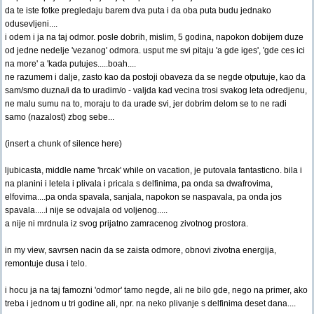
da te iste fotke pregledaju barem dva puta i da oba puta budu jednako
odusevljeni....
i odem i ja na taj odmor. posle dobrih, mislim, 5 godina, napokon dobijem duze
od jedne nedelje 'vezanog' odmora. usput me svi pitaju 'a gde iges', 'gde ces ici
na more' a 'kada putujes.....boah....
ne razumem i dalje, zasto kao da postoji obaveza da se negde otputuje, kao da
sam/smo duzna/i da to uradim/o - valjda kad vecina trosi svakog leta odredjenu,
ne malu sumu na to, moraju to da urade svi, jer dobrim delom se to ne radi
samo (nazalost) zbog sebe...
(insert a chunk of silence here)
ljubicasta, middle name 'hrcak' while on vacation, je putovala fantasticno. bila i
na planini i letela i plivala i pricala s delfinima, pa onda sa dwafrovima,
elfovima....pa onda spavala, sanjala, napokon se naspavala, pa onda jos
spavala.....i nije se odvajala od voljenog.....
a nije ni mrdnula iz svog prijatno zamracenog zivotnog prostora.
in my view, savrsen nacin da se zaista odmore, obnovi zivotna energija,
remontuje dusa i telo.
i hocu ja na taj famozni 'odmor' tamo negde, ali ne bilo gde, nego na primer, ako
treba i jednom u tri godine ali, npr. na neko plivanje s delfinima deset dana....