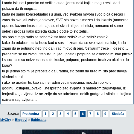
i onda iskusis i poneko od velikih cuda, jer su neki koji ih mogu resili da ti
pokazu da ih mogu....
kada ne samo konceptualno i u umu, vec svakom mrvom svog bica osecas i
znas da sve, ali zaista, doslovce, SVE sto pozelis mozes i da iskusis (namerno
opet ne kazem imas, ne imaju se ni stvari ni ljudi ni nista, nemamo ni same
sebe) i probas kako izgleda kada ti dodje to sto zelis....
sta posle toga radis sa sobom? sta tada zelis? kako zelis? zasto?
kako da odaberem sta hocu kad u sustini znam da se sve svodi na isto, kada
znam da je potpuno nebitno da li radim ovo ili ono, 'ostvarim' trece ili deseto....
prebacim se na zivot u trenutku hiljadu posto i potpuno se oslobodim, kao ptica?
i suocim se sa neizvesnoscu do koske, potpuno, postanem freak za okolinu do
kraja?
to je jedino sto mi je preostalo da uradim, sto zelim da uradim, sto predstavlja
sledeci korak....
i ako ne uradim to, kao sto ne radim vec mesecima, mozda i po koju
godinu...ostajem...ovako....nespretno zaglavljena, s namerom zaglavljena, iz
lenjosti zaglavljena, iz ne-zelje da se odreknem nekih gadgeta i sitnica u kojima
uzivam zaglavljena....
Strana:
Prethodna
1
2
3
4
5
6
7
8
9
Sledeća
»
»
MyCity
Blogovi
ljubicasta