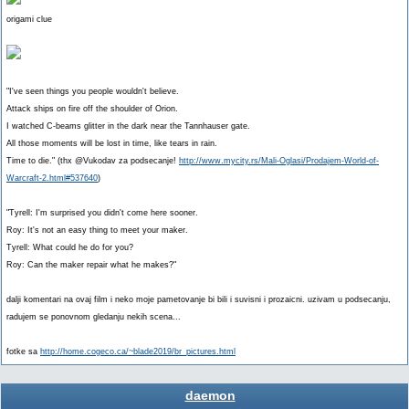
origami clue
"I've seen things you people wouldn't believe.
Attack ships on fire off the shoulder of Orion.
I watched C-beams glitter in the dark near the Tannhauser gate.
All those moments will be lost in time, like tears in rain.
Time to die." (thx @Vukodav za podsecanje!
http://www.mycity.rs/Mali-Oglasi/Prodajem-World-of-
Warcraft-2.html#537640
)
"Tyrell: I'm surprised you didn't come here sooner.
Roy: It's not an easy thing to meet your maker.
Tyrell: What could he do for you?
Roy: Can the maker repair what he makes?"
dalji komentari na ovaj film i neko moje pametovanje bi bili i suvisni i prozaicni. uzivam u podsecanju,
radujem se ponovnom gledanju nekih scena...
fotke sa
http://home.cogeco.ca/~blade2019/br_pictures.html
daemon