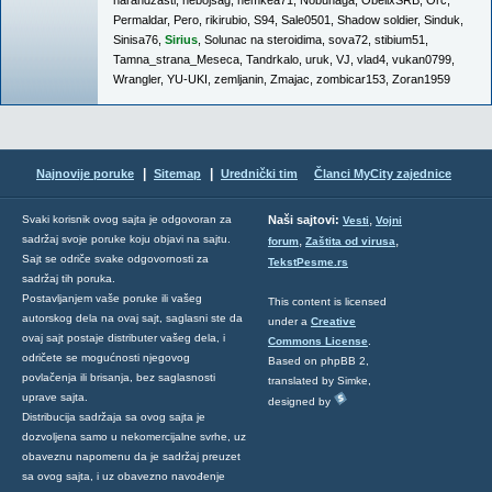
narandzasti
,
nebojsag
,
nemkea71
,
Nobunaga
,
ObelixSRB
,
Orc
,
Permaldar
,
Pero
,
rikirubio
,
S94
,
Sale0501
,
Shadow soldier
,
Sinduk
,
Sinisa76
,
Sirius
,
Solunac na steroidima
,
sova72
,
stibium51
,
Tamna_strana_Meseca
,
Tandrkalo
,
uruk
,
VJ
,
vlad4
,
vukan0799
,
Wrangler
,
YU-UKI
,
zemljanin
,
Zmajac
,
zombicar153
,
Zoran1959
|
|
Najnovije poruke
Sitemap
Urednički tim
Članci MyCity zajednice
,
Svaki korisnik ovog sajta je odgovoran za
Naši sajtovi:
Vesti
Vojni
sadržaj svoje poruke koju objavi na sajtu.
,
,
forum
Zaštita od virusa
Sajt se odriče svake odgovornosti za
TekstPesme.rs
sadržaj tih poruka.
Postavljanjem vaše poruke ili vašeg
This content is licensed
autorskog dela na ovaj sajt, saglasni ste da
under a
Creative
ovaj sajt postaje distributer vašeg dela, i
Commons License
.
odričete se mogućnosti njegovog
Based on phpBB 2,
povlačenja ili brisanja, bez saglasnosti
translated by Simke,
uprave sajta.
designed by
Distribucija sadržaja sa ovog sajta je
dozvoljena samo u nekomercijalne svrhe, uz
obaveznu napomenu da je sadržaj preuzet
sa ovog sajta, i uz obavezno navođenje