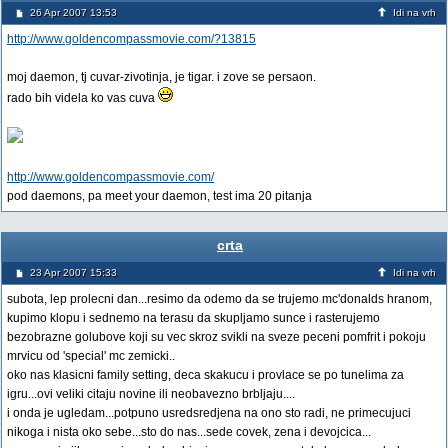
26 Apr 2007 13:53
Idi na vrh
http://www.goldencompassmovie.com/?13815
moj daemon, tj cuvar-zivotinja, je tigar. i zove se persaon.
rado bih videla ko vas cuva
http://www.goldencompassmovie.com/
pod daemons, pa meet your daemon, test ima 20 pitanja
crta
23 Apr 2007 15:33
Idi na vrh
subota, lep prolecni dan...resimo da odemo da se trujemo mc'donalds hranom,
kupimo klopu i sednemo na terasu da skupljamo sunce i rasterujemo
bezobrazne golubove koji su vec skroz svikli na sveze peceni pomfrit i pokoju
mrvicu od 'special' mc zemicki..
oko nas klasicni family setting, deca skakucu i provlace se po tunelima za
igru...ovi veliki citaju novine ili neobavezno brbljaju....
i onda je ugledam...potpuno usredsredjena na ono sto radi, ne primecujuci
nikoga i nista oko sebe...sto do nas...sede covek, zena i devojcica...