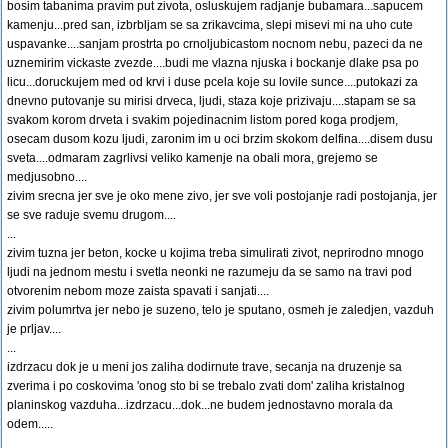
bosim tabanima pravim put zivota, osluskujem radjanje bubamara...sapucem
kamenju...pred san, izbrbljam se sa zrikavcima, slepi misevi mi na uho cute
uspavanke....sanjam prostrta po crnoljubicastom nocnom nebu, pazeci da ne
uznemirim vickaste zvezde....budi me vlazna njuska i bockanje dlake psa po
licu...doruckujem med od krvi i duse pcela koje su lovile sunce....putokazi za
dnevno putovanje su mirisi drveca, ljudi, staza koje prizivaju....stapam se sa
svakom korom drveta i svakim pojedinacnim listom pored koga prodjem,
osecam dusom kozu ljudi, zaronim im u oci brzim skokom delfina....disem dusu
sveta....odmaram zagrlivsi veliko kamenje na obali mora, grejemo se
medjusobno....
zivim srecna jer sve je oko mene zivo, jer sve voli postojanje radi postojanja, jer
se sve raduje svemu drugom....
...
zivim tuzna jer beton, kocke u kojima treba simulirati zivot, neprirodno mnogo
ljudi na jednom mestu i svetla neonki ne razumeju da se samo na travi pod
otvorenim nebom moze zaista spavati i sanjati....
zivim polumrtva jer nebo je suzeno, telo je sputano, osmeh je zaledjen, vazduh
je prljav....
...
izdrzacu dok je u meni jos zaliha dodirnute trave, secanja na druzenje sa
zverima i po coskovima 'onog sto bi se trebalo zvati dom' zaliha kristalnog
planinskog vazduha...izdrzacu...dok...ne budem jednostavno morala da
odem.....