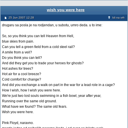
wish you were here
25 Jun 2007 12:28
Idi na vrh
drugaru sa posla je na rodjendan, u subotu, umro deda. u to ime:
So, so you think you can tell Heaven from Hell,
blue skies from pain.
Can you tell a green field from a cold steel rail?
A smile from a veil?
Do you think you can tell?
And did they get you to trade your heroes for ghosts?
Hot ashes for trees?
Hot air for a cool breeze?
Cold comfort for change?
And did you exchange a walk on part in the war for a lead role in a cage?
How I wish, how I wish you were here.
We're just two lost souls swimming in a fish bowl, year after year,
Running over the same old ground.
What have we found? The same old fears.
Wish you were here.
Pink Floyd, naravno.