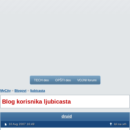
TECH deo
OPŠTI deo
VOJNI forumi
»
»
MyCity
Blogovi
ljubicasta
Blog korisnika ljubicasta
druid
10 Avg 2007 16:49
Idi na vrh