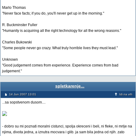
Marlo Thomas
"Never face facts; if you do, you'll never get up in the morning."
R. Buckminster Fuller
"Humanity is acquiring all the right technology for all the wrong reasons."
Charles Bukowski
"Some people never go crazy. What truly horrible lives they must lead."
Unknown
"Good judgement comes from experience. Experience comes from bad
judgement."
spletkarenje...
14 Jun 2007 13:01
Idi na vrh
...sa sopstvenom dusom....
- dobro su mi poznati moralni cistunci, spolja okreceni i beli, ni fleke, ni mrlje na
njima, divota jedna, a iznutra mocvara i glib. ja sam bila jedna od njih. zato