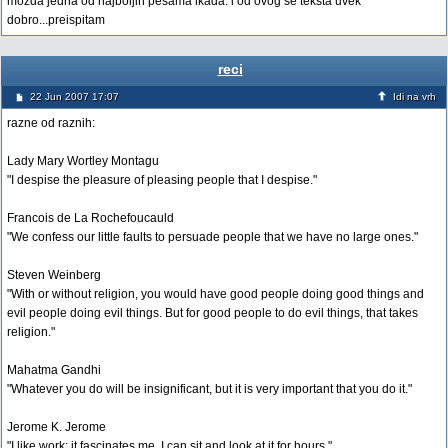
mozda jedna od najboljih pesama ikada. i od ovog se teksta uvek
dobro...preispitam
reci
22 Jun 2007 17:07
Idi na vrh
razne od raznih:
Lady Mary Wortley Montagu
"I despise the pleasure of pleasing people that I despise."
Francois de La Rochefoucauld
"We confess our little faults to persuade people that we have no large ones."
Steven Weinberg
"With or without religion, you would have good people doing good things and
evil people doing evil things. But for good people to do evil things, that takes
religion."
Mahatma Gandhi
"Whatever you do will be insignificant, but it is very important that you do it."
Jerome K. Jerome
"I like work: it fascinates me. I can sit and look at it for hours."