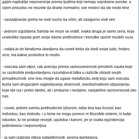
gajim najdublje nepoverenje prema ljudima koji nemaju sopstvene poroke. u
cijem prisustvu ne mozete da disete normalno, sve misleci da ste nesto krivi
- savladjivanje greha ne vodi nuzno ka vrlini, ali zasigurno vodi veri
- jednom izgubljena Sarlota ne moze se vratiti. svaka druga je samo zena, koja
unekoliko ispasta greh svoje davne prethodnice i trenutke oporih muskih suza
- ostala je do fanatizma ubedjena da covek treba da sledi svoje ludo, hrabro
srce, ma kakve posledice to nosilo
- osecala sam otpor, cak averziju prema samouverenosti prirodnih nauka koje
su razdrobile pretpostavljenu razumljivost bitka u razlicite oblasti svojih
prinadleznosti. one nisu mogle da ugase metafizicku zedj koju sam osecala.
tezila sam drugacijem sagledavanju stvarnosti, sveobuhvatnom objasnjenju
koje ide iza i preko stedre, ali i prolazne i nestalne, varijabilne raznovrsnosti oko
nas.
- covek, jednim svemu-prethodecim izborom, sebe bira kao licnost, kao
individuu, kao slobodu. i u tome ne mogu pomoci ni filozofski sistemi, ni tudje
iskustvo, tu ne postoje recepti, uputstva i kanoni, jer je svaka egzistencija
jedinstvena i neponovljiva
- ja sam izabrala viteza subjektivnosti. serena kjerkegora.