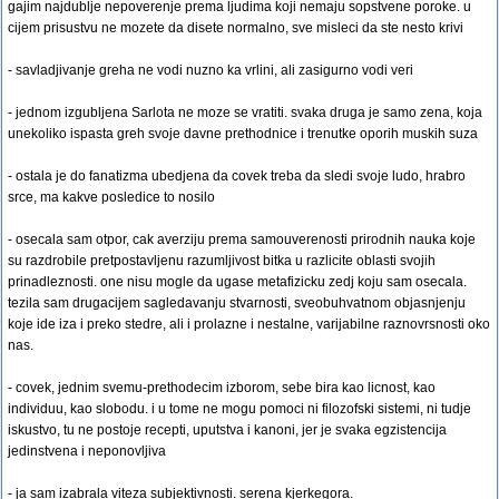
gajim najdublje nepoverenje prema ljudima koji nemaju sopstvene poroke. u
cijem prisustvu ne mozete da disete normalno, sve misleci da ste nesto krivi
- savladjivanje greha ne vodi nuzno ka vrlini, ali zasigurno vodi veri
- jednom izgubljena Sarlota ne moze se vratiti. svaka druga je samo zena, koja
unekoliko ispasta greh svoje davne prethodnice i trenutke oporih muskih suza
- ostala je do fanatizma ubedjena da covek treba da sledi svoje ludo, hrabro
srce, ma kakve posledice to nosilo
- osecala sam otpor, cak averziju prema samouverenosti prirodnih nauka koje
su razdrobile pretpostavljenu razumljivost bitka u razlicite oblasti svojih
prinadleznosti. one nisu mogle da ugase metafizicku zedj koju sam osecala.
tezila sam drugacijem sagledavanju stvarnosti, sveobuhvatnom objasnjenju
koje ide iza i preko stedre, ali i prolazne i nestalne, varijabilne raznovrsnosti oko
nas.
- covek, jednim svemu-prethodecim izborom, sebe bira kao licnost, kao
individuu, kao slobodu. i u tome ne mogu pomoci ni filozofski sistemi, ni tudje
iskustvo, tu ne postoje recepti, uputstva i kanoni, jer je svaka egzistencija
jedinstvena i neponovljiva
- ja sam izabrala viteza subjektivnosti. serena kjerkegora.