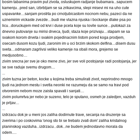
bosim tabanima pravim put zivota, osluskujem radjanje bubamara...sapucem
kamenju...pred san, izbrbljam se sa zrikavcima, slepi misevi mi na uho cute
uspavanke....sanjam prostrta po crnoljubicastom nocnom nebu, pazeci da ne
uznemirim vickaste zvezde....budi me vlazna njuska i bockanje dlake psa po
licu...doruckujem med od krvi i duse pcela koje su lovile sunce....putokazi za
dnevno putovanje su mirisi drveca, ljudi, staza koje prizivaju....stapam se sa
svakom korom drveta i svakim pojedinacnim listom pored koga prodjem,
osecam dusom kozu ljudi, zaronim im u oci brzim skokom delfina....disem dusu
sveta....odmaram zagrlivsi veliko kamenje na obali mora, grejemo se
medjusobno....
zivim srecna jer sve je oko mene zivo, jer sve voli postojanje radi postojanja, jer
se sve raduje svemu drugom....
...
zivim tuzna jer beton, kocke u kojima treba simulirati zivot, neprirodno mnogo
ljudi na jednom mestu i svetla neonki ne razumeju da se samo na travi pod
otvorenim nebom moze zaista spavati i sanjati....
zivim polumrtva jer nebo je suzeno, telo je sputano, osmeh je zaledjen, vazduh
je prljav....
...
izdrzacu dok je u meni jos zaliha dodirnute trave, secanja na druzenje sa
zverima i po coskovima 'onog sto bi se trebalo zvati dom' zaliha kristalnog
planinskog vazduha...izdrzacu...dok...ne budem jednostavno morala da
odem.....