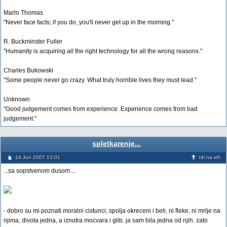
Marlo Thomas
"Never face facts; if you do, you'll never get up in the morning."
R. Buckminster Fuller
"Humanity is acquiring all the right technology for all the wrong reasons."
Charles Bukowski
"Some people never go crazy. What truly horrible lives they must lead."
Unknown
"Good judgement comes from experience. Experience comes from bad
judgement."
spletkarenje...
14 Jun 2007 13:01
Idi na vrh
...sa sopstvenom dusom....
- dobro su mi poznati moralni cistunci, spolja okreceni i beli, ni fleke, ni mrlje na
njima, divota jedna, a iznutra mocvara i glib. ja sam bila jedna od njih. zato