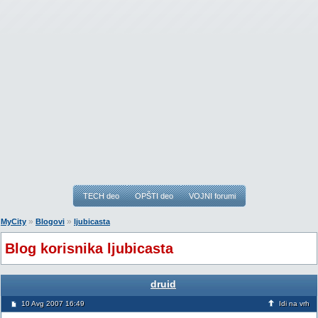
TECH deo
OPŠTI deo
VOJNI forumi
»
»
MyCity
Blogovi
ljubicasta
Blog korisnika ljubicasta
druid
10 Avg 2007 16:49
Idi na vrh