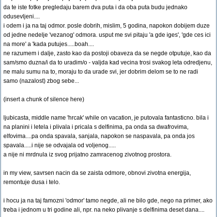
da te iste fotke pregledaju barem dva puta i da oba puta budu jednako
odusevljeni....
i odem i ja na taj odmor. posle dobrih, mislim, 5 godina, napokon dobijem duze
od jedne nedelje 'vezanog' odmora. usput me svi pitaju 'a gde iges', 'gde ces ici
na more' a 'kada putujes.....boah....
ne razumem i dalje, zasto kao da postoji obaveza da se negde otputuje, kao da
sam/smo duzna/i da to uradim/o - valjda kad vecina trosi svakog leta odredjenu,
ne malu sumu na to, moraju to da urade svi, jer dobrim delom se to ne radi
samo (nazalost) zbog sebe...
(insert a chunk of silence here)
ljubicasta, middle name 'hrcak' while on vacation, je putovala fantasticno. bila i
na planini i letela i plivala i pricala s delfinima, pa onda sa dwafrovima,
elfovima....pa onda spavala, sanjala, napokon se naspavala, pa onda jos
spavala.....i nije se odvajala od voljenog.....
a nije ni mrdnula iz svog prijatno zamracenog zivotnog prostora.
in my view, savrsen nacin da se zaista odmore, obnovi zivotna energija,
remontuje dusa i telo.
i hocu ja na taj famozni 'odmor' tamo negde, ali ne bilo gde, nego na primer, ako
treba i jednom u tri godine ali, npr. na neko plivanje s delfinima deset dana....