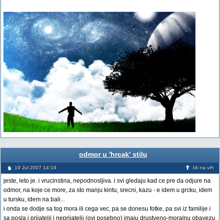
odmor u 'hrcak' stilu
19 Jul 2007 14:19
Idi na vrh
jeste, leto je. i vrucinstina, nepodnosljiva. i svi gledaju kad ce pre da odjure na
odmor, na koje ce more, za sto manju kintu, srecni, kazu - e idem u grcku, idem
u tursku, idem na bali...
i onda se dodje sa tog mora ili cega vec, pa se donesu fotke, pa svi iz familije i
sa posla i prijatelji i neprijatelji (ovi posebno) imaju drustveno-moralnu obavezu