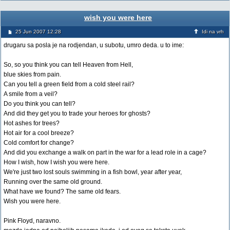
wish you were here
25 Jun 2007 12:28
Idi na vrh
drugaru sa posla je na rodjendan, u subotu, umro deda. u to ime:
So, so you think you can tell Heaven from Hell,
blue skies from pain.
Can you tell a green field from a cold steel rail?
A smile from a veil?
Do you think you can tell?
And did they get you to trade your heroes for ghosts?
Hot ashes for trees?
Hot air for a cool breeze?
Cold comfort for change?
And did you exchange a walk on part in the war for a lead role in a cage?
How I wish, how I wish you were here.
We're just two lost souls swimming in a fish bowl, year after year,
Running over the same old ground.
What have we found? The same old fears.
Wish you were here.
Pink Floyd, naravno.