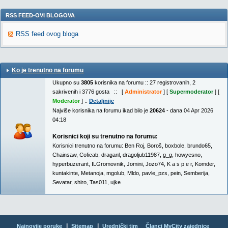
RSS FEED-OVI BLOGOVA
RSS feed ovog bloga
Ko je trenutno na forumu
Ukupno su
3805
korisnika na forumu :: 27 registrovanih, 2
sakrivenih i 3776 gosta :: [
Administrator
] [
Supermoderator
] [
Moderator
] ::
Detaljnije
Najviše korisnika na forumu ikad bilo je
20624
- dana 04 Apr 2026
04:18
Korisnici koji su trenutno na forumu:
Korisnici trenutno na forumu:
Ben Roj
,
Boroš
,
boxbole
,
brundo65
,
Chainsaw
,
Coficab
,
draganl
,
dragoljub11987
,
g_g
,
howyesno
,
hyperbuzerant
,
ILGromovnik
,
Jomini
,
Jozo74
,
K a s p e r
,
Komder
,
kuntakinte
,
Metanoja
,
mgolub
,
Mldo
,
pavle_pzs
,
pein
,
Semberija
,
Sevatar
,
shiro
,
Tas011
,
ujke
|
|
Najnovije poruke
Sitemap
Urednički tim
Članci MyCity zajednice