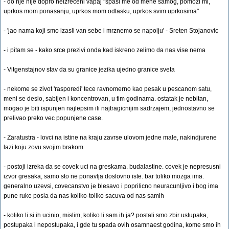
- do nje nije dopro neizreceni vapaj "spasi me od mene samog, pomozi mi,
uprkos mom ponasanju, uprkos mom odlasku, uprkos svim uprkosima"
- 'jao nama koji smo izasli van sebe i mrznemo se napolju' - Sreten Stojanovic
- i pitam se - kako srce prezivi onda kad iskreno zelimo da nas vise nema
- Vitgenstajnov stav da su granice jezika ujedno granice sveta
- nekome se zivot 'rasporedi' tece ravnomerno kao pesak u pescanom satu,
meni se desio, sabijen i koncentrovan, u tim godinama. ostatak je nebitan,
mogao je biti ispunjen najlepsim ili najtragicnijim sadrzajem, jednostavno se
prelivao preko vec popunjene case.
- Zaratustra - lovci na istine na kraju zavrse ulovom jedne male, nakindjurene
lazi koju zovu svojim brakom
- postoji izreka da se covek uci na greskama. budalastine. covek je nepresusni
izvor gresaka, samo sto ne ponavlja doslovno iste. bar toliko mozga ima.
generalno uzevsi, covecanstvo je blesavo i poprilicno neuracunljivo i bog ima
pune ruke posla da nas koliko-toliko sacuva od nas samih
- koliko li si ih ucinio, mislim, koliko li sam ih ja? postali smo zbir ustupaka,
postupaka i nepostupaka, i gde tu spada ovih osamnaest godina, kome smo ih