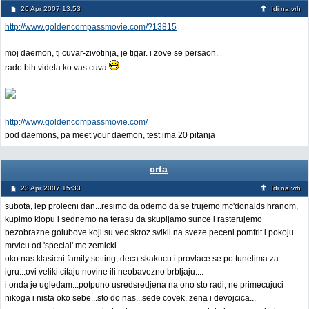
26 Apr 2007 13:53
Idi na vrh
http://www.goldencompassmovie.com/?13815
moj daemon, tj cuvar-zivotinja, je tigar. i zove se persaon.
rado bih videla ko vas cuva
http://www.goldencompassmovie.com/
pod daemons, pa meet your daemon, test ima 20 pitanja
crta
23 Apr 2007 15:33
Idi na vrh
subota, lep prolecni dan...resimo da odemo da se trujemo mc'donalds hranom,
kupimo klopu i sednemo na terasu da skupljamo sunce i rasterujemo
bezobrazne golubove koji su vec skroz svikli na sveze peceni pomfrit i pokoju
mrvicu od 'special' mc zemicki..
oko nas klasicni family setting, deca skakucu i provlace se po tunelima za
igru...ovi veliki citaju novine ili neobavezno brbljaju....
i onda je ugledam...potpuno usredsredjena na ono sto radi, ne primecujuci
nikoga i nista oko sebe...sto do nas...sede covek, zena i devojcica...