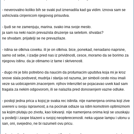
- neverovatno koliko bih se svaki put iznenadila kad ga vidim. iznova sam se
ushicivala cinjenicom njegovog prisustva.
- ljudi se ne zamenjuju, marina. svako ima svoje mesto.
ja sam na neki nacin prevazisla druzenje sa seletom. shvatas?
ne shvatam. prijatelji se ne prevazilaze.
- istina se otkriva coveku. ili je on otkriva. bice, ponekad, nenadano naprsne,
samo od sebe, i izadje pred nas iz prividnosti, cesce, moramo da se borimo za
njegovu istinu. da je otimamo iz tame i skrivenosti.
- dugo mi je bilo potrebno da naucim da protumacim uputstva koja mi je kroz
snove slala podsvest, mudrija i starija od razuma, jer simboli cesto nisu imali
veze sa uobicajenim znacenjem. njihov intenzitet se pojacavao uvek kad sam
tragala za nekim odgovorom, ili se nalazila pred donosenjem vazne odluke.
- postoji jedna prica u kojoj je svaka rec istinita. nije namenjena onima koji zive
uvereni u svoju ispravnost, a na pocinak odlaze sa istim komotnim optimizmom
sa kojim plutaju po zivotu, kao lokvanji. nije namenjena onima koji se ususkaju
u postelji i zaspe blazeni u svojoj neopterecenosti. neka ugase lampu i utonu u
san, oni, svejedno, ne bi razumeli ovu pricu.