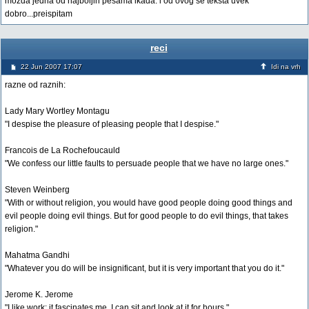
mozda jedna od najboljih pesama ikada. i od ovog se teksta uvek
dobro...preispitam
reci
22 Jun 2007 17:07
Idi na vrh
razne od raznih:
Lady Mary Wortley Montagu
"I despise the pleasure of pleasing people that I despise."
Francois de La Rochefoucauld
"We confess our little faults to persuade people that we have no large ones."
Steven Weinberg
"With or without religion, you would have good people doing good things and
evil people doing evil things. But for good people to do evil things, that takes
religion."
Mahatma Gandhi
"Whatever you do will be insignificant, but it is very important that you do it."
Jerome K. Jerome
"I like work: it fascinates me. I can sit and look at it for hours."