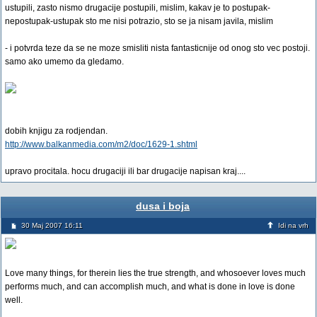
ustupili, zasto nismo drugacije postupili, mislim, kakav je to postupak-
nepostupak-ustupak sto me nisi potrazio, sto se ja nisam javila, mislim
- i potvrda teze da se ne moze smisliti nista fantasticnije od onog sto vec postoji.
samo ako umemo da gledamo.
dobih knjigu za rodjendan.
http://www.balkanmedia.com/m2/doc/1629-1.shtml
upravo procitala. hocu drugaciji ili bar drugacije napisan kraj....
dusa i boja
30 Maj 2007 16:11
Idi na vrh
Love many things, for therein lies the true strength, and whosoever loves much
performs much, and can accomplish much, and what is done in love is done
well.