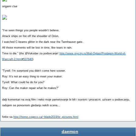
origami clue
"I've seen things you people wouldn't believe.
Attack ships on fire off the shoulder of Orion.
I watched C-beams glitter in the dark near the Tannhauser gate.
All those moments will be lost in time, like tears in rain.
Time to die." (thx @Vukodav za podsecanje!
http://www.mycity.rs/Mali-Oglasi/Prodajem-World-of-
Warcraft-2.html#537640
)
"Tyrell: I'm surprised you didn't come here sooner.
Roy: It's not an easy thing to meet your maker.
Tyrell: What could he do for you?
Roy: Can the maker repair what he makes?"
dalji komentari na ovaj film i neko moje pametovanje bi bili i suvisni i prozaicni. uzivam u podsecanju,
radujem se ponovnom gledanju nekih scena...
fotke sa
http://home.cogeco.ca/~blade2019/br_pictures.html
daemon