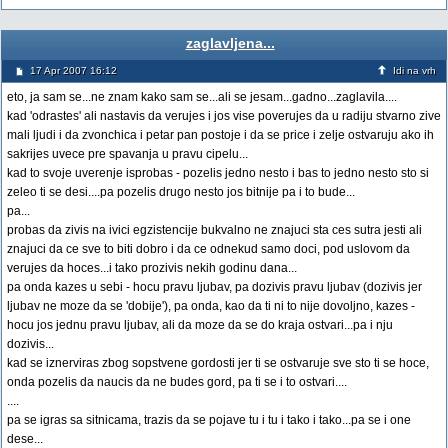
zaglavljena...
17 Apr 2007 16:12
Idi na vrh
eto, ja sam se...ne znam kako sam se...ali se jesam...gadno...zaglavila....
kad 'odrastes' ali nastavis da verujes i jos vise poverujes da u radiju stvarno zive
mali ljudi i da zvonchica i petar pan postoje i da se price i zelje ostvaruju ako ih
sakrijes uvece pre spavanja u pravu cipelu...
kad to svoje uverenje isprobas - pozelis jedno nesto i bas to jedno nesto sto si
zeleo ti se desi....pa pozelis drugo nesto jos bitnije pa i to bude...
pa...
probas da zivis na ivici egzistencije bukvalno ne znajuci sta ces sutra jesti ali
znajuci da ce sve to biti dobro i da ce odnekud samo doci, pod uslovom da
verujes da hoces...i tako prozivis nekih godinu dana...
pa onda kazes u sebi - hocu pravu ljubav, pa dozivis pravu ljubav (dozivis jer
ljubav ne moze da se 'dobije'), pa onda, kao da ti ni to nije dovoljno, kazes -
hocu jos jednu pravu ljubav, ali da moze da se do kraja ostvari...pa i nju
dozivis...
kad se iznerviras zbog sopstvene gordosti jer ti se ostvaruje sve sto ti se hoce,
onda pozelis da naucis da ne budes gord, pa ti se i to ostvari....
....
pa se igras sa sitnicama, trazis da se pojave tu i tu i tako i tako...pa se i one
dese...