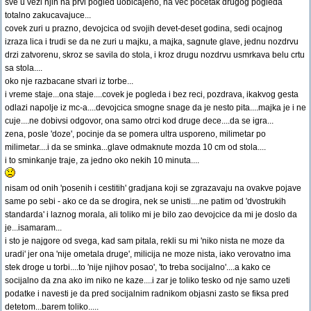
sve u vezi njih na prvi pogled uobicajeno, na vec pocetak drugog pogleda
totalno zakucavajuce...
covek zuri u prazno, devojcica od svojih devet-deset godina, sedi ocajnog
izraza lica i trudi se da ne zuri u majku, a majka, sagnute glave, jednu nozdrvu
drzi zatvorenu, skroz se savila do stola, i kroz drugu nozdrvu usmrkava belu crtu
sa stola....
oko nje razbacane stvari iz torbe...
i vreme staje...ona staje....covek je pogleda i bez reci, pozdrava, ikakvog gesta
odlazi napolje iz mc-a....devojcica smogne snage da je nesto pita....majka je i ne
cuje....ne dobivsi odgovor, ona samo otrci kod druge dece....da se igra...
zena, posle 'doze', pocinje da se pomera ultra usporeno, milimetar po
milimetar....i da se sminka...glave odmaknute mozda 10 cm od stola....
i to sminkanje traje, za jedno oko nekih 10 minuta....
nisam od onih 'posenih i cestitih' gradjana koji se zgrazavaju na ovakve pojave
same po sebi - ako ce da se drogira, nek se unisti....ne patim od 'dvostrukih
standarda' i laznog morala, ali toliko mi je bilo zao devojcice da mi je doslo da
je...isamaram...
i sto je najgore od svega, kad sam pitala, rekli su mi 'niko nista ne moze da
uradi' jer ona 'nije ometala druge', milicija ne moze nista, iako verovatno ima
stek droge u torbi....to 'nije njihov posao', 'to treba socijalno'....a kako ce
socijalno da zna ako im niko ne kaze....i zar je toliko tesko od nje samo uzeti
podatke i navesti je da pred socijalnim radnikom objasni zasto se fiksa pred
detetom...barem toliko.....