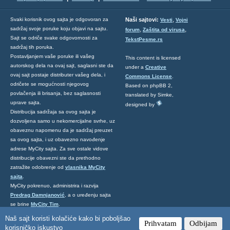
,
Svaki korisnik ovog sajta je odgovoran za
Naši sajtovi:
Vesti
Vojni
sadržaj svoje poruke koju objavi na sajtu.
,
,
forum
Zaštita od virusa
Sajt se odriče svake odgovornosti za
TekstPesme.rs
sadržaj tih poruka.
Postavljanjem vaše poruke ili vašeg
This content is licensed
autorskog dela na ovaj sajt, saglasni ste da
under a
Creative
ovaj sajt postaje distributer vašeg dela, i
Commons License
.
odričete se mogućnosti njegovog
Based on phpBB 2,
povlačenja ili brisanja, bez saglasnosti
translated by Simke,
uprave sajta.
designed by
Distribucija sadržaja sa ovog sajta je
dozvoljena samo u nekomercijalne svrhe, uz
obaveznu napomenu da je sadržaj preuzet
sa ovog sajta, i uz obavezno navođenje
adrese MyCity sajta. Za sve ostale vidove
distribucije obavezni ste da prethodno
zatražite odobrenje od
vlasnika MyCity
sajta
.
MyCity pokrenuo, administrira i razvija
Predrag Damnjanović
, a o uređenju sajta
se brine
MyCity Tim
.
Ukoliko želite da nas kontaktirate kliknite
Naš sajt koristi kolačiće kako bi poboljšao
Prihvatam
Odbijam
ovde
.
korisničko iskustvo