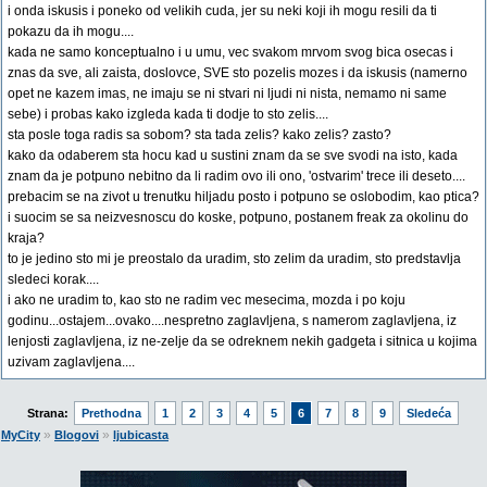
i onda iskusis i poneko od velikih cuda, jer su neki koji ih mogu resili da ti
pokazu da ih mogu....
kada ne samo konceptualno i u umu, vec svakom mrvom svog bica osecas i
znas da sve, ali zaista, doslovce, SVE sto pozelis mozes i da iskusis (namerno
opet ne kazem imas, ne imaju se ni stvari ni ljudi ni nista, nemamo ni same
sebe) i probas kako izgleda kada ti dodje to sto zelis....
sta posle toga radis sa sobom? sta tada zelis? kako zelis? zasto?
kako da odaberem sta hocu kad u sustini znam da se sve svodi na isto, kada
znam da je potpuno nebitno da li radim ovo ili ono, 'ostvarim' trece ili deseto....
prebacim se na zivot u trenutku hiljadu posto i potpuno se oslobodim, kao ptica?
i suocim se sa neizvesnoscu do koske, potpuno, postanem freak za okolinu do
kraja?
to je jedino sto mi je preostalo da uradim, sto zelim da uradim, sto predstavlja
sledeci korak....
i ako ne uradim to, kao sto ne radim vec mesecima, mozda i po koju
godinu...ostajem...ovako....nespretno zaglavljena, s namerom zaglavljena, iz
lenjosti zaglavljena, iz ne-zelje da se odreknem nekih gadgeta i sitnica u kojima
uzivam zaglavljena....
Strana:
Prethodna
1
2
3
4
5
6
7
8
9
Sledeća
»
»
MyCity
Blogovi
ljubicasta