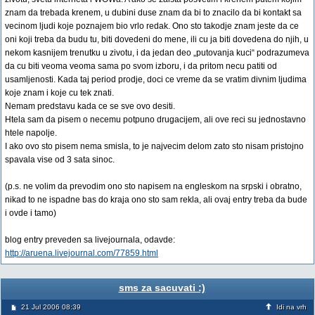
znam da trebada krenem, u dubini duse znam da bi to znacilo da bi kontakt sa
vecinom ljudi koje poznajem bio vrlo redak. Ono sto takodje znam jeste da ce
oni koji treba da budu tu, biti dovedeni do mene, ili cu ja biti dovedena do njih, u
nekom kasnijem trenutku u zivotu, i da jedan deo „putovanja kuci“ podrazumeva
da cu biti veoma veoma sama po svom izboru, i da pritom necu patiti od
usamljenosti. Kada taj period prodje, doci ce vreme da se vratim divnim ljudima
koje znam i koje cu tek znati.
Nemam predstavu kada ce se sve ovo desiti.
Htela sam da pisem o necemu potpuno drugacijem, ali ove reci su jednostavno
htele napolje.
I ako ovo sto pisem nema smisla, to je najvecim delom zato sto nisam pristojno
spavala vise od 3 sata sinoc.
(p.s. ne volim da prevodim ono sto napisem na engleskom na srpski i obratno,
nikad to ne ispadne bas do kraja ono sto sam rekla, ali ovaj entry treba da bude
i ovde i tamo)
blog entry preveden sa livejournala, odavde:
http://aruena.livejournal.com/77859.html
sms za sacuvati :)
21 Jul 2006 08:39
Idi na vrh