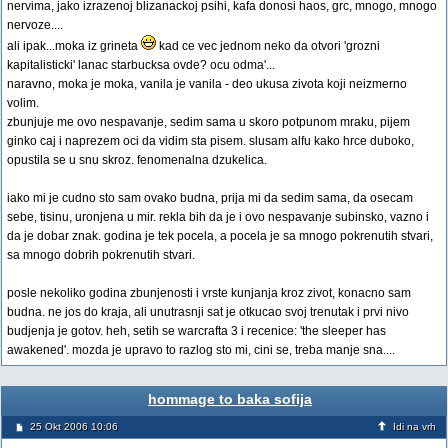
nervima, jako izrazenoj blizanackoj psihi, kafa donosi haos, grc, mnogo, mnogo
nervoze....
ali ipak...moka iz grineta
kad ce vec jednom neko da otvori 'grozni
kapitalisticki' lanac starbucksa ovde? ocu odma'...
naravno, moka je moka, vanila je vanila - deo ukusa zivota koji neizmerno
volim.
zbunjuje me ovo nespavanje, sedim sama u skoro potpunom mraku, pijem
ginko caj i naprezem oci da vidim sta pisem. slusam alfu kako hrce duboko,
opustila se u snu skroz. fenomenalna dzukelica.
iako mi je cudno sto sam ovako budna, prija mi da sedim sama, da osecam
sebe, tisinu, uronjena u mir. rekla bih da je i ovo nespavanje subinsko, vazno i
da je dobar znak. godina je tek pocela, a pocela je sa mnogo pokrenutih stvari,
sa mnogo dobrih pokrenutih stvari.
posle nekoliko godina zbunjenosti i vrste kunjanja kroz zivot, konacno sam
budna. ne jos do kraja, ali unutrasnji sat je otkucao svoj trenutak i prvi nivo
budjenja je gotov. heh, setih se warcrafta 3 i recenice: 'the sleeper has
awakened'. mozda je upravo to razlog sto mi, cini se, treba manje sna....
hommage to baka sofija
25 Okt 2006 10:06
Idi na vrh