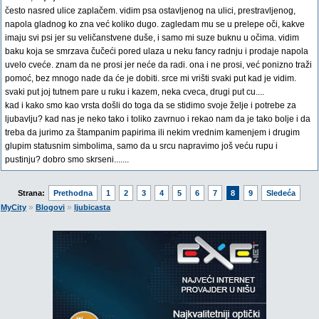
često nasred ulice zaplačem. vidim psa ostavljenog na ulici, prestravljenog,
napola gladnog ko zna već koliko dugo. zagledam mu se u prelepe oči, kakve
imaju svi psi jer su veličanstvene duše, i samo mi suze buknu u očima. vidim
baku koja se smrzava čučeći pored ulaza u neku fancy radnju i prodaje napola
uvelo cveće. znam da ne prosi jer neće da radi. ona i ne prosi, već ponizno traži
pomoć, bez mnogo nade da će je dobiti. srce mi vrišti svaki put kad je vidim.
svaki put joj tutnem pare u ruku i kazem, neka cveca, drugi put cu....
kad i kako smo kao vrsta došli do toga da se stidimo svoje želje i potrebe za
ljubavlju? kad nas je neko tako i toliko zavrnuo i rekao nam da je tako bolje i da
treba da jurimo za štampanim papirima ili nekim vrednim kamenjem i drugim
glupim statusnim simbolima, samo da u srcu napravimo još veću rupu i
pustinju? dobro smo skrseni.......
Strana:
Prethodna
1
2
3
4
5
6
7
8
9
Sledeća
»
»
MyCity
Blogovi
ljubicasta