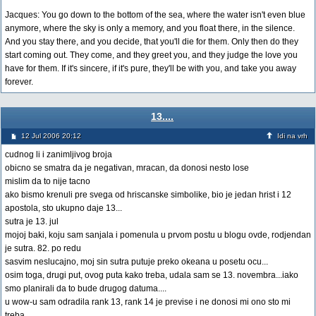
Jacques: You go down to the bottom of the sea, where the water isn't even blue
anymore, where the sky is only a memory, and you float there, in the silence.
And you stay there, and you decide, that you'll die for them. Only then do they
start coming out. They come, and they greet you, and they judge the love you
have for them. If it's sincere, if it's pure, they'll be with you, and take you away
forever.
13....
12 Jul 2006 20:12
Idi na vrh
cudnog li i zanimljivog broja
obicno se smatra da je negativan, mracan, da donosi nesto lose
mislim da to nije tacno
ako bismo krenuli pre svega od hriscanske simbolike, bio je jedan hrist i 12
apostola, sto ukupno daje 13...
sutra je 13. jul
mojoj baki, koju sam sanjala i pomenula u prvom postu u blogu ovde, rodjendan
je sutra. 82. po redu
sasvim neslucajno, moj sin sutra putuje preko okeana u posetu ocu...
osim toga, drugi put, ovog puta kako treba, udala sam se 13. novembra...iako
smo planirali da to bude drugog datuma....
u wow-u sam odradila rank 13, rank 14 je previse i ne donosi mi ono sto mi
treba....