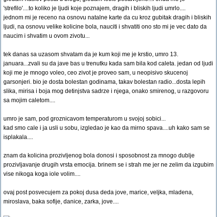
'strefilo'....to koliko je ljudi koje poznajem, dragih i bliskih ljudi umrlo....
jednom mi je receno na osnovu natalne karte da cu kroz gubitak dragih i bliskih
ljudi, na osnovu velike kolicine bola, nauciti i shvatiti ono sto mi je vec dato da
naucim i shvatim u ovom zivotu...
tek danas sa uzasom shvatam da je kum koji me je krstio, umro 13.
januara...zvali su da jave bas u trenutku kada sam bila kod caleta. jedan od ljudi
koji me je mnogo voleo, ceo zivot je proveo sam, u neopisivo skucenoj
garsonjeri. bio je dosta bolestan godinama, takav bolestan radio...dosta lepih
slika, mirisa i boja mog detinjstva sadrze i njega, onako smirenog, u razgovoru
sa mojim caletom....
umro je sam, pod groznicavom temperaturom u svojoj sobici...
kad smo cale i ja usli u sobu, izgledao je kao da mirno spava....uh kako sam se
isplakala....
znam da kolicina prozivljenog bola donosi i sposobnost za mnogo dublje
prozivljavanje drugih vrsta emocija. brinem se i strah me jer ne zelim da izgubim
vise nikoga koga iole volim....
ovaj post posvecujem za pokoj dusa deda jove, marice, veljka, mladena,
miroslava, baka sofije, danice, zarka, jove....