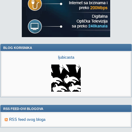
BLOG KORISNIKA
ljubicasta
RSS FEED-OVI BLOGOVA
RSS feed ovog bloga