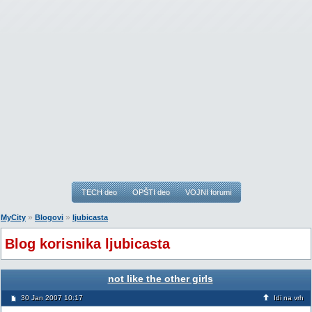
TECH deo
OPŠTI deo
VOJNI forumi
»
»
MyCity
Blogovi
ljubicasta
Blog korisnika ljubicasta
not like the other girls
30 Jan 2007 10:17
Idi na vrh