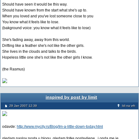
Should have seen it would be this way.
Should have known from the start what she's up to.
When you loved and you've lost someone close to you
You know what it feels like to lose.
(bakground voice: you know what it feels like to lose)
She's fading away, away from this world.
Drifting like a feather she's not like the other girls.
She lives in the clouds and talks to the birds.
Hopeless little one she's not like the other girls I know.
(the Rasmus)
inspired by post by limit
29 Jan 2007 12:39
Idi na vrh
odavde:
http://www.mycity.rs/Blog/Im-a-little-down-today.html
gledam naslov posta u blogu, gledam fotke postavljene...i onda me je