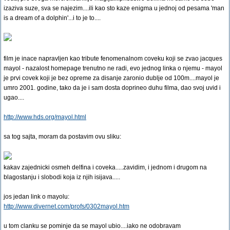
izaziva suze, sva se najezim....ili kao sto kaze enigma u jednoj od pesama 'man
is a dream of a dolphin'...i to je to....
film je inace napravljen kao tribute fenomenalnom coveku koji se zvao jacques
mayol - nazalost homepage trenutno ne radi, evo jednog linka o njemu - mayol
je prvi covek koji je bez opreme za disanje zaronio dublje od 100m....mayol je
umro 2001. godine, tako da je i sam dosta doprineo duhu filma, dao svoj uvid i
ugao....
http://www.hds.org/mayol.html
sa tog sajta, moram da postavim ovu sliku:
kakav zajednicki osmeh delfina i coveka.....zavidim, i jednom i drugom na
blagostanju i slobodi koja iz njih isijava.....
jos jedan link o mayolu:
http://www.divernet.com/profs/0302mayol.htm
u tom clanku se pominje da se mayol ubio....iako ne odobravam