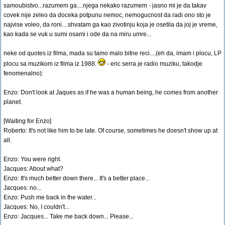
samoubistvo...razumem ga....njega nekako razumem - jasno mi je da takav
covek nije zeleo da doceka potpunu nemoc, nemogucnost da radi ono sto je
najvise voleo, da roni....shvatam ga kao zivotinju koja je osetila da joj je vreme,
kao kada se vuk u sumi osami i ode da na miru umre...
neke od quotes iz filma, mada su tamo malo bitne reci....(eh da, imam i plocu, LP
plocu sa muzikom iz filma iz 1988.
- eric serra je radio muziku, takodje
fenomenalno):
Enzo: Don't look at Jaques as if he was a human being, he comes from another
planet.
[Waiting for Enzo]
Roberto: It's not like him to be late. Of course, sometimes he doesn't show up at
all.
Enzo: You were right.
Jacques: About what?
Enzo: It's much better down there... It's a better place...
Jacques: no...
Enzo: Push me back in the water...
Jacques: No, I couldn't...
Enzo: Jacques... Take me back down... Please...