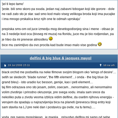
'jel ti lepo tamo'
'jeste. bili smo skoro pa svuda. jedan naj zabavni tobogan koji ide gorore - dole
ne radi zato sto je star. sad smo kod malo viseg velikoga broda koji ima pucajke
i ima mnogo prskalica kroz njih one te odmah uprskaju'
prepiska sms-om od juce izmedju mog devetogodisnjeg sina i mene - otisao je
na 3 nedelje kod oca (bivseg mi muza) na floridu, juce mu je bio rodjendan, pa
je hteo da mi prenese atmosferu
bice mu zanimljivo da ovo procita kad bude imao malo vise godina
delfini & big blue & jacques mayol
19 Jul 2006 15:11
Idi na vrh
black orchid me podsetila na neke filmove svojim blogom oko 'wings of desire'....
setih se sledecih: 'blade runner', 'the fifth element'....i onda - the big blue (le
grand bleu) - isto uradio luc besson, genije, kao i peti element....
taj film odrazava ono sto jesam, zelim, osecam....nenormalno, ali nenormalno
volim zivotinje i prirodno okruzenje, pre svega vodu. imala sam srece da
nekoliko puta u zivotu veoma izbliza vidim delfine, da osetim njihovu energiju -
verujem da spadaju u najrazvijenija bica na planeti (prevescu blog entry koji
sam stavila na LJ pre neki dan i postavicu ga ovde, na tu temu).....
voda, pre svega more/okean...je magija....prisustvo delfina mi samo od sebe