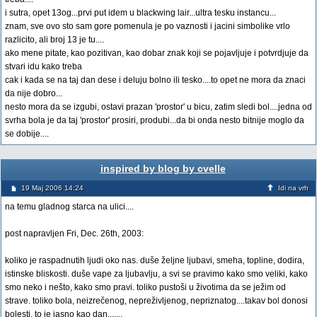
i sutra, opet 13og...prvi put idem u blackwing lair...ultra tesku instancu...
znam, sve ovo sto sam gore pomenula je po vaznosti i jacini simbolike vrlo
razlicito, ali broj 13 je tu....
ako mene pitate, kao pozitivan, kao dobar znak koji se pojavljuje i potvrdjuje da
stvari idu kako treba
cak i kada se na taj dan dese i deluju bolno ili tesko....to opet ne mora da znaci
da nije dobro...
nesto mora da se izgubi, ostavi prazan 'prostor' u bicu, zatim sledi bol....jedna od
svrha bola je da taj 'prostor' prosiri, produbi...da bi onda nesto bitnije moglo da
se dobije....
inspired by blog by cvelle
19 Maj 2006 14:24
Idi na vrh
na temu gladnog starca na ulici....
post napravljen Fri, Dec. 26th, 2003:
koliko je raspadnutih ljudi oko nas. duše željne ljubavi, smeha, topline, dodira,
istinske bliskosti. duše vape za ljubavlju, a svi se pravimo kako smo veliki, kako
smo neko i nešto, kako smo pravi. toliko pustoši u životima da se ježim od
strave. toliko bola, neizrečenog, nepreživljenog, nepriznatog....takav bol donosi
bolesti, to je jasno kao dan.......