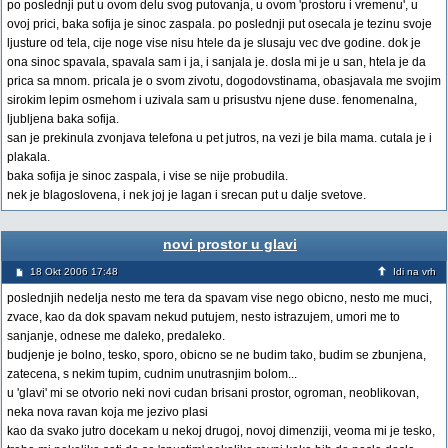
po poslednji put u ovom delu svog putovanja, u ovom 'prostoru i vremenu', u
ovoj prici, baka sofija je sinoc zaspala. po poslednji put osecala je tezinu svoje
ljusture od tela, cije noge vise nisu htele da je slusaju vec dve godine. dok je
ona sinoc spavala, spavala sam i ja, i sanjala je. dosla mi je u san, htela je da
prica sa mnom. pricala je o svom zivotu, dogodovstinama, obasjavala me svojim
sirokim lepim osmehom i uzivala sam u prisustvu njene duse. fenomenalna,
ljubljena baka sofija.
san je prekinula zvonjava telefona u pet jutros, na vezi je bila mama. cutala je i
plakala.
baka sofija je sinoc zaspala, i vise se nije probudila.
nek je blagoslovena, i nek joj je lagan i srecan put u dalje svetove.
novi prostor u glavi
18 Okt 2006 17:48
Idi na vrh
poslednjih nedelja nesto me tera da spavam vise nego obicno, nesto me muci,
zvace, kao da dok spavam nekud putujem, nesto istrazujem, umori me to
sanjanje, odnese me daleko, predaleko.
budjenje je bolno, tesko, sporo, obicno se ne budim tako, budim se zbunjena,
zatecena, s nekim tupim, cudnim unutrasnjim bolom...
u 'glavi' mi se otvorio neki novi cudan brisani prostor, ogroman, neoblikovan,
neka nova ravan koja me jezivo plasi
kao da svako jutro docekam u nekoj drugoj, novoj dimenziji, veoma mi je tesko,