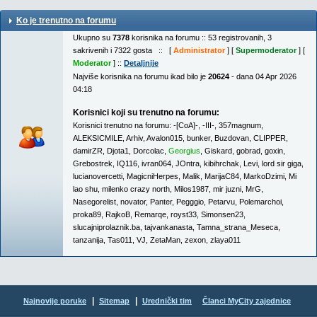
Ko je trenutno na forumu
Ukupno su
7378
korisnika na forumu :: 53 registrovanih, 3
sakrivenih i 7322 gosta :: [
Administrator
] [
Supermoderator
] [
Moderator
] ::
Detaljnije
Najviše korisnika na forumu ikad bilo je
20624
- dana 04 Apr 2026
04:18
Korisnici koji su trenutno na forumu:
Korisnici trenutno na forumu:
-[CoA]-
,
-III-
,
357magnum
,
ALEKSICMILE
,
Arhiv
,
Avalon015
,
bunker
,
Buzdovan
,
CLIPPER
,
damirZR
,
Djota1
,
Dorcolac
,
Georgius
,
Giskard
,
gobrad
,
goxin
,
Grebostrek
,
IQ116
,
ivran064
,
JOntra
,
kibihrchak
,
Levi
,
lord sir giga
,
lucianovercetti
,
MagicniHerpes
,
Malik
,
MarijaC84
,
MarkoDzimi
,
Mi
lao shu
,
milenko crazy north
,
Milos1987
,
mir juzni
,
MrG
,
Nasegorelist
,
novator
,
Panter
,
Pegggio
,
Petarvu
,
Polemarchoi
,
proka89
,
RajkoB
,
Remarqe
,
royst33
,
Simonsen23
,
slucajniprolaznik.ba
,
tajvankanasta
,
Tamna_strana_Meseca
,
tanzanija
,
Tas011
,
VJ
,
ZetaMan
,
zexon
,
zlaya011
|
|
Najnovije poruke
Sitemap
Urednički tim
Članci MyCity zajednice