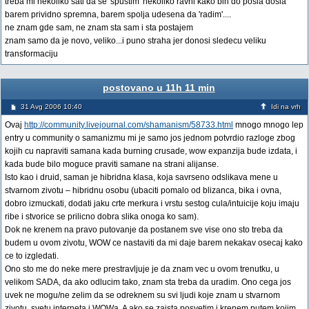
treba mi nekoliko sati da se 'spustim' nekoliko ravni kako bih do posla dosla
barem prividno spremna, barem spolja udesena da 'radim'....
ne znam gde sam, ne znam sta sam i sta postajem
znam samo da je novo, veliko...i puno straha jer donosi sledecu veliku
transformaciju
postovano u 11h 11 min
31 Avg 2006 10:40
Idi na vrh
Ovaj
http://community.livejournal.com/shamanism/58733.html
mnogo mnogo lep
entry u community o samanizmu mi je samo jos jednom potvrdio razloge zbog
kojih cu napraviti samana kada burning crusade, wow expanzija bude izdata, i
kada bude bilo moguce praviti samane na strani alijanse.
Isto kao i druid, saman je hibridna klasa, koja savrseno odslikava mene u
stvarnom zivotu – hibridnu osobu (ubaciti pomalo od blizanca, bika i ovna,
dobro izmuckati, dodati jaku crte merkura i vrstu sestog cula/intuicije koju imaju
ribe i stvorice se prilicno dobra slika onoga ko sam).
Dok ne krenem na pravo putovanje da postanem sve vise ono sto treba da
budem u ovom zivotu, WOW ce nastaviti da mi daje barem nekakav osecaj kako
ce to izgledati.
Ono sto me do neke mere prestravljuje je da znam vec u ovom trenutku, u
velikom SADA, da ako odlucim tako, znam sta treba da uradim. Ono cega jos
uvek ne mogu/ne zelim da se odreknem su svi ljudi koje znam u stvarnom
zivotu, svetu interneta i WOWa. A ako se zaista posvetim i krenem putem kojim