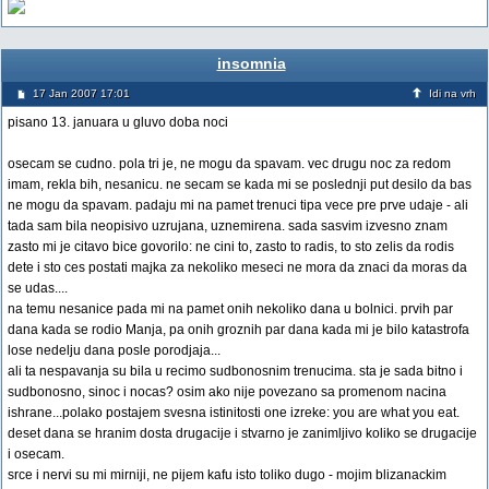
insomnia
17 Jan 2007 17:01
Idi na vrh
pisano 13. januara u gluvo doba noci
osecam se cudno. pola tri je, ne mogu da spavam. vec drugu noc za redom
imam, rekla bih, nesanicu. ne secam se kada mi se poslednji put desilo da bas
ne mogu da spavam. padaju mi na pamet trenuci tipa vece pre prve udaje - ali
tada sam bila neopisivo uzrujana, uznemirena. sada sasvim izvesno znam
zasto mi je citavo bice govorilo: ne cini to, zasto to radis, to sto zelis da rodis
dete i sto ces postati majka za nekoliko meseci ne mora da znaci da moras da
se udas....
na temu nesanice pada mi na pamet onih nekoliko dana u bolnici. prvih par
dana kada se rodio Manja, pa onih groznih par dana kada mi je bilo katastrofa
lose nedelju dana posle porodjaja...
ali ta nespavanja su bila u recimo sudbonosnim trenucima. sta je sada bitno i
sudbonosno, sinoc i nocas? osim ako nije povezano sa promenom nacina
ishrane...polako postajem svesna istinitosti one izreke: you are what you eat.
deset dana se hranim dosta drugacije i stvarno je zanimljivo koliko se drugacije
i osecam.
srce i nervi su mi mirniji, ne pijem kafu isto toliko dugo - mojim blizanackim