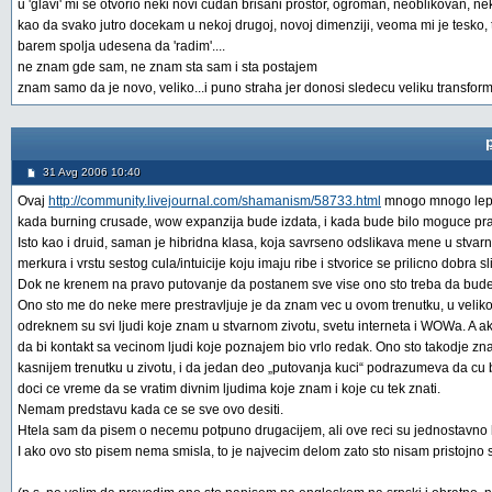
u 'glavi' mi se otvorio neki novi cudan brisani prostor, ogroman, neoblikovan, n
kao da svako jutro docekam u nekoj drugoj, novoj dimenziji, veoma mi je tesko, 
barem spolja udesena da 'radim'....
ne znam gde sam, ne znam sta sam i sta postajem
znam samo da je novo, veliko...i puno straha jer donosi sledecu veliku transform
31 Avg 2006 10:40
Ovaj
http://community.livejournal.com/shamanism/58733.html
mnogo mnogo lep e
kada burning crusade, wow expanzija bude izdata, i kada bude bilo moguce prav
Isto kao i druid, saman je hibridna klasa, koja savrseno odslikava mene u stvarn
merkura i vrstu sestog cula/intuicije koju imaju ribe i stvorice se prilicno dobra 
Dok ne krenem na pravo putovanje da postanem sve vise ono sto treba da budem
Ono sto me do neke mere prestravljuje je da znam vec u ovom trenutku, u veli
odreknem su svi ljudi koje znam u stvarnom zivotu, svetu interneta i WOWa. A 
da bi kontakt sa vecinom ljudi koje poznajem bio vrlo redak. Ono sto takodje znam
kasnijem trenutku u zivotu, i da jedan deo „putovanja kuci“ podrazumeva da cu 
doci ce vreme da se vratim divnim ljudima koje znam i koje cu tek znati.
Nemam predstavu kada ce se sve ovo desiti.
Htela sam da pisem o necemu potpuno drugacijem, ali ove reci su jednostavno 
I ako ovo sto pisem nema smisla, to je najvecim delom zato sto nisam pristojno 