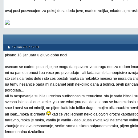
ovaj post posvecujem za pokoj dusa deda jove, marice, veljka, mladena, miroslava
17 Jan 2007 17:01
pisano 13. januara u gluvo doba noci
osecam se cudno. pola tri je, ne mogu da spavam. vec drugu noc za redom imam
mi na pamet trenuci tipa vece pre prve udaje - ali tada sam bila neopisivo uzruja
sto zelis da rodis dete i sto ces postati majka za nekoliko meseci ne mora da zn
na temu nesanice pada mi na pamet onih nekoliko dana u bolnici. prvih par dana
porodjaja...
ali ta nespavanja su bila u recimo sudbonosnim trenucima. sta je sada bitno 
svesna istinitosti one izreke: you are what you eat. deset dana se hranim dosta d
srce i nervi su mi mirniji, ne pijem kafu isto toliko dugo - mojim blizanackim ne
ali ipak...moka iz grineta
kad ce vec jednom neko da otvori 'grozni kapitalisti
naravno, moka je moka, vanila je vanila - deo ukusa zivota koji neizmerno volim
zbunjuje me ovo nespavanje, sedim sama u skoro potpunom mraku, pijem ginko c
fenomenalna dzukelica.