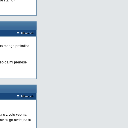
de i tamo)
Idi na vrh
 ima mnogo prskalica
teo da mi prenese
Idi na vrh
uta u zivotu veoma
tavicu ga ovde, na tu