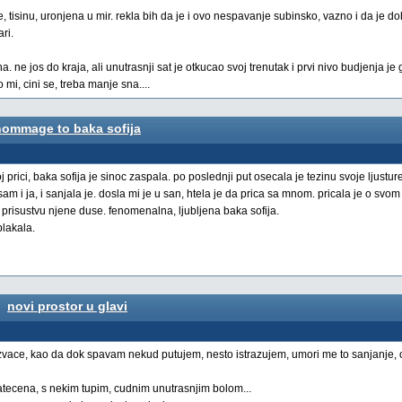
isinu, uronjena u mir. rekla bih da je i ovo nespavanje subinsko, vazno i da je do
ri.
ne jos do kraja, ali unutrasnji sat je otkucao svoj trenutak i prvi nivo budjenja je 
mi, cini se, treba manje sna....
hommage to baka sofija
rici, baka sofija je sinoc zaspala. po poslednji put osecala je tezinu svoje ljusture
m i ja, i sanjala je. dosla mi je u san, htela je da prica sa mnom. pricala je o svom 
risustvu njene duse. fenomenalna, ljubljena baka sofija.
plakala.
novi prostor u glavi
zvace, kao da dok spavam nekud putujem, nesto istrazujem, umori me to sanjanje,
atecena, s nekim tupim, cudnim unutrasnjim bolom...