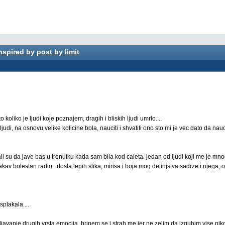
nspired by post by limit
 koliko je ljudi koje poznajem, dragih i bliskih ljudi umrlo....
judi, na osnovu velike kolicine bola, nauciti i shvatiti ono sto mi je vec dato da na
i su da jave bas u trenutku kada sam bila kod caleta. jedan od ljudi koji me je mno
av bolestan radio...dosta lepih slika, mirisa i boja mog detinjstva sadrze i njega,
splakala....
avanje drugih vrsta emocija. brinem se i strah me jer ne zelim da izgubim vise niko