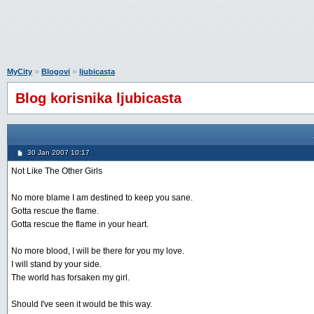
»
»
MyCity
Blogovi
ljubicasta
Blog korisnika ljubicasta
30 Jan 2007 10:17
Not Like The Other Girls
No more blame I am destined to keep you sane.
Gotta rescue the flame.
Gotta rescue the flame in your heart.
No more blood, I will be there for you my love.
I will stand by your side.
The world has forsaken my girl.
Should I've seen it would be this way.