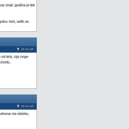
bar znak. godina je tek
gotov. heh, setih se
Idi na vrh
 od tela, cije noge
zivotu,
Idi na vrh
 odnese me daleko,