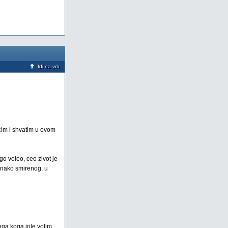
Idi na vrh
ucim i shvatim u ovom
go voleo, ceo zivot je
 onako smirenog, u
ga koga iole volim....