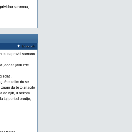
m prividno spremna,
Idi na vrh
h cu napraviti samana
i, dodati jaku crte
ledati.
ogu/ne zelim da se
 znam da bi to znacilo
na do njih, u nekom
a taj period prodje,