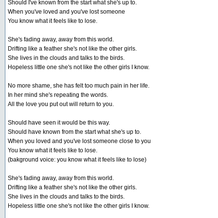
Should I've known from the start what she's up to.
When you've loved and you've lost someone
You know what it feels like to lose.
She's fading away, away from this world.
Drifting like a feather she's not like the other girls.
She lives in the clouds and talks to the birds.
Hopeless little one she's not like the other girls I know.
No more shame, she has felt too much pain in her life.
In her mind she's repeating the words.
All the love you put out will return to you.
Should have seen it would be this way.
Should have known from the start what she's up to.
When you loved and you've lost someone close to you
You know what it feels like to lose.
(bakground voice: you know what it feels like to lose)
She's fading away, away from this world.
Drifting like a feather she's not like the other girls.
She lives in the clouds and talks to the birds.
Hopeless little one she's not like the other girls I know.