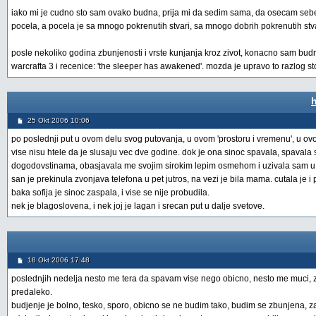
iako mi je cudno sto sam ovako budna, prija mi da sedim sama, da osecam sebe, t
pocela, a pocela je sa mnogo pokrenutih stvari, sa mnogo dobrih pokrenutih stva
posle nekoliko godina zbunjenosti i vrste kunjanja kroz zivot, konacno sam budna. 
warcrafta 3 i recenice: 'the sleeper has awakened'. mozda je upravo to razlog sto 
25 Okt 2006 10:06
po poslednji put u ovom delu svog putovanja, u ovom 'prostoru i vremenu', u ovoj p
vise nisu htele da je slusaju vec dve godine. dok je ona sinoc spavala, spavala sa
dogodovstinama, obasjavala me svojim sirokim lepim osmehom i uzivala sam u p
san je prekinula zvonjava telefona u pet jutros, na vezi je bila mama. cutala je i 
baka sofija je sinoc zaspala, i vise se nije probudila.
nek je blagoslovena, i nek joj je lagan i srecan put u dalje svetove.
18 Okt 2006 17:48
poslednjih nedelja nesto me tera da spavam vise nego obicno, nesto me muci, 
predaleko.
budjenje je bolno, tesko, sporo, obicno se ne budim tako, budim se zbunjena, z