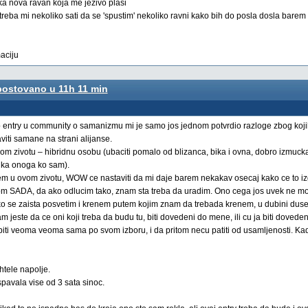
eka nova ravan koja me jezivo plasi
treba mi nekoliko sati da se 'spustim' nekoliko ravni kako bih do posla dosla bare
aciju
postovano u 11h 11 min
ntry u community o samanizmu mi je samo jos jednom potvrdio razloge zbog koji
iti samane na strani alijanse.
om zivotu – hibridnu osobu (ubaciti pomalo od blizanca, bika i ovna, dobro izmuckat
slika onoga ko sam).
 u ovom zivotu, WOW ce nastaviti da mi daje barem nekakav osecaj kako ce to izg
kom SADA, da ako odlucim tako, znam sta treba da uradim. Ono cega jos uvek ne m
ako se zaista posvetim i krenem putem kojim znam da trebada krenem, u dubini duse
 jeste da ce oni koji treba da budu tu, biti dovedeni do mene, ili cu ja biti dovede
biti veoma veoma sama po svom izboru, i da pritom necu patiti od usamljenosti. Kad
htele napolje.
spavala vise od 3 sata sinoc.