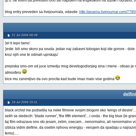
(p.s. ne volim da prevodim ono sto napisem na engleskom na srpski i obratno, ni
blog entry preveden sa livejournala, odavde:
http://aruena.livejournal.com/7785
21 Jul 2006 08:39
'jel ti lepo tamo'
'jeste. bili smo skoro pa svuda. jedan naj zabavni tobogan koji ide gorore - dol
kroz njih one te odmah uprskaju'
prepiska sms-om od juce izmedju mog devetogodisnjeg sina i mene - otisao je na
atmosferu
bice mu zanimljivo da ovo procita kad bude imao malo vise godina
delfin
19 Jul 2006 15:11
black orchid me podsetila na neke filmove svojim blogom oko 'wings of desire'...
setih se sledecih: 'blade runner', 'the fifth element'....i onda - the big blue (le gra
taj film odrazava ono sto jesam, zelim, osecam....nenormalno, ali nenormalno vo
izbliza vidim delfine, da osetim njihovu energiju - verujem da spadaju u najrazvi
temu).....