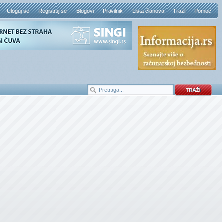
Uloguj se
Registruj se
Blogovi
Pravilnik
Lista članova
Traži
Pomoć