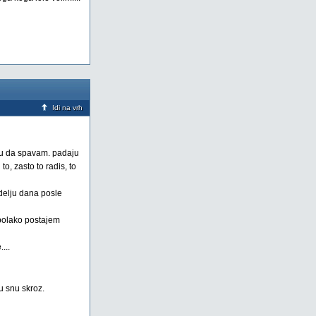
Idi na vrh
gu da spavam. padaju
o, zasto to radis, to
delju dana posle
.polako postajem
...
u snu skroz.