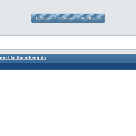
TECH deo
OPŠTI deo
VOJNI forumi
not like the other girls