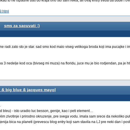
kad to ne ispadne bas do kraja ono sto sam rekla, ali ovaj entry treba da bude i ov
9.html
sms za sacuvati :)
e ne radi zato sto je star. sad smo kod malo viseg velikoga broda koji ima pucajke i
 3 nedelje kod oca (bivseg mi muza) na floridu, juce mu je bio rodjendan, pa je h
i & big blue & jacques mayol
.
nd bleu) - isto uradio luc besson, genije, kao i peti element....
lim zivotinje i prirodno okruzenje, pre svega vodu. imala sam srece da nekoliko p
jenija bica na planeti (prevescu blog entry koji sam stavila na LJ pre neki dan i pos