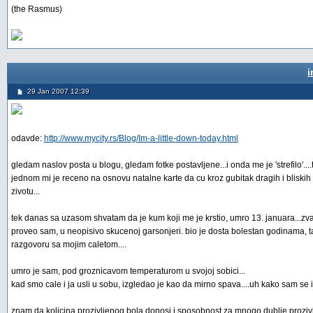
(the Rasmus)
i
29 Jan 2007 12:39
odavde:
http://www.mycity.rs/Blog/Im-a-little-down-today.html
gledam naslov posta u blogu, gledam fotke postavljene...i onda me je 'strefilo'....to
jednom mi je receno na osnovu natalne karte da cu kroz gubitak dragih i bliskih l
zivotu...
tek danas sa uzasom shvatam da je kum koji me je krstio, umro 13. januara...zval
proveo sam, u neopisivo skucenoj garsonjeri. bio je dosta bolestan godinama, tak
razgovoru sa mojim caletom....
umro je sam, pod groznicavom temperaturom u svojoj sobici...
kad smo cale i ja usli u sobu, izgledao je kao da mirno spava....uh kako sam se i
znam da kolicina prozivljenog bola donosi i sposobnost za mnogo dublje prozivlj