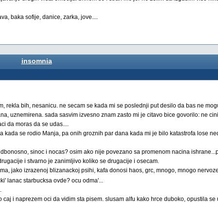
, baka sofije, danice, zarka, jove....
insomnia
, rekla bih, nesanicu. ne secam se kada mi se poslednji put desilo da bas ne mo
na, uznemirena. sada sasvim izvesno znam zasto mi je citavo bice govorilo: ne cini t
aci da moras da se udas....
 kada se rodio Manja, pa onih groznih par dana kada mi je bilo katastrofa lose ne
i sudbonosno, sinoc i nocas? osim ako nije povezano sa promenom nacina ishrane..
rugacije i stvarno je zanimljivo koliko se drugacije i osecam.
rvima, jako izrazenoj blizanackoj psihi, kafa donosi haos, grc, mnogo, mnogo nervoze.
cki' lanac starbucksa ovde? ocu odma'...
.
aj i naprezem oci da vidim sta pisem. slusam alfu kako hrce duboko, opustila se 