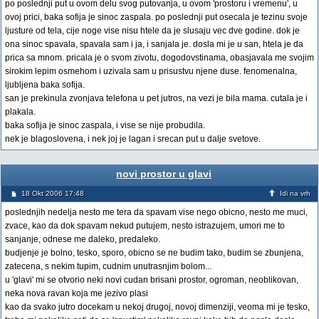
po poslednji put u ovom delu svog putovanja, u ovom 'prostoru i vremenu', u
ovoj prici, baka sofija je sinoc zaspala. po poslednji put osecala je tezinu svoje
ljusture od tela, cije noge vise nisu htele da je slusaju vec dve godine. dok je
ona sinoc spavala, spavala sam i ja, i sanjala je. dosla mi je u san, htela je da
prica sa mnom. pricala je o svom zivotu, dogodovstinama, obasjavala me svojim
sirokim lepim osmehom i uzivala sam u prisustvu njene duse. fenomenalna,
ljubljena baka sofija.
san je prekinula zvonjava telefona u pet jutros, na vezi je bila mama. cutala je i
plakala.
baka sofija je sinoc zaspala, i vise se nije probudila.
nek je blagoslovena, i nek joj je lagan i srecan put u dalje svetove.
novi prostor u glavi
18 Okt 2006 17:48
Idi na vrh
poslednjih nedelja nesto me tera da spavam vise nego obicno, nesto me muci,
zvace, kao da dok spavam nekud putujem, nesto istrazujem, umori me to
sanjanje, odnese me daleko, predaleko.
budjenje je bolno, tesko, sporo, obicno se ne budim tako, budim se zbunjena,
zatecena, s nekim tupim, cudnim unutrasnjim bolom...
u 'glavi' mi se otvorio neki novi cudan brisani prostor, ogroman, neoblikovan,
neka nova ravan koja me jezivo plasi
kao da svako jutro docekam u nekoj drugoj, novoj dimenziji, veoma mi je tesko,