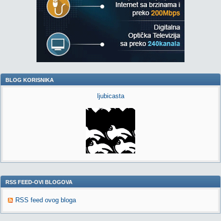
BLOG KORISNIKA
ljubicasta
RSS FEED-OVI BLOGOVA
RSS feed ovog bloga