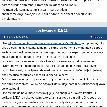
treba mi nekoliko sati da se 'spustim' nekoliko ravni kako bih do posla dosla
barem prividno spremna, barem spolja udesena da 'radim'....
ne znam gde sam, ne znam sta sam i sta postajem
znam samo da je novo, veliko...i puno straha jer donosi sledecu veliku
transformaciju
postovano u 11h 11 min
31 Avg 2006 10:40
Idi na vrh
Ovaj
http://community.livejournal.com/shamanism/58733.html
mnogo mnogo lep
entry u community o samanizmu mi je samo jos jednom potvrdio razloge zbog
kojih cu napraviti samana kada burning crusade, wow expanzija bude izdata, i
kada bude bilo moguce praviti samane na strani alijanse.
Isto kao i druid, saman je hibridna klasa, koja savrseno odslikava mene u
stvarnom zivotu – hibridnu osobu (ubaciti pomalo od blizanca, bika i ovna,
dobro izmuckati, dodati jaku crte merkura i vrstu sestog cula/intuicije koju imaju
ribe i stvorice se prilicno dobra slika onoga ko sam).
Dok ne krenem na pravo putovanje da postanem sve vise ono sto treba da
budem u ovom zivotu, WOW ce nastaviti da mi daje barem nekakav osecaj kako
ce to izgledati.
Ono sto me do neke mere prestravljuje je da znam vec u ovom trenutku, u
velikom SADA, da ako odlucim tako, znam sta treba da uradim. Ono cega jos
uvek ne mogu/ne zelim da se odreknem su svi ljudi koje znam u stvarnom
zivotu, svetu interneta i WOWa. A ako se zaista posvetim i krenem putem kojim