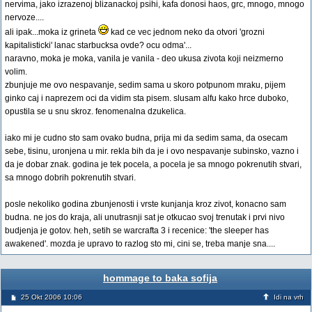
nervima, jako izrazenoj blizanackoj psihi, kafa donosi haos, grc, mnogo, mnogo
nervoze....
ali ipak...moka iz grineta
kad ce vec jednom neko da otvori 'grozni
kapitalisticki' lanac starbucksa ovde? ocu odma'...
naravno, moka je moka, vanila je vanila - deo ukusa zivota koji neizmerno
volim.
zbunjuje me ovo nespavanje, sedim sama u skoro potpunom mraku, pijem
ginko caj i naprezem oci da vidim sta pisem. slusam alfu kako hrce duboko,
opustila se u snu skroz. fenomenalna dzukelica.
iako mi je cudno sto sam ovako budna, prija mi da sedim sama, da osecam
sebe, tisinu, uronjena u mir. rekla bih da je i ovo nespavanje subinsko, vazno i
da je dobar znak. godina je tek pocela, a pocela je sa mnogo pokrenutih stvari,
sa mnogo dobrih pokrenutih stvari.
posle nekoliko godina zbunjenosti i vrste kunjanja kroz zivot, konacno sam
budna. ne jos do kraja, ali unutrasnji sat je otkucao svoj trenutak i prvi nivo
budjenja je gotov. heh, setih se warcrafta 3 i recenice: 'the sleeper has
awakened'. mozda je upravo to razlog sto mi, cini se, treba manje sna....
hommage to baka sofija
25 Okt 2006 10:06
Idi na vrh