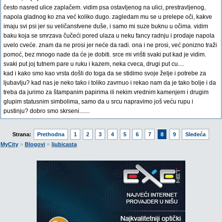
često nasred ulice zaplačem. vidim psa ostavljenog na ulici, prestravljenog,
napola gladnog ko zna već koliko dugo. zagledam mu se u prelepe oči, kakve
imaju svi psi jer su veličanstvene duše, i samo mi suze buknu u očima. vidim
baku koja se smrzava čučeći pored ulaza u neku fancy radnju i prodaje napola
uvelo cveće. znam da ne prosi jer neće da radi. ona i ne prosi, već ponizno traži
pomoć, bez mnogo nade da će je dobiti. srce mi vrišti svaki put kad je vidim.
svaki put joj tutnem pare u ruku i kazem, neka cveca, drugi put cu....
kad i kako smo kao vrsta došli do toga da se stidimo svoje želje i potrebe za
ljubavlju? kad nas je neko tako i toliko zavrnuo i rekao nam da je tako bolje i da
treba da jurimo za štampanim papirima ili nekim vrednim kamenjem i drugim
glupim statusnim simbolima, samo da u srcu napravimo još veću rupu i
pustinju? dobro smo skrseni.......
Strana:
Prethodna
1
2
3
4
5
6
7
8
9
Sledeća
»
»
MyCity
Blogovi
ljubicasta