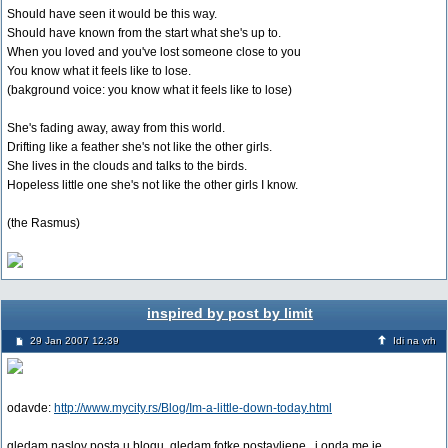
Should have seen it would be this way.
Should have known from the start what she's up to.
When you loved and you've lost someone close to you
You know what it feels like to lose.
(bakground voice: you know what it feels like to lose)
She's fading away, away from this world.
Drifting like a feather she's not like the other girls.
She lives in the clouds and talks to the birds.
Hopeless little one she's not like the other girls I know.
(the Rasmus)
inspired by post by limit
29 Jan 2007 12:39
Idi na vrh
odavde:
http://www.mycity.rs/Blog/Im-a-little-down-today.html
gledam naslov posta u blogu, gledam fotke postavljene...i onda me je