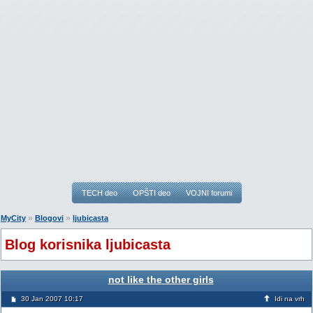
TECH deo
OPŠTI deo
VOJNI forumi
»
»
MyCity
Blogovi
ljubicasta
Blog korisnika ljubicasta
not like the other girls
30 Jan 2007 10:17
Idi na vrh