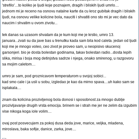
'strefilo'....to koliko je ljudi koje poznajem, dragih i bliskih ljudi umrlo....
jednom mi je receno na osnovu natalne karte da cu kroz gubitak dragih i bliskih
ljudi, na osnovu velike kolicine bola, nauciti i shvatiti ono sto mi je vec dato da
naucim i shvatim u ovom zivotu...
tek danas sa uzasom shvatam da je kum koji me je krstio, umro 13.
januara...zvali su da jave bas u trenutku kada sam bila kod caleta. jedan od ljudi
koji me je mnogo voleo, ceo zivot je proveo sam, u neopisivo skucenoj
garsonjeri. bio je dosta bolestan godinama, takav bolestan radio...dosta lepih
slika, mirisa i boja mog detinjstva sadrze i njega, onako smirenog, u razgovoru
sa mojim caletom....
umro je sam, pod groznicavom temperaturom u svojoj sobici...
kad smo cale i ja usli u sobu, izgledao je kao da mirno spava....uh kako sam se
isplakala....
znam da kolicina prozivljenog bola donosi i sposobnost za mnogo dublje
prozivljavanje drugih vrsta emocija. brinem se i strah me jer ne zelim da izgubim
vise nikoga koga iole volim....
ovaj post posvecujem za pokoj dusa deda jove, marice, veljka, mladena,
miroslava, baka sofije, danice, zarka, jove....