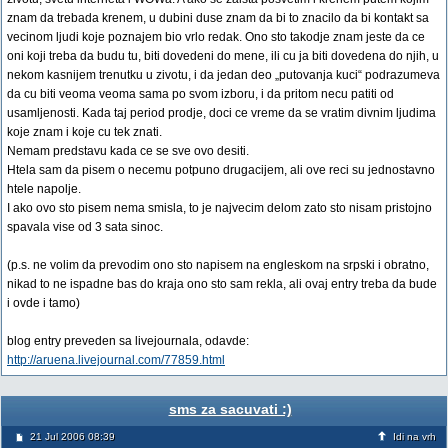
znam da trebada krenem, u dubini duse znam da bi to znacilo da bi kontakt sa
vecinom ljudi koje poznajem bio vrlo redak. Ono sto takodje znam jeste da ce
oni koji treba da budu tu, biti dovedeni do mene, ili cu ja biti dovedena do njih, u
nekom kasnijem trenutku u zivotu, i da jedan deo „putovanja kuci“ podrazumeva
da cu biti veoma veoma sama po svom izboru, i da pritom necu patiti od
usamljenosti. Kada taj period prodje, doci ce vreme da se vratim divnim ljudima
koje znam i koje cu tek znati.
Nemam predstavu kada ce se sve ovo desiti.
Htela sam da pisem o necemu potpuno drugacijem, ali ove reci su jednostavno
htele napolje.
I ako ovo sto pisem nema smisla, to je najvecim delom zato sto nisam pristojno
spavala vise od 3 sata sinoc.
(p.s. ne volim da prevodim ono sto napisem na engleskom na srpski i obratno,
nikad to ne ispadne bas do kraja ono sto sam rekla, ali ovaj entry treba da bude
i ovde i tamo)
blog entry preveden sa livejournala, odavde:
http://aruena.livejournal.com/77859.html
sms za sacuvati :)
21 Jul 2006 08:39
Idi na vrh