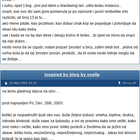
i sutra, opet 13og...prvi put idem u blackwing lair...ultra tesku instancu...
znam, sve ovo sto sam gore pomenula je po vaznosti i jacini simbolike vrlo
razlicito, ali broj 13 je tu....
ako mene pitate, kao pozitivan, kao dobar znak koji se pojavljuje i potvrdjuje da
stvari idu kako treba
cak i kada se na taj dan dese i deluju bolno ili tesko....to opet ne mora da znaci
da nije dobro...
nesto mora da se izgubi, ostavi prazan 'prostor' u bicu, zatim sledi bol....jedna od
svrha bola je da taj 'prostor' prosiri, produbi...da bi onda nesto bitnije moglo da
se dobije....
inspired by blog by cvelle
19 Maj 2006 14:24
Idi na vrh
na temu gladnog starca na ulici....
post napravljen Fri, Dec. 26th, 2003:
koliko je raspadnutih ljudi oko nas. duše željne ljubavi, smeha, topline, dodira,
istinske bliskosti. duše vape za ljubavlju, a svi se pravimo kako smo veliki, kako
smo neko i nešto, kako smo pravi. toliko pustoši u životima da se ježim od
strave. toliko bola, neizrečenog, nepreživljenog, nepriznatog....takav bol donosi
bolesti, to je jasno kao dan.......