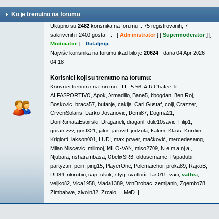
Ko je trenutno na forumu
Ukupno su
2482
korisnika na forumu :: 75 registrovanih, 7
sakrivenih i 2400 gosta :: [
Administrator
] [
Supermoderator
] [
Moderator
] ::
Detaljnije
Najviše korisnika na forumu ikad bilo je
20624
- dana 04 Apr 2026
04:18
Korisnici koji su trenutno na forumu:
Korisnici trenutno na forumu:
-III-
,
5.56
,
A.R.Chafee.Jr.
,
ALFASPORTIVO
,
Apok
,
Armadillo
,
Bane5
,
bbogdan
,
Ben Roj
,
Boskovic
,
braca57
,
bufanje
,
cakija
,
Carl Gustaf
,
colji
,
Crazzer
,
CrveniSolaris
,
Darko Jovanovic
,
Demi87
,
Dogma21
,
DonRumataEstorski
,
Draganeli
,
draganl
,
dule10savic
,
Filip1
,
goran.vvv
,
gost321
,
jalos
,
jarovitt
,
jodzula
,
Kalem
,
Klass
,
Kordon
,
Kriglord
,
lakson001
,
LUDI
,
max power
,
mačković
,
mercedesamg
,
Milan Miscevic
,
milimoj
,
MILO-VAN
,
miso2709
,
N.e.m.a.nj.a.
,
Njubara
,
nsharambasa
,
ObelixSRB
,
oldusername
,
Papadubi
,
partyzan
,
pein
,
ping15
,
PlayerOne
,
Polemarchoi
,
proka89
,
RajkoB
,
RD84
,
rikirubio
,
sap
,
skok
,
styg
,
svetleći
,
Tas011
,
vaci
,
vathra
,
veljko82
,
Vica1958
,
Vlada1389
,
VonDrobac
,
zemljanin
,
Zgembo78
,
Zimbabwe
,
zivojin32
,
Zrcalo
,
|_MeD_|