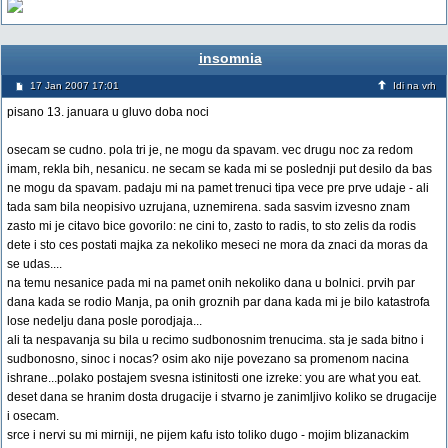
insomnia
17 Jan 2007 17:01
Idi na vrh
pisano 13. januara u gluvo doba noci
osecam se cudno. pola tri je, ne mogu da spavam. vec drugu noc za redom
imam, rekla bih, nesanicu. ne secam se kada mi se poslednji put desilo da bas
ne mogu da spavam. padaju mi na pamet trenuci tipa vece pre prve udaje - ali
tada sam bila neopisivo uzrujana, uznemirena. sada sasvim izvesno znam
zasto mi je citavo bice govorilo: ne cini to, zasto to radis, to sto zelis da rodis
dete i sto ces postati majka za nekoliko meseci ne mora da znaci da moras da
se udas....
na temu nesanice pada mi na pamet onih nekoliko dana u bolnici. prvih par
dana kada se rodio Manja, pa onih groznih par dana kada mi je bilo katastrofa
lose nedelju dana posle porodjaja...
ali ta nespavanja su bila u recimo sudbonosnim trenucima. sta je sada bitno i
sudbonosno, sinoc i nocas? osim ako nije povezano sa promenom nacina
ishrane...polako postajem svesna istinitosti one izreke: you are what you eat.
deset dana se hranim dosta drugacije i stvarno je zanimljivo koliko se drugacije
i osecam.
srce i nervi su mi mirniji, ne pijem kafu isto toliko dugo - mojim blizanackim