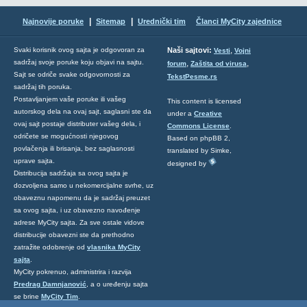
|
|
Najnovije poruke
Sitemap
Urednički tim
Članci MyCity zajednice
,
Svaki korisnik ovog sajta je odgovoran za
Naši sajtovi:
Vesti
Vojni
sadržaj svoje poruke koju objavi na sajtu.
,
,
forum
Zaštita od virusa
Sajt se odriče svake odgovornosti za
TekstPesme.rs
sadržaj tih poruka.
Postavljanjem vaše poruke ili vašeg
This content is licensed
autorskog dela na ovaj sajt, saglasni ste da
under a
Creative
ovaj sajt postaje distributer vašeg dela, i
Commons License
.
odričete se mogućnosti njegovog
Based on phpBB 2,
povlačenja ili brisanja, bez saglasnosti
translated by Simke,
uprave sajta.
designed by
Distribucija sadržaja sa ovog sajta je
dozvoljena samo u nekomercijalne svrhe, uz
obaveznu napomenu da je sadržaj preuzet
sa ovog sajta, i uz obavezno navođenje
adrese MyCity sajta. Za sve ostale vidove
distribucije obavezni ste da prethodno
zatražite odobrenje od
vlasnika MyCity
sajta
.
MyCity pokrenuo, administrira i razvija
Predrag Damnjanović
, a o uređenju sajta
se brine
MyCity Tim
.