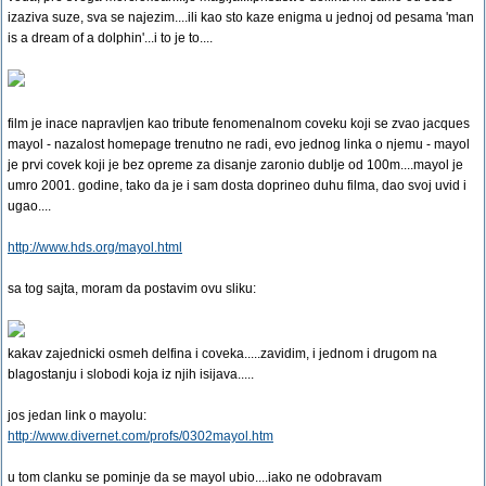
izaziva suze, sva se najezim....ili kao sto kaze enigma u jednoj od pesama 'man
is a dream of a dolphin'...i to je to....
film je inace napravljen kao tribute fenomenalnom coveku koji se zvao jacques
mayol - nazalost homepage trenutno ne radi, evo jednog linka o njemu - mayol
je prvi covek koji je bez opreme za disanje zaronio dublje od 100m....mayol je
umro 2001. godine, tako da je i sam dosta doprineo duhu filma, dao svoj uvid i
ugao....
http://www.hds.org/mayol.html
sa tog sajta, moram da postavim ovu sliku:
kakav zajednicki osmeh delfina i coveka.....zavidim, i jednom i drugom na
blagostanju i slobodi koja iz njih isijava.....
jos jedan link o mayolu:
http://www.divernet.com/profs/0302mayol.htm
u tom clanku se pominje da se mayol ubio....iako ne odobravam