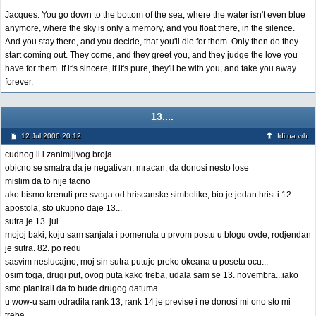
Jacques: You go down to the bottom of the sea, where the water isn't even blue
anymore, where the sky is only a memory, and you float there, in the silence.
And you stay there, and you decide, that you'll die for them. Only then do they
start coming out. They come, and they greet you, and they judge the love you
have for them. If it's sincere, if it's pure, they'll be with you, and take you away
forever.
13....
12 Jul 2006 20:12
Idi na vrh
cudnog li i zanimljivog broja
obicno se smatra da je negativan, mracan, da donosi nesto lose
mislim da to nije tacno
ako bismo krenuli pre svega od hriscanske simbolike, bio je jedan hrist i 12
apostola, sto ukupno daje 13...
sutra je 13. jul
mojoj baki, koju sam sanjala i pomenula u prvom postu u blogu ovde, rodjendan
je sutra. 82. po redu
sasvim neslucajno, moj sin sutra putuje preko okeana u posetu ocu...
osim toga, drugi put, ovog puta kako treba, udala sam se 13. novembra...iako
smo planirali da to bude drugog datuma....
u wow-u sam odradila rank 13, rank 14 je previse i ne donosi mi ono sto mi
treba....