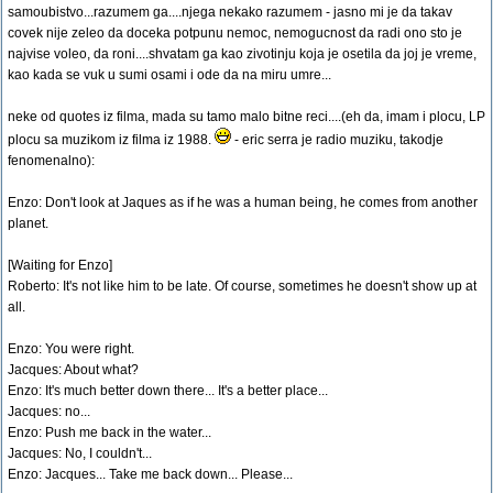
samoubistvo...razumem ga....njega nekako razumem - jasno mi je da takav
covek nije zeleo da doceka potpunu nemoc, nemogucnost da radi ono sto je
najvise voleo, da roni....shvatam ga kao zivotinju koja je osetila da joj je vreme,
kao kada se vuk u sumi osami i ode da na miru umre...
neke od quotes iz filma, mada su tamo malo bitne reci....(eh da, imam i plocu, LP
plocu sa muzikom iz filma iz 1988.
- eric serra je radio muziku, takodje
fenomenalno):
Enzo: Don't look at Jaques as if he was a human being, he comes from another
planet.
[Waiting for Enzo]
Roberto: It's not like him to be late. Of course, sometimes he doesn't show up at
all.
Enzo: You were right.
Jacques: About what?
Enzo: It's much better down there... It's a better place...
Jacques: no...
Enzo: Push me back in the water...
Jacques: No, I couldn't...
Enzo: Jacques... Take me back down... Please...