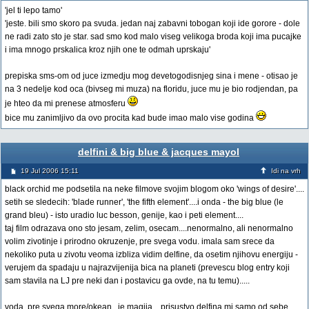
'jel ti lepo tamo'
'jeste. bili smo skoro pa svuda. jedan naj zabavni tobogan koji ide gorore - dole
ne radi zato sto je star. sad smo kod malo viseg velikoga broda koji ima pucajke
i ima mnogo prskalica kroz njih one te odmah uprskaju'
prepiska sms-om od juce izmedju mog devetogodisnjeg sina i mene - otisao je
na 3 nedelje kod oca (bivseg mi muza) na floridu, juce mu je bio rodjendan, pa
je hteo da mi prenese atmosferu
bice mu zanimljivo da ovo procita kad bude imao malo vise godina
delfini & big blue & jacques mayol
19 Jul 2006 15:11
Idi na vrh
black orchid me podsetila na neke filmove svojim blogom oko 'wings of desire'....
setih se sledecih: 'blade runner', 'the fifth element'....i onda - the big blue (le
grand bleu) - isto uradio luc besson, genije, kao i peti element....
taj film odrazava ono sto jesam, zelim, osecam....nenormalno, ali nenormalno
volim zivotinje i prirodno okruzenje, pre svega vodu. imala sam srece da
nekoliko puta u zivotu veoma izbliza vidim delfine, da osetim njihovu energiju -
verujem da spadaju u najrazvijenija bica na planeti (prevescu blog entry koji
sam stavila na LJ pre neki dan i postavicu ga ovde, na tu temu).....
voda, pre svega more/okean...je magija....prisustvo delfina mi samo od sebe