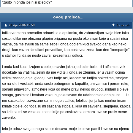
"zasto ih onda jos nisi izlecio?"
ovog proleca...
28 Apr 2006 15:53
Idi na vrh
toliko vremena provodim brinuci se o opstanku, da zaboravljam svoje bice tako
cesto. toliko me obuzmu glupim brigama na poslu oko stvari koje u sustini nisu
vazne, da me svuku sa same sebe i onda dodjem kuci svakog dana kao neko
drugi. kao vazan simultani prevodilac, kao poslovna zena. kao deo "kompanije",
u stalnoj frci da se nesto zavrsi, prezentira i odluci.
i onda kod kuce, izujem cipele, ostavim jaknu, odlozim torbu. ti i alfa me uvek
docekate na vratima, zeljni da me vidite. i onda se zbunim, jer u vasim ocima
vidim iznenadjenje. gledaju vas tudje oci, krecem se tudjim pokretima, smejem
se na silu i vestacki. onda cesto pobegnem u kupatilo, umivam se i perem ruke,
spiram prljavstinu atmosfere koja od mene pravi nekog drugog, skidam slojeve
smoga, gusim se i hvatam vazduh, pokusavam da udahnem do dna pluca......i tu
me saceka bol. zavezane su mi noge trcalice, letelice, jer ja kao merkur imam
krilate cipele, od toga su mi sazdana stopala. krila mi savijena, slepljena. kapica
sa krilima mi se vesto od mene krije po coskovima ormara. sve se protiv mene
zaverilo.
telo je odraz svega onoga sto se desava. moje telo sve pamti i sve se na njemu