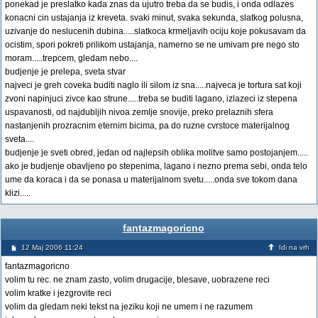
ponekad je preslatko kada znas da ujutro treba da se budis, i onda odlazes
konacni cin ustajanja iz kreveta. svaki minut, svaka sekunda, slatkog polusna,
uzivanje do neslucenih dubina.....slatkoca krmeljavih ociju koje pokusavam da
ocistim, spori pokreti prilikom ustajanja, namerno se ne umivam pre nego sto
moram.....trepcem, gledam nebo....
budjenje je prelepa, sveta stvar
najveci je greh coveka buditi naglo ili silom iz sna.....najveca je tortura sat koji
zvoni napinjuci zivce kao strune.....treba se buditi lagano, izlazeci iz stepena
uspavanosti, od najdubljih nivoa zemlje snovije, preko prelaznih sfera
nastanjenih prozracnim eternim bicima, pa do ruzne cvrstoce materijalnog
sveta....
budjenje je sveti obred, jedan od najlepsih oblika molitve samo postojanjem.....
ako je budjenje obavljeno po stepenima, lagano i nezno prema sebi, onda telo
ume da koraca i da se ponasa u materijalnom svetu.....onda sve tokom dana
klizi.....
fantazmagoricno
12 Maj 2006 11:24
Idi na vrh
fantazmagoricno
volim tu rec. ne znam zasto, volim drugacije, blesave, uobrazene reci
volim kratke i jezgrovite reci
volim da gledam neki tekst na jeziku koji ne umem i ne razumem