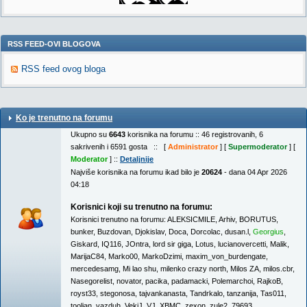
RSS FEED-OVI BLOGOVA
RSS feed ovog bloga
Ko je trenutno na forumu
Ukupno su
6643
korisnika na forumu :: 46 registrovanih, 6
sakrivenih i 6591 gosta :: [
Administrator
] [
Supermoderator
] [
Moderator
] ::
Detaljnije
Najviše korisnika na forumu ikad bilo je
20624
- dana 04 Apr 2026
04:18
Korisnici koji su trenutno na forumu:
Korisnici trenutno na forumu:
ALEKSICMILE
,
Arhiv
,
BORUTUS
,
bunker
,
Buzdovan
,
Djokislav
,
Doca
,
Dorcolac
,
dusan.l
,
Georgius
,
Giskard
,
IQ116
,
JOntra
,
lord sir giga
,
Lotus
,
lucianovercetti
,
Malik
,
MarijaC84
,
Marko00
,
MarkoDzimi
,
maxim_von_burdengate
,
mercedesamg
,
Mi lao shu
,
milenko crazy north
,
Milos ZA
,
milos.cbr
,
Nasegorelist
,
novator
,
pacika
,
padamacki
,
Polemarchoi
,
RajkoB
,
royst33
,
stegonosa
,
tajvankanasta
,
Tandrkalo
,
tanzanija
,
Tas011
,
tooljan
,
vazduh
,
VekiJ
,
VJ
,
XBMC
,
zexon
,
zule2
,
79693