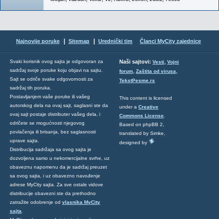
|
|
Najnovije poruke
Sitemap
Urednički tim
Članci MyCity zajednice
,
Svaki korisnik ovog sajta je odgovoran za
Naši sajtovi:
Vesti
Vojni
sadržaj svoje poruke koju objavi na sajtu.
,
,
forum
Zaštita od virusa
Sajt se odriče svake odgovornosti za
TekstPesme.rs
sadržaj tih poruka.
Postavljanjem vaše poruke ili vašeg
This content is licensed
autorskog dela na ovaj sajt, saglasni ste da
under a
Creative
ovaj sajt postaje distributer vašeg dela, i
Commons License
.
odričete se mogućnosti njegovog
Based on phpBB 2,
povlačenja ili brisanja, bez saglasnosti
translated by Simke,
uprave sajta.
designed by
Distribucija sadržaja sa ovog sajta je
dozvoljena samo u nekomercijalne svrhe, uz
obaveznu napomenu da je sadržaj preuzet
sa ovog sajta, i uz obavezno navođenje
adrese MyCity sajta. Za sve ostale vidove
distribucije obavezni ste da prethodno
zatražite odobrenje od
vlasnika MyCity
sajta
.