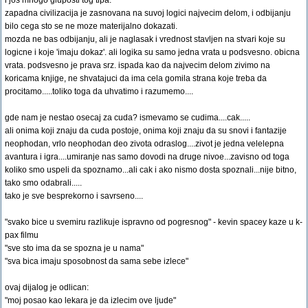
i jos mnogo gluposti tog tipa.
zapadna civilizacija je zasnovana na suvoj logici najvecim delom, i odbijanju
bilo cega sto se ne moze materijalno dokazati.
mozda ne bas odbijanju, ali je naglasak i vrednost stavljen na stvari koje su
logicne i koje 'imaju dokaz'. ali logika su samo jedna vrata u podsvesno. obicna
vrata. podsvesno je prava srz. ispada kao da najvecim delom zivimo na
koricama knjige, ne shvatajuci da ima cela gomila strana koje treba da
procitamo.....toliko toga da uhvatimo i razumemo....
gde nam je nestao osecaj za cuda? ismevamo se cudima....cak.....
ali onima koji znaju da cuda postoje, onima koji znaju da su snovi i fantazije
neophodan, vrlo neophodan deo zivota odraslog....zivot je jedna velelepna
avantura i igra....umiranje nas samo dovodi na druge nivoe...zavisno od toga
koliko smo uspeli da spoznamo...ali cak i ako nismo dosta spoznali...nije bitno,
tako smo odabrali.....
tako je sve besprekorno i savrseno....
"svako bice u svemiru razlikuje ispravno od pogresnog" - kevin spacey kaze u k-
pax filmu
"sve sto ima da se spozna je u nama"
"sva bica imaju sposobnost da sama sebe izlece"
ovaj dijalog je odlican:
"moj posao kao lekara je da izlecim ove ljude"