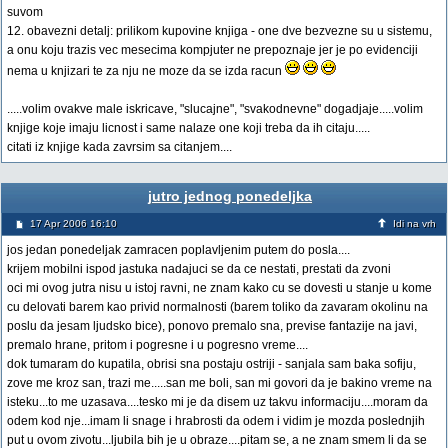
suvom
12. obavezni detalj: prilikom kupovine knjiga - one dve bezvezne su u sistemu,
a onu koju trazis vec mesecima kompjuter ne prepoznaje jer je po evidenciji
nema u knjizari te za nju ne moze da se izda racun
.....volim ovakve male iskricave, "slucajne", "svakodnevne" dogadjaje.....volim
knjige koje imaju licnost i same nalaze one koji treba da ih citaju.....
citati iz knjige kada zavrsim sa citanjem....
jutro jednog ponedeljka
17 Apr 2006 16:10
Idi na vrh
jos jedan ponedeljak zamracen poplavljenim putem do posla....
krijem mobilni ispod jastuka nadajuci se da ce nestati, prestati da zvoni
oci mi ovog jutra nisu u istoj ravni, ne znam kako cu se dovesti u stanje u kome
cu delovati barem kao privid normalnosti (barem toliko da zavaram okolinu na
poslu da jesam ljudsko bice), ponovo premalo sna, previse fantazije na javi,
premalo hrane, pritom i pogresne i u pogresno vreme....
dok tumaram do kupatila, obrisi sna postaju ostriji - sanjala sam baka sofiju,
zove me kroz san, trazi me.....san me boli, san mi govori da je bakino vreme na
isteku...to me uzasava....tesko mi je da disem uz takvu informaciju....moram da
odem kod nje...imam li snage i hrabrosti da odem i vidim je mozda poslednjih
put u ovom zivotu...ljubila bih je u obraze....pitam se, a ne znam smem li da se