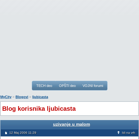
TECH deo
OPŠTI deo
VOJNI forumi
»
»
MyCity
Blogovi
ljubicasta
Blog korisnika ljubicasta
uzivanje u malom
12 Maj 2006 11:29
Idi na vrh