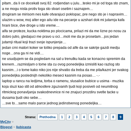
pitam...da li ce docekati svoj 82. rodjendan u julu....tesko mi je od toga sto znam,
a ne mogu nista protiv toga sto stvari osetim i saznajem....
drogiram se mirisom nes kafe otvarajuci poklopac, pre nego sto je i napravim....
ulazim u wow, moj alter ego ailu ide na pecanje u azshari dok mi jutarnja kafa
hrani bice, dve droge u isto vreme....
alfa se proteze, kucka noktima po plocicama, prilazi mi da me lizne po nosu za
dobro jutro, gledajuci me pravo u oci....moli me da je prosetam....jos jedan
jutarnji ritual koji trazi svoje ispunjenje....
jedan crni matori koker se toliko prepada od alfe da se sakrije gazdi medju
noge....ona ga ni ne vidi....
ne usudjujem se da pogledam na sat u trenutku kada se konacno spremim da
krenem....razmisljam o tome sta cu ovog ponedeljka izmisliti kao razlog sto
kasnim....i o tome kako niko jos nije shvatio da treba da me pita/kazni jer svakog
ponedeljka poslednijh nekoliko meseci kasnim na posao.... -.-
laptop u rancu na ledjima, torba o ramenu, slusalice bubice u usima - muzika
koja sluzi kao stit od atmosfere zguzvanih ljudi koji posiveli od neumitnog
ritmickog ponavljanja svakodnevnice ni ne znajuci prozdiru svetle tacke u
dusama ljudi oko sebe....
....sve to....samo malo parce jednog jedinstvenog ponedeljka....
Strana:
Prethodna
1
2
3
4
5
6
7
8
9
»
MyCity
»
Blogovi
ljubicasta