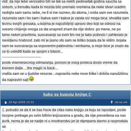
vidi. da nije tebe verovatno bih se tek sa nekih pedesetak godina saucila sa
sobom, u trenutku kada bi mozda bilo premalo vremena da neke stvari uradim.
rastrgla sam samu sebe, ne ti si me razneo, do atoma, i onda sam sve razumela.
razumela sam i ko sam i kakva sam i kakva je zaista srz moga bica. shvatila sam
tezinu svojih gresaka, u kojima je najozbiljniji upravo deo koji se odnosi na
svesno cinjenje onoga za sta unapred znam da nije dobro. po mene, ne po
tamo nekim pravilima. suocavanje sa svim tim me je tako potreslo i zahtevalo je
nevidjenu hrabrost. zato mi je jasno sto sam se toliko bojala da te vidim. bojala
sam se suocavanja sa sopsvenim paklovima i senkama, a moje bice je znalo da
ce to uslediti kada se spojim s tobom...
---------------------------------
posle visemesecnog odmaranja, ponovo je ovog proleca doslo vreme da
krenem dalje.....the magic is back....
vratila sam se u ljudske resurse....napravila neke nove fotke i dobila narudzbinu
da napravim sajt
kako se kupuju knjige (:
20 Apr 2006 13:31
Idi na vrh
1. potrudis se da ti se bas hoce da citas neku knjigu za koju se ispostavi, posle
iscrpne pretrage po svim bitnim knjizarama u gradu, da nije prevedena na nas
jezik, nema je da se nadje ni u insotranstvu jer je stampana davno a rasprodala
se