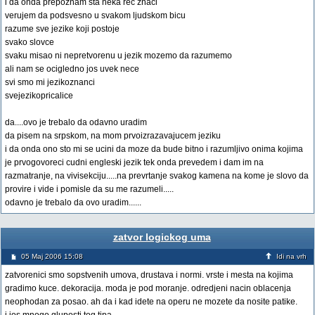
i da onda prepoznam sta neka rec znaci
verujem da podsvesno u svakom ljudskom bicu
razume sve jezike koji postoje
svako slovce
svaku misao ni nepretvorenu u jezik mozemo da razumemo
ali nam se ocigledno jos uvek nece
svi smo mi jezikoznanci
svejezikopricalice
da....ovo je trebalo da odavno uradim
da pisem na srpskom, na mom prvoizrazavajucem jeziku
i da onda ono sto mi se ucini da moze da bude bitno i razumljivo onima kojima
je prvogovoreci cudni engleski jezik tek onda prevedem i dam im na
razmatranje, na vivisekciju.....na prevrtanje svakog kamena na kome je slovo da
provire i vide i pomisle da su me razumeli.....
odavno je trebalo da ovo uradim......
zatvor logickog uma
05 Maj 2006 15:08
Idi na vrh
zatvorenici smo sopstvenih umova, drustava i normi. vrste i mesta na kojima
gradimo kuce. dekoracija. moda je pod moranje. odredjeni nacin oblacenja
neophodan za posao. ah da i kad idete na operu ne mozete da nosite patike.