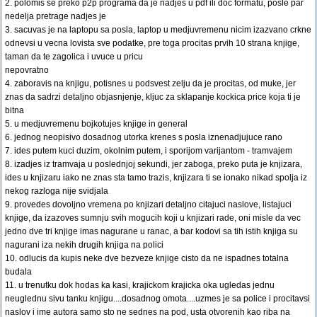
2. polomis se preko p2p programa da je nadjes u pdf ili doc formatu, posle par
nedelja pretrage nadjes je
3. sacuvas je na laptopu sa posla, laptop u medjuvremenu nicim izazvano crkne
odnevsi u vecna lovista sve podatke, pre toga procitas prvih 10 strana knjige,
taman da te zagolica i uvuce u pricu
nepovratno
4. zaboravis na knjigu, potisnes u podsvest zelju da je procitas, od muke, jer
znas da sadrzi detaljno objasnjenje, kljuc za sklapanje kockica price koja ti je
bitna
5. u medjuvremenu bojkotujes knjige in general
6. jednog neopisivo dosadnog utorka krenes s posla iznenadjujuce rano
7. ides putem kuci duzim, okolnim putem, i sporijom varijantom - tramvajem
8. izadjes iz tramvaja u poslednjoj sekundi, jer zaboga, preko puta je knjizara,
ides u knjizaru iako ne znas sta tamo trazis, knjizara ti se ionako nikad spolja iz
nekog razloga nije svidjala
9. provedes dovoljno vremena po knjizari detaljno citajuci naslove, listajuci
knjige, da izazoves sumnju svih mogucih koji u knjizari rade, oni misle da vec
jedno dve tri knjige imas nagurane u ranac, a bar kodovi sa tih istih knjiga su
nagurani iza nekih drugih knjiga na polici
10. odlucis da kupis neke dve bezveze knjige cisto da ne ispadnes totalna
budala
11. u trenutku dok hodas ka kasi, krajickom krajicka oka ugledas jednu
neuglednu sivu tanku knjigu....dosadnog omota....uzmes je sa police i procitavsi
naslov i ime autora samo sto ne sednes na pod, usta otvorenih kao riba na