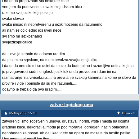
i da onda prepoznam sta neka rec znaci
verujem da podsvesno u svakom ljudskom bicu
razume sve jezike koji postoje
svako slovce
svaku misao ni nepretvorenu u jezik mozemo da razumemo
ali nam se ocigledno jos uvek nece
svi smo mi jezikoznanci
svejezikopricalice
da....ovo je trebalo da odavno uradim
da pisem na srpskom, na mom prvoizrazavajucem jeziku
i da onda ono sto mi se ucini da moze da bude bitno i razumljivo onima kojima
je prvogovoreci cudni engleski jezik tek onda prevedem i dam im na
razmatranje, na vivisekciju.....na prevrtanje svakog kamena na kome je slovo da
provire i vide i pomisle da su me razumeli.....
odavno je trebalo da ovo uradim......
zatvor logickog uma
05 Maj 2006 15:08
Idi na vrh
zatvorenici smo sopstvenih umova, drustava i normi. vrste i mesta na kojima
gradimo kuce. dekoracija. moda je pod moranje. odredjeni nacin oblacenja
neophodan za posao. ah da i kad idete na operu ne mozete da nosite patike.