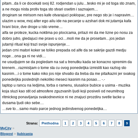
pitam...da li ce docekati svoj 82. rodjendan u julu....tesko mi je od toga sto znam,
a ne mogu nista protiv toga sto stvari osetim i saznajem....
drogiram se mirisom nes kafe otvarajuci poklopac, pre nego sto je i napravim....
ulazim u wow, moj alter ego ailu ide na pecanje u azshari dok mi jutarnja kafa
hrani bice, dve droge u isto vreme....
alfa se proteze, kucka noktima po plocicama, prilazi mi da me lizne po nosu za
dobro jutro, gledajuci me pravo u oci....moli me da je prosetam....jos jedan
jutarnji ritual koji trazi svoje ispunjenje....
jedan crni matori koker se toliko prepada od alfe da se sakrije gazdi medju
noge....ona ga ni ne vidi....
ne usudjujem se da pogledam na sat u trenutku kada se konacno spremim da
krenem....razmisljam o tome sta cu ovog ponedeljka izmisliti kao razlog sto
kasnim....i o tome kako niko jos nije shvatio da treba da me pita/kazni jer svakog
ponedeljka poslednijh nekoliko meseci kasnim na posao.... -.-
laptop u rancu na ledjima, torba o ramenu, slusalice bubice u usima - muzika
koja sluzi kao stit od atmosfere zguzvanih ljudi koji posiveli od neumitnog
ritmickog ponavljanja svakodnevnice ni ne znajuci prozdiru svetle tacke u
dusama ljudi oko sebe....
....sve to....samo malo parce jednog jedinstvenog ponedeljka....
Strana:
Prethodna
1
2
3
4
5
6
7
8
9
»
MyCity
»
Blogovi
ljubicasta