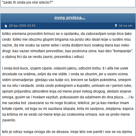
"zasto ih onda jos nisi izlecio?"
ovog proleca...
28 Apr 2006 15:53
Idi na vrh
toliko vremena provodim brinuci se o opstanku, da zaboravljam svoje bice tako
cesto. toliko me obuzmu glupim brigama na poslu oko stvari koje u sustini nisu
vazne, da me svuku sa same sebe i onda dodjem kuci svakog dana kao neko
drugi. kao vazan simultani prevodilac, kao poslovna zena. kao deo "kompanije",
u stalnoj frci da se nesto zavrsi, prezentira i odluci.
i onda kod kuce, izujem cipele, ostavim jaknu, odlozim torbu. ti i alfa me uvek
docekate na vratima, zeljni da me vidite. i onda se zbunim, jer u vasim ocima
vidim iznenadjenje. gledaju vas tudje oci, krecem se tudjim pokretima, smejem
se na silu i vestacki. onda cesto pobegnem u kupatilo, umivam se i perem ruke,
spiram prljavstinu atmosfere koja od mene pravi nekog drugog, skidam slojeve
smoga, gusim se i hvatam vazduh, pokusavam da udahnem do dna pluca......i tu
me saceka bol. zavezane su mi noge trcalice, letelice, jer ja kao merkur imam
krilate cipele, od toga su mi sazdana stopala. krila mi savijena, slepljena. kapica
sa krilima mi se vesto od mene krije po coskovima ormara. sve se protiv mene
zaverilo.
telo je odraz svega onoga sto se desava. moje telo sve pamti i sve se na njemu