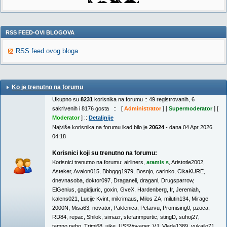
RSS FEED-OVI BLOGOVA
RSS feed ovog bloga
Ko je trenutno na forumu
Ukupno su
8231
korisnika na forumu :: 49 registrovanih, 6
sakrivenih i 8176 gosta :: [
Administrator
] [
Supermoderator
] [
Moderator
] ::
Detaljnije
Najviše korisnika na forumu ikad bilo je
20624
- dana 04 Apr 2026
04:18
Korisnici koji su trenutno na forumu:
Korisnici trenutno na forumu:
airliners
,
aramis s
,
Aristotle2002
,
Asteker
,
Avalon015
,
Bbbggg1979
,
Bosnjo
,
carinko
,
CikaKURE
,
dnevnasoba
,
doktor097
,
Draganeli
,
draganl
,
Drugsparrow
,
ElGenius
,
gagidjuric
,
goxin
,
GveX
,
Hardenberg
,
Ir
,
Jeremiah
,
kalens021
,
Lucije Kvint
,
mikrimaus
,
Milos ZA
,
milutin134
,
Mirage
2000N
,
Misa63
,
novator
,
Paklenica
,
Petarvu
,
Promising0
,
pzoca
,
RD84
,
repac
,
Shilok
,
simazr
,
stefanmpurtic
,
stingD
,
suhoj27
,
tamno.nebo
,
Trimi68
,
ujke
,
USSVoyager
,
VJ
,
Vlada1389
,
vukajlo71
,