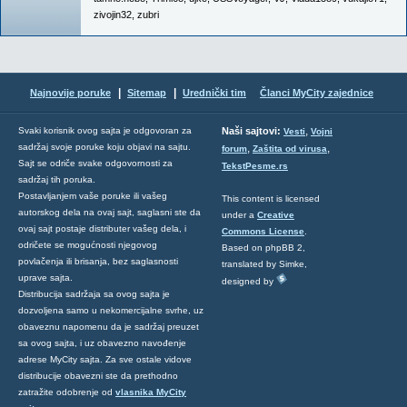
zivojin32
,
zubri
|
|
Najnovije poruke
Sitemap
Urednički tim
Članci MyCity zajednice
,
Svaki korisnik ovog sajta je odgovoran za
Naši sajtovi:
Vesti
Vojni
sadržaj svoje poruke koju objavi na sajtu.
,
,
forum
Zaštita od virusa
Sajt se odriče svake odgovornosti za
TekstPesme.rs
sadržaj tih poruka.
Postavljanjem vaše poruke ili vašeg
This content is licensed
autorskog dela na ovaj sajt, saglasni ste da
under a
Creative
ovaj sajt postaje distributer vašeg dela, i
Commons License
.
odričete se mogućnosti njegovog
Based on phpBB 2,
povlačenja ili brisanja, bez saglasnosti
translated by Simke,
uprave sajta.
designed by
Distribucija sadržaja sa ovog sajta je
dozvoljena samo u nekomercijalne svrhe, uz
obaveznu napomenu da je sadržaj preuzet
sa ovog sajta, i uz obavezno navođenje
adrese MyCity sajta. Za sve ostale vidove
distribucije obavezni ste da prethodno
zatražite odobrenje od
vlasnika MyCity