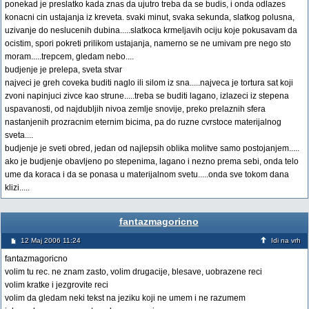
ponekad je preslatko kada znas da ujutro treba da se budis, i onda odlazes
konacni cin ustajanja iz kreveta. svaki minut, svaka sekunda, slatkog polusna,
uzivanje do neslucenih dubina.....slatkoca krmeljavih ociju koje pokusavam da
ocistim, spori pokreti prilikom ustajanja, namerno se ne umivam pre nego sto
moram.....trepcem, gledam nebo....
budjenje je prelepa, sveta stvar
najveci je greh coveka buditi naglo ili silom iz sna.....najveca je tortura sat koji
zvoni napinjuci zivce kao strune.....treba se buditi lagano, izlazeci iz stepena
uspavanosti, od najdubljih nivoa zemlje snovije, preko prelaznih sfera
nastanjenih prozracnim eternim bicima, pa do ruzne cvrstoce materijalnog
sveta....
budjenje je sveti obred, jedan od najlepsih oblika molitve samo postojanjem.....
ako je budjenje obavljeno po stepenima, lagano i nezno prema sebi, onda telo
ume da koraca i da se ponasa u materijalnom svetu.....onda sve tokom dana
klizi.....
fantazmagoricno
12 Maj 2006 11:24
Idi na vrh
fantazmagoricno
volim tu rec. ne znam zasto, volim drugacije, blesave, uobrazene reci
volim kratke i jezgrovite reci
volim da gledam neki tekst na jeziku koji ne umem i ne razumem