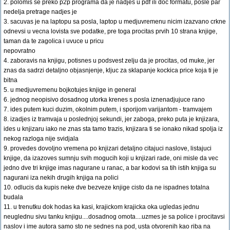
2. polomis se preko p2p programa da je nadjes u pdf ili doc formatu, posle par
nedelja pretrage nadjes je
3. sacuvas je na laptopu sa posla, laptop u medjuvremenu nicim izazvano crkne
odnevsi u vecna lovista sve podatke, pre toga procitas prvih 10 strana knjige,
taman da te zagolica i uvuce u pricu
nepovratno
4. zaboravis na knjigu, potisnes u podsvest zelju da je procitas, od muke, jer
znas da sadrzi detaljno objasnjenje, kljuc za sklapanje kockica price koja ti je
bitna
5. u medjuvremenu bojkotujes knjige in general
6. jednog neopisivo dosadnog utorka krenes s posla iznenadjujuce rano
7. ides putem kuci duzim, okolnim putem, i sporijom varijantom - tramvajem
8. izadjes iz tramvaja u poslednjoj sekundi, jer zaboga, preko puta je knjizara,
ides u knjizaru iako ne znas sta tamo trazis, knjizara ti se ionako nikad spolja iz
nekog razloga nije svidjala
9. provedes dovoljno vremena po knjizari detaljno citajuci naslove, listajuci
knjige, da izazoves sumnju svih mogucih koji u knjizari rade, oni misle da vec
jedno dve tri knjige imas nagurane u ranac, a bar kodovi sa tih istih knjiga su
nagurani iza nekih drugih knjiga na polici
10. odlucis da kupis neke dve bezveze knjige cisto da ne ispadnes totalna
budala
11. u trenutku dok hodas ka kasi, krajickom krajicka oka ugledas jednu
neuglednu sivu tanku knjigu....dosadnog omota....uzmes je sa police i procitavsi
naslov i ime autora samo sto ne sednes na pod, usta otvorenih kao riba na