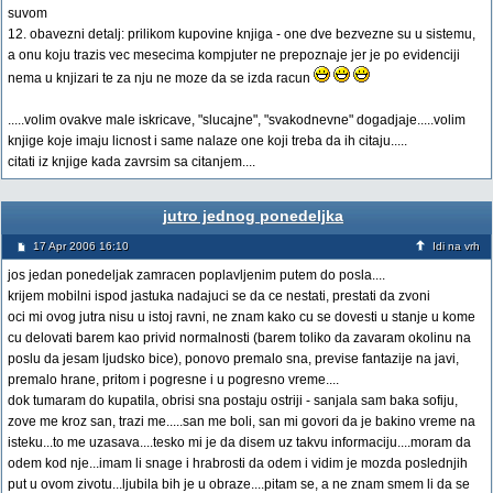
suvom
12. obavezni detalj: prilikom kupovine knjiga - one dve bezvezne su u sistemu,
a onu koju trazis vec mesecima kompjuter ne prepoznaje jer je po evidenciji
nema u knjizari te za nju ne moze da se izda racun
.....volim ovakve male iskricave, "slucajne", "svakodnevne" dogadjaje.....volim
knjige koje imaju licnost i same nalaze one koji treba da ih citaju.....
citati iz knjige kada zavrsim sa citanjem....
jutro jednog ponedeljka
17 Apr 2006 16:10
Idi na vrh
jos jedan ponedeljak zamracen poplavljenim putem do posla....
krijem mobilni ispod jastuka nadajuci se da ce nestati, prestati da zvoni
oci mi ovog jutra nisu u istoj ravni, ne znam kako cu se dovesti u stanje u kome
cu delovati barem kao privid normalnosti (barem toliko da zavaram okolinu na
poslu da jesam ljudsko bice), ponovo premalo sna, previse fantazije na javi,
premalo hrane, pritom i pogresne i u pogresno vreme....
dok tumaram do kupatila, obrisi sna postaju ostriji - sanjala sam baka sofiju,
zove me kroz san, trazi me.....san me boli, san mi govori da je bakino vreme na
isteku...to me uzasava....tesko mi je da disem uz takvu informaciju....moram da
odem kod nje...imam li snage i hrabrosti da odem i vidim je mozda poslednjih
put u ovom zivotu...ljubila bih je u obraze....pitam se, a ne znam smem li da se