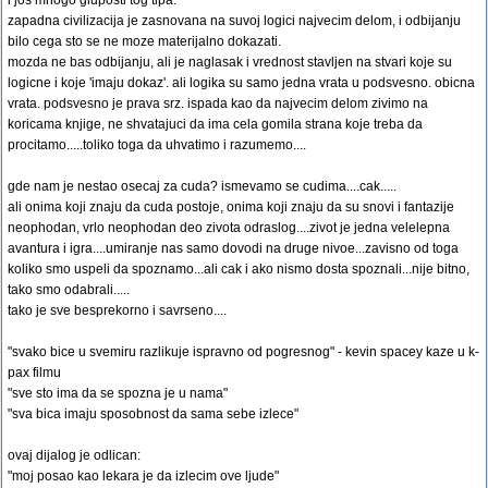
i jos mnogo gluposti tog tipa.
zapadna civilizacija je zasnovana na suvoj logici najvecim delom, i odbijanju
bilo cega sto se ne moze materijalno dokazati.
mozda ne bas odbijanju, ali je naglasak i vrednost stavljen na stvari koje su
logicne i koje 'imaju dokaz'. ali logika su samo jedna vrata u podsvesno. obicna
vrata. podsvesno je prava srz. ispada kao da najvecim delom zivimo na
koricama knjige, ne shvatajuci da ima cela gomila strana koje treba da
procitamo.....toliko toga da uhvatimo i razumemo....
gde nam je nestao osecaj za cuda? ismevamo se cudima....cak.....
ali onima koji znaju da cuda postoje, onima koji znaju da su snovi i fantazije
neophodan, vrlo neophodan deo zivota odraslog....zivot je jedna velelepna
avantura i igra....umiranje nas samo dovodi na druge nivoe...zavisno od toga
koliko smo uspeli da spoznamo...ali cak i ako nismo dosta spoznali...nije bitno,
tako smo odabrali.....
tako je sve besprekorno i savrseno....
"svako bice u svemiru razlikuje ispravno od pogresnog" - kevin spacey kaze u k-
pax filmu
"sve sto ima da se spozna je u nama"
"sva bica imaju sposobnost da sama sebe izlece"
ovaj dijalog je odlican:
"moj posao kao lekara je da izlecim ove ljude"