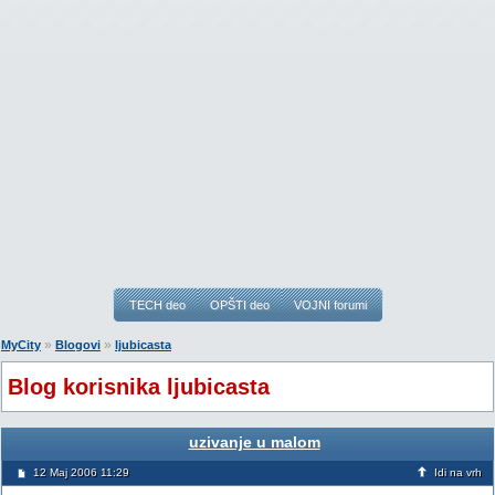
TECH deo
OPŠTI deo
VOJNI forumi
»
»
MyCity
Blogovi
ljubicasta
Blog korisnika ljubicasta
uzivanje u malom
12 Maj 2006 11:29
Idi na vrh