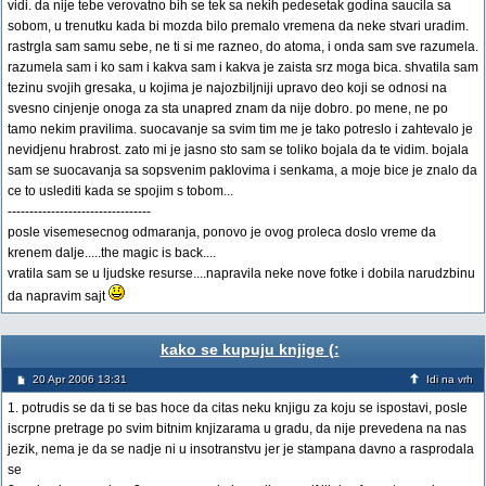
vidi. da nije tebe verovatno bih se tek sa nekih pedesetak godina saucila sa
sobom, u trenutku kada bi mozda bilo premalo vremena da neke stvari uradim.
rastrgla sam samu sebe, ne ti si me razneo, do atoma, i onda sam sve razumela.
razumela sam i ko sam i kakva sam i kakva je zaista srz moga bica. shvatila sam
tezinu svojih gresaka, u kojima je najozbiljniji upravo deo koji se odnosi na
svesno cinjenje onoga za sta unapred znam da nije dobro. po mene, ne po
tamo nekim pravilima. suocavanje sa svim tim me je tako potreslo i zahtevalo je
nevidjenu hrabrost. zato mi je jasno sto sam se toliko bojala da te vidim. bojala
sam se suocavanja sa sopsvenim paklovima i senkama, a moje bice je znalo da
ce to uslediti kada se spojim s tobom...
---------------------------------
posle visemesecnog odmaranja, ponovo je ovog proleca doslo vreme da
krenem dalje.....the magic is back....
vratila sam se u ljudske resurse....napravila neke nove fotke i dobila narudzbinu
da napravim sajt
kako se kupuju knjige (:
20 Apr 2006 13:31
Idi na vrh
1. potrudis se da ti se bas hoce da citas neku knjigu za koju se ispostavi, posle
iscrpne pretrage po svim bitnim knjizarama u gradu, da nije prevedena na nas
jezik, nema je da se nadje ni u insotranstvu jer je stampana davno a rasprodala
se