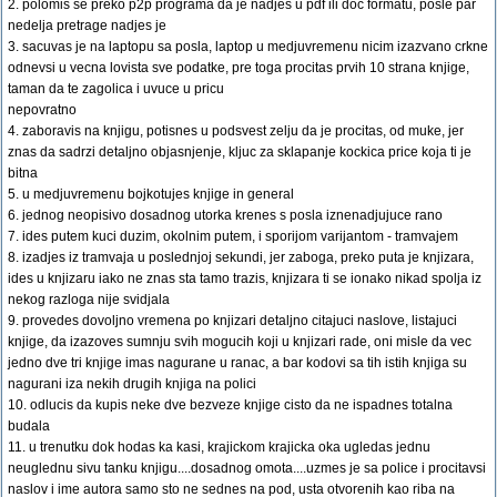
2. polomis se preko p2p programa da je nadjes u pdf ili doc formatu, posle par
nedelja pretrage nadjes je
3. sacuvas je na laptopu sa posla, laptop u medjuvremenu nicim izazvano crkne
odnevsi u vecna lovista sve podatke, pre toga procitas prvih 10 strana knjige,
taman da te zagolica i uvuce u pricu
nepovratno
4. zaboravis na knjigu, potisnes u podsvest zelju da je procitas, od muke, jer
znas da sadrzi detaljno objasnjenje, kljuc za sklapanje kockica price koja ti je
bitna
5. u medjuvremenu bojkotujes knjige in general
6. jednog neopisivo dosadnog utorka krenes s posla iznenadjujuce rano
7. ides putem kuci duzim, okolnim putem, i sporijom varijantom - tramvajem
8. izadjes iz tramvaja u poslednjoj sekundi, jer zaboga, preko puta je knjizara,
ides u knjizaru iako ne znas sta tamo trazis, knjizara ti se ionako nikad spolja iz
nekog razloga nije svidjala
9. provedes dovoljno vremena po knjizari detaljno citajuci naslove, listajuci
knjige, da izazoves sumnju svih mogucih koji u knjizari rade, oni misle da vec
jedno dve tri knjige imas nagurane u ranac, a bar kodovi sa tih istih knjiga su
nagurani iza nekih drugih knjiga na polici
10. odlucis da kupis neke dve bezveze knjige cisto da ne ispadnes totalna
budala
11. u trenutku dok hodas ka kasi, krajickom krajicka oka ugledas jednu
neuglednu sivu tanku knjigu....dosadnog omota....uzmes je sa police i procitavsi
naslov i ime autora samo sto ne sednes na pod, usta otvorenih kao riba na