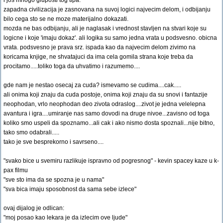
i jos mnogo gluposti tog tipa.
zapadna civilizacija je zasnovana na suvoj logici najvecim delom, i odbijanju
bilo cega sto se ne moze materijalno dokazati.
mozda ne bas odbijanju, ali je naglasak i vrednost stavljen na stvari koje su
logicne i koje 'imaju dokaz'. ali logika su samo jedna vrata u podsvesno. obicna
vrata. podsvesno je prava srz. ispada kao da najvecim delom zivimo na
koricama knjige, ne shvatajuci da ima cela gomila strana koje treba da
procitamo.....toliko toga da uhvatimo i razumemo....
gde nam je nestao osecaj za cuda? ismevamo se cudima....cak.....
ali onima koji znaju da cuda postoje, onima koji znaju da su snovi i fantazije
neophodan, vrlo neophodan deo zivota odraslog....zivot je jedna velelepna
avantura i igra....umiranje nas samo dovodi na druge nivoe...zavisno od toga
koliko smo uspeli da spoznamo...ali cak i ako nismo dosta spoznali...nije bitno,
tako smo odabrali.....
tako je sve besprekorno i savrseno....
"svako bice u svemiru razlikuje ispravno od pogresnog" - kevin spacey kaze u k-
pax filmu
"sve sto ima da se spozna je u nama"
"sva bica imaju sposobnost da sama sebe izlece"
ovaj dijalog je odlican:
"moj posao kao lekara je da izlecim ove ljude"