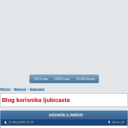
TECH deo
OPŠTI deo
VOJNI forumi
»
»
MyCity
Blogovi
ljubicasta
Blog korisnika ljubicasta
uzivanje u malom
12 Maj 2006 11:29
Idi na vrh