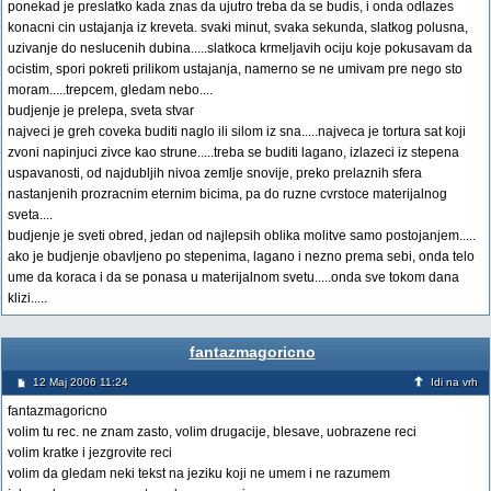
ponekad je preslatko kada znas da ujutro treba da se budis, i onda odlazes
konacni cin ustajanja iz kreveta. svaki minut, svaka sekunda, slatkog polusna,
uzivanje do neslucenih dubina.....slatkoca krmeljavih ociju koje pokusavam da
ocistim, spori pokreti prilikom ustajanja, namerno se ne umivam pre nego sto
moram.....trepcem, gledam nebo....
budjenje je prelepa, sveta stvar
najveci je greh coveka buditi naglo ili silom iz sna.....najveca je tortura sat koji
zvoni napinjuci zivce kao strune.....treba se buditi lagano, izlazeci iz stepena
uspavanosti, od najdubljih nivoa zemlje snovije, preko prelaznih sfera
nastanjenih prozracnim eternim bicima, pa do ruzne cvrstoce materijalnog
sveta....
budjenje je sveti obred, jedan od najlepsih oblika molitve samo postojanjem.....
ako je budjenje obavljeno po stepenima, lagano i nezno prema sebi, onda telo
ume da koraca i da se ponasa u materijalnom svetu.....onda sve tokom dana
klizi.....
fantazmagoricno
12 Maj 2006 11:24
Idi na vrh
fantazmagoricno
volim tu rec. ne znam zasto, volim drugacije, blesave, uobrazene reci
volim kratke i jezgrovite reci
volim da gledam neki tekst na jeziku koji ne umem i ne razumem