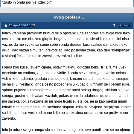
"zasto ih onda jos nisi izlecio?"
ovog proleca...
28 Apr 2006 15:53
Idi na vrh
toliko vremena provodim brinuci se o opstanku, da zaboravljam svoje bice tako
cesto. toliko me obuzmu glupim brigama na poslu oko stvari koje u sustini nisu
vazne, da me svuku sa same sebe i onda dodjem kuci svakog dana kao neko
drugi. kao vazan simultani prevodilac, kao poslovna zena. kao deo "kompanije",
u stalnoj frci da se nesto zavrsi, prezentira i odluci.
i onda kod kuce, izujem cipele, ostavim jaknu, odlozim torbu. ti i alfa me uvek
docekate na vratima, zeljni da me vidite. i onda se zbunim, jer u vasim ocima
vidim iznenadjenje. gledaju vas tudje oci, krecem se tudjim pokretima, smejem
se na silu i vestacki. onda cesto pobegnem u kupatilo, umivam se i perem ruke,
spiram prljavstinu atmosfere koja od mene pravi nekog drugog, skidam slojeve
smoga, gusim se i hvatam vazduh, pokusavam da udahnem do dna pluca......i tu
me saceka bol. zavezane su mi noge trcalice, letelice, jer ja kao merkur imam
krilate cipele, od toga su mi sazdana stopala. krila mi savijena, slepljena. kapica
sa krilima mi se vesto od mene krije po coskovima ormara. sve se protiv mene
zaverilo.
telo je odraz svega onoga sto se desava. moje telo sve pamti i sve se na njemu