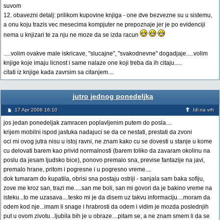
suvom
12. obavezni detalj: prilikom kupovine knjiga - one dve bezvezne su u sistemu,
a onu koju trazis vec mesecima kompjuter ne prepoznaje jer je po evidenciji
nema u knjizari te za nju ne moze da se izda racun
.....volim ovakve male iskricave, "slucajne", "svakodnevne" dogadjaje.....volim
knjige koje imaju licnost i same nalaze one koji treba da ih citaju.....
citati iz knjige kada zavrsim sa citanjem....
jutro jednog ponedeljka
17 Apr 2006 16:10
Idi na vrh
jos jedan ponedeljak zamracen poplavljenim putem do posla....
krijem mobilni ispod jastuka nadajuci se da ce nestati, prestati da zvoni
oci mi ovog jutra nisu u istoj ravni, ne znam kako cu se dovesti u stanje u kome
cu delovati barem kao privid normalnosti (barem toliko da zavaram okolinu na
poslu da jesam ljudsko bice), ponovo premalo sna, previse fantazije na javi,
premalo hrane, pritom i pogresne i u pogresno vreme....
dok tumaram do kupatila, obrisi sna postaju ostriji - sanjala sam baka sofiju,
zove me kroz san, trazi me.....san me boli, san mi govori da je bakino vreme na
isteku...to me uzasava....tesko mi je da disem uz takvu informaciju....moram da
odem kod nje...imam li snage i hrabrosti da odem i vidim je mozda poslednjih
put u ovom zivotu...ljubila bih je u obraze....pitam se, a ne znam smem li da se