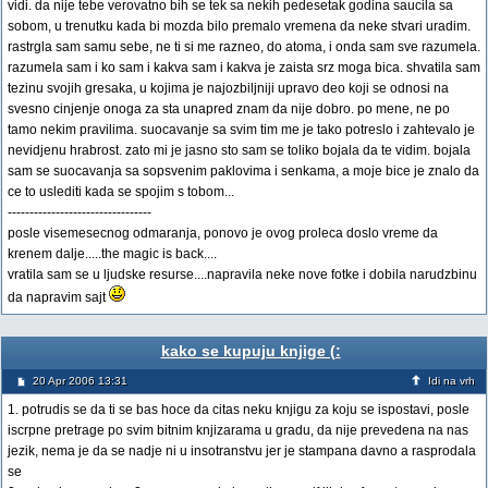
vidi. da nije tebe verovatno bih se tek sa nekih pedesetak godina saucila sa
sobom, u trenutku kada bi mozda bilo premalo vremena da neke stvari uradim.
rastrgla sam samu sebe, ne ti si me razneo, do atoma, i onda sam sve razumela.
razumela sam i ko sam i kakva sam i kakva je zaista srz moga bica. shvatila sam
tezinu svojih gresaka, u kojima je najozbiljniji upravo deo koji se odnosi na
svesno cinjenje onoga za sta unapred znam da nije dobro. po mene, ne po
tamo nekim pravilima. suocavanje sa svim tim me je tako potreslo i zahtevalo je
nevidjenu hrabrost. zato mi je jasno sto sam se toliko bojala da te vidim. bojala
sam se suocavanja sa sopsvenim paklovima i senkama, a moje bice je znalo da
ce to uslediti kada se spojim s tobom...
---------------------------------
posle visemesecnog odmaranja, ponovo je ovog proleca doslo vreme da
krenem dalje.....the magic is back....
vratila sam se u ljudske resurse....napravila neke nove fotke i dobila narudzbinu
da napravim sajt
kako se kupuju knjige (:
20 Apr 2006 13:31
Idi na vrh
1. potrudis se da ti se bas hoce da citas neku knjigu za koju se ispostavi, posle
iscrpne pretrage po svim bitnim knjizarama u gradu, da nije prevedena na nas
jezik, nema je da se nadje ni u insotranstvu jer je stampana davno a rasprodala
se