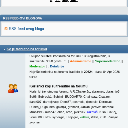
RSS FEED-OVI BLOGOVA
RSS feed ovog bloga
Ko je trenutno na forumu
Ukupno su
3699
korisnika na forumu :: 38 registrovanih, 3
sakrivenih i 3658 gosta :: [
Administrator
] [
Supermoderator
] [
Moderator
] ::
Detaljnije
Najviše korisnika na forumu ikad bilo je
20624
- dana 04 Apr 2026
04:18
Korisnici koji su trenutno na forumu:
Korisnici trenutno na forumu:
A.R.Chafee.Jr.
,
abramac
,
bbrasnjo3
,
Bo96
,
Bobrock1
,
Bubimir
,
BUDDAR70
,
Chainsaw
,
Crazzer
,
dane007
,
darkojovxp
,
Demi87
,
desmeki
,
djonsule
,
Dorcolac
,
Dusko_Dugousko
,
galerija
,
grenadir
,
Jablan
,
jarovitt
,
marshal
,
Milan1996
,
milan47
,
obsc
,
orah
,
picknick
,
raketaš
,
ruso
,
SlaKoj
,
Sone0883
,
strn
,
synergia
,
Tanjagre
,
vathra
,
VekiJ
,
x011
,
Zmajac
,
zvomar