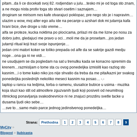
pitam...da li ce docekati svoj 82. rodjendan u julu....tesko mi je od toga sto znam,
a ne mogu nista protiv toga sto stvari osetim i saznajem....
drogiram se mirisom nes kafe otvarajuci poklopac, pre nego sto je i napravim....
ulazim u wow, moj alter ego ailu ide na pecanje u azshari dok mi jutarnja kafa
hrani bice, dve droge u isto vreme....
alfa se proteze, kucka noktima po plocicama, prilazi mi da me lizne po nosu za
dobro jutro, gledajuci me pravo u oci....moli me da je prosetam....jos jedan
jutarnji ritual koji trazi svoje ispunjenje....
jedan crni matori koker se toliko prepada od alfe da se sakrije gazdi medju
noge....ona ga ni ne vidi....
ne usudjujem se da pogledam na sat u trenutku kada se konacno spremim da
krenem....razmisljam o tome sta cu ovog ponedeljka izmisliti kao razlog sto
kasnim....i o tome kako niko jos nije shvatio da treba da me pita/kazni jer svakog
ponedeljka poslednijh nekoliko meseci kasnim na posao.... -.-
laptop u rancu na ledjima, torba o ramenu, slusalice bubice u usima - muzika
koja sluzi kao stit od atmosfere zguzvanih ljudi koji posiveli od neumitnog
ritmickog ponavljanja svakodnevnice ni ne znajuci prozdiru svetle tacke u
dusama ljudi oko sebe....
....sve to....samo malo parce jednog jedinstvenog ponedeljka....
Strana:
Prethodna
1
2
3
4
5
6
7
8
9
»
MyCity
»
Blogovi
ljubicasta