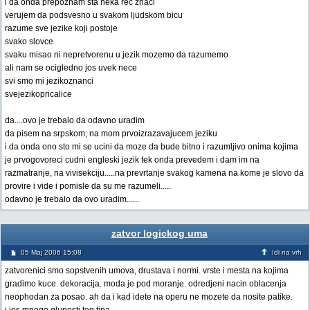
i da onda prepoznam sta neka rec znaci
verujem da podsvesno u svakom ljudskom bicu
razume sve jezike koji postoje
svako slovce
svaku misao ni nepretvorenu u jezik mozemo da razumemo
ali nam se ocigledno jos uvek nece
svi smo mi jezikoznanci
svejezikopricalice
da....ovo je trebalo da odavno uradim
da pisem na srpskom, na mom prvoizrazavajucem jeziku
i da onda ono sto mi se ucini da moze da bude bitno i razumljivo onima kojima
je prvogovoreci cudni engleski jezik tek onda prevedem i dam im na
razmatranje, na vivisekciju.....na prevrtanje svakog kamena na kome je slovo da
provire i vide i pomisle da su me razumeli.....
odavno je trebalo da ovo uradim......
zatvor logickog uma
05 Maj 2006 15:08
Idi na vrh
zatvorenici smo sopstvenih umova, drustava i normi. vrste i mesta na kojima
gradimo kuce. dekoracija. moda je pod moranje. odredjeni nacin oblacenja
neophodan za posao. ah da i kad idete na operu ne mozete da nosite patike.