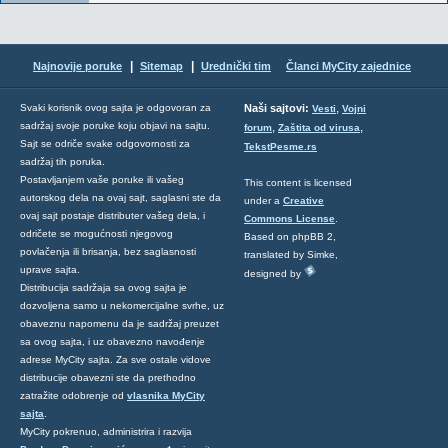
|
|
Najnovije poruke
Sitemap
Urednički tim
Članci MyCity zajednice
,
Svaki korisnik ovog sajta je odgovoran za
Naši sajtovi:
Vesti
Vojni
sadržaj svoje poruke koju objavi na sajtu.
,
,
forum
Zaštita od virusa
Sajt se odriče svake odgovornosti za
TekstPesme.rs
sadržaj tih poruka.
Postavljanjem vaše poruke ili vašeg
This content is licensed
autorskog dela na ovaj sajt, saglasni ste da
under a
Creative
ovaj sajt postaje distributer vašeg dela, i
Commons License
.
odričete se mogućnosti njegovog
Based on phpBB 2,
povlačenja ili brisanja, bez saglasnosti
translated by Simke,
uprave sajta.
designed by
Distribucija sadržaja sa ovog sajta je
dozvoljena samo u nekomercijalne svrhe, uz
obaveznu napomenu da je sadržaj preuzet
sa ovog sajta, i uz obavezno navođenje
adrese MyCity sajta. Za sve ostale vidove
distribucije obavezni ste da prethodno
zatražite odobrenje od
vlasnika MyCity
sajta
.
MyCity pokrenuo, administrira i razvija