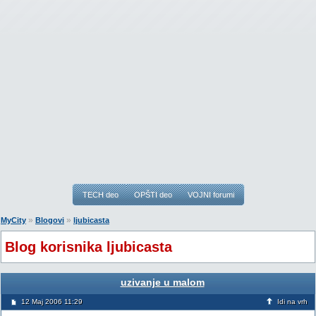
TECH deo
OPŠTI deo
VOJNI forumi
»
»
MyCity
Blogovi
ljubicasta
Blog korisnika ljubicasta
uzivanje u malom
12 Maj 2006 11:29
Idi na vrh