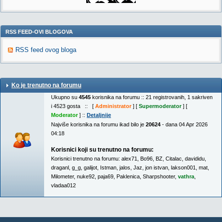
RSS FEED-OVI BLOGOVA
RSS feed ovog bloga
Ko je trenutno na forumu
Ukupno su
4545
korisnika na forumu :: 21 registrovanih, 1 sakriven
i 4523 gosta :: [
Administrator
] [
Supermoderator
] [
Moderator
] ::
Detaljnije
Najviše korisnika na forumu ikad bilo je
20624
- dana 04 Apr 2026
04:18
Korisnici koji su trenutno na forumu:
Korisnici trenutno na forumu:
alex71
,
Bo96
,
BZ
,
Citalac
,
davididu
,
draganl
,
g_g
,
galijot
,
Istman
,
jalos
,
Jaz
,
jon istvan
,
lakson001
,
mat
,
Milometer
,
nuke92
,
paja69
,
Paklenica
,
Sharpshooter
,
vathra
,
vladaa012