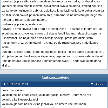
ponekad je preslatko kada znas da ujutro treba da se budis, i onda odlazes
konacni cin ustajanja iz kreveta. svaki minut, svaka sekunda, slatkog polusna,
uzivanje do neslucenih dubina.....slatkoca krmeljavih ociju koje pokusavam da
ocistim, spori pokreti prilikom ustajanja, namerno se ne umivam pre nego sto
moram.....trepcem, gledam nebo....
budjenje je prelepa, sveta stvar
najveci je greh coveka buditi naglo ili silom iz sna.....najveca je tortura sat koji
zvoni napinjuci zivce kao strune.....treba se buditi lagano, izlazeci iz stepena
uspavanosti, od najdubljih nivoa zemlje snovije, preko prelaznih sfera
nastanjenih prozracnim eternim bicima, pa do ruzne cvrstoce materijalnog
sveta....
budjenje je sveti obred, jedan od najlepsih oblika molitve samo postojanjem.....
ako je budjenje obavljeno po stepenima, lagano i nezno prema sebi, onda telo
ume da koraca i da se ponasa u materijalnom svetu.....onda sve tokom dana
klizi.....
fantazmagoricno
12 Maj 2006 11:24
Idi na vrh
fantazmagoricno
volim tu rec. ne znam zasto, volim drugacije, blesave, uobrazene reci
volim kratke i jezgrovite reci
volim da gledam neki tekst na jeziku koji ne umem i ne razumem