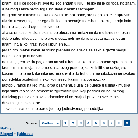
pitam...da li ce docekati svoj 82. rodjendan u julu....tesko mi je od toga sto znam,
a ne mogu nista protiv toga sto stvari osetim i saznajem....
drogiram se mirisom nes kafe otvarajuci poklopac, pre nego sto je i napravim....
ulazim u wow, moj alter ego ailu ide na pecanje u azshari dok mi jutarnja kafa
hrani bice, dve droge u isto vreme....
alfa se proteze, kucka noktima po plocicama, prilazi mi da me lizne po nosu za
dobro jutro, gledajuci me pravo u oci....moli me da je prosetam....jos jedan
jutarnji ritual koji trazi svoje ispunjenje....
jedan crni matori koker se toliko prepada od alfe da se sakrije gazdi medju
noge....ona ga ni ne vidi....
ne usudjujem se da pogledam na sat u trenutku kada se konacno spremim da
krenem....razmisljam o tome sta cu ovog ponedeljka izmisliti kao razlog sto
kasnim....i o tome kako niko jos nije shvatio da treba da me pita/kazni jer svakog
ponedeljka poslednijh nekoliko meseci kasnim na posao.... -.-
laptop u rancu na ledjima, torba o ramenu, slusalice bubice u usima - muzika
koja sluzi kao stit od atmosfere zguzvanih ljudi koji posiveli od neumitnog
ritmickog ponavljanja svakodnevnice ni ne znajuci prozdiru svetle tacke u
dusama ljudi oko sebe....
....sve to....samo malo parce jednog jedinstvenog ponedeljka....
Strana:
Prethodna
1
2
3
4
5
6
7
8
9
»
MyCity
»
Blogovi
ljubicasta