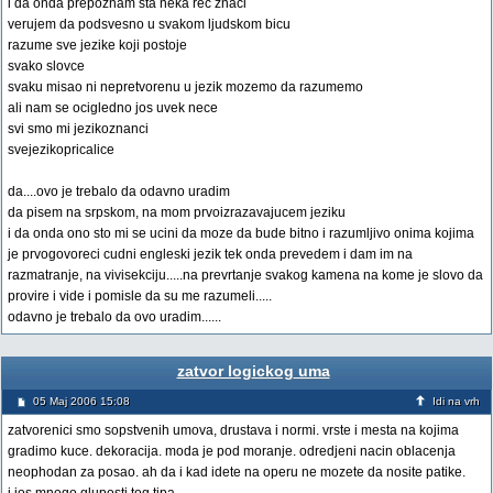
i da onda prepoznam sta neka rec znaci
verujem da podsvesno u svakom ljudskom bicu
razume sve jezike koji postoje
svako slovce
svaku misao ni nepretvorenu u jezik mozemo da razumemo
ali nam se ocigledno jos uvek nece
svi smo mi jezikoznanci
svejezikopricalice
da....ovo je trebalo da odavno uradim
da pisem na srpskom, na mom prvoizrazavajucem jeziku
i da onda ono sto mi se ucini da moze da bude bitno i razumljivo onima kojima
je prvogovoreci cudni engleski jezik tek onda prevedem i dam im na
razmatranje, na vivisekciju.....na prevrtanje svakog kamena na kome je slovo da
provire i vide i pomisle da su me razumeli.....
odavno je trebalo da ovo uradim......
zatvor logickog uma
05 Maj 2006 15:08
Idi na vrh
zatvorenici smo sopstvenih umova, drustava i normi. vrste i mesta na kojima
gradimo kuce. dekoracija. moda je pod moranje. odredjeni nacin oblacenja
neophodan za posao. ah da i kad idete na operu ne mozete da nosite patike.