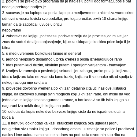
2. polomis se preko p2p programa da je nadjes u pdf ili doc formatu, posle par
nedelja pretrage nadjes je
3. sacuvas je na laptopu sa posla, laptop u medjuvremenu nicim izazvano crkne
odnevsi u vecna lovista sve podatke, pre toga procitas prvih 10 strana knjige,
taman da te zagolica i uvuce u pricu
nepovratno
4. zaboravis na knjigu, potisnes u podsvest zelju da je procitas, od muke, jer
znas da sadrzi detaljno objasnjenje, kljuc za sklapanje kockica price koja ti je
bitna
5. u medjuvremenu bojkotujes knjige in general
6. jednog neopisivo dosadnog utorka krenes s posla iznenadjujuce rano
7. ides putem kuci duzim, okolnim putem, i sporijom varijantom - tramvajem
8. izadjes iz tramvaja u poslednjoj sekundi, jer zaboga, preko puta je knjizara,
ides u knjizaru iako ne znas sta tamo trazis, knjizara ti se ionako nikad spolja iz
nekog razloga nije svidjala
9. provedes dovoljno vremena po knjizari detaljno citajuci naslove, listajuci
knjige, da izazoves sumnju svih mogucih koji u knjizari rade, oni misle da vec
jedno dve tri knjige imas nagurane u ranac, a bar kodovi sa tih istih knjiga su
nagurani iza nekih drugih knjiga na polici
10. odlucis da kupis neke dve bezveze knjige cisto da ne ispadnes totalna
budala
11. u trenutku dok hodas ka kasi, krajickom krajicka oka ugledas jednu
neuglednu sivu tanku knjigu....dosadnog omota....uzmes je sa police i procitavsi
naslov i ime autora samo sto ne sednes na pod, usta otvorenih kao riba na