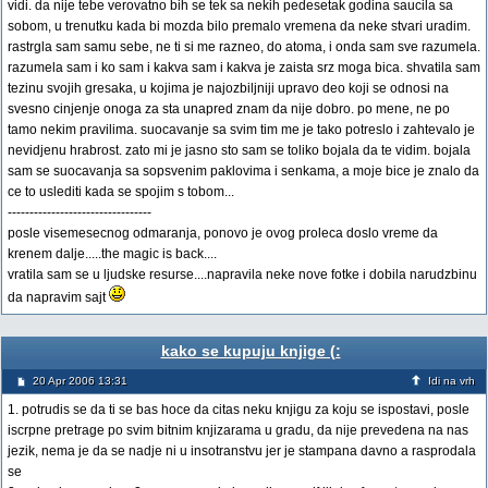
vidi. da nije tebe verovatno bih se tek sa nekih pedesetak godina saucila sa
sobom, u trenutku kada bi mozda bilo premalo vremena da neke stvari uradim.
rastrgla sam samu sebe, ne ti si me razneo, do atoma, i onda sam sve razumela.
razumela sam i ko sam i kakva sam i kakva je zaista srz moga bica. shvatila sam
tezinu svojih gresaka, u kojima je najozbiljniji upravo deo koji se odnosi na
svesno cinjenje onoga za sta unapred znam da nije dobro. po mene, ne po
tamo nekim pravilima. suocavanje sa svim tim me je tako potreslo i zahtevalo je
nevidjenu hrabrost. zato mi je jasno sto sam se toliko bojala da te vidim. bojala
sam se suocavanja sa sopsvenim paklovima i senkama, a moje bice je znalo da
ce to uslediti kada se spojim s tobom...
---------------------------------
posle visemesecnog odmaranja, ponovo je ovog proleca doslo vreme da
krenem dalje.....the magic is back....
vratila sam se u ljudske resurse....napravila neke nove fotke i dobila narudzbinu
da napravim sajt
kako se kupuju knjige (:
20 Apr 2006 13:31
Idi na vrh
1. potrudis se da ti se bas hoce da citas neku knjigu za koju se ispostavi, posle
iscrpne pretrage po svim bitnim knjizarama u gradu, da nije prevedena na nas
jezik, nema je da se nadje ni u insotranstvu jer je stampana davno a rasprodala
se