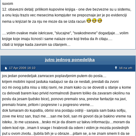
suvom
12. obavezni detalj: prilikom kupovine knjiga - one dve bezvezne su u sistemu,
a onu koju trazis vec mesecima kompjuter ne prepoznaje jer je po evidenciji
nema u knjizari te za nju ne moze da se izda racun
.....volim ovakve male iskricave, "slucajne", "svakodnevne" dogadjaje.....volim
knjige koje imaju licnost i same nalaze one koji treba da ih citaju.....
citati iz knjige kada zavrsim sa citanjem....
jutro jednog ponedeljka
17 Apr 2006 16:10
Idi na vrh
jos jedan ponedeljak zamracen poplavljenim putem do posla....
krijem mobilni ispod jastuka nadajuci se da ce nestati, prestati da zvoni
oci mi ovog jutra nisu u istoj ravni, ne znam kako cu se dovesti u stanje u kome
cu delovati barem kao privid normalnosti (barem toliko da zavaram okolinu na
poslu da jesam ljudsko bice), ponovo premalo sna, previse fantazije na javi,
premalo hrane, pritom i pogresne i u pogresno vreme....
dok tumaram do kupatila, obrisi sna postaju ostriji - sanjala sam baka sofiju,
zove me kroz san, trazi me.....san me boli, san mi govori da je bakino vreme na
isteku...to me uzasava....tesko mi je da disem uz takvu informaciju....moram da
odem kod nje...imam li snage i hrabrosti da odem i vidim je mozda poslednjih
put u ovom zivotu...ljubila bih je u obraze....pitam se, a ne znam smem li da se