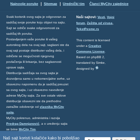
|
|
Najnovije poruke
Sitemap
Urednički tim
Članci MyCity zajednice
,
Svaki korisnik ovog sajta je odgovoran za
Naši sajtovi:
Vesti
Vojni
sadržaj svoje poruke koju objavi na sajtu.
,
,
forum
Zaštita od virusa
Sajt se odriče svake odgovornosti za
TekstPesme.rs
sadržaj tih poruka.
Postavljanjem vaše poruke ili vašeg
This content is licensed
autorskog dela na ovaj sajt, saglasni ste da
under a
Creative
ovaj sajt postaje distributer vašeg dela, i
Commons License
.
odričete se mogućnosti njegovog
Based on phpBB 2,
povlačenja ili brisanja, bez saglasnosti
translated by Simke,
uprave sajta.
designed by
Distribucija sadržaja sa ovog sajta je
dozvoljena samo u nekomercijalne svrhe, uz
obaveznu napomenu da je sadržaj preuzet
sa ovog sajta, i uz obavezno navođenje
adrese MyCity sajta. Za sve ostale vidove
distribucije obavezni ste da prethodno
zatražite odobrenje od
vlasnika MyCity
sajta
.
MyCity pokrenuo, administrira i razvija
Predrag Damnjanović
, a o uređenju sajta
se brine
MyCity Tim
.
Ukoliko želite da nas kontaktirate kliknite
Naš sajt koristi kolačiće kako bi poboljšao