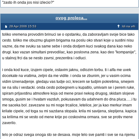
"zasto ih onda jos nisi izlecio?"
ovog proleca...
28 Apr 2006 15:53
Idi na vrh
toliko vremena provodim brinuci se o opstanku, da zaboravljam svoje bice tako
cesto. toliko me obuzmu glupim brigama na poslu oko stvari koje u sustini nisu
vazne, da me svuku sa same sebe i onda dodjem kuci svakog dana kao neko
drugi. kao vazan simultani prevodilac, kao poslovna zena. kao deo "kompanije",
u stalnoj frci da se nesto zavrsi, prezentira i odluci.
i onda kod kuce, izujem cipele, ostavim jaknu, odlozim torbu. ti i alfa me uvek
docekate na vratima, zeljni da me vidite. i onda se zbunim, jer u vasim ocima
vidim iznenadjenje. gledaju vas tudje oci, krecem se tudjim pokretima, smejem
se na silu i vestacki. onda cesto pobegnem u kupatilo, umivam se i perem ruke,
spiram prljavstinu atmosfere koja od mene pravi nekog drugog, skidam slojeve
smoga, gusim se i hvatam vazduh, pokusavam da udahnem do dna pluca......i tu
me saceka bol. zavezane su mi noge trcalice, letelice, jer ja kao merkur imam
krilate cipele, od toga su mi sazdana stopala. krila mi savijena, slepljena. kapica
sa krilima mi se vesto od mene krije po coskovima ormara. sve se protiv mene
zaverilo.
telo je odraz svega onoga sto se desava. moje telo sve pamti i sve se na njemu