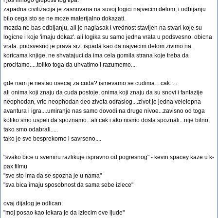
i jos mnogo gluposti tog tipa.
zapadna civilizacija je zasnovana na suvoj logici najvecim delom, i odbijanju
bilo cega sto se ne moze materijalno dokazati.
mozda ne bas odbijanju, ali je naglasak i vrednost stavljen na stvari koje su
logicne i koje 'imaju dokaz'. ali logika su samo jedna vrata u podsvesno. obicna
vrata. podsvesno je prava srz. ispada kao da najvecim delom zivimo na
koricama knjige, ne shvatajuci da ima cela gomila strana koje treba da
procitamo.....toliko toga da uhvatimo i razumemo....
gde nam je nestao osecaj za cuda? ismevamo se cudima....cak.....
ali onima koji znaju da cuda postoje, onima koji znaju da su snovi i fantazije
neophodan, vrlo neophodan deo zivota odraslog....zivot je jedna velelepna
avantura i igra....umiranje nas samo dovodi na druge nivoe...zavisno od toga
koliko smo uspeli da spoznamo...ali cak i ako nismo dosta spoznali...nije bitno,
tako smo odabrali.....
tako je sve besprekorno i savrseno....
"svako bice u svemiru razlikuje ispravno od pogresnog" - kevin spacey kaze u k-
pax filmu
"sve sto ima da se spozna je u nama"
"sva bica imaju sposobnost da sama sebe izlece"
ovaj dijalog je odlican:
"moj posao kao lekara je da izlecim ove ljude"