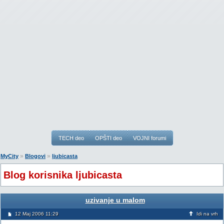
TECH deo
OPŠTI deo
VOJNI forumi
»
»
MyCity
Blogovi
ljubicasta
Blog korisnika ljubicasta
uzivanje u malom
12 Maj 2006 11:29
Idi na vrh