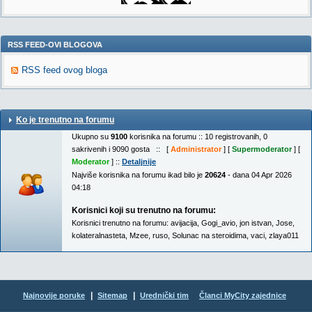
RSS FEED-OVI BLOGOVA
RSS feed ovog bloga
Ko je trenutno na forumu
Ukupno su
9100
korisnika na forumu :: 10 registrovanih, 0
sakrivenih i 9090 gosta :: [
Administrator
] [
Supermoderator
] [
Moderator
] ::
Detaljnije
Najviše korisnika na forumu ikad bilo je
20624
- dana 04 Apr 2026
04:18
Korisnici koji su trenutno na forumu:
Korisnici trenutno na forumu:
avijacija
,
Gogi_avio
,
jon istvan
,
Jose
,
kolateralnasteta
,
Mzee
,
ruso
,
Solunac na steroidima
,
vaci
,
zlaya011
|
|
Najnovije poruke
Sitemap
Urednički tim
Članci MyCity zajednice