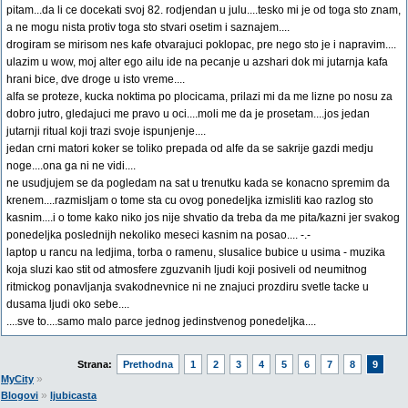
pitam...da li ce docekati svoj 82. rodjendan u julu....tesko mi je od toga sto znam,
a ne mogu nista protiv toga sto stvari osetim i saznajem....
drogiram se mirisom nes kafe otvarajuci poklopac, pre nego sto je i napravim....
ulazim u wow, moj alter ego ailu ide na pecanje u azshari dok mi jutarnja kafa
hrani bice, dve droge u isto vreme....
alfa se proteze, kucka noktima po plocicama, prilazi mi da me lizne po nosu za
dobro jutro, gledajuci me pravo u oci....moli me da je prosetam....jos jedan
jutarnji ritual koji trazi svoje ispunjenje....
jedan crni matori koker se toliko prepada od alfe da se sakrije gazdi medju
noge....ona ga ni ne vidi....
ne usudjujem se da pogledam na sat u trenutku kada se konacno spremim da
krenem....razmisljam o tome sta cu ovog ponedeljka izmisliti kao razlog sto
kasnim....i o tome kako niko jos nije shvatio da treba da me pita/kazni jer svakog
ponedeljka poslednijh nekoliko meseci kasnim na posao.... -.-
laptop u rancu na ledjima, torba o ramenu, slusalice bubice u usima - muzika
koja sluzi kao stit od atmosfere zguzvanih ljudi koji posiveli od neumitnog
ritmickog ponavljanja svakodnevnice ni ne znajuci prozdiru svetle tacke u
dusama ljudi oko sebe....
....sve to....samo malo parce jednog jedinstvenog ponedeljka....
Strana:
Prethodna
1
2
3
4
5
6
7
8
9
»
MyCity
»
Blogovi
ljubicasta