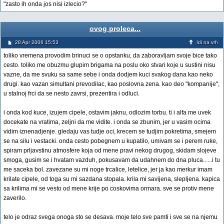
"zasto ih onda jos nisi izlecio?"
ovog proleca...
28 Apr 2006 15:53
Idi na vrh
toliko vremena provodim brinuci se o opstanku, da zaboravljam svoje bice tako
cesto. toliko me obuzmu glupim brigama na poslu oko stvari koje u sustini nisu
vazne, da me svuku sa same sebe i onda dodjem kuci svakog dana kao neko
drugi. kao vazan simultani prevodilac, kao poslovna zena. kao deo "kompanije",
u stalnoj frci da se nesto zavrsi, prezentira i odluci.
i onda kod kuce, izujem cipele, ostavim jaknu, odlozim torbu. ti i alfa me uvek
docekate na vratima, zeljni da me vidite. i onda se zbunim, jer u vasim ocima
vidim iznenadjenje. gledaju vas tudje oci, krecem se tudjim pokretima, smejem
se na silu i vestacki. onda cesto pobegnem u kupatilo, umivam se i perem ruke,
spiram prljavstinu atmosfere koja od mene pravi nekog drugog, skidam slojeve
smoga, gusim se i hvatam vazduh, pokusavam da udahnem do dna pluca......i tu
me saceka bol. zavezane su mi noge trcalice, letelice, jer ja kao merkur imam
krilate cipele, od toga su mi sazdana stopala. krila mi savijena, slepljena. kapica
sa krilima mi se vesto od mene krije po coskovima ormara. sve se protiv mene
zaverilo.
telo je odraz svega onoga sto se desava. moje telo sve pamti i sve se na njemu