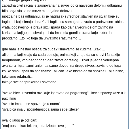
i jos mnogo gluposti tog tipa.
zapadna civilizacija je zasnovana na suvoj logici najvecim delom, i odbijanju
bilo cega sto se ne moze materijalno dokazati.
mozda ne bas odbijanju, ali je naglasak i vrednost stavljen na stvari koje su
logicne i koje 'imaju dokaz'. ali logika su samo jedna vrata u podsvesno. obicna
vrata. podsvesno je prava srz. ispada kao da najvecim delom zivimo na
koricama knjige, ne shvatajuci da ima cela gomila strana koje treba da
procitamo.....toliko toga da uhvatimo i razumemo....
gde nam je nestao osecaj za cuda? ismevamo se cudima....cak.....
ali onima koji znaju da cuda postoje, onima koji znaju da su snovi i fantazije
neophodan, vrlo neophodan deo zivota odraslog....zivot je jedna velelepna
avantura i igra....umiranje nas samo dovodi na druge nivoe...zavisno od toga
koliko smo uspeli da spoznamo...ali cak i ako nismo dosta spoznali...nije bitno,
tako smo odabrali.....
tako je sve besprekorno i savrseno....
"svako bice u svemiru razlikuje ispravno od pogresnog" - kevin spacey kaze u k-
pax filmu
"sve sto ima da se spozna je u nama"
"sva bica imaju sposobnost da sama sebe izlece"
ovaj dijalog je odlican:
"moj posao kao lekara je da izlecim ove ljude"