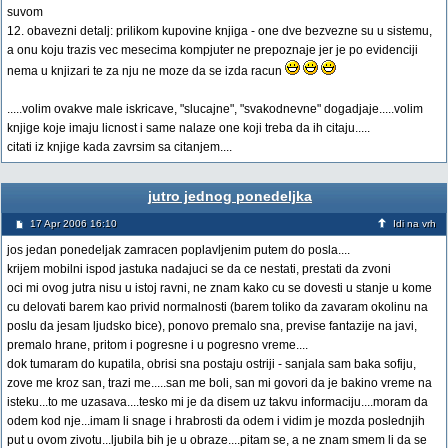
suvom
12. obavezni detalj: prilikom kupovine knjiga - one dve bezvezne su u sistemu,
a onu koju trazis vec mesecima kompjuter ne prepoznaje jer je po evidenciji
nema u knjizari te za nju ne moze da se izda racun
.....volim ovakve male iskricave, "slucajne", "svakodnevne" dogadjaje.....volim
knjige koje imaju licnost i same nalaze one koji treba da ih citaju.....
citati iz knjige kada zavrsim sa citanjem....
jutro jednog ponedeljka
17 Apr 2006 16:10
Idi na vrh
jos jedan ponedeljak zamracen poplavljenim putem do posla....
krijem mobilni ispod jastuka nadajuci se da ce nestati, prestati da zvoni
oci mi ovog jutra nisu u istoj ravni, ne znam kako cu se dovesti u stanje u kome
cu delovati barem kao privid normalnosti (barem toliko da zavaram okolinu na
poslu da jesam ljudsko bice), ponovo premalo sna, previse fantazije na javi,
premalo hrane, pritom i pogresne i u pogresno vreme....
dok tumaram do kupatila, obrisi sna postaju ostriji - sanjala sam baka sofiju,
zove me kroz san, trazi me.....san me boli, san mi govori da je bakino vreme na
isteku...to me uzasava....tesko mi je da disem uz takvu informaciju....moram da
odem kod nje...imam li snage i hrabrosti da odem i vidim je mozda poslednjih
put u ovom zivotu...ljubila bih je u obraze....pitam se, a ne znam smem li da se