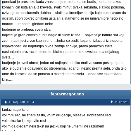
ponekad je preslatko kada znas da ujutro treba da se budis, i onda odlazes
konacni cin ustajanja iz kreveta. svaki minut, svaka sekunda, slatkog polusna,
uzivanje do neslucenih dubina.....slatkoca krmeljavih ociju koje pokusavam da
ocistim, spori pokreti prilikom ustajanja, namerno se ne umivam pre nego sto
moram.....trepcem, gledam nebo....
budjenje je prelepa, sveta stvar
najveci je greh coveka buditi naglo ili silom iz sna.....najveca je tortura sat koji
zvoni napinjuci zivce kao strune.....treba se buditi lagano, izlazeci iz stepena
uspavanosti, od najdubljih nivoa zemlje snovije, preko prelaznih sfera
nastanjenih prozracnim eternim bicima, pa do ruzne cvrstoce materijalnog
sveta....
budjenje je sveti obred, jedan od najlepsih oblika molitve samo postojanjem.....
ako je budjenje obavljeno po stepenima, lagano i nezno prema sebi, onda telo
ume da koraca i da se ponasa u materijalnom svetu.....onda sve tokom dana
klizi.....
fantazmagoricno
12 Maj 2006 11:24
Idi na vrh
fantazmagoricno
volim tu rec. ne znam zasto, volim drugacije, blesave, uobrazene reci
volim kratke i jezgrovite reci
volim da gledam neki tekst na jeziku koji ne umem i ne razumem