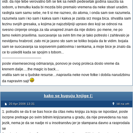
vidi. da nije tebe verovatno bih se tek sa nekih pedesetak godina saucila sa
sobom, u trenutku kada bi mozda bilo premalo vremena da neke stvari uradim.
rastrgla sam samu sebe, ne ti si me razneo, do atoma, i onda sam sve razumela.
razumela sam i ko sam i kakva sam i kakva je zaista srz moga bica. shvatila sam
tezinu svojih gresaka, u kojima je najozbiljniji upravo deo koji se odnosi na
svesno cinjenje onoga za sta unapred znam da nije dobro. po mene, ne po
tamo nekim pravilima. suocavanje sa svim tim me je tako potreslo i zahtevalo je
nevidjenu hrabrost. zato mi je jasno sto sam se toliko bojala da te vidim. bojala
sam se suocavanja sa sopsvenim paklovima i senkama, a moje bice je znalo da
ce to uslediti kada se spojim s tobom...
---------------------------------
posle visemesecnog odmaranja, ponovo je ovog proleca doslo vreme da
krenem dalje.....the magic is back....
vratila sam se u ljudske resurse....napravila neke nove fotke i dobila narudzbinu
da napravim sajt
kako se kupuju knjige (:
20 Apr 2006 13:31
Idi na vrh
1. potrudis se da ti se bas hoce da citas neku knjigu za koju se ispostavi, posle
iscrpne pretrage po svim bitnim knjizarama u gradu, da nije prevedena na nas
jezik, nema je da se nadje ni u insotranstvu jer je stampana davno a rasprodala
se