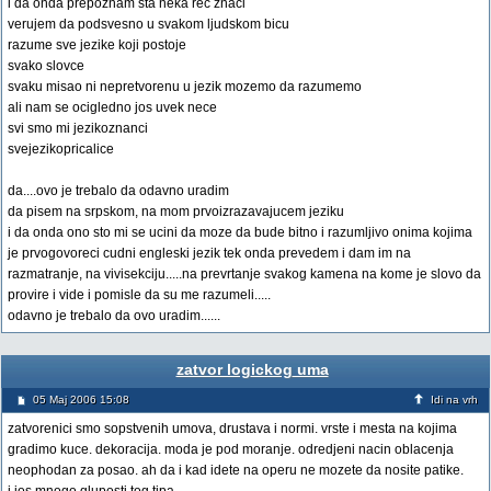
i da onda prepoznam sta neka rec znaci
verujem da podsvesno u svakom ljudskom bicu
razume sve jezike koji postoje
svako slovce
svaku misao ni nepretvorenu u jezik mozemo da razumemo
ali nam se ocigledno jos uvek nece
svi smo mi jezikoznanci
svejezikopricalice
da....ovo je trebalo da odavno uradim
da pisem na srpskom, na mom prvoizrazavajucem jeziku
i da onda ono sto mi se ucini da moze da bude bitno i razumljivo onima kojima
je prvogovoreci cudni engleski jezik tek onda prevedem i dam im na
razmatranje, na vivisekciju.....na prevrtanje svakog kamena na kome je slovo da
provire i vide i pomisle da su me razumeli.....
odavno je trebalo da ovo uradim......
zatvor logickog uma
05 Maj 2006 15:08
Idi na vrh
zatvorenici smo sopstvenih umova, drustava i normi. vrste i mesta na kojima
gradimo kuce. dekoracija. moda je pod moranje. odredjeni nacin oblacenja
neophodan za posao. ah da i kad idete na operu ne mozete da nosite patike.