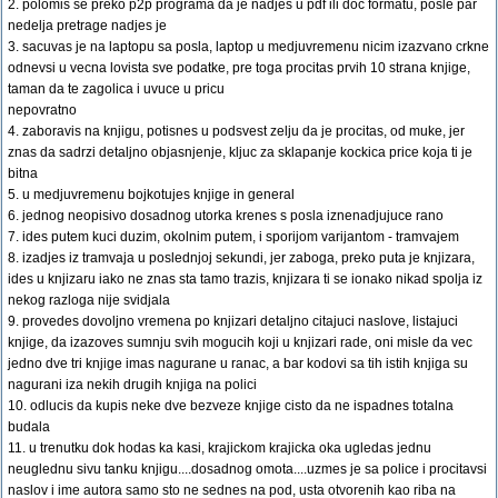
2. polomis se preko p2p programa da je nadjes u pdf ili doc formatu, posle par
nedelja pretrage nadjes je
3. sacuvas je na laptopu sa posla, laptop u medjuvremenu nicim izazvano crkne
odnevsi u vecna lovista sve podatke, pre toga procitas prvih 10 strana knjige,
taman da te zagolica i uvuce u pricu
nepovratno
4. zaboravis na knjigu, potisnes u podsvest zelju da je procitas, od muke, jer
znas da sadrzi detaljno objasnjenje, kljuc za sklapanje kockica price koja ti je
bitna
5. u medjuvremenu bojkotujes knjige in general
6. jednog neopisivo dosadnog utorka krenes s posla iznenadjujuce rano
7. ides putem kuci duzim, okolnim putem, i sporijom varijantom - tramvajem
8. izadjes iz tramvaja u poslednjoj sekundi, jer zaboga, preko puta je knjizara,
ides u knjizaru iako ne znas sta tamo trazis, knjizara ti se ionako nikad spolja iz
nekog razloga nije svidjala
9. provedes dovoljno vremena po knjizari detaljno citajuci naslove, listajuci
knjige, da izazoves sumnju svih mogucih koji u knjizari rade, oni misle da vec
jedno dve tri knjige imas nagurane u ranac, a bar kodovi sa tih istih knjiga su
nagurani iza nekih drugih knjiga na polici
10. odlucis da kupis neke dve bezveze knjige cisto da ne ispadnes totalna
budala
11. u trenutku dok hodas ka kasi, krajickom krajicka oka ugledas jednu
neuglednu sivu tanku knjigu....dosadnog omota....uzmes je sa police i procitavsi
naslov i ime autora samo sto ne sednes na pod, usta otvorenih kao riba na