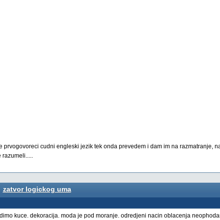
e prvogovoreci cudni engleski jezik tek onda prevedem i dam im na razmatranje, na v
razumeli.....
zatvor logickog uma
radimo kuce. dekoracija. moda je pod moranje. odredjeni nacin oblacenja neophoda