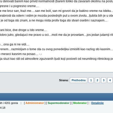
e cu delovati barem kao privid normalnosti (barem toliko da zavaram okolinu na posl
gresne i u pogresno vreme....
ve me kroz san, trazi me.....san me boli, san mi govori da je bakino vreme na isteku..
abrosti da odem i vidim je mozda poslednjih put u ovom zivotu...ljubila bih je u obr
 je od toga sto znam, a ne mogu nista protiv toga sto stvari osetim i saznajem....
ani bice, dve droge u isto vreme....
o jutro, gledajuci me pravo u oci....moli me da je prosetam....jos jedan jutarnji ritu
..ona ga ni ne vidi....
m....razmisljam o tome sta cu ovog ponedeljka izmisliti kao razlog sto kasnim....
 meseci kasnim na posao.... -.-
a sluzi kao stit od atmosfere zguzvanih ljudi koji posiveli od neumitnog ritmickog 
Strana:
Prethodna
1
2
3
4
nih i 4201 gosta :: [
Administrator
] [
Supermoderator
] [
Moderator
] ::
Detaljnije
04:18