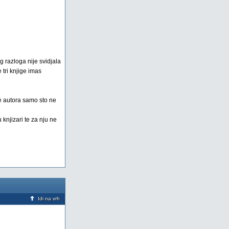
g razloga nije svidjala
 tri knjige imas
me autora samo sto ne
knjizari te za nju ne
Idi na vrh