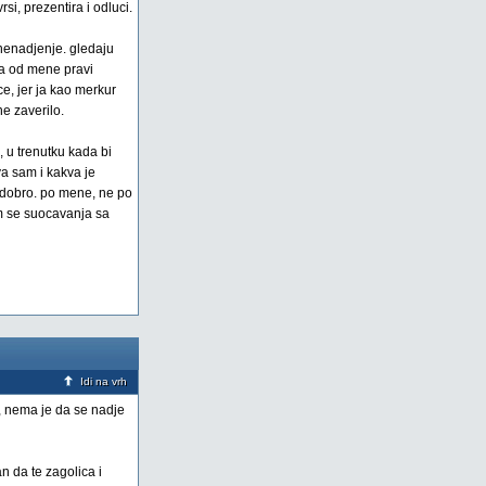
i, prezentira i odluci.
znenadjenje. gledaju
ja od mene pravi
e, jer ja kao merkur
e zaverilo.
 u trenutku kada bi
a sam i kakva je
e dobro. po mene, ne po
am se suocavanja sa
Idi na vrh
k, nema je da se nadje
n da te zagolica i