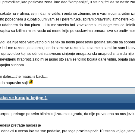
evodilac, kao poslovna zena. kao deo "kompanije", u stalnoj frci da se nesto zavrs
ocekate na vratima, zeljni da me vidite. i onda se zbunim, jer u vasim ocima vidim i
cesto pobegnem u kupatilo, umivam se i perem ruke, spiram prljavstinu atmosfere ko
ahnem do dna pluca......i tu me saceka bol. zavezane su mi noge trcalice, letelic
. kapica sa krilima mi se vesto od mene krije po coskovima ormara. sve se protiv men
vidi. da nije tebe verovatno bih se tek sa nekih pedesetak godina saucila sa sobom,
ti si me razneo, do atoma, i onda sam sve razumela. razumela sam i ko sam i kakv
niji upravo deo koji se odnosi na svesno cinjenje onoga za sta unapred znam da nij
nevidjenu hrabrost. zato mi je jasno sto sam se toliko bojala da te vidim. bojala s
spojim s tobom...
lje.....the magic is back....
u da napravim sajt
ako se kupuju knjige (:
e iscrpne pretrage po svim bitnim knjizarama u gradu, da nije prevedena na nas jezi
nedelja pretrage nadjes je
dnevsi u vecna lovista sve podatke, pre toga procitas prvih 10 strana knjige, tama