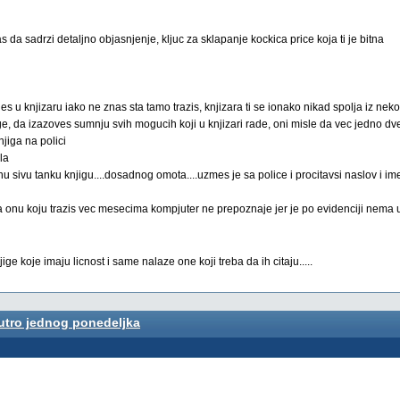
s da sadrzi detaljno objasnjenje, kljuc za sklapanje kockica price koja ti je bitna
es u knjizaru iako ne znas sta tamo trazis, knjizara ti se ionako nikad spolja iz neko
ige, da izazoves sumnju svih mogucih koji u knjizari rade, oni misle da vec jedno dve
njiga na polici
la
u sivu tanku knjigu....dosadnog omota....uzmes je sa police i procitavsi naslov i i
a onu koju trazis vec mesecima kompjuter ne prepoznaje jer je po evidenciji nema u 
ige koje imaju licnost i same nalaze one koji treba da ih citaju.....
jutro jednog ponedeljka