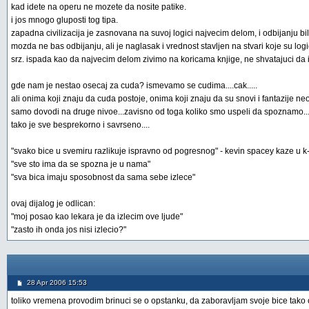
kad idete na operu ne mozete da nosite patike.
i jos mnogo gluposti tog tipa.
zapadna civilizacija je zasnovana na suvoj logici najvecim delom, i odbijanju b
mozda ne bas odbijanju, ali je naglasak i vrednost stavljen na stvari koje su lo
srz. ispada kao da najvecim delom zivimo na koricama knjige, ne shvatajuci da i
gde nam je nestao osecaj za cuda? ismevamo se cudima....cak.....
ali onima koji znaju da cuda postoje, onima koji znaju da su snovi i fantazije n
samo dovodi na druge nivoe...zavisno od toga koliko smo uspeli da spoznamo...ali
tako je sve besprekorno i savrseno....
"svako bice u svemiru razlikuje ispravno od pogresnog" - kevin spacey kaze u k
"sve sto ima da se spozna je u nama"
"sva bica imaju sposobnost da sama sebe izlece"
ovaj dijalog je odlican:
"moj posao kao lekara je da izlecim ove ljude"
"zasto ih onda jos nisi izlecio?"
28 Apr 2006 15:53
toliko vremena provodim brinuci se o opstanku, da zaboravljam svoje bice tako 