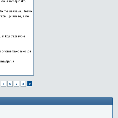
u da jesam ljudsko
.to me uzasava....tesko
aze....pitam se, a ne
al koji trazi svoje
i o tome kako niko jos
ponavljanja
5
6
7
8
9