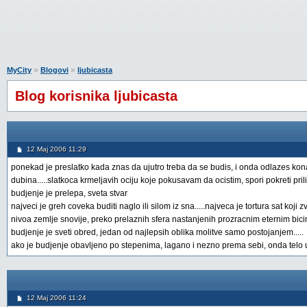
»
»
MyCity
Blogovi
ljubicasta
Blog korisnika ljubicasta
12 Maj 2006 11:29
ponekad je preslatko kada znas da ujutro treba da se budis, i onda odlazes kona
dubina.....slatkoca krmeljavih ociju koje pokusavam da ocistim, spori pokreti p
budjenje je prelepa, sveta stvar
najveci je greh coveka buditi naglo ili silom iz sna.....najveca je tortura sat koji
nivoa zemlje snovije, preko prelaznih sfera nastanjenih prozracnim eternim bicim
budjenje je sveti obred, jedan od najlepsih oblika molitve samo postojanjem.....
ako je budjenje obavljeno po stepenima, lagano i nezno prema sebi, onda telo um
12 Maj 2006 11:24