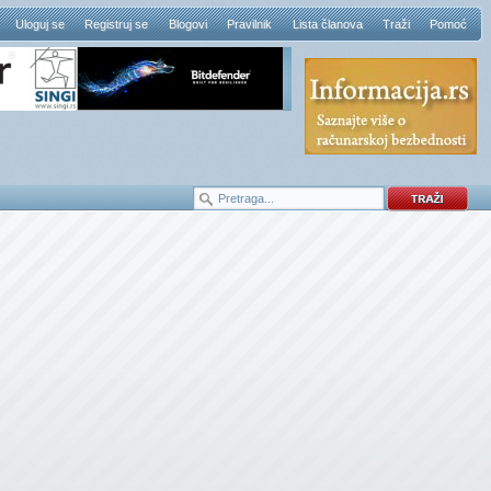
Uloguj se
Registruj se
Blogovi
Pravilnik
Lista članova
Traži
Pomoć