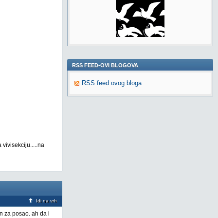
RSS FEED-OVI BLOGOVA
RSS feed ovog bloga
ivisekciju.....na
Idi na vrh
n za posao. ah da i