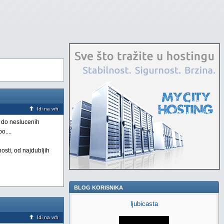
Idi na vrh
e do neslucenih
o....
nosti, od najdubljih
BLOG KORISNIKA
ljubicasta
Idi na vrh