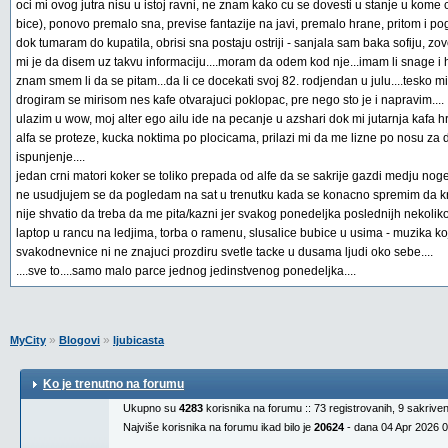
oci mi ovog jutra nisu u istoj ravni, ne znam kako cu se dovesti u stanje u kom
bice), ponovo premalo sna, previse fantazije na javi, premalo hrane, pritom i po
dok tumaram do kupatila, obrisi sna postaju ostriji - sanjala sam baka sofiju, zo
mi je da disem uz takvu informaciju....moram da odem kod nje...imam li snage i hr
znam smem li da se pitam...da li ce docekati svoj 82. rodjendan u julu....tesko mi
drogiram se mirisom nes kafe otvarajuci poklopac, pre nego sto je i napravim....
ulazim u wow, moj alter ego ailu ide na pecanje u azshari dok mi jutarnja kafa hr
alfa se proteze, kucka noktima po plocicama, prilazi mi da me lizne po nosu za dobr
ispunjenje....
jedan crni matori koker se toliko prepada od alfe da se sakrije gazdi medju noge..
ne usudjujem se da pogledam na sat u trenutku kada se konacno spremim da krene
nije shvatio da treba da me pita/kazni jer svakog ponedeljka poslednijh nekoliko
laptop u rancu na ledjima, torba o ramenu, slusalice bubice u usima - muzika koj
svakodnevnice ni ne znajuci prozdiru svetle tacke u dusama ljudi oko sebe....
....sve to....samo malo parce jednog jedinstvenog ponedeljka....
»
»
MyCity
Blogovi
ljubicasta
Ko je trenutno na forumu
Ukupno su
4283
korisnika na forumu :: 73 registrovanih, 9 sakrive
Najviše korisnika na forumu ikad bilo je
20624
- dana 04 Apr 2026 