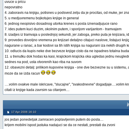
uvuce u pricu
nepovratno
4. zaboravis na knjigu, potisnes u podsvest zelju da je procitas, od muke, jer zna
5. u medjuvremenu bojkotujes knjige in general
6. jednog neopisivo dosadnog utorka krenes s posla iznenadjujuce rano
7. ides putem kuci duzim, okolnim putem, i sporijom varijantom - tramvajem
8. izadjes iz tramvaja u poslednjoj sekundi, jer zaboga, preko puta je knjizara, id
9. provedes dovoljno vremena po knjizari detaljno citajuci naslove, listajuci knj
nagurane u ranac, a bar kodovi sa tih istih knjiga su nagurani iza nekih drugih k
10. odlucis da kupis neke dve bezveze knjige cisto da ne ispadnes totalna buda
11. u trenutku dok hodas ka kasi, krajickom krajicka oka ugledas jednu neugledn
sednes na pod, usta otvorenih kao riba na suvom
12. obavezni detalj: prilikom kupovine knjiga - one dve bezvezne su u sistemu, 
moze da se izda racun
.....volim ovakve male iskricave, "slucajne", "svakodnevne" dogadjaje.....volim knj
citati iz knjige kada zavrsim sa citanjem....
17 Apr 2006 16:10
jos jedan ponedeljak zamracen poplavljenim putem do posla....
krijem mobilni ispod jastuka nadajuci se da ce nestati, prestati da zvoni