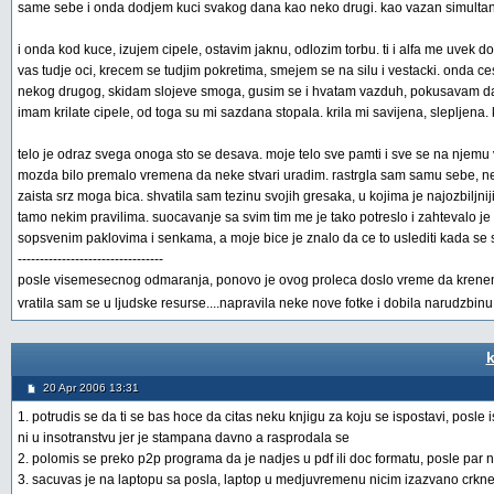
same sebe i onda dodjem kuci svakog dana kao neko drugi. kao vazan simultani pr
i onda kod kuce, izujem cipele, ostavim jaknu, odlozim torbu. ti i alfa me uvek d
vas tudje oci, krecem se tudjim pokretima, smejem se na silu i vestacki. onda 
nekog drugog, skidam slojeve smoga, gusim se i hvatam vazduh, pokusavam da ud
imam krilate cipele, od toga su mi sazdana stopala. krila mi savijena, slepljena
telo je odraz svega onoga sto se desava. moje telo sve pamti i sve se na njemu 
mozda bilo premalo vremena da neke stvari uradim. rastrgla sam samu sebe, ne 
zaista srz moga bica. shvatila sam tezinu svojih gresaka, u kojima je najozbilj
tamo nekim pravilima. suocavanje sa svim tim me je tako potreslo i zahtevalo je 
sopsvenim paklovima i senkama, a moje bice je znalo da ce to uslediti kada se 
---------------------------------
posle visemesecnog odmaranja, ponovo je ovog proleca doslo vreme da krenem da
vratila sam se u ljudske resurse....napravila neke nove fotke i dobila narudzbin
k
20 Apr 2006 13:31
1. potrudis se da ti se bas hoce da citas neku knjigu za koju se ispostavi, posl
ni u insotranstvu jer je stampana davno a rasprodala se
2. polomis se preko p2p programa da je nadjes u pdf ili doc formatu, posle par 
3. sacuvas je na laptopu sa posla, laptop u medjuvremenu nicim izazvano crkne o