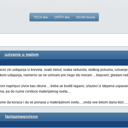
TECH deo
OPŠTI deo
VOJNI forumi
uzivanje u malom
cni cin ustajanja iz kreveta. svaki minut, svaka sekunda, slatkog polusna, uzivanj
rilikom ustajanja, namerno se ne umivam pre nego sto moram.....trepcem, gledam neb
 zvoni napinjuci zivce kao strune.....treba se buditi lagano, izlazeci iz stepena uspava
a, pa do ruzne cvrstoce materijalnog sveta....
e da koraca i da se ponasa u materijalnom svetu.....onda sve tokom dana klizi.....
fantazmagoricno