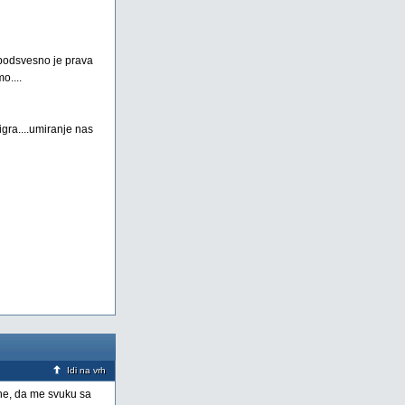
. podsvesno je prava
o....
igra....umiranje nas
Idi na vrh
zne, da me svuku sa