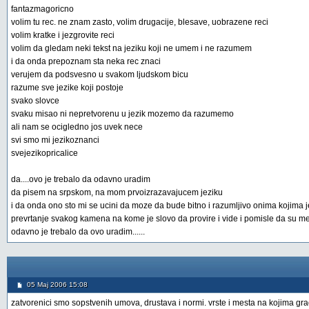
fantazmagoricno
volim tu rec. ne znam zasto, volim drugacije, blesave, uobrazene reci
volim kratke i jezgrovite reci
volim da gledam neki tekst na jeziku koji ne umem i ne razumem
i da onda prepoznam sta neka rec znaci
verujem da podsvesno u svakom ljudskom bicu
razume sve jezike koji postoje
svako slovce
svaku misao ni nepretvorenu u jezik mozemo da razumemo
ali nam se ocigledno jos uvek nece
svi smo mi jezikoznanci
svejezikopricalice
da....ovo je trebalo da odavno uradim
da pisem na srpskom, na mom prvoizrazavajucem jeziku
i da onda ono sto mi se ucini da moze da bude bitno i razumljivo onima kojima j
prevrtanje svakog kamena na kome je slovo da provire i vide i pomisle da su me 
odavno je trebalo da ovo uradim......
05 Maj 2006 15:08
zatvorenici smo sopstvenih umova, drustava i normi. vrste i mesta na kojima g