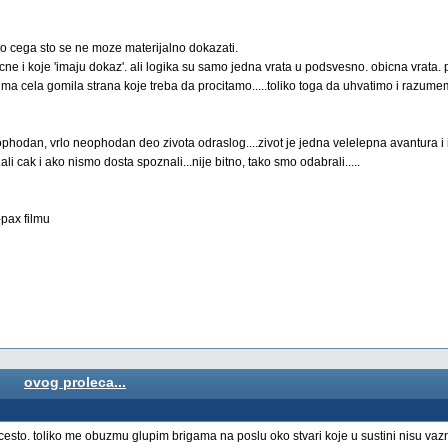
ilo cega sto se ne moze materijalno dokazati.
gicne i koje 'imaju dokaz'. ali logika su samo jedna vrata u podsvesno. obicna vrata
ma cela gomila strana koje treba da procitamo.....toliko toga da uhvatimo i razumem
eophodan, vrlo neophodan deo zivota odraslog....zivot je jedna velelepna avantura i 
 cak i ako nismo dosta spoznali...nije bitno, tako smo odabrali.....
-pax filmu
ovog proleca...
cesto. toliko me obuzmu glupim brigama na poslu oko stvari koje u sustini nisu va