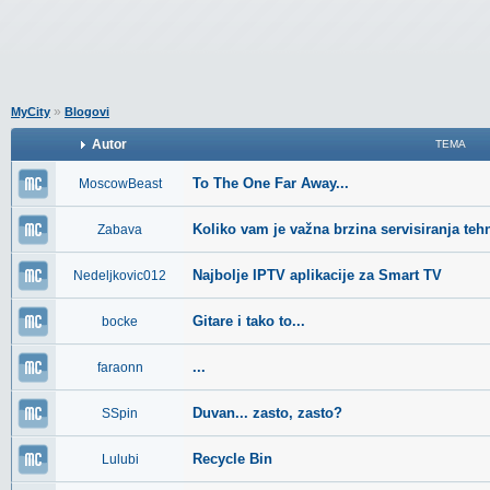
»
MyCity
Blogovi
Autor
TEMA
To The One Far Away...
MoscowBeast
Koliko vam je važna brzina servisiranja teh
Zabava
Najbolje IPTV aplikacije za Smart TV
Nedeljkovic012
Gitare i tako to...
bocke
...
faraonn
Duvan... zasto, zasto?
SSpin
Recycle Bin
Lulubi