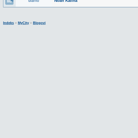
Noah Kalina
diarno
»
»
Indeks
MyCity
Blogovi