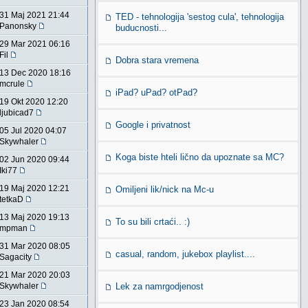
31 Maj 2021 21:44
TED - tehnologija 'sestog cula', tehnologija
Panonsky
buducnosti...
29 Mar 2021 06:16
Fil
Dobra stara vremena
13 Dec 2020 18:16
mcrule
iPad? uPad? otPad?
19 Okt 2020 12:20
ljubicad7
Google i privatnost
05 Jul 2020 04:07
Skywhaler
Koga biste hteli lično da upoznate sa MC?
02 Jun 2020 09:44
Iki77
19 Maj 2020 12:21
Omiljeni lik/nick na Mc-u
tetkaD
13 Maj 2020 19:13
To su bili crtaći.. :)
mpman
31 Mar 2020 08:05
casual, random, jukebox playlist....
Sagacity
21 Mar 2020 20:03
Skywhaler
Lek za namrgodjenost
23 Jan 2020 08:54