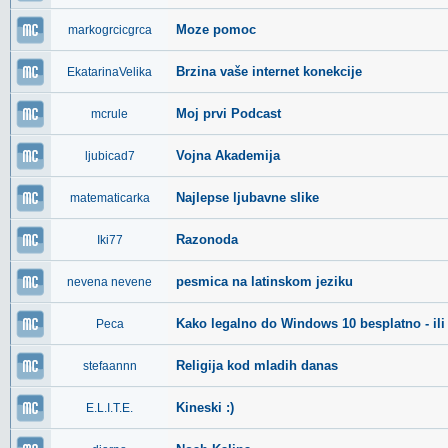
Moze pomoc
markogrcicgrca
Brzina vaše internet konekcije
EkatarinaVelika
Moj prvi Podcast
mcrule
Vojna Akademija
ljubicad7
Najlepse ljubavne slike
matematicarka
Razonoda
Iki77
pesmica na latinskom jeziku
nevena nevene
Kako legalno do Windows 10 besplatno - ili 
Peca
Religija kod mladih danas
stefaannn
Kineski :)
E.L.I.T.E.