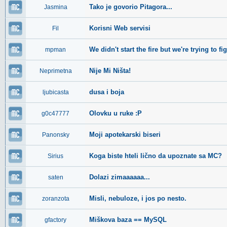
Tako je govorio Pitagora...
Jasmina
Korisni Web servisi
Fil
We didn't start the fire but we're trying to fig
mpman
Nije Mi Ništa!
Neprimetna
dusa i boja
ljubicasta
Olovku u ruke :P
g0c47777
Moji apotekarski biseri
Panonsky
Koga biste hteli lično da upoznate sa MC?
Sirius
Dolazi zimaaaaaa...
saten
Misli, nebuloze, i jos po nesto.
zoranzota
Miškova baza == MySQL
gfactory