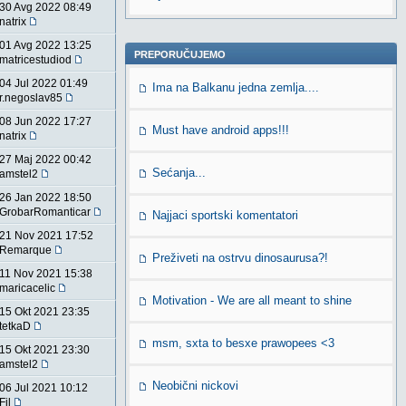
30 Avg 2022 08:49
natrix
01 Avg 2022 13:25
PREPORUČUJEMO
matricestudiod
04 Jul 2022 01:49
Ima na Balkanu jedna zemlja....
r.negoslav85
08 Jun 2022 17:27
Must have android apps!!!
natrix
27 Maj 2022 00:42
Sećanja...
amstel2
26 Jan 2022 18:50
GrobarRomanticar
Najjaci sportski komentatori
21 Nov 2021 17:52
Remarque
Preživeti na ostrvu dinosaurusa?!
11 Nov 2021 15:38
maricacelic
Motivation - We are all meant to shine
15 Okt 2021 23:35
tetkaD
msm, sxta to besxe prawopees <3
15 Okt 2021 23:30
amstel2
Neobični nickovi
06 Jul 2021 10:12
Fil