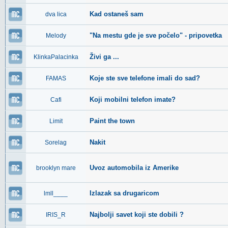
Kad ostaneš sam
dva lica
"Na mestu gde je sve počelo" - pripovetka
Melody
Živi ga ...
KlinkaPalacinka
Koje ste sve telefone imali do sad?
FAMAS
Koji mobilni telefon imate?
Cafi
Paint the town
Limit
Nakit
Sorelag
Uvoz automobila iz Amerike
brooklyn mare
Izlazak sa drugaricom
lmll____
Najbolji savet koji ste dobili ?
IRIS_R