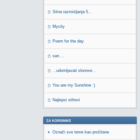
Sitna razmisljanja 5...
Mycity
Poem for the day
san....
...udomljavati slonove...
You are my Sunshine :)
Najlepsi stihovi
ZA KORISNIKE
Označi sve teme kao pročitane