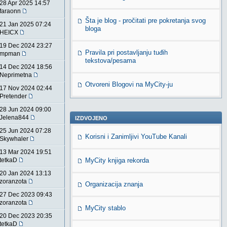
28 Apr 2025 14:57
faraonn
Šta je blog - pročitati pre pokretanja svog
21 Jan 2025 07:24
bloga
HEICX
19 Dec 2024 23:27
Pravila pri postavljanju tuđih
mpman
tekstova/pesama
14 Dec 2024 18:56
Neprimetna
Otvoreni Blogovi na MyCity-ju
17 Nov 2024 02:44
Pretender
28 Jun 2024 09:00
Jelena844
IZDVOJENO
25 Jun 2024 07:28
Korisni i Zanimljivi YouTube Kanali
Skywhaler
13 Mar 2024 19:51
tetkaD
MyCity knjiga rekorda
20 Jan 2024 13:13
zoranzota
Organizacija znanja
27 Dec 2023 09:43
zoranzota
MyCity stablo
20 Dec 2023 20:35
tetkaD