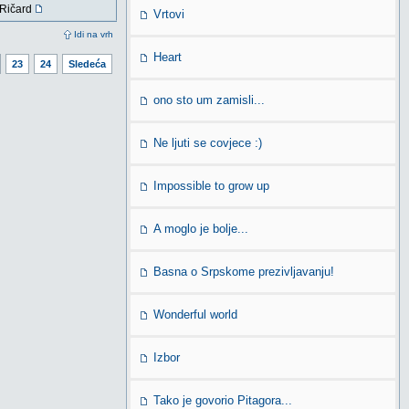
Ričard
Vrtovi
Idi na vrh
Heart
23
24
Sledeća
ono sto um zamisli...
Ne ljuti se covjece :)
Impossible to grow up
A moglo je bolje...
Basna o Srpskome prezivljavanju!
Wonderful world
Izbor
Tako je govorio Pitagora...