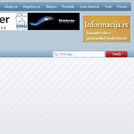
Uloguj se
Registruj se
Blogovi
Pravilnik
Lista članova
Traži
Pomoć