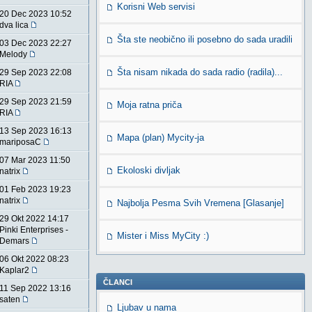
Korisni Web servisi
20 Dec 2023 10:52
dva lica
Šta ste neobično ili posebno do sada uradili
03 Dec 2023 22:27
Melody
Šta nisam nikada do sada radio (radila)...
29 Sep 2023 22:08
RIA
29 Sep 2023 21:59
Moja ratna priča
RIA
13 Sep 2023 16:13
Mapa (plan) Mycity-ja
mariposaC
07 Mar 2023 11:50
Ekoloski divljak
natrix
01 Feb 2023 19:23
natrix
Najbolja Pesma Svih Vremena [Glasanje]
29 Okt 2022 14:17
Pinki Enterprises -
Mister i Miss MyCity :)
Demars
06 Okt 2022 08:23
Kaplar2
ČLANCI
11 Sep 2022 13:16
saten
Ljubav u nama