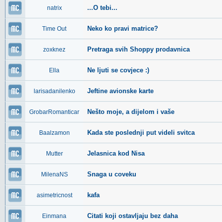
...O tebi...
natrix
Neko ko pravi matrice?
Time Out
Pretraga svih Shoppy prodavnica
zoxknez
Ne ljuti se covjece :)
Ella
Jeftine avionske karte
larisadanilenko
Nešto moje, a dijelom i vaše
GrobarRomanticar
Kada ste poslednji put videli svitca
Baalzamon
Jelasnica kod Nisa
Mutter
Snaga u coveku
MilenaNS
kafa
asimetricnost
Citati koji ostavljaju bez daha
Einmana