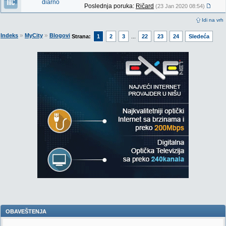
diarno
Poslednja poruka:
Ričard
(23 Jan 2020 08:54)
Idi na vrh
»
»
Indeks
MyCity
Blogovi
Strana:
1
2
3
...
22
23
24
Sledeća
OBAVEŠTENJA