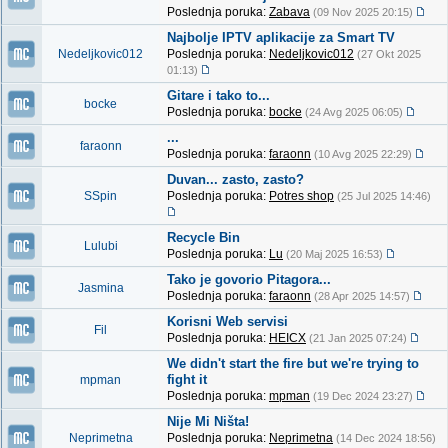
Poslednja poruka:
Zabava
(09 Nov 2025 20:15)
Najbolje IPTV aplikacije za Smart TV
Nedeljkovic012
Poslednja poruka:
Nedeljkovic012
(27 Okt 2025
01:13)
Gitare i tako to...
bocke
Poslednja poruka:
bocke
(24 Avg 2025 06:05)
...
faraonn
Poslednja poruka:
faraonn
(10 Avg 2025 22:29)
Duvan... zasto, zasto?
SSpin
Poslednja poruka:
Potres shop
(25 Jul 2025 14:46)
Recycle Bin
Lulubi
Poslednja poruka:
Lu
(20 Maj 2025 16:53)
Tako je govorio Pitagora...
Jasmina
Poslednja poruka:
faraonn
(28 Apr 2025 14:57)
Korisni Web servisi
Fil
Poslednja poruka:
HEICX
(21 Jan 2025 07:24)
We didn't start the fire but we're trying to
fight it
mpman
Poslednja poruka:
mpman
(19 Dec 2024 23:27)
Nije Mi Ništa!
Neprimetna
Poslednja poruka:
Neprimetna
(14 Dec 2024 18:56)