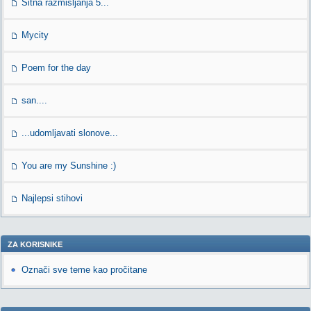
Sitna razmisljanja 5...
Mycity
Poem for the day
san....
...udomljavati slonove...
You are my Sunshine :)
Najlepsi stihovi
ZA KORISNIKE
Označi sve teme kao pročitane