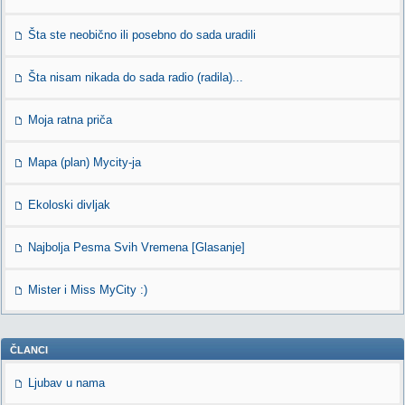
Šta ste neobično ili posebno do sada uradili
Šta nisam nikada do sada radio (radila)...
Moja ratna priča
Mapa (plan) Mycity-ja
Ekoloski divljak
Najbolja Pesma Svih Vremena [Glasanje]
Mister i Miss MyCity :)
ČLANCI
Ljubav u nama