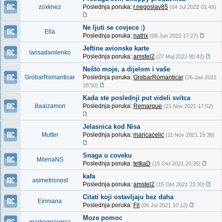
zoxknez
Poslednja poruka:
r.negoslav85
(04 Jul 2022 01:49)
Ne ljuti se covjece :)
Ella
Poslednja poruka:
natrix
(08 Jun 2022 17:27)
Jeftine avionske karte
larisadanilenko
Poslednja poruka:
amstel2
(27 Maj 2022 00:42)
Nešto moje, a dijelom i vaše
GrobarRomanticar
Poslednja poruka:
GrobarRomanticar
(26 Jan 2022
18:50)
Kada ste poslednji put videli svitca
Baalzamon
Poslednja poruka:
Remarque
(21 Nov 2021 17:52)
Jelasnica kod Nisa
Mutter
Poslednja poruka:
maricacelic
(11 Nov 2021 15:38)
Snaga u coveku
MilenaNS
Poslednja poruka:
tetkaD
(15 Okt 2021 23:35)
kafa
asimetricnost
Poslednja poruka:
amstel2
(15 Okt 2021 23:30)
Citati koji ostavljaju bez daha
Einmana
Poslednja poruka:
Fil
(06 Jul 2021 10:12)
Moze pomoc