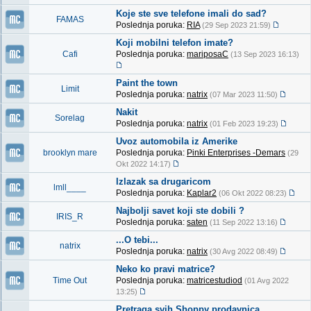
Koje ste sve telefone imali do sad?
FAMAS
Poslednja poruka:
RIA
(29 Sep 2023 21:59)
Koji mobilni telefon imate?
Cafi
Poslednja poruka:
mariposaC
(13 Sep 2023 16:13)
Paint the town
Limit
Poslednja poruka:
natrix
(07 Mar 2023 11:50)
Nakit
Sorelag
Poslednja poruka:
natrix
(01 Feb 2023 19:23)
Uvoz automobila iz Amerike
brooklyn mare
Poslednja poruka:
Pinki Enterprises -Demars
(29
Okt 2022 14:17)
Izlazak sa drugaricom
lmll____
Poslednja poruka:
Kaplar2
(06 Okt 2022 08:23)
Najbolji savet koji ste dobili ?
IRIS_R
Poslednja poruka:
saten
(11 Sep 2022 13:16)
...O tebi...
natrix
Poslednja poruka:
natrix
(30 Avg 2022 08:49)
Neko ko pravi matrice?
Time Out
Poslednja poruka:
matricestudiod
(01 Avg 2022
13:25)
Pretraga svih Shoppy prodavnica