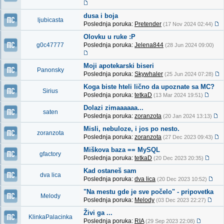
dusa i boja
ljubicasta
Poslednja poruka:
Pretender
(17 Nov 2024 02:44)
Olovku u ruke :P
g0c47777
Poslednja poruka:
Jelena844
(28 Jun 2024 09:00)
Moji apotekarski biseri
Panonsky
Poslednja poruka:
Skywhaler
(25 Jun 2024 07:28)
Koga biste hteli lično da upoznate sa MC?
Sirius
Poslednja poruka:
tetkaD
(13 Mar 2024 19:51)
Dolazi zimaaaaaa...
saten
Poslednja poruka:
zoranzota
(20 Jan 2024 13:13)
Misli, nebuloze, i jos po nesto.
zoranzota
Poslednja poruka:
zoranzota
(27 Dec 2023 09:43)
Miškova baza == MySQL
gfactory
Poslednja poruka:
tetkaD
(20 Dec 2023 20:35)
Kad ostaneš sam
dva lica
Poslednja poruka:
dva lica
(20 Dec 2023 10:52)
"Na mestu gde je sve počelo" - pripovetka
Melody
Poslednja poruka:
Melody
(03 Dec 2023 22:27)
Živi ga ...
KlinkaPalacinka
Poslednja poruka:
RIA
(29 Sep 2023 22:08)