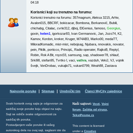
04:18
Korisnici koji su trenutno na forumu:
Korisnici trenutno na forumu:
357magnum
,
Aleksa 3215
,
Arhiv
,
Avalon015
,
BBCRF
,
bokicacar
,
Bombona
,
Borkanović
,
Bubili
,
chichabg
,
Citalac
,
cvrle312
,
djboj
,
ElGenius
,
famoso
,
Georgius
,
goxin
,
helen1
,
igorkozar83
,
Ivan Germanovic
,
Jan
,
Jozo74
,
K2
,
Kamov
,
Kordon
,
kreker
,
Kruger
,
M74AB3
,
Marko00
,
medaTT
,
MiloradKomadic
,
mist-mist
,
nebojsag
,
Njubara
,
nnovakis
,
novator
,
pein
,
Piklik
,
porticco
,
PrincipL
,
Radio operater
,
RajkoB
,
Reptyl
,
Robin
,
Rok A Bit
,
royst33
,
samsung
,
sap
,
shadower78
,
shlauf
,
Srki98
,
stefan95
,
Tvrtko I
,
vaci
,
vathra
,
vazduh
,
VekiJ
,
VJ
,
vojnik
švejk
,
VonDrobac
,
vukajlo71
,
vukan0799
,
Weah88
,
Zastava
|
|
Najnovije poruke
Sitemap
Urednički tim
Članci MyCity zajednice
,
Svaki korisnik ovog sajta je odgovoran za
Naši sajtovi:
Vesti
Vojni
sadržaj svoje poruke koju objavi na sajtu.
,
,
forum
Zaštita od virusa
Sajt se odriče svake odgovornosti za
TekstPesme.rs
sadržaj tih poruka.
Postavljanjem vaše poruke ili vašeg
This content is licensed
autorskog dela na ovaj sajt, saglasni ste da
under a
Creative