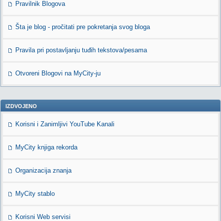
Pravilnik Blogova
Šta je blog - pročitati pre pokretanja svog bloga
Pravila pri postavljanju tuđih tekstova/pesama
Otvoreni Blogovi na MyCity-ju
IZDVOJENO
Korisni i Zanimljivi YouTube Kanali
MyCity knjiga rekorda
Organizacija znanja
MyCity stablo
Korisni Web servisi