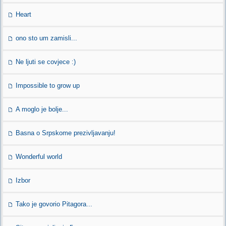
Heart
ono sto um zamisli...
Ne ljuti se covjece :)
Impossible to grow up
A moglo je bolje...
Basna o Srpskome prezivljavanju!
Wonderful world
Izbor
Tako je govorio Pitagora...