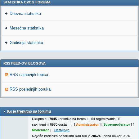
STATISTIKA OVOG FORUMA
Dnevna statistika
Mesečna statistika
Godišnja statistika
RSS FEED-OVI BLOGOVA
RSS najnovijih topica
RSS poslednjih poruka
Ko je trenutno na forumu
Ukupno su
7045
korisnika na forumu :: 64 registrovanih, 11
sakrivenih i 6970 gosta :: [
Administrator
] [
Supermoderator
] [
Moderator
] ::
Detaljnije
Najviše korisnika na forumu ikad bilo je
20624
- dana 04 Apr 2026