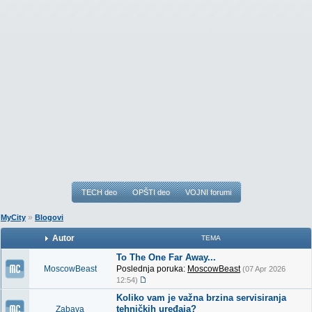
TECH deo
OPŠTI deo
VOJNI forumi
»
MyCity
Blogovi
Autor
TEMA
To The One Far Away...
MoscowBeast
Poslednja poruka:
MoscowBeast
(07 Apr 2026
12:54)
Koliko vam je važna brzina servisiranja
tehničkih uređaja?
Zabava