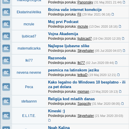
markogrcicgrca
Poslednja poruka:
Panonsky
(31 Maj 2021 21:44)
Brzina vaše internet konekcije
EkatarinaVelika
Poslednja poruka:
Fil
(29 Mar 2021 06:16)
Moj prvi Podcast
mcrule
Poslednja poruka:
mcrule
(13 Dec 2020 18:16)
Vojna Akademija
ljubicad7
Poslednja poruka:
ljubicad7
(19 Okt 2020 12:20)
Najlepse ljubavne slike
matematicarka
Poslednja poruka:
Skywhaler
(05 Jul 2020 04:07)
Razonoda
Iki77
Poslednja poruka:
Iki77
(02 Jun 2020 09:44)
pesmica na latinskom jeziku
nevena nevene
Poslednja poruka:
tetkaD
(19 Maj 2020 12:21)
Kako legalno do Windows 10 besplatno - ili
za pet dolara
Peca
Poslednja poruka:
mpman
(13 Maj 2020 19:13)
Religija kod mladih danas
stefaannn
Poslednja poruka:
Sagacity
(31 Mar 2020 08:05)
Kineski :)
E.L.I.T.E.
Poslednja poruka:
Skywhaler
(21 Mar 2020 20:03)
Noah Kalina