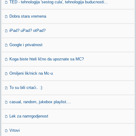
TED - tehnologija 'sestog cula', tehnologija buducnosti...
Dobra stara vremena
iPad? uPad? otPad?
Google i privatnost
Koga biste hteli lično da upoznate sa MC?
Omiljeni lik/nick na Mc-u
To su bili crtaći.. :)
casual, random, jukebox playlist....
Lek za namrgodjenost
Vrtovi