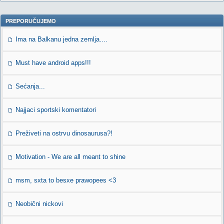
PREPORUČUJEMO
Ima na Balkanu jedna zemlja....
Must have android apps!!!
Sećanja...
Najjaci sportski komentatori
Preživeti na ostrvu dinosaurusa?!
Motivation - We are all meant to shine
msm, sxta to besxe prawopees <3
Neobični nickovi