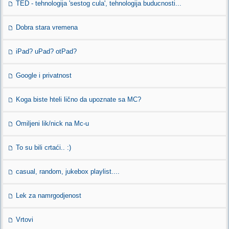
TED - tehnologija 'sestog cula', tehnologija buducnosti...
Dobra stara vremena
iPad? uPad? otPad?
Google i privatnost
Koga biste hteli lično da upoznate sa MC?
Omiljeni lik/nick na Mc-u
To su bili crtaći.. :)
casual, random, jukebox playlist....
Lek za namrgodjenost
Vrtovi