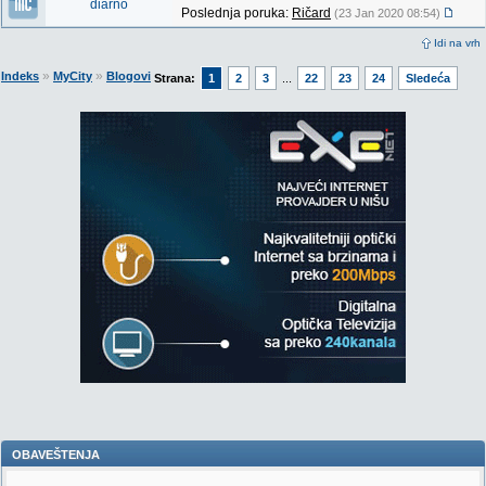
diarno
Poslednja poruka:
Ričard
(23 Jan 2020 08:54)
Idi na vrh
»
»
Indeks
MyCity
Blogovi
Strana:
1
2
3
...
22
23
24
Sledeća
OBAVEŠTENJA