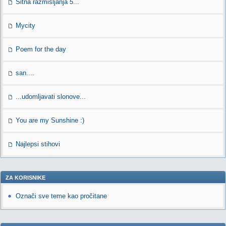
Sitna razmisljanja 5...
Mycity
Poem for the day
san....
...udomljavati slonove...
You are my Sunshine :)
Najlepsi stihovi
ZA KORISNIKE
Označi sve teme kao pročitane