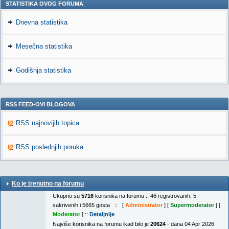
STATISTIKA OVOG FORUMA
Dnevna statistika
Mesečna statistika
Godišnja statistika
RSS FEED-OVI BLOGOVA
RSS najnovijih topica
RSS poslednjih poruka
Ko je trenutno na forumu
Ukupno su
5716
korisnika na forumu :: 46 registrovanih, 5
sakrivenih i 5665 gosta :: [
Administrator
] [
Supermoderator
] [
Moderator
] ::
Detaljnije
Najviše korisnika na forumu ikad bilo je
20624
- dana 04 Apr 2026