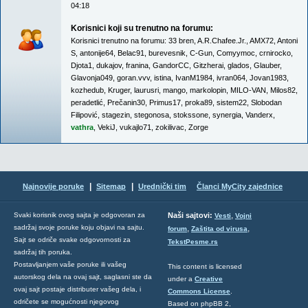
04:18
Korisnici koji su trenutno na forumu:
Korisnici trenutno na forumu:
33 bren
,
A.R.Chafee.Jr.
,
AMX72
,
Antoni
S
,
antonije64
,
Belac91
,
burevesnik
,
C-Gun
,
Comyymoc
,
crnirocko
,
Djota1
,
dukajov
,
franina
,
GandorCC
,
Gitzherai
,
glados
,
Glauber
,
Glavonja049
,
goran.vvv
,
istina
,
IvanM1984
,
ivran064
,
Jovan1983
,
kozhedub
,
Kruger
,
laurusri
,
mango
,
markolopin
,
MILO-VAN
,
Milos82
,
peradetlić
,
Prečanin30
,
Primus17
,
proka89
,
sistem22
,
Slobodan
Filipović
,
stagezin
,
stegonosa
,
stokssone
,
synergia
,
Vanderx
,
vathra
,
VekiJ
,
vukajlo71
,
zokilivac
,
Zorge
|
|
Najnovije poruke
Sitemap
Urednički tim
Članci MyCity zajednice
,
Svaki korisnik ovog sajta je odgovoran za
Naši sajtovi:
Vesti
Vojni
sadržaj svoje poruke koju objavi na sajtu.
,
,
forum
Zaštita od virusa
Sajt se odriče svake odgovornosti za
TekstPesme.rs
sadržaj tih poruka.
Postavljanjem vaše poruke ili vašeg
This content is licensed
autorskog dela na ovaj sajt, saglasni ste da
under a
Creative
ovaj sajt postaje distributer vašeg dela, i
Commons License
.
odričete se mogućnosti njegovog
Based on phpBB 2,