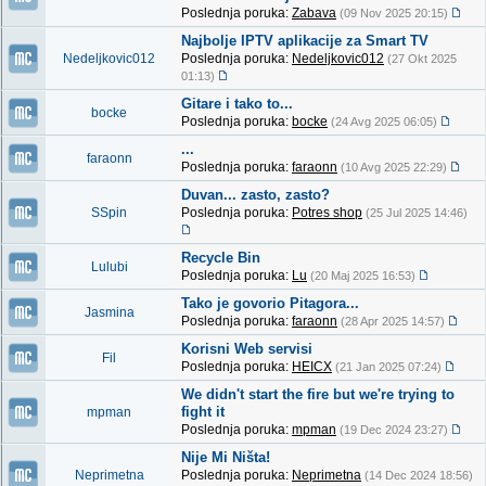
Poslednja poruka:
Zabava
(09 Nov 2025 20:15)
Najbolje IPTV aplikacije za Smart TV
Nedeljkovic012
Poslednja poruka:
Nedeljkovic012
(27 Okt 2025
01:13)
Gitare i tako to...
bocke
Poslednja poruka:
bocke
(24 Avg 2025 06:05)
...
faraonn
Poslednja poruka:
faraonn
(10 Avg 2025 22:29)
Duvan... zasto, zasto?
SSpin
Poslednja poruka:
Potres shop
(25 Jul 2025 14:46)
Recycle Bin
Lulubi
Poslednja poruka:
Lu
(20 Maj 2025 16:53)
Tako je govorio Pitagora...
Jasmina
Poslednja poruka:
faraonn
(28 Apr 2025 14:57)
Korisni Web servisi
Fil
Poslednja poruka:
HEICX
(21 Jan 2025 07:24)
We didn't start the fire but we're trying to
fight it
mpman
Poslednja poruka:
mpman
(19 Dec 2024 23:27)
Nije Mi Ništa!
Neprimetna
Poslednja poruka:
Neprimetna
(14 Dec 2024 18:56)