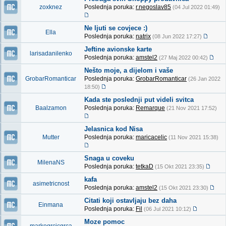
zoxknez
Poslednja poruka:
r.negoslav85
(04 Jul 2022 01:49)
Ne ljuti se covjece :)
Ella
Poslednja poruka:
natrix
(08 Jun 2022 17:27)
Jeftine avionske karte
larisadanilenko
Poslednja poruka:
amstel2
(27 Maj 2022 00:42)
Nešto moje, a dijelom i vaše
GrobarRomanticar
Poslednja poruka:
GrobarRomanticar
(26 Jan 2022
18:50)
Kada ste poslednji put videli svitca
Baalzamon
Poslednja poruka:
Remarque
(21 Nov 2021 17:52)
Jelasnica kod Nisa
Mutter
Poslednja poruka:
maricacelic
(11 Nov 2021 15:38)
Snaga u coveku
MilenaNS
Poslednja poruka:
tetkaD
(15 Okt 2021 23:35)
kafa
asimetricnost
Poslednja poruka:
amstel2
(15 Okt 2021 23:30)
Citati koji ostavljaju bez daha
Einmana
Poslednja poruka:
Fil
(06 Jul 2021 10:12)
Moze pomoc