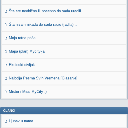
Šta ste neobično ili posebno do sada uradili
Šta nisam nikada do sada radio (radila)...
Moja ratna priča
Mapa (plan) Mycity-ja
Ekoloski divljak
Najbolja Pesma Svih Vremena [Glasanje]
Mister i Miss MyCity :)
ČLANCI
Ljubav u nama