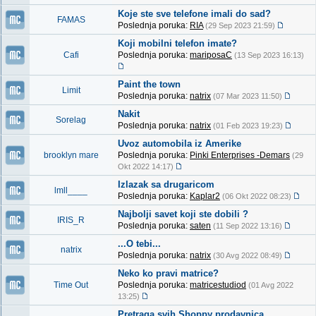
Koje ste sve telefone imali do sad?
FAMAS
Poslednja poruka:
RIA
(29 Sep 2023 21:59)
Koji mobilni telefon imate?
Cafi
Poslednja poruka:
mariposaC
(13 Sep 2023 16:13)
Paint the town
Limit
Poslednja poruka:
natrix
(07 Mar 2023 11:50)
Nakit
Sorelag
Poslednja poruka:
natrix
(01 Feb 2023 19:23)
Uvoz automobila iz Amerike
brooklyn mare
Poslednja poruka:
Pinki Enterprises -Demars
(29
Okt 2022 14:17)
Izlazak sa drugaricom
lmll____
Poslednja poruka:
Kaplar2
(06 Okt 2022 08:23)
Najbolji savet koji ste dobili ?
IRIS_R
Poslednja poruka:
saten
(11 Sep 2022 13:16)
...O tebi...
natrix
Poslednja poruka:
natrix
(30 Avg 2022 08:49)
Neko ko pravi matrice?
Time Out
Poslednja poruka:
matricestudiod
(01 Avg 2022
13:25)
Pretraga svih Shoppy prodavnica