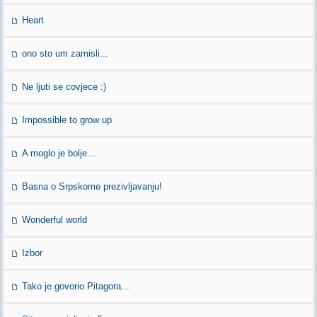
Heart
ono sto um zamisli...
Ne ljuti se covjece :)
Impossible to grow up
A moglo je bolje...
Basna o Srpskome prezivljavanju!
Wonderful world
Izbor
Tako je govorio Pitagora...