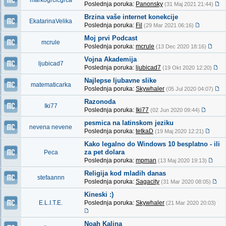
markogrcicgrca
Poslednja poruka:
Panonsky
(31 Maj 2021 21:44)
Brzina vaše internet konekcije
EkatarinaVelika
Poslednja poruka:
Fil
(29 Mar 2021 06:16)
Moj prvi Podcast
mcrule
Poslednja poruka:
mcrule
(13 Dec 2020 18:16)
Vojna Akademija
ljubicad7
Poslednja poruka:
ljubicad7
(19 Okt 2020 12:20)
Najlepse ljubavne slike
matematicarka
Poslednja poruka:
Skywhaler
(05 Jul 2020 04:07)
Razonoda
Iki77
Poslednja poruka:
Iki77
(02 Jun 2020 09:44)
pesmica na latinskom jeziku
nevena nevene
Poslednja poruka:
tetkaD
(19 Maj 2020 12:21)
Kako legalno do Windows 10 besplatno - ili
za pet dolara
Peca
Poslednja poruka:
mpman
(13 Maj 2020 19:13)
Religija kod mladih danas
stefaannn
Poslednja poruka:
Sagacity
(31 Mar 2020 08:05)
Kineski :)
E.L.I.T.E.
Poslednja poruka:
Skywhaler
(21 Mar 2020 20:03)
Noah Kalina