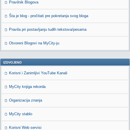
Pravilnik Blogova
Šta je blog - pročitati pre pokretanja svog bloga
Pravila pri postavljanju tuđih tekstova/pesama
Otvoreni Blogovi na MyCity-ju
IZDVOJENO
Korisni i Zanimljivi YouTube Kanali
MyCity knjiga rekorda
Organizacija znanja
MyCity stablo
Korisni Web servisi