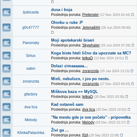
dusa i boja
ljubicasta
Poslednja poruka:
Pretender
(17 Nov 2024 02:44)
Olovku u ruke :P
g0c47777
Poslednja poruka:
Jelena844
(28 Jun 2024 09:00)
Moji apotekarski biseri
Panonsky
Poslednja poruka:
Skywhaler
(25 Jun 2024 07:28)
Koga biste hteli lično da upoznate sa MC?
Sirius
Poslednja poruka:
tetkaD
(13 Mar 2024 19:51)
Dolazi zimaaaaaa...
saten
Poslednja poruka:
zoranzota
(20 Jan 2024 13:13)
Misli, nebuloze, i jos po nesto.
zoranzota
Poslednja poruka:
zoranzota
(27 Dec 2023 09:43)
Miškova baza == MySQL
gfactory
Poslednja poruka:
tetkaD
(20 Dec 2023 20:35)
Kad ostaneš sam
dva lica
Poslednja poruka:
dva lica
(20 Dec 2023 10:52)
"Na mestu gde je sve počelo" - pripovetka
Melody
Poslednja poruka:
Melody
(03 Dec 2023 22:27)
Živi ga ...
KlinkaPalacinka
Poslednja poruka:
RIA
(29 Sep 2023 22:08)