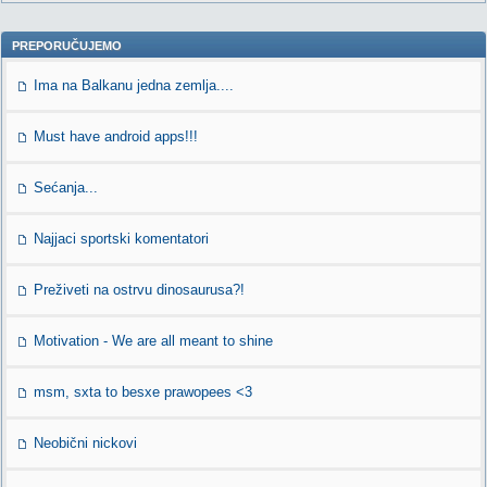
PREPORUČUJEMO
Ima na Balkanu jedna zemlja....
Must have android apps!!!
Sećanja...
Najjaci sportski komentatori
Preživeti na ostrvu dinosaurusa?!
Motivation - We are all meant to shine
msm, sxta to besxe prawopees <3
Neobični nickovi