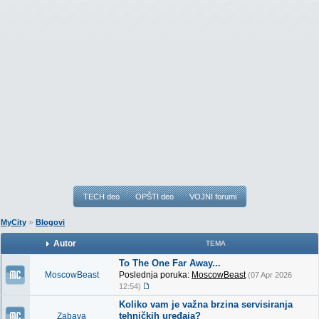
TECH deo
OPŠTI deo
VOJNI forumi
»
MyCity
Blogovi
Autor
TEMA
To The One Far Away...
MoscowBeast
Poslednja poruka:
MoscowBeast
(07 Apr 2026
12:54)
Koliko vam je važna brzina servisiranja
tehničkih uređaja?
Zabava