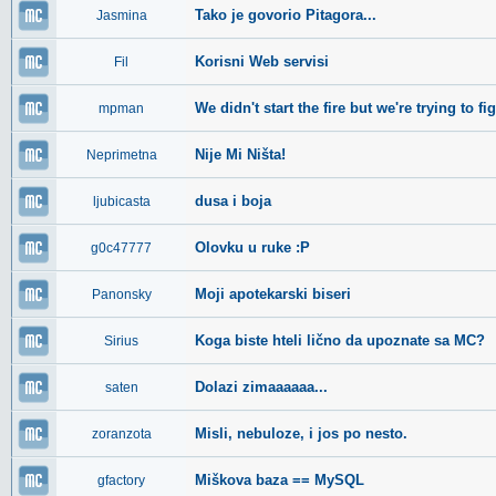
Tako je govorio Pitagora...
Jasmina
Korisni Web servisi
Fil
We didn't start the fire but we're trying to fig
mpman
Nije Mi Ništa!
Neprimetna
dusa i boja
ljubicasta
Olovku u ruke :P
g0c47777
Moji apotekarski biseri
Panonsky
Koga biste hteli lično da upoznate sa MC?
Sirius
Dolazi zimaaaaaa...
saten
Misli, nebuloze, i jos po nesto.
zoranzota
Miškova baza == MySQL
gfactory