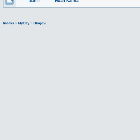
Noah Kalina
diarno
»
»
Indeks
MyCity
Blogovi