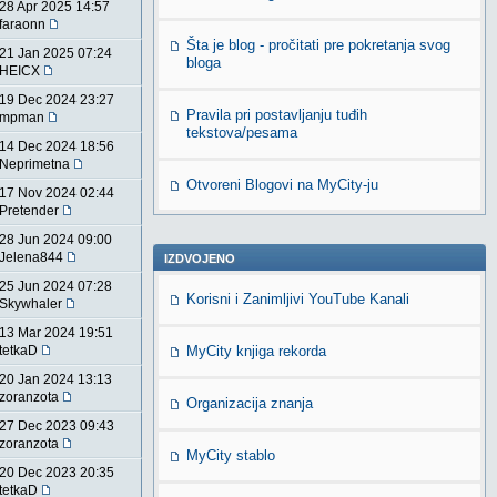
28 Apr 2025 14:57
faraonn
Šta je blog - pročitati pre pokretanja svog
21 Jan 2025 07:24
bloga
HEICX
19 Dec 2024 23:27
Pravila pri postavljanju tuđih
mpman
tekstova/pesama
14 Dec 2024 18:56
Neprimetna
Otvoreni Blogovi na MyCity-ju
17 Nov 2024 02:44
Pretender
28 Jun 2024 09:00
Jelena844
IZDVOJENO
25 Jun 2024 07:28
Korisni i Zanimljivi YouTube Kanali
Skywhaler
13 Mar 2024 19:51
tetkaD
MyCity knjiga rekorda
20 Jan 2024 13:13
zoranzota
Organizacija znanja
27 Dec 2023 09:43
zoranzota
MyCity stablo
20 Dec 2023 20:35
tetkaD