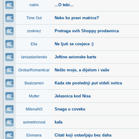
...O tebi...
natrix
Neko ko pravi matrice?
Time Out
Pretraga svih Shoppy prodavnica
zoxknez
Ne ljuti se covjece :)
Ella
Jeftine avionske karte
larisadanilenko
Nešto moje, a dijelom i vaše
GrobarRomanticar
Kada ste poslednji put videli svitca
Baalzamon
Jelasnica kod Nisa
Mutter
Snaga u coveku
MilenaNS
kafa
asimetricnost
Citati koji ostavljaju bez daha
Einmana