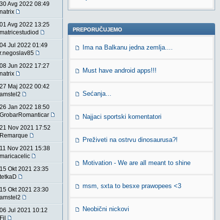
30 Avg 2022 08:49
natrix
01 Avg 2022 13:25
PREPORUČUJEMO
matricestudiod
04 Jul 2022 01:49
Ima na Balkanu jedna zemlja....
r.negoslav85
08 Jun 2022 17:27
Must have android apps!!!
natrix
27 Maj 2022 00:42
Sećanja...
amstel2
26 Jan 2022 18:50
GrobarRomanticar
Najjaci sportski komentatori
21 Nov 2021 17:52
Remarque
Preživeti na ostrvu dinosaurusa?!
11 Nov 2021 15:38
maricacelic
Motivation - We are all meant to shine
15 Okt 2021 23:35
tetkaD
msm, sxta to besxe prawopees <3
15 Okt 2021 23:30
amstel2
Neobični nickovi
06 Jul 2021 10:12
Fil