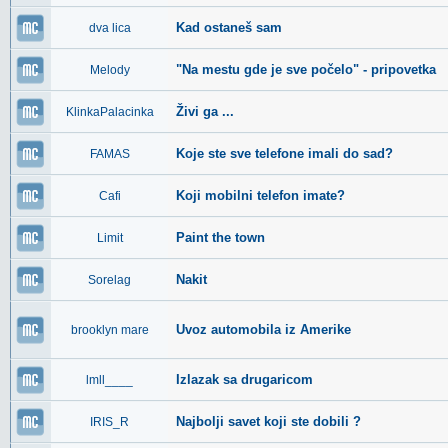
Kad ostaneš sam
dva lica
"Na mestu gde je sve počelo" - pripovetka
Melody
Živi ga ...
KlinkaPalacinka
Koje ste sve telefone imali do sad?
FAMAS
Koji mobilni telefon imate?
Cafi
Paint the town
Limit
Nakit
Sorelag
Uvoz automobila iz Amerike
brooklyn mare
Izlazak sa drugaricom
lmll____
Najbolji savet koji ste dobili ?
IRIS_R