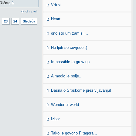
Ričard
Vrtovi
Idi na vrh
Heart
23
24
Sledeća
ono sto um zamisli...
Ne ljuti se covjece :)
Impossible to grow up
A moglo je bolje...
Basna o Srpskome prezivljavanju!
Wonderful world
Izbor
Tako je govorio Pitagora...