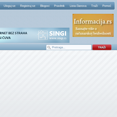
Uloguj se
Registruj se
Blogovi
Pravilnik
Lista članova
Traži
Pomoć