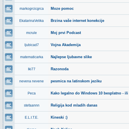
Moze pomoc
markogrcicgrca
Brzina vaše internet konekcije
EkatarinaVelika
Moj prvi Podcast
mcrule
Vojna Akademija
ljubicad7
Najlepse ljubavne slike
matematicarka
Razonoda
Iki77
pesmica na latinskom jeziku
nevena nevene
Kako legalno do Windows 10 besplatno - ili 
Peca
Religija kod mladih danas
stefaannn
Kineski :)
E.L.I.T.E.