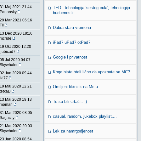
31 Maj 2021 21:44
TED - tehnologija 'sestog cula', tehnologija
Panonsky
buducnosti...
29 Mar 2021 06:16
Fil
Dobra stara vremena
13 Dec 2020 18:16
mcrule
iPad? uPad? otPad?
19 Okt 2020 12:20
ljubicad7
Google i privatnost
05 Jul 2020 04:07
Skywhaler
Koga biste hteli lično da upoznate sa MC?
02 Jun 2020 09:44
Iki77
19 Maj 2020 12:21
Omiljeni lik/nick na Mc-u
tetkaD
13 Maj 2020 19:13
To su bili crtaći.. :)
mpman
31 Mar 2020 08:05
casual, random, jukebox playlist....
Sagacity
21 Mar 2020 20:03
Skywhaler
Lek za namrgodjenost
23 Jan 2020 08:54