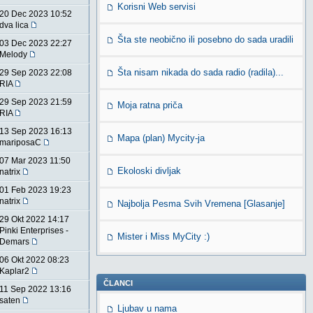
Korisni Web servisi
20 Dec 2023 10:52
dva lica
Šta ste neobično ili posebno do sada uradili
03 Dec 2023 22:27
Melody
Šta nisam nikada do sada radio (radila)...
29 Sep 2023 22:08
RIA
29 Sep 2023 21:59
Moja ratna priča
RIA
13 Sep 2023 16:13
Mapa (plan) Mycity-ja
mariposaC
07 Mar 2023 11:50
Ekoloski divljak
natrix
01 Feb 2023 19:23
natrix
Najbolja Pesma Svih Vremena [Glasanje]
29 Okt 2022 14:17
Pinki Enterprises -
Mister i Miss MyCity :)
Demars
06 Okt 2022 08:23
Kaplar2
ČLANCI
11 Sep 2022 13:16
saten
Ljubav u nama