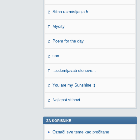
Sitna razmisljanja 5...
Mycity
Poem for the day
san....
...udomljavati slonove...
You are my Sunshine :)
Najlepsi stihovi
ZA KORISNIKE
Označi sve teme kao pročitane