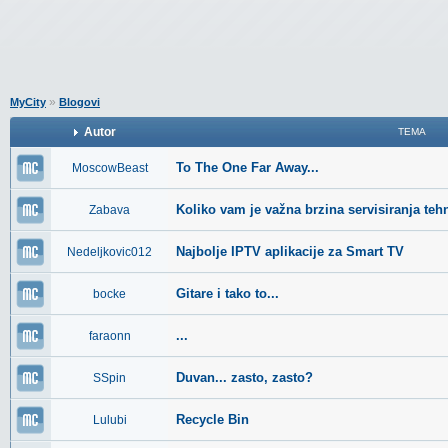
»
MyCity
Blogovi
Autor
TEMA
To The One Far Away...
MoscowBeast
Koliko vam je važna brzina servisiranja teh
Zabava
Najbolje IPTV aplikacije za Smart TV
Nedeljkovic012
Gitare i tako to...
bocke
...
faraonn
Duvan... zasto, zasto?
SSpin
Recycle Bin
Lulubi