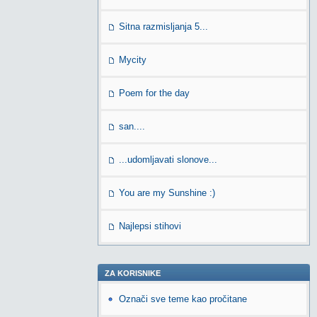
Sitna razmisljanja 5...
Mycity
Poem for the day
san....
...udomljavati slonove...
You are my Sunshine :)
Najlepsi stihovi
ZA KORISNIKE
Označi sve teme kao pročitane