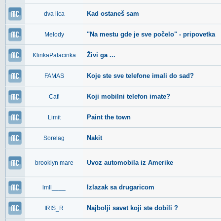
Kad ostaneš sam
dva lica
"Na mestu gde je sve počelo" - pripovetka
Melody
Živi ga ...
KlinkaPalacinka
Koje ste sve telefone imali do sad?
FAMAS
Koji mobilni telefon imate?
Cafi
Paint the town
Limit
Nakit
Sorelag
Uvoz automobila iz Amerike
brooklyn mare
Izlazak sa drugaricom
lmll____
Najbolji savet koji ste dobili ?
IRIS_R