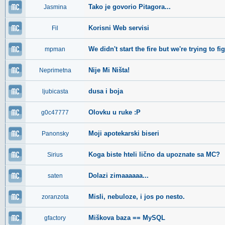
Tako je govorio Pitagora...
Jasmina
Korisni Web servisi
Fil
We didn't start the fire but we're trying to fig
mpman
Nije Mi Ništa!
Neprimetna
dusa i boja
ljubicasta
Olovku u ruke :P
g0c47777
Moji apotekarski biseri
Panonsky
Koga biste hteli lično da upoznate sa MC?
Sirius
Dolazi zimaaaaaa...
saten
Misli, nebuloze, i jos po nesto.
zoranzota
Miškova baza == MySQL
gfactory