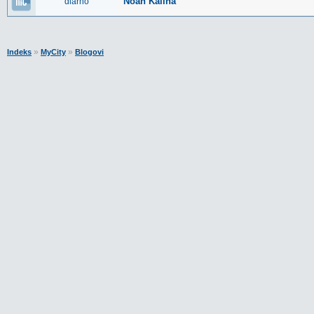
Noah Kalina
diarno
»
»
Indeks
MyCity
Blogovi