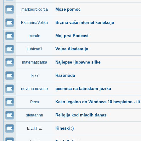
Moze pomoc
markogrcicgrca
Brzina vaše internet konekcije
EkatarinaVelika
Moj prvi Podcast
mcrule
Vojna Akademija
ljubicad7
Najlepse ljubavne slike
matematicarka
Razonoda
Iki77
pesmica na latinskom jeziku
nevena nevene
Kako legalno do Windows 10 besplatno - ili 
Peca
Religija kod mladih danas
stefaannn
Kineski :)
E.L.I.T.E.