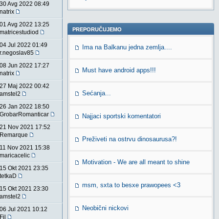
30 Avg 2022 08:49
natrix
01 Avg 2022 13:25
PREPORUČUJEMO
matricestudiod
04 Jul 2022 01:49
Ima na Balkanu jedna zemlja....
r.negoslav85
08 Jun 2022 17:27
Must have android apps!!!
natrix
27 Maj 2022 00:42
Sećanja...
amstel2
26 Jan 2022 18:50
GrobarRomanticar
Najjaci sportski komentatori
21 Nov 2021 17:52
Remarque
Preživeti na ostrvu dinosaurusa?!
11 Nov 2021 15:38
maricacelic
Motivation - We are all meant to shine
15 Okt 2021 23:35
tetkaD
msm, sxta to besxe prawopees <3
15 Okt 2021 23:30
amstel2
Neobični nickovi
06 Jul 2021 10:12
Fil