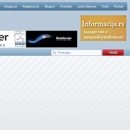
Uloguj se
Registruj se
Blogovi
Pravilnik
Lista članova
Traži
Pomoć