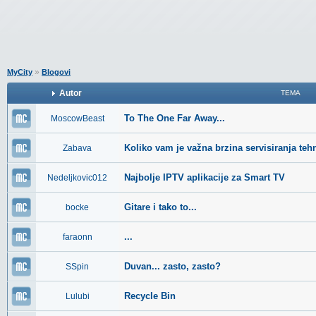
»
MyCity
Blogovi
Autor
TEMA
To The One Far Away...
MoscowBeast
Koliko vam je važna brzina servisiranja teh
Zabava
Najbolje IPTV aplikacije za Smart TV
Nedeljkovic012
Gitare i tako to...
bocke
...
faraonn
Duvan... zasto, zasto?
SSpin
Recycle Bin
Lulubi