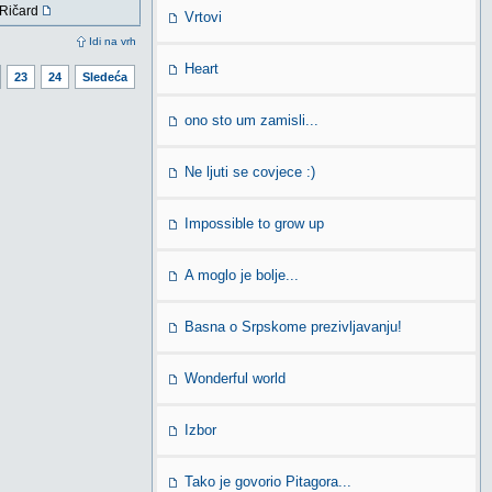
Ričard
Vrtovi
Idi na vrh
Heart
23
24
Sledeća
ono sto um zamisli...
Ne ljuti se covjece :)
Impossible to grow up
A moglo je bolje...
Basna o Srpskome prezivljavanju!
Wonderful world
Izbor
Tako je govorio Pitagora...