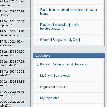
28 Apr 2025 14:57
faraonn
Šta je blog - pročitati pre pokretanja svog
21 Jan 2025 07:24
bloga
HEICX
19 Dec 2024 23:27
Pravila pri postavljanju tuđih
mpman
tekstova/pesama
14 Dec 2024 18:56
Neprimetna
Otvoreni Blogovi na MyCity-ju
17 Nov 2024 02:44
Pretender
28 Jun 2024 09:00
Jelena844
IZDVOJENO
25 Jun 2024 07:28
Korisni i Zanimljivi YouTube Kanali
Skywhaler
13 Mar 2024 19:51
tetkaD
MyCity knjiga rekorda
20 Jan 2024 13:13
zoranzota
Organizacija znanja
27 Dec 2023 09:43
zoranzota
MyCity stablo
20 Dec 2023 20:35
tetkaD