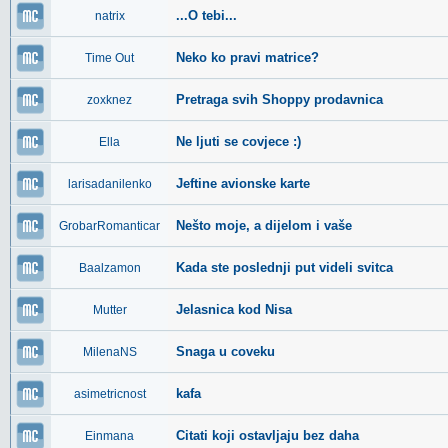
...O tebi...
natrix
Neko ko pravi matrice?
Time Out
Pretraga svih Shoppy prodavnica
zoxknez
Ne ljuti se covjece :)
Ella
Jeftine avionske karte
larisadanilenko
Nešto moje, a dijelom i vaše
GrobarRomanticar
Kada ste poslednji put videli svitca
Baalzamon
Jelasnica kod Nisa
Mutter
Snaga u coveku
MilenaNS
kafa
asimetricnost
Citati koji ostavljaju bez daha
Einmana