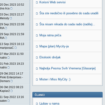
Korisni Web servisi
20 Dec 2023 10:52
dva lica
Šta ste neobično ili posebno do sada uradili
03 Dec 2023 22:27
Melody
Šta nisam nikada do sada radio (radila)...
29 Sep 2023 22:08
RIA
29 Sep 2023 21:59
Moja ratna priča
RIA
13 Sep 2023 16:13
Mapa (plan) Mycity-ja
mariposaC
07 Mar 2023 11:50
Ekoloski divljak
natrix
01 Feb 2023 19:23
natrix
Najbolja Pesma Svih Vremena [Glasanje]
29 Okt 2022 14:17
Pinki Enterprises -
Mister i Miss MyCity :)
Demars
06 Okt 2022 08:23
Kaplar2
ČLANCI
11 Sep 2022 13:16
saten
Ljubav u nama