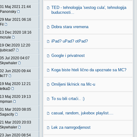
31 Maj 2021 21:44
TED - tehnologija 'sestog cula', tehnologija
Panonsky
buducnosti...
29 Mar 2021 06:16
Fil
Dobra stara vremena
13 Dec 2020 18:16
mcrule
iPad? uPad? otPad?
19 Okt 2020 12:20
ljubicad7
Google i privatnost
05 Jul 2020 04:07
Skywhaler
Koga biste hteli lično da upoznate sa MC?
02 Jun 2020 09:44
Iki77
19 Maj 2020 12:21
Omiljeni lik/nick na Mc-u
tetkaD
13 Maj 2020 19:13
To su bili crtaći.. :)
mpman
31 Mar 2020 08:05
casual, random, jukebox playlist....
Sagacity
21 Mar 2020 20:03
Skywhaler
Lek za namrgodjenost
23 Jan 2020 08:54