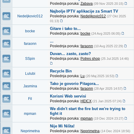
Poslednja poruka:
Zabava
(09 Nov 2025 20:15)
Najbolje IPTV aplikacije za Smart TV
Nedeljkovic012
Poslednja poruka:
Nedeljkovic012
(27 Okt 2025
01:13)
Gitare i tako to...
bocke
Poslednja poruka:
bocke
(24 Avg 2025 06:05)
...
faraonn
Poslednja poruka:
faraonn
(10 Avg 2025 22:29)
Duvan... zasto, zasto?
SSpin
Poslednja poruka:
Potres shop
(25 Jul 2025 14:46)
Recycle Bin
Lulubi
Poslednja poruka:
Lu
(20 Maj 2025 16:53)
Tako je govorio Pitagora...
Jasmina
Poslednja poruka:
faraonn
(28 Apr 2025 14:57)
Korisni Web servisi
Fil
Poslednja poruka:
HEICX
(21 Jan 2025 07:24)
We didn't start the fire but we're trying to
fight it
mpman
Poslednja poruka:
mpman
(19 Dec 2024 23:27)
Nije Mi Ništa!
Neprimetna
Poslednja poruka:
Neprimetna
(14 Dec 2024 18:56)