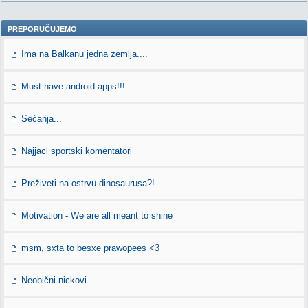
PREPORUČUJEMO
Ima na Balkanu jedna zemlja....
Must have android apps!!!
Sećanja...
Najjaci sportski komentatori
Preživeti na ostrvu dinosaurusa?!
Motivation - We are all meant to shine
msm, sxta to besxe prawopees <3
Neobični nickovi