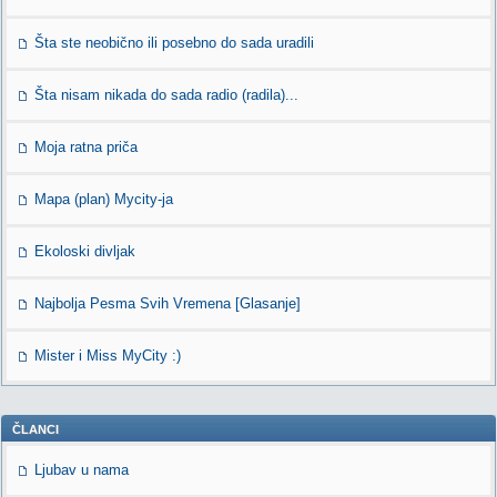
Šta ste neobično ili posebno do sada uradili
Šta nisam nikada do sada radio (radila)...
Moja ratna priča
Mapa (plan) Mycity-ja
Ekoloski divljak
Najbolja Pesma Svih Vremena [Glasanje]
Mister i Miss MyCity :)
ČLANCI
Ljubav u nama