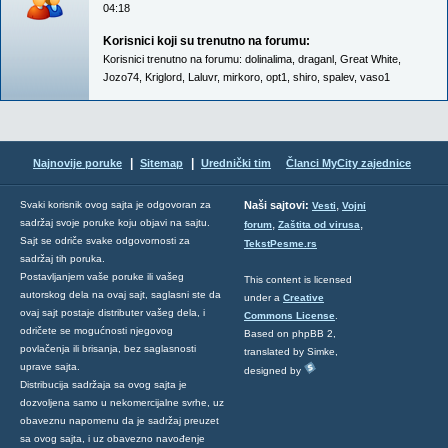
04:18
Korisnici koji su trenutno na forumu:
Korisnici trenutno na forumu:
dolinalima
,
draganl
,
Great White
,
Jozo74
,
Kriglord
,
Laluvr
,
mirkoro
,
opt1
,
shiro
,
spalev
,
vaso1
|
|
Najnovije poruke
Sitemap
Urednički tim
Članci MyCity zajednice
,
Svaki korisnik ovog sajta je odgovoran za
Naši sajtovi:
Vesti
Vojni
sadržaj svoje poruke koju objavi na sajtu.
,
,
forum
Zaštita od virusa
Sajt se odriče svake odgovornosti za
TekstPesme.rs
sadržaj tih poruka.
Postavljanjem vaše poruke ili vašeg
This content is licensed
autorskog dela na ovaj sajt, saglasni ste da
under a
Creative
ovaj sajt postaje distributer vašeg dela, i
Commons License
.
odričete se mogućnosti njegovog
Based on phpBB 2,
povlačenja ili brisanja, bez saglasnosti
translated by Simke,
uprave sajta.
designed by
Distribucija sadržaja sa ovog sajta je
dozvoljena samo u nekomercijalne svrhe, uz
obaveznu napomenu da je sadržaj preuzet
sa ovog sajta, i uz obavezno navođenje