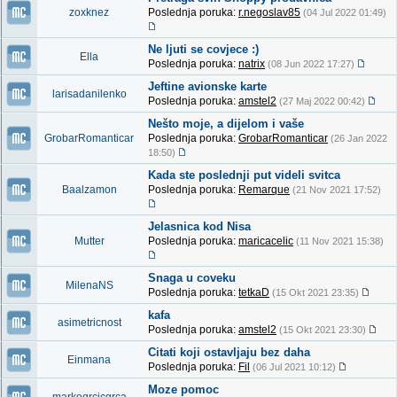
zoxknez
Poslednja poruka:
r.negoslav85
(04 Jul 2022 01:49)
Ne ljuti se covjece :)
Ella
Poslednja poruka:
natrix
(08 Jun 2022 17:27)
Jeftine avionske karte
larisadanilenko
Poslednja poruka:
amstel2
(27 Maj 2022 00:42)
Nešto moje, a dijelom i vaše
GrobarRomanticar
Poslednja poruka:
GrobarRomanticar
(26 Jan 2022
18:50)
Kada ste poslednji put videli svitca
Baalzamon
Poslednja poruka:
Remarque
(21 Nov 2021 17:52)
Jelasnica kod Nisa
Mutter
Poslednja poruka:
maricacelic
(11 Nov 2021 15:38)
Snaga u coveku
MilenaNS
Poslednja poruka:
tetkaD
(15 Okt 2021 23:35)
kafa
asimetricnost
Poslednja poruka:
amstel2
(15 Okt 2021 23:30)
Citati koji ostavljaju bez daha
Einmana
Poslednja poruka:
Fil
(06 Jul 2021 10:12)
Moze pomoc