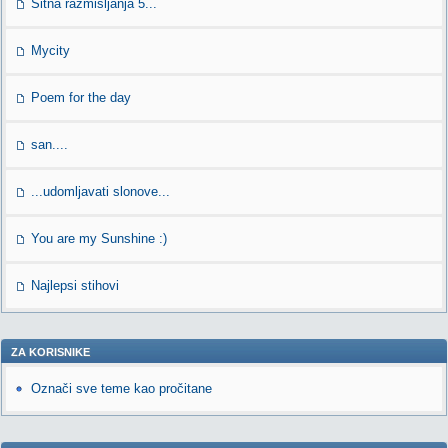
Sitna razmisljanja 5...
Mycity
Poem for the day
san....
...udomljavati slonove...
You are my Sunshine :)
Najlepsi stihovi
ZA KORISNIKE
Označi sve teme kao pročitane