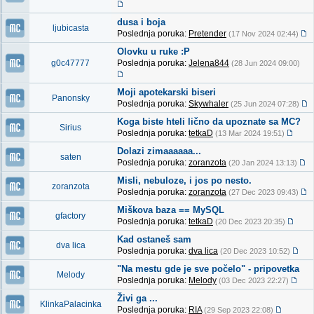
dusa i boja
ljubicasta
Poslednja poruka:
Pretender
(17 Nov 2024 02:44)
Olovku u ruke :P
g0c47777
Poslednja poruka:
Jelena844
(28 Jun 2024 09:00)
Moji apotekarski biseri
Panonsky
Poslednja poruka:
Skywhaler
(25 Jun 2024 07:28)
Koga biste hteli lično da upoznate sa MC?
Sirius
Poslednja poruka:
tetkaD
(13 Mar 2024 19:51)
Dolazi zimaaaaaa...
saten
Poslednja poruka:
zoranzota
(20 Jan 2024 13:13)
Misli, nebuloze, i jos po nesto.
zoranzota
Poslednja poruka:
zoranzota
(27 Dec 2023 09:43)
Miškova baza == MySQL
gfactory
Poslednja poruka:
tetkaD
(20 Dec 2023 20:35)
Kad ostaneš sam
dva lica
Poslednja poruka:
dva lica
(20 Dec 2023 10:52)
"Na mestu gde je sve počelo" - pripovetka
Melody
Poslednja poruka:
Melody
(03 Dec 2023 22:27)
Živi ga ...
KlinkaPalacinka
Poslednja poruka:
RIA
(29 Sep 2023 22:08)