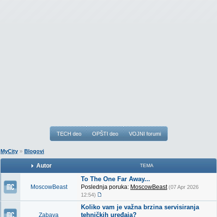
TECH deo
OPŠTI deo
VOJNI forumi
»
MyCity
Blogovi
Autor
TEMA
To The One Far Away...
MoscowBeast
Poslednja poruka:
MoscowBeast
(07 Apr 2026
12:54)
Koliko vam je važna brzina servisiranja
tehničkih uređaja?
Zabava