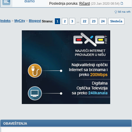
diarno
Poslednja poruka:
Ričard
(23 Jan 2020 08:54)
Idi na vrh
»
»
Indeks
MyCity
Blogovi
Strana:
1
2
3
...
22
23
24
Sledeća
OBAVEŠTENJA