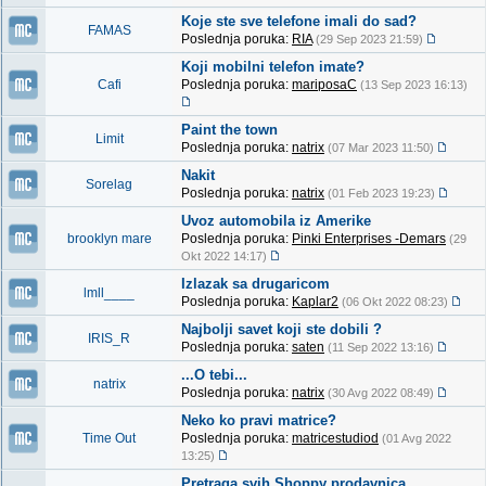
Koje ste sve telefone imali do sad?
FAMAS
Poslednja poruka:
RIA
(29 Sep 2023 21:59)
Koji mobilni telefon imate?
Cafi
Poslednja poruka:
mariposaC
(13 Sep 2023 16:13)
Paint the town
Limit
Poslednja poruka:
natrix
(07 Mar 2023 11:50)
Nakit
Sorelag
Poslednja poruka:
natrix
(01 Feb 2023 19:23)
Uvoz automobila iz Amerike
brooklyn mare
Poslednja poruka:
Pinki Enterprises -Demars
(29
Okt 2022 14:17)
Izlazak sa drugaricom
lmll____
Poslednja poruka:
Kaplar2
(06 Okt 2022 08:23)
Najbolji savet koji ste dobili ?
IRIS_R
Poslednja poruka:
saten
(11 Sep 2022 13:16)
...O tebi...
natrix
Poslednja poruka:
natrix
(30 Avg 2022 08:49)
Neko ko pravi matrice?
Time Out
Poslednja poruka:
matricestudiod
(01 Avg 2022
13:25)
Pretraga svih Shoppy prodavnica