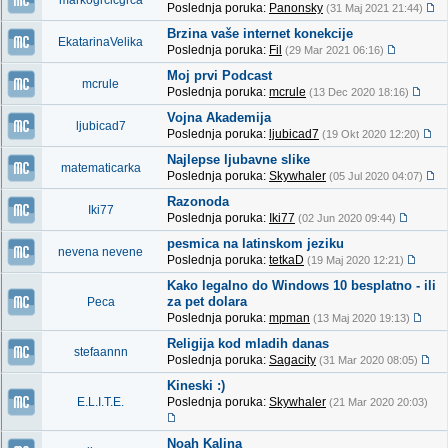
markogrcicgrca
Poslednja poruka:
Panonsky
(31 Maj 2021 21:44)
Brzina vaše internet konekcije
EkatarinaVelika
Poslednja poruka:
Fil
(29 Mar 2021 06:16)
Moj prvi Podcast
mcrule
Poslednja poruka:
mcrule
(13 Dec 2020 18:16)
Vojna Akademija
ljubicad7
Poslednja poruka:
ljubicad7
(19 Okt 2020 12:20)
Najlepse ljubavne slike
matematicarka
Poslednja poruka:
Skywhaler
(05 Jul 2020 04:07)
Razonoda
Iki77
Poslednja poruka:
Iki77
(02 Jun 2020 09:44)
pesmica na latinskom jeziku
nevena nevene
Poslednja poruka:
tetkaD
(19 Maj 2020 12:21)
Kako legalno do Windows 10 besplatno - ili
za pet dolara
Peca
Poslednja poruka:
mpman
(13 Maj 2020 19:13)
Religija kod mladih danas
stefaannn
Poslednja poruka:
Sagacity
(31 Mar 2020 08:05)
Kineski :)
E.L.I.T.E.
Poslednja poruka:
Skywhaler
(21 Mar 2020 20:03)
Noah Kalina