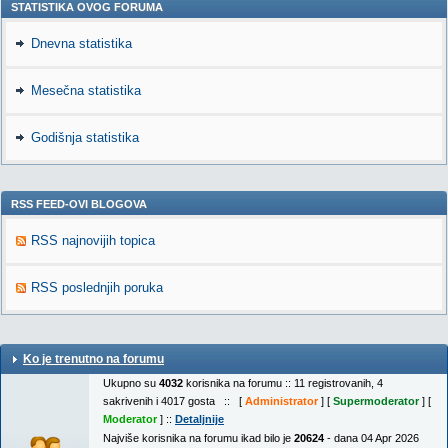
STATISTIKA OVOG FORUMA
Dnevna statistika
Mesečna statistika
Godišnja statistika
RSS FEED-OVI BLOGOVA
RSS najnovijih topica
RSS poslednjih poruka
Ko je trenutno na forumu
Ukupno su
4032
korisnika na forumu :: 11 registrovanih, 4
sakrivenih i 4017 gosta :: [
Administrator
] [
Supermoderator
] [
Moderator
] ::
Detaljnije
Najviše korisnika na forumu ikad bilo je
20624
- dana 04 Apr 2026