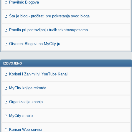
Pravilnik Blogova
Šta je blog - pročitati pre pokretanja svog bloga
Pravila pri postavljanju tuđih tekstova/pesama
Otvoreni Blogovi na MyCity-ju
IZDVOJENO
Korisni i Zanimljivi YouTube Kanali
MyCity knjiga rekorda
Organizacija znanja
MyCity stablo
Korisni Web servisi