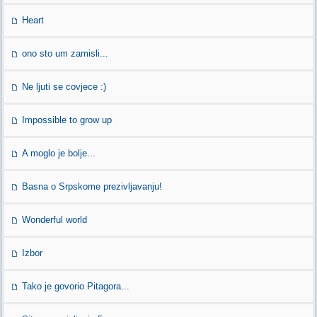
Heart
ono sto um zamisli...
Ne ljuti se covjece :)
Impossible to grow up
A moglo je bolje...
Basna o Srpskome prezivljavanju!
Wonderful world
Izbor
Tako je govorio Pitagora...