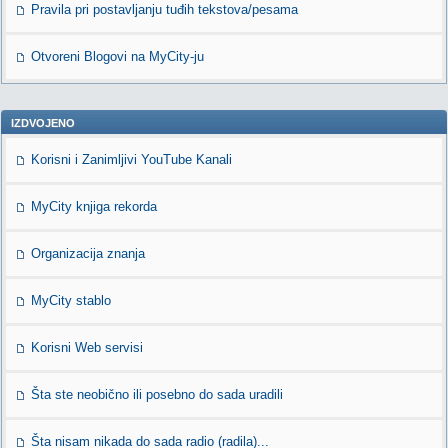
Pravila pri postavljanju tuđih tekstova/pesama
Otvoreni Blogovi na MyCity-ju
IZDVOJENO
Korisni i Zanimljivi YouTube Kanali
MyCity knjiga rekorda
Organizacija znanja
MyCity stablo
Korisni Web servisi
Šta ste neobično ili posebno do sada uradili
Šta nisam nikada do sada radio (radila)...