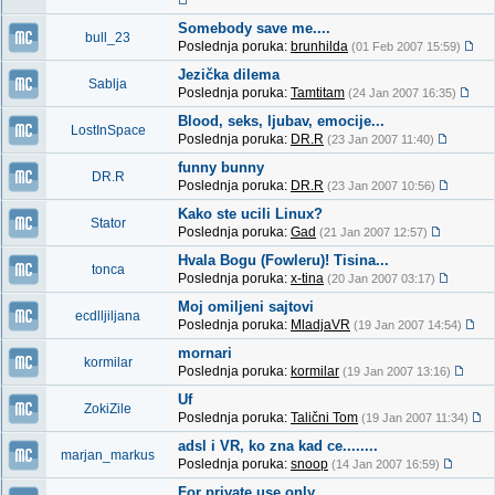
Somebody save me....
bull_23
Poslednja poruka:
brunhilda
(01 Feb 2007 15:59)
Jezička dilema
Sablja
Poslednja poruka:
Tamtitam
(24 Jan 2007 16:35)
Blood, seks, ljubav, emocije...
LostInSpace
Poslednja poruka:
DR.R
(23 Jan 2007 11:40)
funny bunny
DR.R
Poslednja poruka:
DR.R
(23 Jan 2007 10:56)
Kako ste ucili Linux?
Stator
Poslednja poruka:
Gad
(21 Jan 2007 12:57)
Hvala Bogu (Fowleru)! Tisina...
tonca
Poslednja poruka:
x-tina
(20 Jan 2007 03:17)
Moj omiljeni sajtovi
ecdlljiljana
Poslednja poruka:
MladjaVR
(19 Jan 2007 14:54)
mornari
kormilar
Poslednja poruka:
kormilar
(19 Jan 2007 13:16)
Uf
ZokiZile
Poslednja poruka:
Talični Tom
(19 Jan 2007 11:34)
adsl i VR, ko zna kad ce........
marjan_markus
Poslednja poruka:
snoop
(14 Jan 2007 16:59)
For private use only