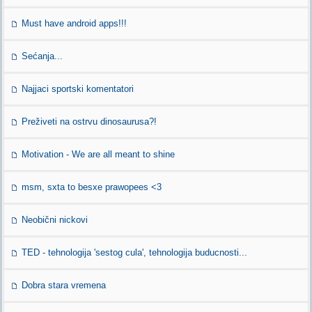
Must have android apps!!!
Sećanja...
Najjaci sportski komentatori
Preživeti na ostrvu dinosaurusa?!
Motivation - We are all meant to shine
msm, sxta to besxe prawopees <3
Neobični nickovi
TED - tehnologija 'sestog cula', tehnologija buducnosti...
Dobra stara vremena