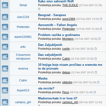
Kako smo sahranili RnR
Simat
Poslednja poruka:
THE-DJOLE
(22 Feb 2007 01:35)
Beograd - Sarajevo
clan1234
Poslednja poruka:
sone1984
(20 Feb 2007 14:53)
Aerosmith – Fallen Angels
Pretender
Poslednja poruka:
Pretender
(19 Feb 2007 21:00)
Problem razlike u godinama
damir220981
Poslednja poruka:
Montano
(19 Feb 2007 19:55)
Dan Zaljubljenih
artic
Poslednja poruka:
cvelle
(15 Feb 2007 18:32)
Dan zaljubljenih
S bisernom
mindjusom
Poslednja poruka:
Catrin
(11 Feb 2007 23:43)
10 knjiga koje nisam pročitao a sramota me
to da priznam
renerva
Poslednja poruka:
dekao
(11 Feb 2007 18:47)
Maska
Catrin
Poslednja poruka:
viktorbg
(09 Feb 2007 01:24)
sta mrzite?
bojan013
Poslednja poruka:
Peca
(08 Feb 2007 21:45)
Madonna-hate it or love it?
campos_girl
Poslednja poruka:
campos_girl
(06 Feb 2007 12:43)