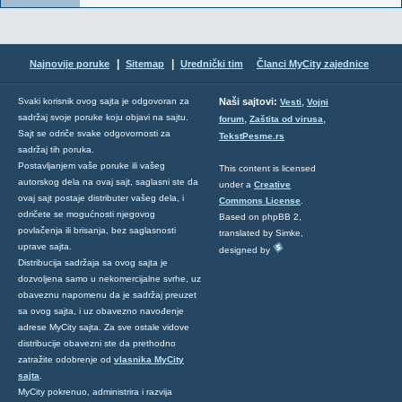
|
|
Najnovije poruke
Sitemap
Urednički tim
Članci MyCity zajednice
,
Svaki korisnik ovog sajta je odgovoran za
Naši sajtovi:
Vesti
Vojni
sadržaj svoje poruke koju objavi na sajtu.
,
,
forum
Zaštita od virusa
Sajt se odriče svake odgovornosti za
TekstPesme.rs
sadržaj tih poruka.
Postavljanjem vaše poruke ili vašeg
This content is licensed
autorskog dela na ovaj sajt, saglasni ste da
under a
Creative
ovaj sajt postaje distributer vašeg dela, i
Commons License
.
odričete se mogućnosti njegovog
Based on phpBB 2,
povlačenja ili brisanja, bez saglasnosti
translated by Simke,
uprave sajta.
designed by
Distribucija sadržaja sa ovog sajta je
dozvoljena samo u nekomercijalne svrhe, uz
obaveznu napomenu da je sadržaj preuzet
sa ovog sajta, i uz obavezno navođenje
adrese MyCity sajta. Za sve ostale vidove
distribucije obavezni ste da prethodno
zatražite odobrenje od
vlasnika MyCity
sajta
.
MyCity pokrenuo, administrira i razvija