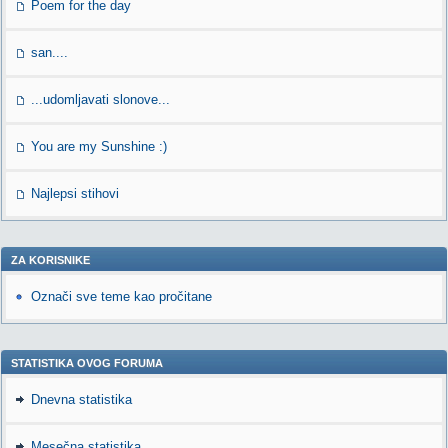
Poem for the day
san....
...udomljavati slonove...
You are my Sunshine :)
Najlepsi stihovi
ZA KORISNIKE
Označi sve teme kao pročitane
STATISTIKA OVOG FORUMA
Dnevna statistika
Mesečna statistika