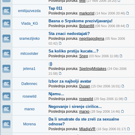
Poslednja poruka:
MiB
(27 Nov 2006 18:20)
Tap 011
emilijazvezda
Poslednja poruka:
markorist
(14 Nov 2006 20:46)
Basna o Srpskome prezivljavanju!
Vlada_KG
Poslednja poruka:
Boban88
(08 Nov 2006 08:44)
Sta znaci nedostajati?
sramezljivko
Poslednja poruka:
neprilagodjena
(05 Nov 2006
02:42)
Sa koliko prstiju kucate...?
milcoolster
Poslednja poruka:
Sneg
(03 Nov 2006 11:08)
:))
jelena1
Poslednja poruka:
SpelingMistakes
(24 Okt 2006
21:58)
Izbor za najbolji avatar
Dafennec
Poslednja poruka:
Dusan
(15 Okt 2006 16:01)
Njemu...
rosewild
Poslednja poruka:
rosewild
(29 Sep 2006 11:08)
Negovanje i sirenje cirilice...
marxo
Poslednja poruka:
marxo
(28 Sep 2006 14:46)
Da li smatrate da ste zreli za sexualne
odnose?
Morena
Poslednja poruka:
MladjaVR
(16 Sep 2006 01:17)