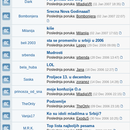
Dark
Poslednja poruka:
MladjaVR
(11 Jan 2007 18:35)
Srecna Nova Godinaaa!!
Bombonjera
Poslednja poruka:
Bombonjera
(02 Jan 2007 22:07)
kiše
Milanija
Poslednja poruka:
Milanija
(02 Jan 2007 17:02)
sta se promenilo u srbiji u 2006
beli 2003
Poslednja poruka:
Leggy
(29 Dec 2006 09:09)
Mudrosti
srbenda
Poslednja poruka:
srbenda
(28 Dec 2006 13:47)
LOL
bela_huba
Poslednja poruka:
Jana
(18 Dec 2006 12:27)
Proljece 13. u decembru
Saska
Poslednja poruka:
zoranez
(14 Dec 2006 14:28)
moje konfuzije O.o
princeza_od_sna
Poslednja poruka:
MladjaVR
(12 Dec 2006 22:15)
Podzemlje
TheOnly
Poslednja poruka:
TheOnly
(09 Dec 2006 23:18)
Ko su idoli mladilma u Srbiji?
Vanja17
Poslednja poruka:
ExoduS
(30 Nov 2006 10:25)
Top lista najboljih pesama
M.R.K.