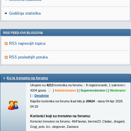
Godišnja statistika
RSS FEED-OVI BLOGOVA
RSS najnovijih topica
RSS poslednjih poruka
Ko je trenutno na forumu
Ukupno su
4213
korisnika na forumu :: 8 registrovanih, 1 sakriven i
4204 gosta :: [
Administrator
] [
Supermoderator
] [
Moderator
] ::
Detaljnije
Najviše korisnika na forumu ikad bilo je
20624
- dana 04 Apr 2026
04:18
Korisnici koji su trenutno na forumu:
Korisnici trenutno na forumu:
4thFlavian
,
berste23
,
Citalac
,
draganl
,
Gogi_avio
,
lcc
,
ulogovan
,
Zastava