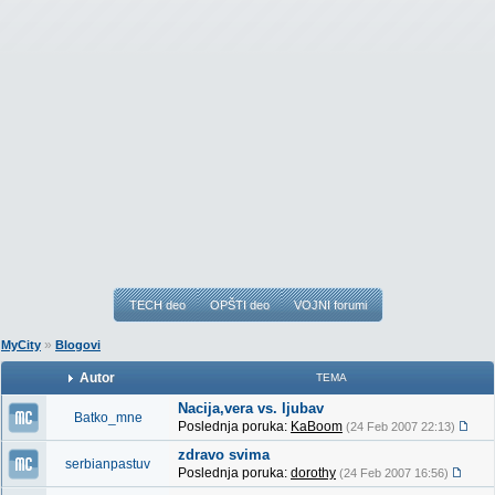
TECH deo
OPŠTI deo
VOJNI forumi
»
MyCity
Blogovi
Autor
TEMA
Nacija,vera vs. ljubav
Batko_mne
Poslednja poruka:
KaBoom
(24 Feb 2007 22:13)
zdravo svima
serbianpastuv
Poslednja poruka:
dorothy
(24 Feb 2007 16:56)