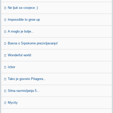
Ne ljuti se covjece :)
Impossible to grow up
A moglo je bolje...
Basna o Srpskome prezivljavanju!
Wonderful world
Izbor
Tako je govorio Pitagora...
Sitna razmisljanja 5...
Mycity