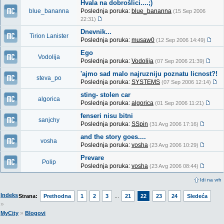
Hvala na dobrošlici....;)
blue_bananna
Poslednja poruka:
blue_bananna
(15 Sep 2006
22:31)
Dnevnik...
Tirion Lanister
Poslednja poruka:
musaw0
(12 Sep 2006 14:49)
Ego
Vodolija
Poslednja poruka:
Vodolija
(07 Sep 2006 21:39)
'ajmo sad malo najruzniju poznatu licnost?!
steva_po
Poslednja poruka:
SYSTEMS
(07 Sep 2006 12:14)
sting- stolen car
algorica
Poslednja poruka:
algorica
(01 Sep 2006 11:21)
fenseri nisu bitni
sanjchy
Poslednja poruka:
SSpin
(31 Avg 2006 17:16)
and the story goes....
vosha
Poslednja poruka:
vosha
(23 Avg 2006 10:29)
Prevare
Polip
Poslednja poruka:
vosha
(23 Avg 2006 08:44)
Idi na vrh
Indeks
Strana:
Prethodna
1
2
3
...
21
22
23
24
Sledeća
»
»
MyCity
Blogovi