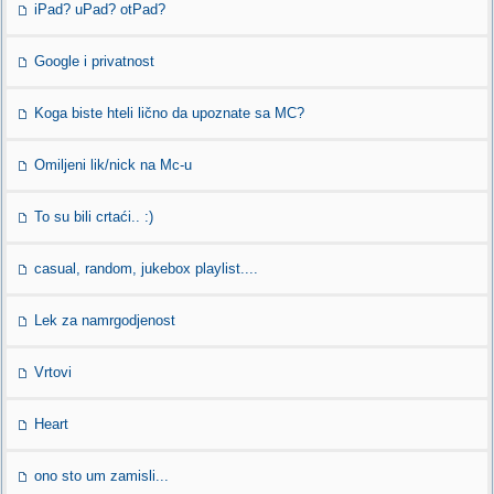
iPad? uPad? otPad?
Google i privatnost
Koga biste hteli lično da upoznate sa MC?
Omiljeni lik/nick na Mc-u
To su bili crtaći.. :)
casual, random, jukebox playlist....
Lek za namrgodjenost
Vrtovi
Heart
ono sto um zamisli...