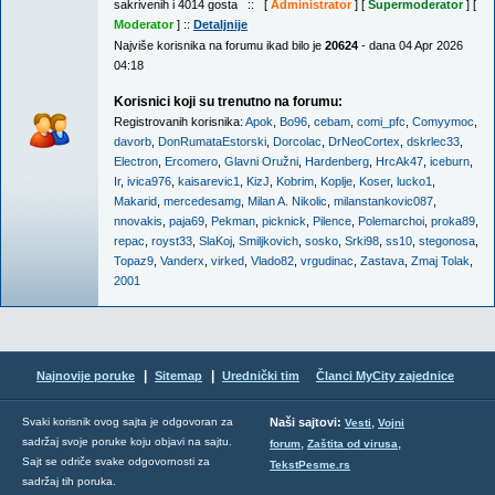
sakrivenih i 4014 gosta :: [
Administrator
] [
Supermoderator
] [
Moderator
] ::
Detaljnije
Najviše korisnika na forumu ikad bilo je
20624
- dana 04 Apr 2026
04:18
Korisnici koji su trenutno na forumu:
Registrovanih korisnika:
Apok
,
Bo96
,
cebam
,
comi_pfc
,
Comyymoc
,
davorb
,
DonRumataEstorski
,
Dorcolac
,
DrNeoCortex
,
dskrlec33
,
Electron
,
Ercomero
,
Glavni Oružni
,
Hardenberg
,
HrcAk47
,
iceburn
,
Ir
,
ivica976
,
kaisarevic1
,
KizJ
,
Kobrim
,
Koplje
,
Koser
,
lucko1
,
Makarid
,
mercedesamg
,
Milan A. Nikolic
,
milanstankovic087
,
nnovakis
,
paja69
,
Pekman
,
picknick
,
Pilence
,
Polemarchoi
,
proka89
,
repac
,
royst33
,
SlaKoj
,
Smiljkovich
,
sosko
,
Srki98
,
ss10
,
stegonosa
,
Topaz9
,
Vanderx
,
virked
,
Vlado82
,
vrgudinac
,
Zastava
,
Zmaj Tolak
,
2001
|
|
Najnovije poruke
Sitemap
Urednički tim
Članci MyCity zajednice
,
Svaki korisnik ovog sajta je odgovoran za
Naši sajtovi:
Vesti
Vojni
sadržaj svoje poruke koju objavi na sajtu.
,
,
forum
Zaštita od virusa
Sajt se odriče svake odgovornosti za
TekstPesme.rs
sadržaj tih poruka.