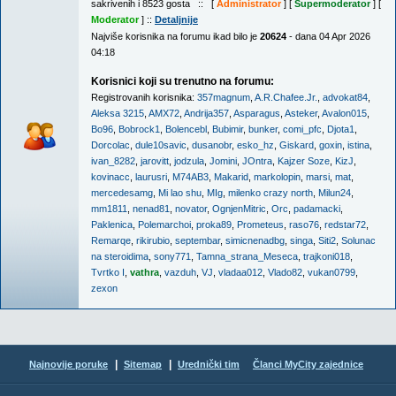
sakrivenih i 8523 gosta :: [
Administrator
] [
Supermoderator
] [
Moderator
] ::
Detaljnije
Najviše korisnika na forumu ikad bilo je
20624
- dana 04 Apr 2026
04:18
Korisnici koji su trenutno na forumu:
Registrovanih korisnika:
357magnum
,
A.R.Chafee.Jr.
,
advokat84
,
Aleksa 3215
,
AMX72
,
Andrija357
,
Asparagus
,
Asteker
,
Avalon015
,
Bo96
,
Bobrock1
,
Bolencebl
,
Bubimir
,
bunker
,
comi_pfc
,
Djota1
,
Dorcolac
,
dule10savic
,
dusanobr
,
esko_hz
,
Giskard
,
goxin
,
istina
,
ivan_8282
,
jarovitt
,
jodzula
,
Jomini
,
JOntra
,
Kajzer Soze
,
KizJ
,
kovinacc
,
laurusri
,
M74AB3
,
Makarid
,
markolopin
,
marsi
,
mat
,
mercedesamg
,
Mi lao shu
,
MIg
,
milenko crazy north
,
Milun24
,
mm1811
,
nenad81
,
novator
,
OgnjenMitric
,
Orc
,
padamacki
,
Paklenica
,
Polemarchoi
,
proka89
,
Prometeus
,
raso76
,
redstar72
,
Remarqe
,
rikirubio
,
septembar
,
simicnenadbg
,
singa
,
Siti2
,
Solunac
na steroidima
,
sony771
,
Tamna_strana_Meseca
,
trajkoni018
,
Tvrtko I
,
vathra
,
vazduh
,
VJ
,
vladaa012
,
Vlado82
,
vukan0799
,
zexon
|
|
Najnovije poruke
Sitemap
Urednički tim
Članci MyCity zajednice