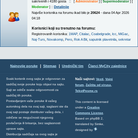
sakrivenih i 4180 gosta :: [
Administrator
] [
Supermoderator
] [
Moderator
] ::
Detaljnije
Najviše korisnika na forumu ikad bilo je
20624
- dana 04 Apr 2026
04:18
Korisnici koji su trenutno na forumu:
Registrovanih korisnika:
1MAP
,
Citalac
,
Coabelgrade
,
lcc
,
MiGac
,
Naj-Turs
,
Novakomp
,
Pero
,
Rok A Bit
,
saputnik plavetnila
,
sekretar
|
|
Najnovije poruke
Sitemap
Urednički tim
Članci MyCity zajednice
,
Svaki korisnik ovog sajta je odgovoran za
Naši sajtovi:
Vesti
Vojni
sadržaj svoje poruke koju objavi na sajtu.
,
,
forum
Zaštita od virusa
Sajt se odriče svake odgovornosti za
TekstPesme.rs
sadržaj tih poruka.
Postavljanjem vaše poruke ili vašeg
This content is licensed
autorskog dela na ovaj sajt, saglasni ste da
under a
Creative
ovaj sajt postaje distributer vašeg dela, i
Commons License
.
odričete se mogućnosti njegovog
Based on phpBB 2,
povlačenja ili brisanja, bez saglasnosti
translated by Simke,
uprave sajta.
designed by
Distribucija sadržaja sa ovog sajta je