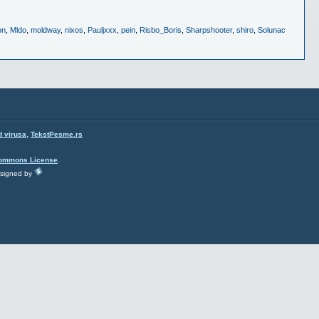
on
,
Mldo
,
moldway
,
nixos
,
Pauljxxx
,
pein
,
Risbo_Boris
,
Sharpshooter
,
shiro
,
Solunac
,
d virusa
TekstPesme.rs
Commons License
.
esigned by