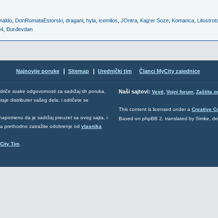
naldo
,
DonRumataEstorski
,
draganl
,
hyla
,
icemilos
,
JOntra
,
Kajzer Soze
,
Komanca
,
Litostrot
d4
,
Đurđevdan
|
|
Najnovije poruke
Sitemap
Urednički tim
Članci MyCity zajednice
,
,
odriče svake odgovornosti za sadržaj tih poruka.
Naši sajtovi:
Vesti
Vojni forum
Zaštita o
aje distributer vašeg dela, i odričete se
This content is licensed under a
Creative 
napomenu da je sadržaj preuzet sa ovog sajta, i
Based on phpBB 2, translated by Simke, d
 da prethodno zatražite odobrenje od
vlasnika
City Tim
.