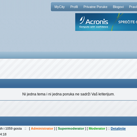
MyCity
Profil
Privatne Poruke
Blogovi
Pravi
Ni jedna tema i ni jedna poruka ne sadrži Vaš kriterijum.
nih i 1059 gosta :: [
Administrator
] [
Supermoderator
] [
Moderator
] ::
Detaljnije
04:18