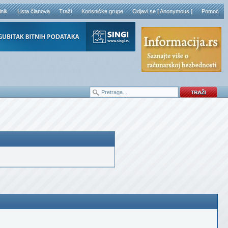
lnik
Lista članova
Traži
Korisničke grupe
Odjavi se [ Anonymous ]
Pomoć