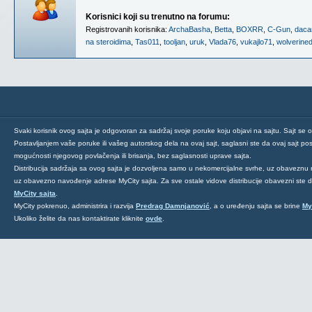
Korisnici koji su trenutno na forumu:
Registrovanih korisnika:
ArchaBasha
,
Betta
,
BOXRR
,
C-Gun
,
daca
na steroidima
,
Tas011
,
tooljan
,
uruk
,
Vlada76
,
vukajlo71
,
wolverine
Svaki korisnik ovog sajta je odgovoran za sadržaj svoje poruke koju objavi na sajtu. Sajt se 
Postavljanjem vaše poruke ili vašeg autorskog dela na ovaj sajt, saglasni ste da ovaj sajt post
mogućnosti njegovog povlačenja ili brisanja, bez saglasnosti uprave sajta.
Distribucija sadržaja sa ovog sajta je dozvoljena samo u nekomercijalne svrhe, uz obaveznu 
uz obavezno navođenje adrese MyCity sajta. Za sve ostale vidove distribucije obavezni ste
MyCity sajta
.
MyCity pokrenuo, administrira i razvija
Predrag Damnjanović
, a o uređenju sajta se brine
My
Ukoliko želite da nas kontaktirate kliknite
ovde
.