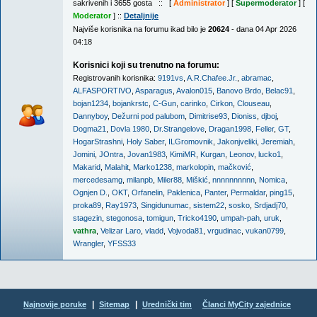
sakrivenih i 3655 gosta :: [
Administrator
] [
Supermoderator
] [
Moderator
] ::
Detaljnije
Najviše korisnika na forumu ikad bilo je
20624
- dana 04 Apr 2026
04:18
Korisnici koji su trenutno na forumu:
Registrovanih korisnika:
9191vs
,
A.R.Chafee.Jr.
,
abramac
,
ALFASPORTIVO
,
Asparagus
,
Avalon015
,
Banovo Brdo
,
Belac91
,
bojan1234
,
bojankrstc
,
C-Gun
,
carinko
,
Cirkon
,
Clouseau
,
Dannyboy
,
Dežurni pod palubom
,
Dimitrise93
,
Dioniss
,
djboj
,
Dogma21
,
Dovla 1980
,
Dr.Strangelove
,
Dragan1998
,
Feller
,
GT
,
HogarStrashni
,
Holy Saber
,
ILGromovnik
,
Jakonjveliki
,
Jeremiah
,
Jomini
,
JOntra
,
Jovan1983
,
KimiMR
,
Kurgan
,
Leonov
,
lucko1
,
Makarid
,
Malahit
,
Marko1238
,
markolopin
,
mačković
,
mercedesamg
,
milanpb
,
Miler88
,
Miškić
,
nnnnnnnnnn
,
Nomica
,
Ognjen D.
,
OKT
,
Orfanelin
,
Paklenica
,
Panter
,
Permaldar
,
ping15
,
proka89
,
Ray1973
,
Singidunumac
,
sistem22
,
sosko
,
Srdjadj70
,
stagezin
,
stegonosa
,
tomigun
,
Tricko4190
,
umpah-pah
,
uruk
,
vathra
,
Velizar Laro
,
vladd
,
Vojvoda81
,
vrgudinac
,
vukan0799
,
Wrangler
,
YFSS33
|
|
Najnovije poruke
Sitemap
Urednički tim
Članci MyCity zajednice