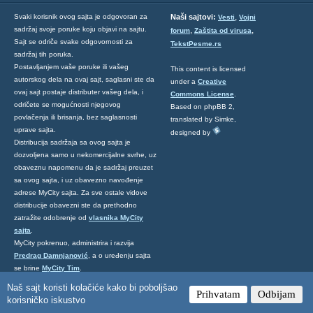
,
Svaki korisnik ovog sajta je odgovoran za
Naši sajtovi:
Vesti
Vojni
sadržaj svoje poruke koju objavi na sajtu.
,
,
forum
Zaštita od virusa
Sajt se odriče svake odgovornosti za
TekstPesme.rs
sadržaj tih poruka.
Postavljanjem vaše poruke ili vašeg
This content is licensed
autorskog dela na ovaj sajt, saglasni ste da
under a
Creative
ovaj sajt postaje distributer vašeg dela, i
Commons License
.
odričete se mogućnosti njegovog
Based on phpBB 2,
povlačenja ili brisanja, bez saglasnosti
translated by Simke,
uprave sajta.
designed by
Distribucija sadržaja sa ovog sajta je
dozvoljena samo u nekomercijalne svrhe, uz
obaveznu napomenu da je sadržaj preuzet
sa ovog sajta, i uz obavezno navođenje
adrese MyCity sajta. Za sve ostale vidove
distribucije obavezni ste da prethodno
zatražite odobrenje od
vlasnika MyCity
sajta
.
MyCity pokrenuo, administrira i razvija
Predrag Damnjanović
, a o uređenju sajta
se brine
MyCity Tim
.
Ukoliko želite da nas kontaktirate kliknite
Naš sajt koristi kolačiće kako bi poboljšao
Prihvatam
Odbijam
ovde
.
korisničko iskustvo