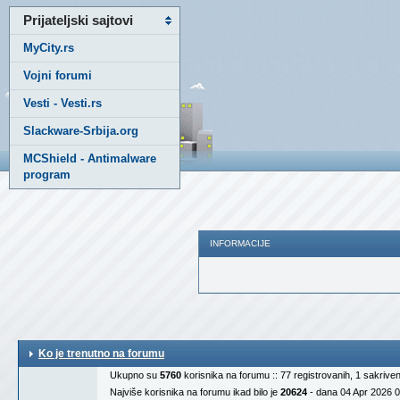
Prijateljski sajtovi
MyCity.rs
Vojni forumi
Vesti - Vesti.rs
Slackware-Srbija.org
MCShield - Antimalware
program
INFORMACIJE
Ko je trenutno na forumu
Ukupno su
5760
korisnika na forumu :: 77 registrovanih, 1 sakrive
Najviše korisnika na forumu ikad bilo je
20624
- dana 04 Apr 2026 