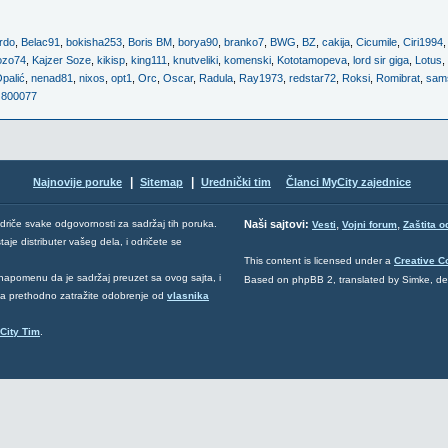
rdo
,
Belac91
,
bokisha253
,
Boris BM
,
borya90
,
branko7
,
BWG
,
BZ
,
cakija
,
Cicumile
,
Ciri1994
ozo74
,
Kajzer Soze
,
kikisp
,
king111
,
knutveliki
,
komenski
,
Kototamopeva
,
lord sir giga
,
Lotus
,
palić
,
nenad81
,
nixos
,
opt1
,
Orc
,
Oscar
,
Radula
,
Ray1973
,
redstar72
,
Roksi
,
Romibrat
,
sam
,
800077
|
|
Najnovije poruke
Sitemap
Urednički tim
Članci MyCity zajednice
,
,
odriče svake odgovornosti za sadržaj tih poruka.
Naši sajtovi:
Vesti
Vojni forum
Zaštita o
aje distributer vašeg dela, i odričete se
This content is licensed under a
Creative 
napomenu da je sadržaj preuzet sa ovog sajta, i
Based on phpBB 2, translated by Simke, d
 da prethodno zatražite odobrenje od
vlasnika
City Tim
.