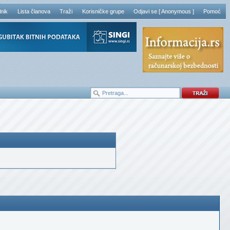
lnik
Lista članova
Traži
Korisničke grupe
Odjavi se [ Anonymous ]
Pomoć