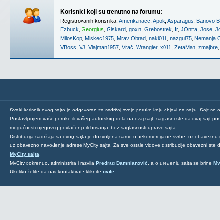
Korisnici koji su trenutno na forumu:
Registrovanih korisnika:
Amerikanacc
,
Apok
,
Asparagus
,
Banovo B
Ezbuck
,
Georgius
,
Giskard
,
goxin
,
Grebostrek
,
Ir
,
JOntra
,
Jose
,
J
MilosKop
,
Miskec1975
,
Mrav Obrad
,
naki011
,
nazgul75
,
Nemanja O
VBoss
,
VJ
,
Vlajman1957
,
Vrač
,
Wrangler
,
x011
,
ZetaMan
,
zmajbre
Svaki korisnik ovog sajta je odgovoran za sadržaj svoje poruke koju objavi na sajtu. Sajt se 
Postavljanjem vaše poruke ili vašeg autorskog dela na ovaj sajt, saglasni ste da ovaj sajt post
mogućnosti njegovog povlačenja ili brisanja, bez saglasnosti uprave sajta.
Distribucija sadržaja sa ovog sajta je dozvoljena samo u nekomercijalne svrhe, uz obaveznu 
uz obavezno navođenje adrese MyCity sajta. Za sve ostale vidove distribucije obavezni ste
MyCity sajta
.
MyCity pokrenuo, administrira i razvija
Predrag Damnjanović
, a o uređenju sajta se brine
My
Ukoliko želite da nas kontaktirate kliknite
ovde
.