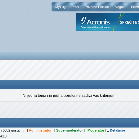
MyCity
Profil
Privatne Poruke
Blogovi
Pravi
Ni jedna tema i ni jedna poruka ne sadrži Vaš kriterijum.
n i 5682 gosta :: [
Administrator
] [
Supermoderator
] [
Moderator
] ::
Detaljnije
04:18