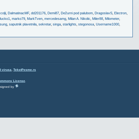
,
colji
,
DalmatinacMF
,
dd201176
,
Demi87
,
Dežurni pod palubom
,
DragoslavS
,
Electron
,
lucko1
,
marko79
,
MarkTven
,
mercedesamg
,
Milan A. Nikolic
,
Miler88
,
Milometer
,
sung
,
saputnik plavetnila
,
sekretar
,
singa
,
starlights
,
stegonosa
,
Username1000
,
,
d virusa
TekstPesme.rs
Commons License
.
esigned by