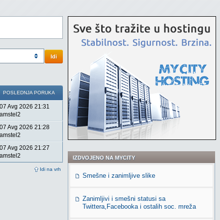
Idi
POSLEDNJA PORUKA
07 Avg 2026 21:31
amstel2
07 Avg 2026 21:28
amstel2
07 Avg 2026 21:27
amstel2
IZDVOJENO NA MYCITY
Idi na vrh
Smešne i zanimljive slike
Zanimljivi i smešni statusi sa
Twittera,Facebooka i ostalih soc. mreža