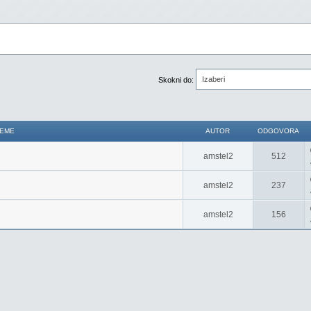
Izaberi
Skokni do:
EME
AUTOR
ODGOVORA
amstel2
512
amstel2
237
amstel2
156