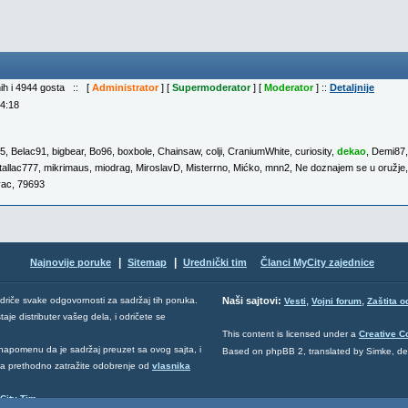
nih i 4944 gosta :: [
Administrator
] [
Supermoderator
] [
Moderator
] ::
Detaljnije
04:18
15
,
Belac91
,
bigbear
,
Bo96
,
boxbole
,
Chainsaw
,
colji
,
CraniumWhite
,
curiosity
,
dekao
,
Demi87
allac777
,
mikrimaus
,
miodrag
,
MiroslavD
,
Misterrno
,
Mićko
,
mnn2
,
Ne doznajem se u oružje
vac
,
79693
|
|
Najnovije poruke
Sitemap
Urednički tim
Članci MyCity zajednice
,
,
odriče svake odgovornosti za sadržaj tih poruka.
Naši sajtovi:
Vesti
Vojni forum
Zaštita o
aje distributer vašeg dela, i odričete se
This content is licensed under a
Creative 
napomenu da je sadržaj preuzet sa ovog sajta, i
Based on phpBB 2, translated by Simke, d
 da prethodno zatražite odobrenje od
vlasnika
City Tim
.