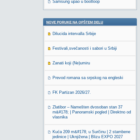
Samsung upao u bootloop
NOVE PORUKE NA OPŠTEM DELU
Dilucida intervalla Srbije
Festivali,svečanosti i sabori u Srbiji
Zanati koji (Ne)umiru
Prevod romana sa srpskog na engleski
FK Partizan 2026/27.
Zlatibor – Namešten dvosoban stan 37
m&#178; | Panoramski pogled | Direktno od
vlasnika
Kuća 209 m&#178; u Surčinu | 2 stambene
jedinice | Uknjižena | Blizu EXPO 2027