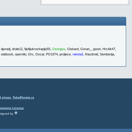
,
djuradj
,
drale12
,
fijufijukrozkapiju55
,
Georgius
,
Giskard
,
Goran_
,
goxin
,
HrcAk47
,
,
oddsock
,
operniki
,
Orc
,
Oscar
,
PO1974
,
proljece
,
raketaš
,
Razdroid
,
Semberija
,
,
d virusa
TekstPesme.rs
Commons License
.
esigned by