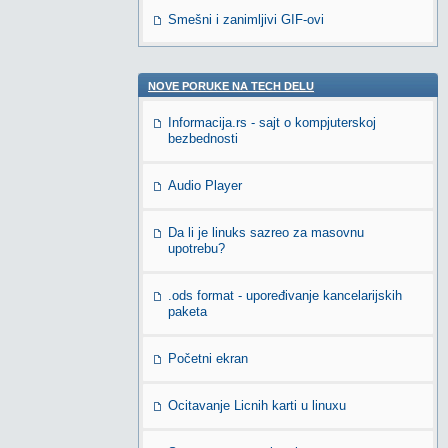
Smešni i zanimljivi GIF-ovi
NOVE PORUKE NA TECH DELU
Informacija.rs - sajt o kompjuterskoj
bezbednosti
Audio Player
Da li je linuks sazreo za masovnu
upotrebu?
.ods format - upoređivanje kancelarijskih
paketa
Početni ekran
Ocitavanje Licnih karti u linuxu