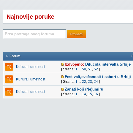
Najnovije poruke
Pronađi
Forum
T
Izdvojeno:
Dilucida intervalla Srbije
Kultura i umetnost
[ Strana:
1
...
50
,
51
,
52
]
Festivali,svečanosti i sabori u Srbiji
Kultura i umetnost
[ Strana:
1
...
22
,
23
,
24
]
Zanati koji (Ne)umiru
Kultura i umetnost
[ Strana:
1
...
14
,
15
,
16
]