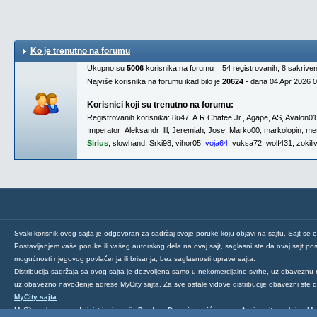
Ko je trenutno na forumu
Ukupno su
5006
korisnika na forumu :: 54 registrovanih, 8 sakrive
Najviše korisnika na forumu ikad bilo je
20624
- dana 04 Apr 2026 
Korisnici koji su trenutno na forumu:
Registrovanih korisnika:
8u47
,
A.R.Chafee.Jr.
,
Agape
,
AS
,
Avalon0
Imperator_Aleksandr_lll
,
Jeremiah
,
Jose
,
Marko00
,
markolopin
,
met
Sirius
,
slowhand
,
Srki98
,
vihor05
,
voja64
,
vuksa72
,
wolf431
,
zokili
Svaki korisnik ovog sajta je odgovoran za sadržaj svoje poruke koju objavi na sajtu. Sajt se 
Postavljanjem vaše poruke ili vašeg autorskog dela na ovaj sajt, saglasni ste da ovaj sajt post
mogućnosti njegovog povlačenja ili brisanja, bez saglasnosti uprave sajta.
Distribucija sadržaja sa ovog sajta je dozvoljena samo u nekomercijalne svrhe, uz obaveznu 
uz obavezno navođenje adrese MyCity sajta. Za sve ostale vidove distribucije obavezni ste
MyCity sajta
.
MyCity pokrenuo, administrira i razvija
Predrag Damnjanović
, a o uređenju sajta se brine
My