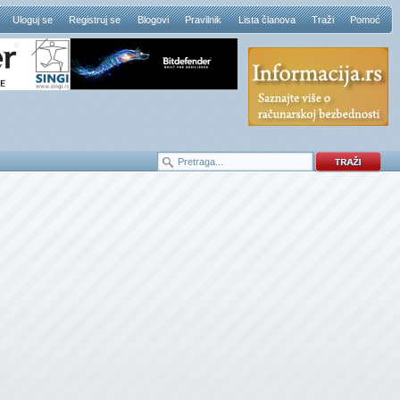
Uloguj se
Registruj se
Blogovi
Pravilnik
Lista članova
Traži
Pomoć