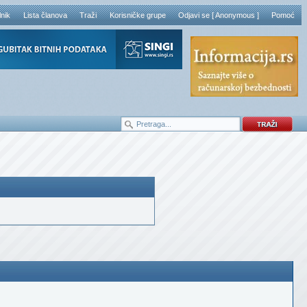
lnik
Lista članova
Traži
Korisničke grupe
Odjavi se [ Anonymous ]
Pomoć