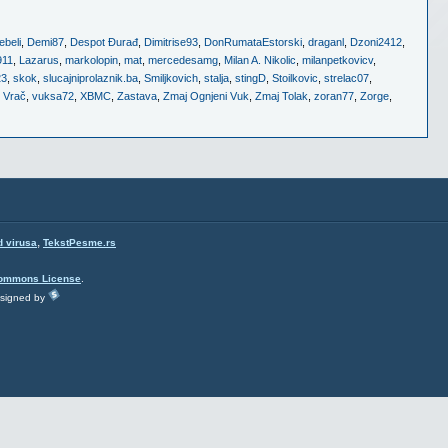
ebeli
,
Demi87
,
Despot Đurađ
,
Dimitrise93
,
DonRumataEstorski
,
draganl
,
Dzoni2412
,
911
,
Lazarus
,
markolopin
,
mat
,
mercedesamg
,
Milan A. Nikolic
,
milanpetkovicv
,
23
,
skok
,
slucajniprolaznik.ba
,
Smiljkovich
,
stalja
,
stingD
,
Stoilkovic
,
strelac07
,
,
Vrač
,
vuksa72
,
XBMC
,
Zastava
,
Zmaj Ognjeni Vuk
,
Zmaj Tolak
,
zoran77
,
Zorge
,
,
d virusa
TekstPesme.rs
Commons License
.
esigned by