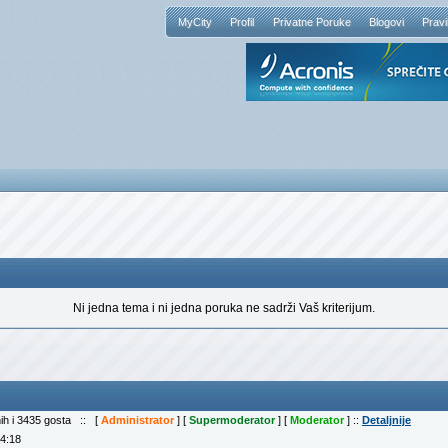
MyCity
Profil
Privatne Poruke
Blogovi
Pravi
Ni jedna tema i ni jedna poruka ne sadrži Vaš kriterijum.
nih i 3435 gosta :: [
Administrator
] [
Supermoderator
] [
Moderator
] ::
Detaljnije
04:18