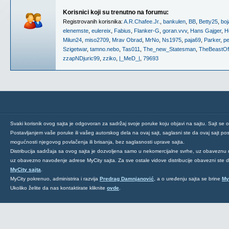
Korisnici koji su trenutno na forumu:
Registrovanih korisnika:
A.R.Chafee.Jr.
,
bankulen
,
BB
,
Betty25
,
boj
elenemste
,
eulereix
,
Fabius
,
Flanker-G
,
goran.vvv
,
Hans Gajger
,
H
Milun24
,
miso2709
,
Mrav Obrad
,
MrNo
,
Ns1975
,
paja69
,
Parker
,
pe
Szigetwar
,
tamno.nebo
,
Tas011
,
The_new_Statesman
,
TheBeastO
zzapNDjuric99
,
zziko
,
|_MeD_|
,
79693
Svaki korisnik ovog sajta je odgovoran za sadržaj svoje poruke koju objavi na sajtu. Sajt se 
Postavljanjem vaše poruke ili vašeg autorskog dela na ovaj sajt, saglasni ste da ovaj sajt post
mogućnosti njegovog povlačenja ili brisanja, bez saglasnosti uprave sajta.
Distribucija sadržaja sa ovog sajta je dozvoljena samo u nekomercijalne svrhe, uz obaveznu 
uz obavezno navođenje adrese MyCity sajta. Za sve ostale vidove distribucije obavezni ste
MyCity sajta
.
MyCity pokrenuo, administrira i razvija
Predrag Damnjanović
, a o uređenju sajta se brine
My
Ukoliko želite da nas kontaktirate kliknite
ovde
.