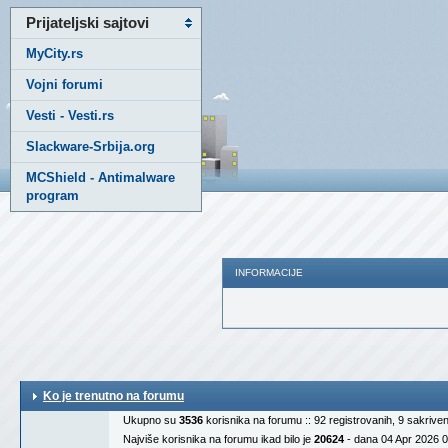
Prijateljski sajtovi
MyCity.rs
Vojni forumi
Vesti - Vesti.rs
Slackware-Srbija.org
MCShield - Antimalware
program
INFORMACIJE
Ko je trenutno na forumu
Ukupno su
3536
korisnika na forumu :: 92 registrovanih, 9 sakrive
Najviše korisnika na forumu ikad bilo je
20624
- dana 04 Apr 2026 