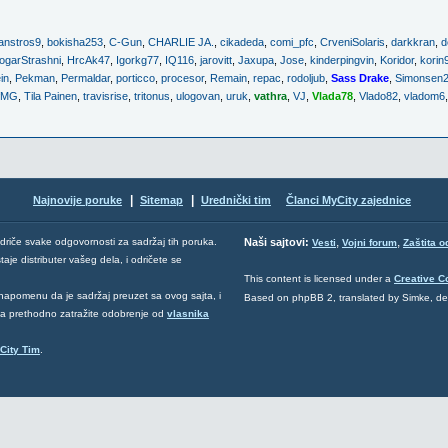
anstros9
,
bokisha253
,
C-Gun
,
CHARLIE JA.
,
cikadeda
,
comi_pfc
,
CrveniSolaris
,
darkkran
,
d
ogarStrashni
,
HrcAk47
,
Igorkg77
,
IQ116
,
jarovitt
,
Jaxupa
,
Jose
,
kinderpingvin
,
Koridor
,
korin
in
,
Pekman
,
Permaldar
,
porticco
,
procesor
,
Remain
,
repac
,
rodoljub
,
Sass Drake
,
Simonsen
fMG
,
Tila Painen
,
travisrise
,
tritonus
,
ulogovan
,
uruk
,
vathra
,
VJ
,
Vlada78
,
Vlado82
,
vladom6
|
|
Najnovije poruke
Sitemap
Urednički tim
Članci MyCity zajednice
,
,
odriče svake odgovornosti za sadržaj tih poruka.
Naši sajtovi:
Vesti
Vojni forum
Zaštita o
aje distributer vašeg dela, i odričete se
This content is licensed under a
Creative 
napomenu da je sadržaj preuzet sa ovog sajta, i
Based on phpBB 2, translated by Simke, d
 da prethodno zatražite odobrenje od
vlasnika
City Tim
.