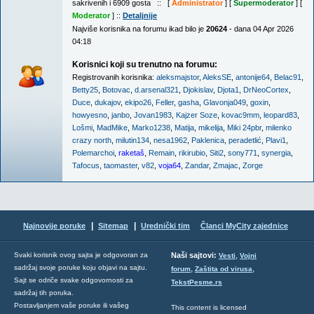
sakrivenih i 6909 gosta :: [
Administrator
] [
Supermoderator
] [
Moderator
] ::
Detaljnije
Najviše korisnika na forumu ikad bilo je
20624
- dana 04 Apr 2026
04:18
Korisnici koji su trenutno na forumu:
Registrovanih korisnika:
aleksmajstor
,
AleksSE
,
antonije64
,
Belac91
,
Betty25
,
Botovac
,
d.arsenal321
,
Djokislav
,
Djota1
,
DrNeoCortex
,
Duce
,
dukajov
,
ekipo26
,
Feller
,
gasha
,
Glavonja049
,
goxin
,
howyesno
,
janbo
,
Jovan1983
,
Kajzer Soze
,
kovac9mm
,
leopard83
,
Lošmi
,
MadMike
,
Marko1238
,
Matija
,
mikelija
,
Miki 24pbr
,
milenko
crazy north
,
milutin134
,
nesa1962
,
Paklenica
,
peradetlić
,
Plavi1
,
Polemarchoi
,
raketaš
,
Remain
,
rikirubio
,
Siti2
,
sony771
,
synergia
,
Tafocus
,
taomaster
,
v82
,
voja64
,
Zandar
,
Zmajac
,
Zorge
|
|
Najnovije poruke
Sitemap
Urednički tim
Članci MyCity zajednice
,
Svaki korisnik ovog sajta je odgovoran za
Naši sajtovi:
Vesti
Vojni
sadržaj svoje poruke koju objavi na sajtu.
,
,
forum
Zaštita od virusa
Sajt se odriče svake odgovornosti za
TekstPesme.rs
sadržaj tih poruka.
Postavljanjem vaše poruke ili vašeg
This content is licensed