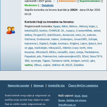
sakrivenih i 2027 gosta :: [
Administrator
] [
Supermoderator
] [
Moderator
] ::
Detaljnije
Najviše korisnika na forumu ikad bilo je
20624
- dana 04 Apr 2026
04:18
Korisnici koji su trenutno na forumu:
Registrovanih korisnika:
Agape
,
Ailton
,
Aleksa-
,
Aleksej
,
bojan_t
,
bokisha253
,
bunker
,
CHARLIE JA.
,
coaaco
,
CraniumWhite
,
debeli
,
delboy
,
Drugard72
,
dule10savic
,
dunavzed
,
esko_hz
,
eulereix
,
Gitzherai
,
Grebostrek
,
hattori
,
Jonbonjovi
,
Jovan1983
,
Južnjak
,
kaisarevic1
,
Kaplar2
,
Koplje
,
kovinacc
,
Kriglord
,
Laluvr
,
ljuba.b
,
lord
sir giga
,
markolopin
,
mikoyan21
,
milenko crazy north
,
mino
bosanac
,
MiroslavD
,
Mićko
,
nenad81
,
orjen
,
ostoja
,
Pantelejmon
,
Papadubi
,
pds
,
Polemarchoi
,
radovanstojkov023
,
SDsd
,
Sioux7674
,
Siti2
,
synergia
,
Tajpan
,
Tastatura ratnik
,
tomigun
,
tomo2
,
ujke
,
vathra
,
VBoss
,
vojiste
,
Volkhov-M
,
W123
,
ZetaMan
|
|
Najnovije poruke
Sitemap
Urednički tim
Članci MyCity zajednice
,
Svaki korisnik ovog sajta je odgovoran za
Naši sajtovi:
Vesti
Vojni
sadržaj svoje poruke koju objavi na sajtu.
,
,
forum
Zaštita od virusa
Sajt se odriče svake odgovornosti za
TekstPesme.rs