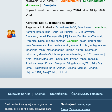
sakrivenih i 3620 gosta :: [
Administrator
] [
Supermoderator
] [
Moderator
] ::
Detaljnije
Najviše korisnika na forumu ikad bilo je
20624
- dana 04 Apr 2026
04:18
Korisnici koji su trenutno na forumu:
Registrovanih korisnika:
04bokibole
,
9k38
,
Amerikanacc
,
aramis s
,
Asteker
,
bb929
,
blue
,
Boris BM
,
Bubimir
,
C-Gun
,
cavatina
,
Clouseau
,
debeli
,
Denaya
,
djboj
,
Djokislav
,
DonRumataEstorski
,
Dorcolac
,
Duce
,
dusan.l
,
famoso
,
Georgius
,
goxin
,
igorkozar83
,
Ivan Germanovic
,
Ivoo
,
kolle.the.kid
,
Kruger
,
Lj_ubo
,
ludiagresivan
,
Macalone
,
Malik
,
mercedesamg
,
Milan A. Nikolic
,
Milometer
,
milosdam
,
MiroslavD
,
Mis uz pusku
,
mist-mist
,
mm1811
,
nenorodjo
,
Nole
,
OgnjenMitric
,
opt1
,
pavle_pzs
,
Polifon
,
repac
,
rodoljub
,
Romibrat
,
royst33
,
sap
,
Semprini
,
Slingshot
,
sony771
,
Srky Boy
,
tomo2
,
trajkoni018
,
uruk
,
Vanderx
,
Veless
,
Vlad000
,
Vlado82
,
Vlajman1957
,
Zmaj Tolak
,
zokikurir
|
|
Najnovije poruke
Sitemap
Urednički tim
Članci MyCity zajednice
,
Svaki korisnik ovog sajta je odgovoran za
Naši sajtovi:
Vesti
Vojni
sadržaj svoje poruke koju objavi na sajtu.
,
,
forum
Zaštita od virusa