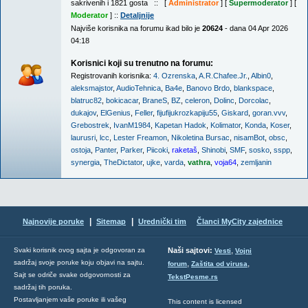
sakrivenih i 1821 gosta :: [
Administrator
] [
Supermoderator
] [
Moderator
] ::
Detaljnije
Najviše korisnika na forumu ikad bilo je
20624
- dana 04 Apr 2026
04:18
Korisnici koji su trenutno na forumu:
Registrovanih korisnika:
4. Ozrenska
,
A.R.Chafee.Jr.
,
Albin0
,
aleksmajstor
,
AudioTehnica
,
Ba4e
,
Banovo Brdo
,
blankspace
,
blatruc82
,
bokicacar
,
BraneS
,
BZ
,
celeron
,
Dolinc
,
Dorcolac
,
dukajov
,
ElGenius
,
Feller
,
fijufijukrozkapiju55
,
Giskard
,
goran.vvv
,
Grebostrek
,
IvanM1984
,
Kapetan Hadok
,
Kolimator
,
Konda
,
Koser
,
laurusri
,
lcc
,
Lester Freamon
,
Nikoletina Bursac
,
nisamBot
,
obsc
,
ostoja
,
Panter
,
Parker
,
Piicoki
,
raketaš
,
Shinobi
,
SMF
,
sosko
,
sspp
,
synergia
,
TheDictator
,
ujke
,
varda
,
vathra
,
voja64
,
zemljanin
|
|
Najnovije poruke
Sitemap
Urednički tim
Članci MyCity zajednice
,
Svaki korisnik ovog sajta je odgovoran za
Naši sajtovi:
Vesti
Vojni
sadržaj svoje poruke koju objavi na sajtu.
,
,
forum
Zaštita od virusa
Sajt se odriče svake odgovornosti za
TekstPesme.rs
sadržaj tih poruka.
Postavljanjem vaše poruke ili vašeg
This content is licensed