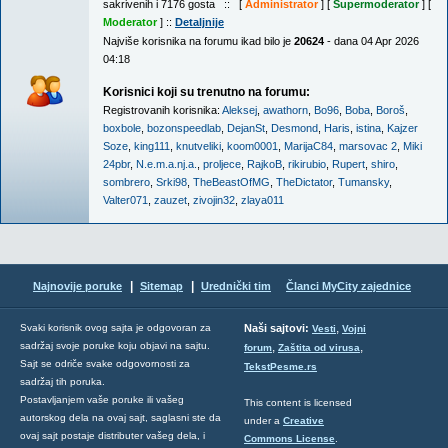
sakrivenih i 7176 gosta :: [
Administrator
] [
Supermoderator
] [
Moderator
] ::
Detaljnije
Najviše korisnika na forumu ikad bilo je
20624
- dana 04 Apr 2026
04:18
Korisnici koji su trenutno na forumu:
Registrovanih korisnika:
Aleksej
,
awathorn
,
Bo96
,
Boba
,
Boroš
,
boxbole
,
bozonspeedlab
,
DejanSt
,
Desmond
,
Haris
,
istina
,
Kajzer
Soze
,
king111
,
knutveliki
,
koom0001
,
MarijaC84
,
marsovac 2
,
Miki
24pbr
,
N.e.m.a.nj.a.
,
proljece
,
RajkoB
,
rikirubio
,
Rupert
,
shiro
,
sombrero
,
Srki98
,
TheBeastOfMG
,
TheDictator
,
Tumansky
,
Valter071
,
zauzet
,
zivojin32
,
zlaya011
|
|
Najnovije poruke
Sitemap
Urednički tim
Članci MyCity zajednice
,
Svaki korisnik ovog sajta je odgovoran za
Naši sajtovi:
Vesti
Vojni
sadržaj svoje poruke koju objavi na sajtu.
,
,
forum
Zaštita od virusa
Sajt se odriče svake odgovornosti za
TekstPesme.rs
sadržaj tih poruka.
Postavljanjem vaše poruke ili vašeg
This content is licensed
autorskog dela na ovaj sajt, saglasni ste da
under a
Creative
ovaj sajt postaje distributer vašeg dela, i
Commons License
.