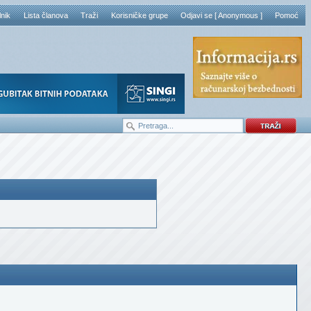
lnik
Lista članova
Traži
Korisničke grupe
Odjavi se [ Anonymous ]
Pomoć