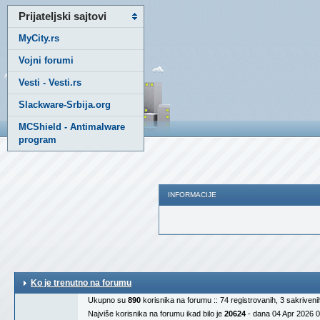
Prijateljski sajtovi
MyCity.rs
Vojni forumi
Vesti - Vesti.rs
Slackware-Srbija.org
MCShield - Antimalware
program
INFORMACIJE
Ko je trenutno na forumu
Ukupno su
890
korisnika na forumu :: 74 registrovanih, 3 sakriven
Najviše korisnika na forumu ikad bilo je
20624
- dana 04 Apr 2026 