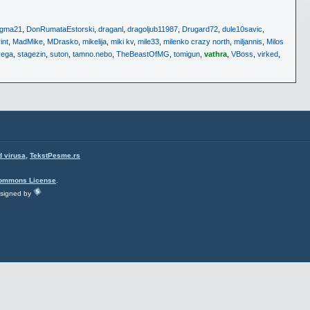
gma21
,
DonRumataEstorski
,
draganl
,
dragoljub11987
,
Drugard72
,
dule10savic
,
int
,
MadMike
,
MDrasko
,
mikelija
,
miki kv
,
mile33
,
milenko crazy north
,
miljannis
,
Milos
vega
,
stagezin
,
suton
,
tamno.nebo
,
TheBeastOfMG
,
tomigun
,
vathra
,
VBoss
,
virked
,
,
d virusa
TekstPesme.rs
Commons License
.
esigned by