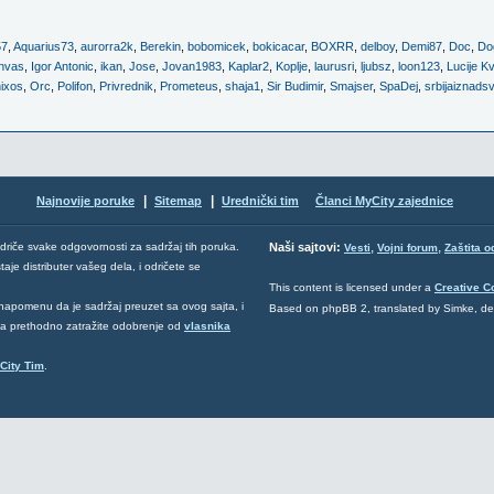
57
,
Aquarius73
,
aurorra2k
,
Berekin
,
bobomicek
,
bokicacar
,
BOXRR
,
delboy
,
Demi87
,
Doc
,
Do
nvas
,
Igor Antonic
,
ikan
,
Jose
,
Jovan1983
,
Kaplar2
,
Koplje
,
laurusri
,
ljubsz
,
loon123
,
Lucije Kv
nixos
,
Orc
,
Polifon
,
Privrednik
,
Prometeus
,
shaja1
,
Sir Budimir
,
Smajser
,
SpaDej
,
srbijaiznads
|
|
Najnovije poruke
Sitemap
Urednički tim
Članci MyCity zajednice
,
,
odriče svake odgovornosti za sadržaj tih poruka.
Naši sajtovi:
Vesti
Vojni forum
Zaštita o
aje distributer vašeg dela, i odričete se
This content is licensed under a
Creative 
napomenu da je sadržaj preuzet sa ovog sajta, i
Based on phpBB 2, translated by Simke, d
 da prethodno zatražite odobrenje od
vlasnika
City Tim
.