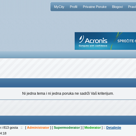
MyCity
Profil
Privatne Poruke
Blogovi
Pravi
Ni jedna tema i ni jedna poruka ne sadrži Vaš kriterijum.
ih i 813 gosta :: [
Administrator
] [
Supermoderator
] [
Moderator
] ::
Detaljnije
04:18