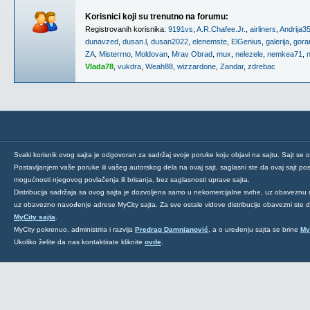
Korisnici koji su trenutno na forumu:
Registrovanih korisnika:
9191vs
,
A.R.Chafee.Jr.
,
airliners
,
Andrija3
dunavzed
,
dusan.l
,
dusan2022
,
elenemste
,
ElGenius
,
galerija
,
gora
ZA
,
Misterrno
,
Moldovan
,
Mrav Obrad
,
mux
,
nelezele
,
nemkea71
,
Vlada78
,
vukdra
,
Weah88
,
wizzardone
,
Zandar
,
zdrebac
Svaki korisnik ovog sajta je odgovoran za sadržaj svoje poruke koju objavi na sajtu. Sajt se 
Postavljanjem vaše poruke ili vašeg autorskog dela na ovaj sajt, saglasni ste da ovaj sajt post
mogućnosti njegovog povlačenja ili brisanja, bez saglasnosti uprave sajta.
Distribucija sadržaja sa ovog sajta je dozvoljena samo u nekomercijalne svrhe, uz obaveznu 
uz obavezno navođenje adrese MyCity sajta. Za sve ostale vidove distribucije obavezni ste
MyCity sajta
.
MyCity pokrenuo, administrira i razvija
Predrag Damnjanović
, a o uređenju sajta se brine
My
Ukoliko želite da nas kontaktirate kliknite
ovde
.