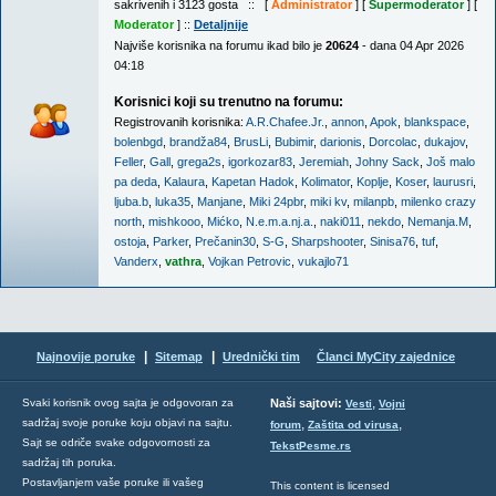
sakrivenih i 3123 gosta :: [
Administrator
] [
Supermoderator
] [
Moderator
] ::
Detaljnije
Najviše korisnika na forumu ikad bilo je
20624
- dana 04 Apr 2026
04:18
Korisnici koji su trenutno na forumu:
Registrovanih korisnika:
A.R.Chafee.Jr.
,
annon
,
Apok
,
blankspace
,
bolenbgd
,
brandža84
,
BrusLi
,
Bubimir
,
darionis
,
Dorcolac
,
dukajov
,
Feller
,
Gall
,
grega2s
,
igorkozar83
,
Jeremiah
,
Johny Sack
,
Još malo
pa deda
,
Kalaura
,
Kapetan Hadok
,
Kolimator
,
Koplje
,
Koser
,
laurusri
,
ljuba.b
,
luka35
,
Manjane
,
Miki 24pbr
,
miki kv
,
milanpb
,
milenko crazy
north
,
mishkooo
,
Mićko
,
N.e.m.a.nj.a.
,
naki011
,
nekdo
,
Nemanja.M
,
ostoja
,
Parker
,
Prečanin30
,
S-G
,
Sharpshooter
,
Sinisa76
,
tuf
,
Vanderx
,
vathra
,
Vojkan Petrovic
,
vukajlo71
|
|
Najnovije poruke
Sitemap
Urednički tim
Članci MyCity zajednice
,
Svaki korisnik ovog sajta je odgovoran za
Naši sajtovi:
Vesti
Vojni
sadržaj svoje poruke koju objavi na sajtu.
,
,
forum
Zaštita od virusa
Sajt se odriče svake odgovornosti za
TekstPesme.rs
sadržaj tih poruka.
Postavljanjem vaše poruke ili vašeg
This content is licensed