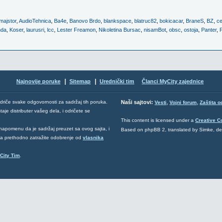
majstor
,
AudioTehnica
,
Ba4e
,
Banovo Brdo
,
blankspace
,
blatruc82
,
bokicacar
,
BraneS
,
BZ
,
ce
nda
,
Koser
,
laurusri
,
lcc
,
Lester Freamon
,
Nikoletina Bursac
,
nisamBot
,
obsc
,
ostoja
,
Panter
,
|
|
Najnovije poruke
Sitemap
Urednički tim
Članci MyCity zajednice
,
,
odriče svake odgovornosti za sadržaj tih poruka.
Naši sajtovi:
Vesti
Vojni forum
Zaštita o
aje distributer vašeg dela, i odričete se
This content is licensed under a
Creative 
napomenu da je sadržaj preuzet sa ovog sajta, i
Based on phpBB 2, translated by Simke, d
 da prethodno zatražite odobrenje od
vlasnika
City Tim
.