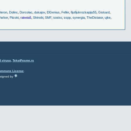
leron
,
Dolinc
,
Dorcolac
,
dukajov
,
ElGenius
,
Feller
,
fijufijukrozkapiju55
,
Giskard
,
Parker
,
Piicoki
,
raketaš
,
Shinobi
,
SMF
,
sosko
,
sspp
,
synergia
,
TheDictator
,
ujke
,
,
d virusa
TekstPesme.rs
Commons License
.
esigned by