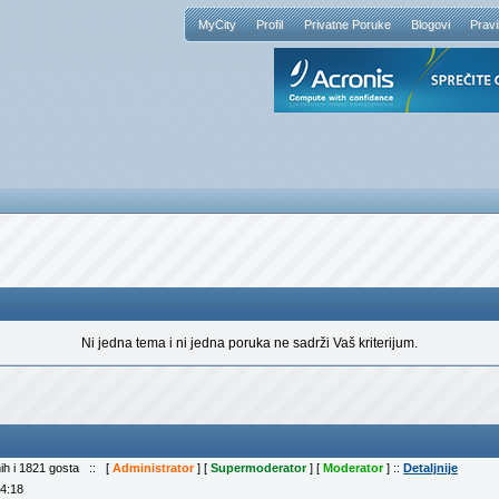
MyCity
Profil
Privatne Poruke
Blogovi
Pravi
Ni jedna tema i ni jedna poruka ne sadrži Vaš kriterijum.
nih i 1821 gosta :: [
Administrator
] [
Supermoderator
] [
Moderator
] ::
Detaljnije
04:18