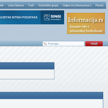
lnik
Lista članova
Traži
Korisničke grupe
Odjavi se [ Anonymous ]
Pomoć