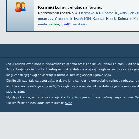
Korisnici koji su trenutno na forumu:
Registrovanih korisnika:
4. Ozrenska
,
A.R.Chafee.Jr.
,
Albin0
,
aleks
goran.vvv
,
Grebostrek
,
IvanM1984
,
Kapetan Hadok
,
Kolimator
,
Ko
varda
,
vathra
,
voja64
,
zemljanin
Svaki korisnik ovog sajta je odgovoran za sadržaj svoje poruke koju objavi na sajtu. Sajt se 
Postavljanjem vaše poruke ili vašeg autorskog dela na ovaj sajt, saglasni ste da ovaj sajt post
mogućnosti njegovog povlačenja ili brisanja, bez saglasnosti uprave sajta.
Distribucija sadržaja sa ovog sajta je dozvoljena samo u nekomercijalne svrhe, uz obaveznu 
uz obavezno navođenje adrese MyCity sajta. Za sve ostale vidove distribucije obavezni ste
MyCity sajta
.
MyCity pokrenuo, administrira i razvija
Predrag Damnjanović
, a o uređenju sajta se brine
My
Ukoliko želite da nas kontaktirate kliknite
ovde
.