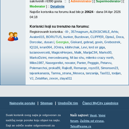
sakrivenih i 6390 gosta :: [
Administrator
] [
Supermoderator
] [
Moderator
] ::
Detaljnije
Najviše korisnika na forumu ikad bilo je
20624
- dana 04 Apr 2026
04:18
Korisnici koji su trenutno na forumu:
Registrovanih korisnika:
-III-
,
357magnum
,
ALEKSICMILE
,
Arhiv
,
Avalon015
,
BORUTUS
,
bunker
,
Buzdovan
,
CLIPPER
,
Djota1
,
Doca
,
Dorcolac
,
dusan.l
,
Georgius
,
Giskard
,
gobrad
,
goxin
,
Grebostrek
,
IQ116
,
ivran064
,
JOntra
,
kibihrchak
,
Levi
,
lord sir giga
,
lucianovercetti
,
MagicniHerpes
,
Malik
,
MarijaC84
,
Marko00
,
MarkoDzimi
,
mercedesamg
,
Mi lao shu
,
milenko crazy north
,
Milos1987
,
Nasegorelist
,
novator
,
Panter
,
Pegggio
,
Petarvu
,
Polemarchoi
,
proka89
,
RajkoB
,
Remarqe
,
royst33
,
Simonsen23
,
tajvankanasta
,
Tamna_strana_Meseca
,
tanzanija
,
Tas011
,
tooljan
,
VJ
,
ZetaMan
,
zexon
,
zlaya011
|
|
Najnovije poruke
Sitemap
Urednički tim
Članci MyCity zajednice
,
Svaki korisnik ovog sajta je odgovoran za
Naši sajtovi:
Vesti
Vojni
sadržaj svoje poruke koju objavi na sajtu.
,
,
forum
Zaštita od virusa
Sajt se odriče svake odgovornosti za
TekstPesme.rs